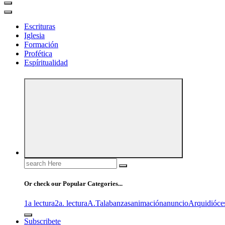
Escrituras
Iglesia
Formación
Profética
Espíritualidad
Search
for:
Or check our Popular Categories...
1a lectura
2a. lectura
A.T
alabanzas
animación
anuncio
Arquidióce
Subscribete