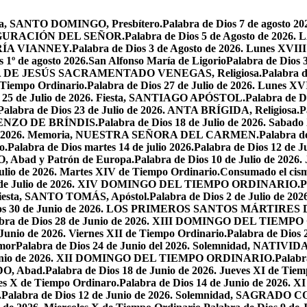
oria, SANTO DOMINGO, Presbítero.
Palabra de Dios 7 de agosto 20
NSFIGURACIÓN DEL SEÑOR.
Palabra de Dios 5 de Agosto de 
MARÍA VIANNEY.
Palabra de Dios 3 de Agosto de 2026. Lunes XVII
s 1º de agosto 2026.San Alfonso María de Ligorio
Palabra de Dios
MARÍA DE JESÚS SACRAMENTADO VENEGAS, Religiosa.
Palabra 
l Tiempo Ordinario.
Palabra de Dios 27 de Julio de 2026. Lunes XV
s 25 de Julio de 2026. Fiesta, SANTIAGO APÓSTOL.
Palabra de 
Palabra de Dios 23 de Julio de 2026. ANTA BRÍGIDA, Religiosa.
P
LORENZO DE BRÍNDIS.
Palabra de Dios 18 de Julio de 2026. Sabad
io de 2026. Memoria, NUESTRA SEÑORA DEL CARMEN.
Palabra 
o.
Palabra de Dios martes 14 de julio 2026.
Palabra de Dios 12 d
O, Abad y Patrón de Europa.
Palabra de Dios 10 de Julio de 2026
julio de 2026. Martes XIV de Tiempo Ordinario.
Consumado el cism
 5 de Julio de 2026. XIV DOMINGO DEL TIEMPO ORDINARIO.
P
. Fiesta, SANTO TOMÁS, Apóstol.
Palabra de Dios 2 de Julio de 202
Dios 30 de Junio de 2026. LOS PRIMEROS SANTOS MÁRTIRE
abra de Dios 28 de Junio de 2026. XIII DOMINGO DEL TIEM
 Junio de 2026. Viernes XII de Tiempo Ordinario.
Palabra de Dios 
mor
Palabra de Dios 24 de Junio del 2026. Solemnidad, NAT
 Junio de 2026. XII DOMINGO DEL TIEMPO ORDINARIO.
Palabr
DO, Abad.
Palabra de Dios 18 de Junio de 2026. Jueves XI de Tiem
tes X de Tiempo Ordinaro.
Palabra de Dios 14 de Junio de 20
.
Palabra de Dios 12 de Junio de 2026. Solemnidad, SAGRAD