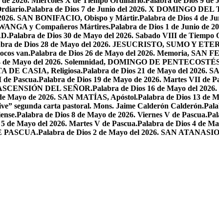
o de 2026. Miercoles X de Tiempo Ordinario.
Palabra de Dios 9 de
rdiario.
Palabra de Dios 7 de Junio del 2026. X DOMINGO D
l 2026. SAN BONIFACIO, Obispo y Mártir.
Palabra de Dios 4 de
 LWANGA y Compañeros Mártires.
Palabra de Dios 1 de Junio de 
AD.
Palabra de Dios 30 de Mayo del 2026. Sabado VIII de Tiempo 
abra de Dios 28 de Mayo del 2026. JESUCRISTO, SUMO Y 
pocos van.
Palabra de Dios 26 de Mayo del 2026. Memoria, SAN 
 24 de Mayo del 2026. Solemnidad, DOMINGO DE PENTECOSTÉS
TA DE CASIA, Religiosa.
Palabra de Dios 21 de Mayo del 
I de Pascua.
Palabra de Dios 19 de Mayo de 2026. Martes VII de P
 LA ASCENSIÓN DEL SEÑOR.
Palabra de Dios 16 de Mayo del 2
 de Mayo de 2026. SAN MATÍAS, Apóstol.
Palabra de Dios 13 d
ive” segunda carta pastoral. Mons. Jaime Calderón Calderón.
Pal
ense.
Palabra de Dios 8 de Mayo de 2026. Viernes V de Pascua.
Pal
 5 de Mayo del 2026. Martes V de Pascua.
Palabra de Dios 4 de
DE PASCUA.
Palabra de Dios 2 de Mayo del 2026. SAN ATANASIO, O