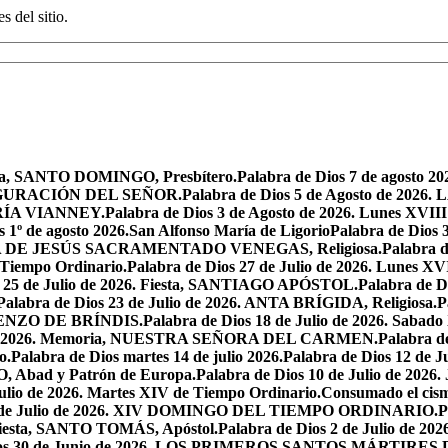
s del sitio.
oria, SANTO DOMINGO, Presbítero.
Palabra de Dios 7 de agosto 20
NSFIGURACIÓN DEL SEÑOR.
Palabra de Dios 5 de Agosto de 
MARÍA VIANNEY.
Palabra de Dios 3 de Agosto de 2026. Lunes XVII
s 1º de agosto 2026.San Alfonso María de Ligorio
Palabra de Dios
MARÍA DE JESÚS SACRAMENTADO VENEGAS, Religiosa.
Palabra 
l Tiempo Ordinario.
Palabra de Dios 27 de Julio de 2026. Lunes XV
s 25 de Julio de 2026. Fiesta, SANTIAGO APÓSTOL.
Palabra de 
Palabra de Dios 23 de Julio de 2026. ANTA BRÍGIDA, Religiosa.
P
LORENZO DE BRÍNDIS.
Palabra de Dios 18 de Julio de 2026. Sabad
io de 2026. Memoria, NUESTRA SEÑORA DEL CARMEN.
Palabra 
o.
Palabra de Dios martes 14 de julio 2026.
Palabra de Dios 12 d
O, Abad y Patrón de Europa.
Palabra de Dios 10 de Julio de 2026
julio de 2026. Martes XIV de Tiempo Ordinario.
Consumado el cism
 5 de Julio de 2026. XIV DOMINGO DEL TIEMPO ORDINARIO.
P
. Fiesta, SANTO TOMÁS, Apóstol.
Palabra de Dios 2 de Julio de 202
Dios 30 de Junio de 2026. LOS PRIMEROS SANTOS MÁRTIRE