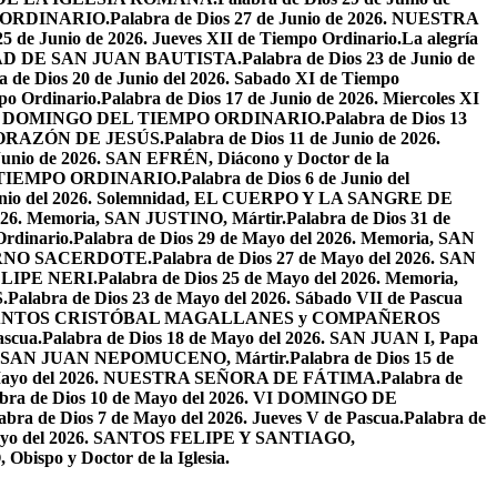
PO ORDINARIO.
Palabra de Dios 27 de Junio de 2026. NUESTRA
25 de Junio de 2026. Jueves XII de Tiempo Ordinario.
La alegría
IVIDAD DE SAN JUAN BAUTISTA.
Palabra de Dios 23 de Junio de
a de Dios 20 de Junio del 2026. Sabado XI de Tiempo
po Ordinario.
Palabra de Dios 17 de Junio de 2026. Miercoles XI
26. XI DOMINGO DEL TIEMPO ORDINARIO.
Palabra de Dios 13
O CORAZÓN DE JESÚS.
Palabra de Dios 11 de Junio de 2026.
 Junio de 2026. SAN EFRÉN, Diácono y Doctor de la
EL TIEMPO ORDINARIO.
Palabra de Dios 6 de Junio del
 Junio del 2026. Solemnidad, EL CUERPO Y LA SANGRE DE
2026. Memoria, SAN JUSTINO, Mártir.
Palabra de Dios 31 de
Ordinario.
Palabra de Dios 29 de Mayo del 2026. Memoria, SAN
ETERNO SACERDOTE.
Palabra de Dios 27 de Mayo del 2026. SAN
FELIPE NERI.
Palabra de Dios 25 de Mayo del 2026. Memoria,
.
Palabra de Dios 23 de Mayo del 2026. Sábado VII de Pascua
2026. SANTOS CRISTÓBAL MAGALLANES y COMPAÑEROS
ascua.
Palabra de Dios 18 de Mayo del 2026. SAN JUAN I, Papa
026. SAN JUAN NEPOMUCENO, Mártir.
Palabra de Dios 15 de
e Mayo del 2026. NUESTRA SEÑORA DE FÁTIMA.
Palabra de
abra de Dios 10 de Mayo del 2026. VI DOMINGO DE
abra de Dios 7 de Mayo del 2026. Jueves V de Pascua.
Palabra de
 Mayo del 2026. SANTOS FELIPE Y SANTIAGO,
bispo y Doctor de la Iglesia.