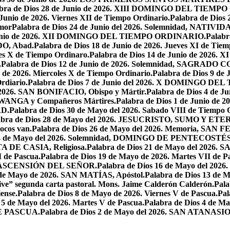
abra de Dios 28 de Junio de 2026. XIII DOMINGO DEL TIEM
 Junio de 2026. Viernes XII de Tiempo Ordinario.
Palabra de Dios 
mor
Palabra de Dios 24 de Junio del 2026. Solemnidad, NAT
 Junio de 2026. XII DOMINGO DEL TIEMPO ORDINARIO.
Palabr
DO, Abad.
Palabra de Dios 18 de Junio de 2026. Jueves XI de Tiem
tes X de Tiempo Ordinaro.
Palabra de Dios 14 de Junio de 20
.
Palabra de Dios 12 de Junio de 2026. Solemnidad, SAGRAD
o de 2026. Miercoles X de Tiempo Ordinario.
Palabra de Dios 9 de
rdiario.
Palabra de Dios 7 de Junio del 2026. X DOMINGO D
l 2026. SAN BONIFACIO, Obispo y Mártir.
Palabra de Dios 4 de
 LWANGA y Compañeros Mártires.
Palabra de Dios 1 de Junio de 
AD.
Palabra de Dios 30 de Mayo del 2026. Sabado VIII de Tiempo 
abra de Dios 28 de Mayo del 2026. JESUCRISTO, SUMO Y 
pocos van.
Palabra de Dios 26 de Mayo del 2026. Memoria, SAN 
 24 de Mayo del 2026. Solemnidad, DOMINGO DE PENTECOSTÉS
TA DE CASIA, Religiosa.
Palabra de Dios 21 de Mayo del 
I de Pascua.
Palabra de Dios 19 de Mayo de 2026. Martes VII de P
 LA ASCENSIÓN DEL SEÑOR.
Palabra de Dios 16 de Mayo del 2
 de Mayo de 2026. SAN MATÍAS, Apóstol.
Palabra de Dios 13 d
ive” segunda carta pastoral. Mons. Jaime Calderón Calderón.
Pal
ense.
Palabra de Dios 8 de Mayo de 2026. Viernes V de Pascua.
Pal
 5 de Mayo del 2026. Martes V de Pascua.
Palabra de Dios 4 de
DE PASCUA.
Palabra de Dios 2 de Mayo del 2026. SAN ATANASIO, O