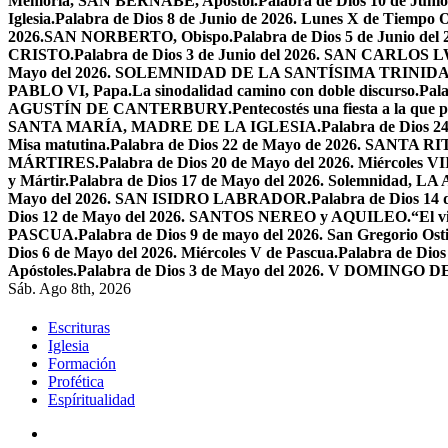
Memoria, SAN BERNABÉ, Apóstol.
Palabra de Dios 10 de Juni
Iglesia.
Palabra de Dios 8 de Junio de 2026. Lunes X de Tiempo O
2026.SAN NORBERTO, Obispo.
Palabra de Dios 5 de Junio de
CRISTO.
Palabra de Dios 3 de Junio del 2026. SAN CARLOS
Mayo del 2026. SOLEMNIDAD DE LA SANTÍSIMA TRINID
PABLO VI, Papa.
La sinodalidad camino con doble discurso.
Pal
AGUSTÍN DE CANTERBURY.
Pentecostés una fiesta a la que 
SANTA MARÍA, MADRE DE LA IGLESIA.
Palabra de Dios
Misa matutina.
Palabra de Dios 22 de Mayo de 2026. SANTA RI
MÁRTIRES.
Palabra de Dios 20 de Mayo del 2026. Miércoles VI
y Mártir.
Palabra de Dios 17 de Mayo del 2026. Solemnidad,
Mayo del 2026. SAN ISIDRO LABRADOR.
Palabra de Dios 14
Dios 12 de Mayo del 2026. SANTOS NEREO y AQUILEO.
“El v
PASCUA.
Palabra de Dios 9 de mayo del 2026. San Gregorio Osti
Dios 6 de Mayo del 2026. Miércoles V de Pascua.
Palabra de Dios
Apóstoles.
Palabra de Dios 3 de Mayo del 2026. V DOMINGO 
Sáb. Ago 8th, 2026
Escrituras
Iglesia
Formación
Profética
Espíritualidad