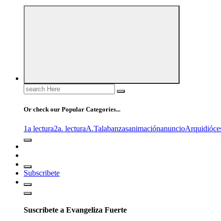
Search
for:
Or check our Popular Categories...
1a lectura
2a. lectura
A.T
alabanzas
animación
anuncio
Arquidióce
Subscribete
Suscríbete a Evangeliza Fuerte