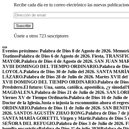
Recibe cada día en tu correo electrónico las nuevas publicacione
Dirección
de
email
Suscribir
Únete a otros 723 suscriptores
Eventos próximos:
Palabra de Dios 8 de Agosto de 2026. Mem
Teatinos
Palabra de Dios 6 de Agosto de 2026. Fiesta, TRA
MAYOR.
Palabra de Dios 4 de Agosto de 2026. SAN JUAN 
XVIII DOMINGO DEL TIEMPO ORDINARIO.
Palabra de Dio
LOYOLA.
Palabra de Dios 30 de Julio del 2026. SANTA 
LÁZARO.
Palabra de Dios 28 de Julio de 2026. Martes XVII de
XVII DOMINGO DEL TIEMPO ORDINARIO.
Palabra de Dio
Presbítero.
El futuro: Una, santa, católica, apostólica, ¿y sinodal?
MAGDALENA.
Palabra de Dios 21 de Julio de 2026. SAN 
Viernes XV de Tiempo Ordinario.
Palabra de Dios 16 de Jul
Doctor de la Iglesia.
Justa o injusta la excomunión ahora el regres
ORDINARIO.
Palabra de Dios 11 de Julio de 2026. SAN BENIT
2026. SANTOS AGUSTÍN ZHAO RONG.
Palabra de Dios 7 de 
SANTA MARÍA GORETTI, Virgen y Mártir.
Palabra de Dios
SEÑORA DEL REFUGIO.
Palabra de Dios 3 de Julio de 2026
homilía eucarística
Palabra de Dios 1º de julio 2026
Palabra de 