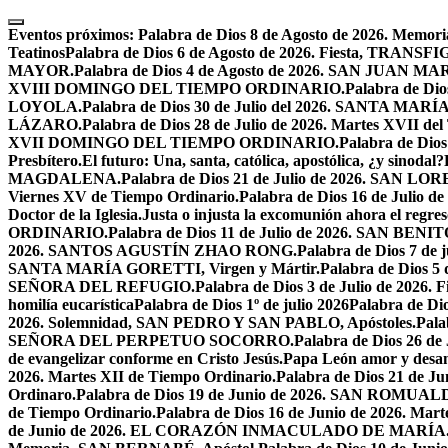
Skip
to
Eventos próximos:
Palabra de Dios 8 de Agosto de 2026. Mem
content
Teatinos
Palabra de Dios 6 de Agosto de 2026. Fiesta, TRA
MAYOR.
Palabra de Dios 4 de Agosto de 2026. SAN JUAN 
XVIII DOMINGO DEL TIEMPO ORDINARIO.
Palabra de Dio
LOYOLA.
Palabra de Dios 30 de Julio del 2026. SANTA 
LÁZARO.
Palabra de Dios 28 de Julio de 2026. Martes XVII de
XVII DOMINGO DEL TIEMPO ORDINARIO.
Palabra de Dio
Presbítero.
El futuro: Una, santa, católica, apostólica, ¿y sinodal?
MAGDALENA.
Palabra de Dios 21 de Julio de 2026. SAN 
Viernes XV de Tiempo Ordinario.
Palabra de Dios 16 de Jul
Doctor de la Iglesia.
Justa o injusta la excomunión ahora el regres
ORDINARIO.
Palabra de Dios 11 de Julio de 2026. SAN BENIT
2026. SANTOS AGUSTÍN ZHAO RONG.
Palabra de Dios 7 de 
SANTA MARÍA GORETTI, Virgen y Mártir.
Palabra de Dios
SEÑORA DEL REFUGIO.
Palabra de Dios 3 de Julio de 2026
homilía eucarística
Palabra de Dios 1º de julio 2026
Palabra de 
2026. Solemnidad, SAN PEDRO Y SAN PABLO, Apóstoles.
Pal
SEÑORA DEL PERPETUO SOCORRO.
Palabra de Dios 26 de
de evangelizar conforme en Cristo Jesús.
Papa León amor y desa
2026. Martes XII de Tiempo Ordinario.
Palabra de Dios 21 de
Ordinaro.
Palabra de Dios 19 de Junio de 2026. SAN ROMUAL
de Tiempo Ordinario.
Palabra de Dios 16 de Junio de 2026. Mar
de Junio de 2026. EL CORAZÓN INMACULADO DE MARÍA