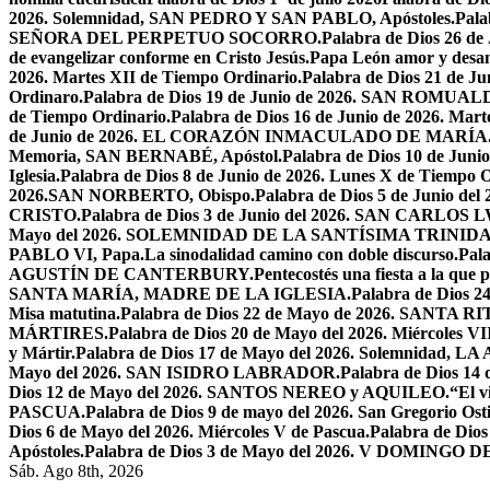
2026. Solemnidad, SAN PEDRO Y SAN PABLO, Apóstoles.
Pal
SEÑORA DEL PERPETUO SOCORRO.
Palabra de Dios 26 de
de evangelizar conforme en Cristo Jesús.
Papa León amor y desa
2026. Martes XII de Tiempo Ordinario.
Palabra de Dios 21 de
Ordinaro.
Palabra de Dios 19 de Junio de 2026. SAN ROMUAL
de Tiempo Ordinario.
Palabra de Dios 16 de Junio de 2026. Mar
de Junio de 2026. EL CORAZÓN INMACULADO DE MARÍA
Memoria, SAN BERNABÉ, Apóstol.
Palabra de Dios 10 de Juni
Iglesia.
Palabra de Dios 8 de Junio de 2026. Lunes X de Tiempo O
2026.SAN NORBERTO, Obispo.
Palabra de Dios 5 de Junio de
CRISTO.
Palabra de Dios 3 de Junio del 2026. SAN CARLOS
Mayo del 2026. SOLEMNIDAD DE LA SANTÍSIMA TRINID
PABLO VI, Papa.
La sinodalidad camino con doble discurso.
Pal
AGUSTÍN DE CANTERBURY.
Pentecostés una fiesta a la que 
SANTA MARÍA, MADRE DE LA IGLESIA.
Palabra de Dios
Misa matutina.
Palabra de Dios 22 de Mayo de 2026. SANTA RI
MÁRTIRES.
Palabra de Dios 20 de Mayo del 2026. Miércoles VI
y Mártir.
Palabra de Dios 17 de Mayo del 2026. Solemnidad,
Mayo del 2026. SAN ISIDRO LABRADOR.
Palabra de Dios 14
Dios 12 de Mayo del 2026. SANTOS NEREO y AQUILEO.
“El v
PASCUA.
Palabra de Dios 9 de mayo del 2026. San Gregorio Osti
Dios 6 de Mayo del 2026. Miércoles V de Pascua.
Palabra de Dios
Apóstoles.
Palabra de Dios 3 de Mayo del 2026. V DOMINGO 
Sáb. Ago 8th, 2026