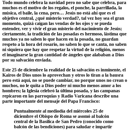
Todo mundo celebra la navidad pero no sabe que celebra, para
muchos es el motivo de los regalos, el ponche, la parrillada, la
música, el baile, la cena, pero… Jesús no está ahí que es el
objetivo central, ¿qué misterio verdad?, tal vez hoy sea el gran
momento, quizá caigan las vendas de los ojos y se pueda
entender, ver y vivir el gran misterio del nacimiento de Jesús;
ciertamente, la tradición de las posadas es hermoso,
lástima que
muchos ya no saben lo que hacen en la posada
, no guardan
respeto a la hora del rosario, no saben lo que se canta, no saben
ni siquiera que hay que respetar la virtud de la religión, menos
el imaginarse la gran cantidad de ángeles que alababan a Dios
por su salvación enviada.
Este 25 de diciembre la realidad de la salvación es inminente, el
Kairos de Dios unos lo aprovechan y otros lo tiran a la bausra
pero está aquí, no se puede cambiar, no porque unos no crean o
muchos, no le quita a Dios poder ni mucho menos amor a los
hombres; la Iglesia celebró la última posada, y las campanas
repicaron en las parroquias y Radio Varicana describe una
parte importante del mensaje del Papa Francisco:
Puntualmente al mediodía del miércoles 25 de
diciembre el Obispo de Roma se asomó al balcón
central de la Basílica de San Pedro (conocido como
balcón de las bendiciones) para saludar e impartir