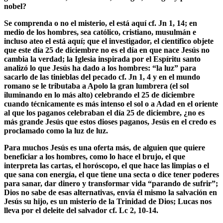
nobel?
Se comprenda o no el misterio, el está aquí cf. Jn 1, 14
; en
medio de los hombres, sea católico, cristiano, musulmán e
incluso ateo el está aquí; que el investigador, el científico objete
que este día 25 de diciembre no es el día en que nace Jesús no
cambia la verdad; la Iglesia inspirada por el Espíritu santo
analizó lo que Jesús ha dado a los hombres: “la luz” para
sacarlo de las tinieblas del pecado cf. Jn 1, 4 y en el mundo
romano se le tributaba a Apolo la gran lumbrera (el sol
iluminando en lo más alto) celebrando el 25 de diciembre
cuando técnicamente es más intenso el sol o a Adad en el oriente
al que los paganos celebraban el día 25 de diciembre, ¿no es
más grande Jesús que estos dioses paganos, Jesús en el credo es
proclamado como la luz de luz.
Para muchos Jesús es una oferta má
s, de alguien que quiere
beneficiar a los hombres, como lo hace el brujo, el que
interpreta las cartas, el horóscopo, el que hace las limpias o el
que sana con energía, el que tiene una secta o dice tener poderes
para sanar, dar dinero y transformar vida “parando de sufrir”;
Dios no sabe de esas alternativas, envía él mismo la salvación en
Jesús su hijo, es un misterio de la Trinidad de Dios; Lucas nos
lleva por el deleite del salvador cf. Lc 2, 10-14.