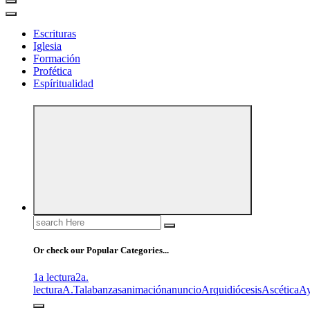
Escrituras
Iglesia
Formación
Profética
Espíritualidad
Search
for:
Or check our Popular Categories...
1a lectura
2a.
lectura
A.T
alabanzas
animación
anuncio
Arquidiócesis
Ascética
A