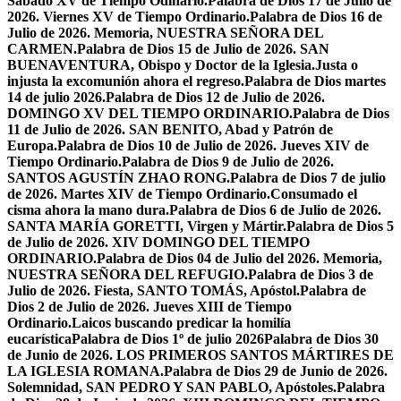
Sabado XV de Tiempo Odinario.
Palabra de Dios 17 de Julio de
2026. Viernes XV de Tiempo Ordinario.
Palabra de Dios 16 de
Julio de 2026. Memoria, NUESTRA SEÑORA DEL
CARMEN.
Palabra de Dios 15 de Julio de 2026. SAN
BUENAVENTURA, Obispo y Doctor de la Iglesia.
Justa o
injusta la excomunión ahora el regreso.
Palabra de Dios martes
14 de julio 2026.
Palabra de Dios 12 de Julio de 2026.
DOMINGO XV DEL TIEMPO ORDINARIO.
Palabra de Dios
11 de Julio de 2026. SAN BENITO, Abad y Patrón de
Europa.
Palabra de Dios 10 de Julio de 2026. Jueves XIV de
Tiempo Ordinario.
Palabra de Dios 9 de Julio de 2026.
SANTOS AGUSTÍN ZHAO RONG.
Palabra de Dios 7 de julio
de 2026. Martes XIV de Tiempo Ordinario.
Consumado el
cisma ahora la mano dura.
Palabra de Dios 6 de Julio de 2026.
SANTA MARÍA GORETTI, Virgen y Mártir.
Palabra de Dios 5
de Julio de 2026. XIV DOMINGO DEL TIEMPO
ORDINARIO.
Palabra de Dios 04 de Julio del 2026. Memoria,
NUESTRA SEÑORA DEL REFUGIO.
Palabra de Dios 3 de
Julio de 2026. Fiesta, SANTO TOMÁS, Apóstol.
Palabra de
Dios 2 de Julio de 2026. Jueves XIII de Tiempo
Ordinario.
Laicos buscando predicar la homilía
eucarística
Palabra de Dios 1º de julio 2026
Palabra de Dios 30
de Junio de 2026. LOS PRIMEROS SANTOS MÁRTIRES DE
LA IGLESIA ROMANA.
Palabra de Dios 29 de Junio de 2026.
Solemnidad, SAN PEDRO Y SAN PABLO, Apóstoles.
Palabra