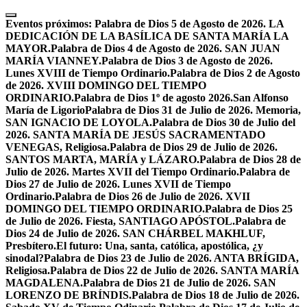
Skip
to
Eventos próximos:
Palabra de Dios 5 de Agosto de 2026. LA
content
DEDICACIÓN DE LA BASÍLICA DE SANTA MARÍA LA
MAYOR.
Palabra de Dios 4 de Agosto de 2026. SAN JUAN
MARÍA VIANNEY.
Palabra de Dios 3 de Agosto de 2026.
Lunes XVIII de Tiempo Ordinario.
Palabra de Dios 2 de Agosto
de 2026. XVIII DOMINGO DEL TIEMPO
ORDINARIO.
Palabra de Dios 1º de agosto 2026.San Alfonso
María de Ligorio
Palabra de Dios 31 de Julio de 2026. Memoria,
SAN IGNACIO DE LOYOLA.
Palabra de Dios 30 de Julio del
2026. SANTA MARÍA DE JESÚS SACRAMENTADO
VENEGAS, Religiosa.
Palabra de Dios 29 de Julio de 2026.
SANTOS MARTA, MARÍA y LÁZARO.
Palabra de Dios 28 de
Julio de 2026. Martes XVII del Tiempo Ordinario.
Palabra de
Dios 27 de Julio de 2026. Lunes XVII de Tiempo
Ordinario.
Palabra de Dios 26 de Julio de 2026. XVII
DOMINGO DEL TIEMPO ORDINARIO.
Palabra de Dios 25
de Julio de 2026. Fiesta, SANTIAGO APÓSTOL.
Palabra de
Dios 24 de Julio de 2026. SAN CHÁRBEL MAKHLUF,
Presbítero.
El futuro: Una, santa, católica, apostólica, ¿y
sinodal?
Palabra de Dios 23 de Julio de 2026. ANTA BRÍGIDA,
Religiosa.
Palabra de Dios 22 de Julio de 2026. SANTA MARÍA
MAGDALENA.
Palabra de Dios 21 de Julio de 2026. SAN
LORENZO DE BRÍNDIS.
Palabra de Dios 18 de Julio de 2026.