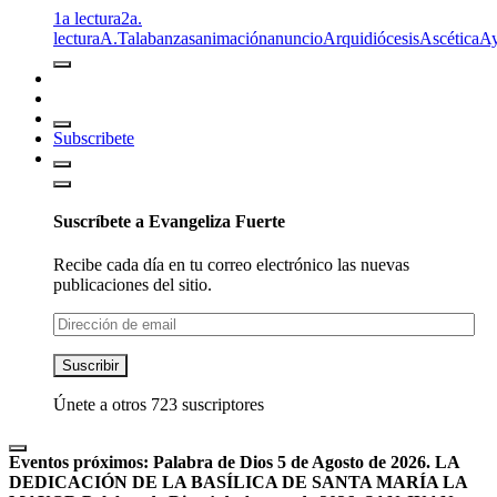
1a lectura
2a.
lectura
A.T
alabanzas
animación
anuncio
Arquidiócesis
Ascética
A
Subscribete
Suscríbete a Evangeliza Fuerte
Recibe cada día en tu correo electrónico las nuevas
publicaciones del sitio.
Dirección
de
email
Suscribir
Únete a otros 723 suscriptores
Eventos próximos:
Palabra de Dios 5 de Agosto de 2026. LA
DEDICACIÓN DE LA BASÍLICA DE SANTA MARÍA LA