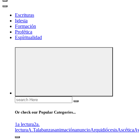
Escrituras
Iglesia
Formación
Profética
Espíritualidad
Search
for:
Or check our Popular Categories...
1a lectura
2a.
lectura
A.T
alabanzas
animación
anuncio
Arquidiócesis
Ascética
A