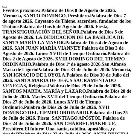
Skip
to
Eventos próximos:
Palabra de Dios 8 de Agosto de 2026.
content
Memoria, SANTO DOMINGO, Presbítero.
Palabra de Dios 7
de agosto 2026. Cayetano de Thiene, sacerdote, fundador de los
Teatinos
Palabra de Dios 6 de Agosto de 2026. Fiesta,
TRANSFIGURACIÓN DEL SEÑOR.
Palabra de Dios 5 de
Agosto de 2026. LA DEDICACIÓN DE LA BASÍLICA DE
SANTA MARÍA LA MAYOR.
Palabra de Dios 4 de Agosto de
2026. SAN JUAN MARÍA VIANNEY.
Palabra de Dios 3 de
Agosto de 2026. Lunes XVIII de Tiempo Ordinario.
Palabra de
Dios 2 de Agosto de 2026. XVIII DOMINGO DEL TIEMPO
ORDINARIO.
Palabra de Dios 1º de agosto 2026.San Alfonso
María de Ligorio
Palabra de Dios 31 de Julio de 2026. Memoria,
SAN IGNACIO DE LOYOLA.
Palabra de Dios 30 de Julio del
2026. SANTA MARÍA DE JESÚS SACRAMENTADO
VENEGAS, Religiosa.
Palabra de Dios 29 de Julio de 2026.
SANTOS MARTA, MARÍA y LÁZARO.
Palabra de Dios 28 de
Julio de 2026. Martes XVII del Tiempo Ordinario.
Palabra de
Dios 27 de Julio de 2026. Lunes XVII de Tiempo
Ordinario.
Palabra de Dios 26 de Julio de 2026. XVII
DOMINGO DEL TIEMPO ORDINARIO.
Palabra de Dios 25
de Julio de 2026. Fiesta, SANTIAGO APÓSTOL.
Palabra de
Dios 24 de Julio de 2026. SAN CHÁRBEL MAKHLUF,
Presbítero.
El futuro: Una, santa, católica, apostólica, ¿y