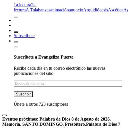
1a lectura
2a.
lectura
A.T
alabanzas
animación
anuncio
Arquidiócesis
Ascética
A
Subscribete
Suscríbete a Evangeliza Fuerte
Recibe cada día en tu correo electrónico las nuevas
publicaciones del sitio.
Dirección
de
email
Suscribir
Únete a otros 723 suscriptores
Eventos próximos:
Palabra de Dios 8 de Agosto de 2026.
Memoria, SANTO DOMINGO, Presbítero.
Palabra de Dios 7