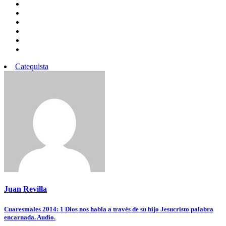
Catequista
Juan Revilla
Navegación
Cuaresmales 2014: 1 Dios nos habla a través de su hijo Jesucristo palabra
encarnada. Audio.
de