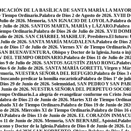
 LA DEDICACIÓN DE LA BASÍLICA DE SANTA MARÍA LA MAYOR
e Tiempo Ordinario.
Palabra de Dios 2 de Agosto de 2026. X
de Julio de 2026. Memoria, SAN IGNACIO DE LOYOLA.
Palabra d
9 de Julio de 2026. SANTOS MARTA, MARÍA y LÁZARO.
Palabra 
Tiempo Ordinario.
Palabra de Dios 26 de Julio de 2026. XVI
e Julio de 2026. SAN CHÁRBEL MAKHLUF, Presbítero.
El futuro: 
 de Julio de 2026. SANTA MARÍA MAGDALENA.
Palabra de Dios
a de Dios 17 de Julio de 2026. Viernes XV de Tiempo Ordinario.
P
6. SAN BUENAVENTURA, Obispo y Doctor de la Iglesia.
Justa o in
GO XV DEL TIEMPO ORDINARIO.
Palabra de Dios 11 de Julio de 
Dios 9 de Julio de 2026. SANTOS AGUSTÍN ZHAO RONG.
Palabra
Dios 6 de Julio de 2026. SANTA MARÍA GORETTI, Virgen y Márt
026. Memoria, NUESTRA SEÑORA DEL REFUGIO.
Palabra de Dios 3
 buscando predicar la homilía eucarística
Palabra de Dios 1º de jul
 Dios 29 de Junio de 2026. Solemnidad, SAN PEDRO Y SAN PABL
7 de Junio de 2026. NUESTRA SEÑORA DEL PERPETUO SOCOR
iempo Ordinario.
La alegría de evangelizar conforme en Cristo Jesú
labra de Dios 23 de Junio de 2026. Martes XII de Tiempo Ordinar
 Sabado XI de Tiempo Ordinaro.
Palabra de Dios 19 de Junio de
io de 2026. Miercoles XI de Tiempo Ordinario.
Palabra de Dios 16
O.
Palabra de Dios 13 de Junio de 2026. EL CORAZÓN INM
os 11 de Junio de 2026. Memoria, SAN BERNABÉ, Apóstol.
Palabr
ono y Doctor de la Iglesia.
Palabra de Dios 8 de Junio de 2026. L