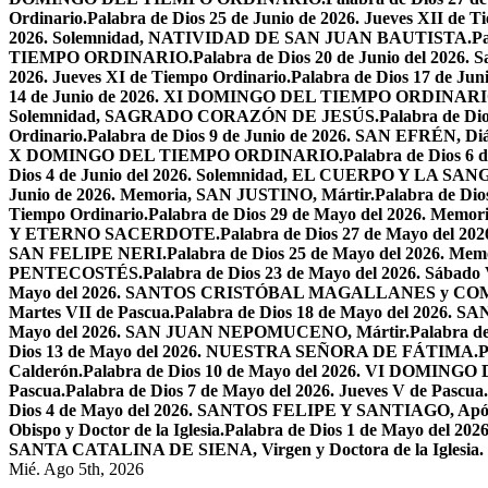
Ordinario.
Palabra de Dios 25 de Junio de 2026. Jueves XII de T
2026. Solemnidad, NATIVIDAD DE SAN JUAN BAUTISTA.
Pa
TIEMPO ORDINARIO.
Palabra de Dios 20 de Junio del 2026.
2026. Jueves XI de Tiempo Ordinario.
Palabra de Dios 17 de Jun
14 de Junio de 2026. XI DOMINGO DEL TIEMPO ORDINARI
Solemnidad, SAGRADO CORAZÓN DE JESÚS.
Palabra de Di
Ordinario.
Palabra de Dios 9 de Junio de 2026. SAN EFRÉN, Diác
X DOMINGO DEL TIEMPO ORDINARIO.
Palabra de Dios 6
Dios 4 de Junio del 2026. Solemnidad, EL CUERPO Y LA S
Junio de 2026. Memoria, SAN JUSTINO, Mártir.
Palabra de D
Tiempo Ordinario.
Palabra de Dios 29 de Mayo del 2026. Memo
Y ETERNO SACERDOTE.
Palabra de Dios 27 de Mayo de
SAN FELIPE NERI.
Palabra de Dios 25 de Mayo del 2026.
PENTECOSTÉS.
Palabra de Dios 23 de Mayo del 2026. Sábado 
Mayo del 2026. SANTOS CRISTÓBAL MAGALLANES y C
Martes VII de Pascua.
Palabra de Dios 18 de Mayo del 2026. SA
Mayo del 2026. SAN JUAN NEPOMUCENO, Mártir.
Palabra d
Dios 13 de Mayo del 2026. NUESTRA SEÑORA DE FÁTIMA.
P
Calderón.
Palabra de Dios 10 de Mayo del 2026. VI DOMING
Pascua.
Palabra de Dios 7 de Mayo del 2026. Jueves V de Pascua.
Dios 4 de Mayo del 2026. SANTOS FELIPE Y SANTIAGO, Após
Obispo y Doctor de la Iglesia.
Palabra de Dios 1 de Mayo del 
SANTA CATALINA DE SIENA, Virgen y Doctora de la Iglesia.
Mié. Ago 5th, 2026