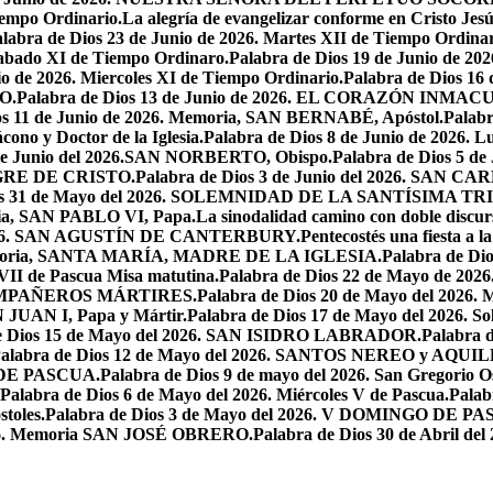
iempo Ordinario.
La alegría de evangelizar conforme en Cristo Jesú
labra de Dios 23 de Junio de 2026. Martes XII de Tiempo Ordinar
 Sabado XI de Tiempo Ordinaro.
Palabra de Dios 19 de Junio de
io de 2026. Miercoles XI de Tiempo Ordinario.
Palabra de Dios 16
O.
Palabra de Dios 13 de Junio de 2026. EL CORAZÓN INM
os 11 de Junio de 2026. Memoria, SAN BERNABÉ, Apóstol.
Palabr
ono y Doctor de la Iglesia.
Palabra de Dios 8 de Junio de 2026. L
 de Junio del 2026.SAN NORBERTO, Obispo.
Palabra de Dios 5 d
ANGRE DE CRISTO.
Palabra de Dios 3 de Junio del 2026. SAN 
ios 31 de Mayo del 2026. SOLEMNIDAD DE LA SANTÍSIMA TR
ria, SAN PABLO VI, Papa.
La sinodalidad camino con doble discur
l 2026. SAN AGUSTÍN DE CANTERBURY.
Pentecostés una fiesta a l
 Memoria, SANTA MARÍA, MADRE DE LA IGLESIA.
Palabra de Di
VII de Pascua Misa matutina.
Palabra de Dios 22 de Mayo de 20
OMPAÑEROS MÁRTIRES.
Palabra de Dios 20 de Mayo del 2026. M
N JUAN I, Papa y Mártir.
Palabra de Dios 17 de Mayo del 2026
e Dios 15 de Mayo del 2026. SAN ISIDRO LABRADOR.
Palabra 
alabra de Dios 12 de Mayo del 2026. SANTOS NEREO y AQUIL
O DE PASCUA.
Palabra de Dios 9 de mayo del 2026. San Gregorio Os
Palabra de Dios 6 de Mayo del 2026. Miércoles V de Pascua.
Palab
toles.
Palabra de Dios 3 de Mayo del 2026. V DOMINGO DE P
2026. Memoria SAN JOSÉ OBRERO.
Palabra de Dios 30 de Abril de