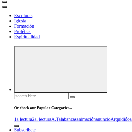
Escrituras
Iglesia
Formación
Profética
Espíritualidad
Search
for:
Or check our Popular Categories...
1a lectura
2a. lectura
A.T
alabanzas
animación
anuncio
Arquidióce
Subscribete