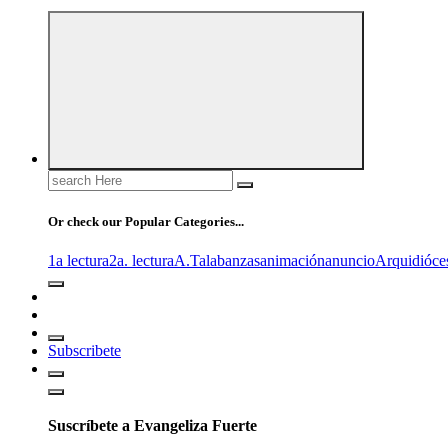
Search
for:
Or check our Popular Categories...
1a lectura
2a. lectura
A.T
alabanzas
animación
anuncio
Arquidióce
Subscribete
Suscríbete a Evangeliza Fuerte