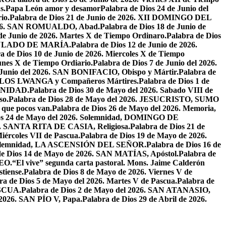
s.
Papa León amor y desamor
Palabra de Dios 24 de Junio del
io.
Palabra de Dios 21 de Junio de 2026. XII DOMINGO DEL
 2026. SAN ROMUALDO, Abad.
Palabra de Dios 18 de Junio de
 de Junio de 2026. Martes X de Tiempo Ordinaro.
Palabra de Dios
ACULADO DE MARÍA.
Palabra de Dios 12 de Junio de 2026.
a de Dios 10 de Junio de 2026. Miercoles X de Tiempo
unes X de Tiempo Ordiario.
Palabra de Dios 7 de Junio del 2026.
e Junio del 2026. SAN BONIFACIO, Obispo y Mártir.
Palabra de
CARLOS LWANGA y Compañeros Mártires.
Palabra de Dios 1 de
INIDAD.
Palabra de Dios 30 de Mayo del 2026. Sabado VIII de
so.
Palabra de Dios 28 de Mayo del 2026. JESUCRISTO, SUMO
a que pocos van.
Palabra de Dios 26 de Mayo del 2026. Memoria,
os 24 de Mayo del 2026. Solemnidad, DOMINGO DE
26. SANTA RITA DE CASIA, Religiosa.
Palabra de Dios 21 de
iércoles VII de Pascua.
Palabra de Dios 19 de Mayo de 2026.
. Solemnidad, LA ASCENSIÓN DEL SEÑOR.
Palabra de Dios 16 de
de Dios 14 de Mayo de 2026. SAN MATÍAS, Apóstol.
Palabra de
EO.
“El vive” segunda carta pastoral. Mons. Jaime Calderón
tiense.
Palabra de Dios 8 de Mayo de 2026. Viernes V de
ra de Dios 5 de Mayo del 2026. Martes V de Pascua.
Palabra de
ASCUA.
Palabra de Dios 2 de Mayo del 2026. SAN ATANASIO,
l 2026. SAN PÍO V, Papa.
Palabra de Dios 29 de Abril de 2026.