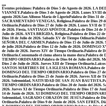
Skip
to
Eventos próximos:
Palabra de Dios 5 de Agosto de 2026.
content
VIANNEY.
Palabra de Dios 3 de Agosto de 2026. Lunes XVIII d
agosto 2026.San Alfonso María de Ligorio
Palabra de Dios 31 
SACRAMENTADO VENEGAS, Religiosa.
Palabra de Dios 2
Ordinario.
Palabra de Dios 27 de Julio de 2026. Lunes XVII de 
de 2026. Fiesta, SANTIAGO APÓSTOL.
Palabra de Dios 24 d
Julio de 2026. ANTA BRÍGIDA, Religiosa.
Palabra de Dios 22
Dios 18 de Julio de 2026. Sabado XV de Tiempo Odinario.
Palabr
SEÑORA DEL CARMEN.
Palabra de Dios 15 de Julio de 202
de julio 2026.
Palabra de Dios 12 de Julio de 2026. DOMIN
de Julio de 2026. Jueves XIV de Tiempo Ordinario.
Palabra de 
Ordinario.
Consumado el cisma ahora la mano dura.
Palabra de 
TIEMPO ORDINARIO.
Palabra de Dios 04 de Julio del 2
Dios 2 de Julio de 2026. Jueves XIII de Tiempo Ordinario.
Laicos
SANTOS MÁRTIRES DE LA IGLESIA ROMANA.
Palabra de
DOMINGO DEL TIEMPO ORDINARIO.
Palabra de Dios 2
Ordinario.
Palabra de Dios 25 de Junio de 2026. Jueves XII de T
2026. Solemnidad, NATIVIDAD DE SAN JUAN BAUTISTA.
Pa
TIEMPO ORDINARIO.
Palabra de Dios 20 de Junio del 2026.
2026. Jueves XI de Tiempo Ordinario.
Palabra de Dios 17 de Jun
14 de Junio de 2026. XI DOMINGO DEL TIEMPO ORDINARI
Solemnidad, SAGRADO CORAZÓN DE JESÚS.
Palabra de Di
Ordinario.
Palabra de Dios 9 de Junio de 2026. SAN EFRÉN, Diác