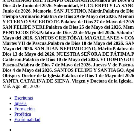
X DOMINGO DEL TIEMPO ORDINARIO.
Palabra de Dios 6
Dios 4 de Junio del 2026. Solemnidad, EL CUERPO Y LA S
Junio de 2026. Memoria, SAN JUSTINO, Mártir.
Palabra de D
Tiempo Ordinario.
Palabra de Dios 29 de Mayo del 2026. Memo
Y ETERNO SACERDOTE.
Palabra de Dios 27 de Mayo de
SAN FELIPE NERI.
Palabra de Dios 25 de Mayo del 2026.
PENTECOSTÉS.
Palabra de Dios 23 de Mayo del 2026. Sábado 
Mayo del 2026. SANTOS CRISTÓBAL MAGALLANES y C
Martes VII de Pascua.
Palabra de Dios 18 de Mayo del 2026. SA
Mayo del 2026. SAN JUAN NEPOMUCENO, Mártir.
Palabra d
Dios 13 de Mayo del 2026. NUESTRA SEÑORA DE FÁTIMA.
P
Calderón.
Palabra de Dios 10 de Mayo del 2026. VI DOMING
Pascua.
Palabra de Dios 7 de Mayo del 2026. Jueves V de Pascua.
Dios 4 de Mayo del 2026. SANTOS FELIPE Y SANTIAGO, Após
Obispo y Doctor de la Iglesia.
Palabra de Dios 1 de Mayo del 
SANTA CATALINA DE SIENA, Virgen y Doctora de la Iglesia.
Mié. Ago 5th, 2026
Escrituras
Iglesia
Formación
Profética
Espíritualidad