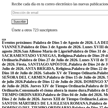
Recibe cada día en tu correo electrónico las nuevas publicacione
Dirección
de
email
Suscribir
Únete a otros 723 suscriptores
Eventos próximos:
Palabra de Dios 5 de Agosto de 2026.
VIANNEY.
Palabra de Dios 3 de Agosto de 2026. Lunes XVIII d
agosto 2026.San Alfonso María de Ligorio
Palabra de Dios 31 
SACRAMENTADO VENEGAS, Religiosa.
Palabra de Dios 2
Ordinario.
Palabra de Dios 27 de Julio de 2026. Lunes XVII de 
de 2026. Fiesta, SANTIAGO APÓSTOL.
Palabra de Dios 24 d
Julio de 2026. ANTA BRÍGIDA, Religiosa.
Palabra de Dios 22
Dios 18 de Julio de 2026. Sabado XV de Tiempo Odinario.
Palabr
SEÑORA DEL CARMEN.
Palabra de Dios 15 de Julio de 202
de julio 2026.
Palabra de Dios 12 de Julio de 2026. DOMIN
de Julio de 2026. Jueves XIV de Tiempo Ordinario.
Palabra de 
Ordinario.
Consumado el cisma ahora la mano dura.
Palabra de 
TIEMPO ORDINARIO.
Palabra de Dios 04 de Julio del 2
Dios 2 de Julio de 2026. Jueves XIII de Tiempo Ordinario.
Laicos
SANTOS MÁRTIRES DE LA IGLESIA ROMANA.
Palabra de
DOMINGO DEL TIEMPO ORDINARIO.
Palabra de Dios 2