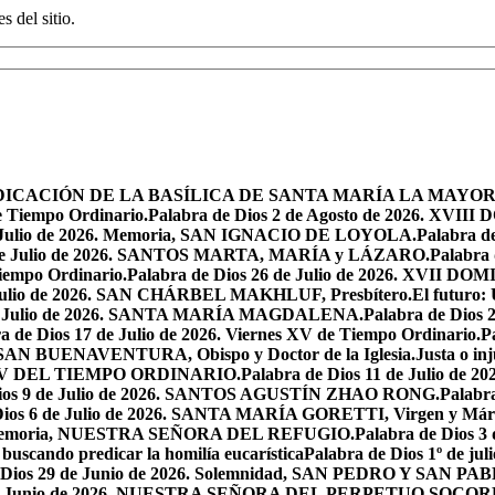
s del sitio.
 LA DEDICACIÓN DE LA BASÍLICA DE SANTA MARÍA LA MAYOR
e Tiempo Ordinario.
Palabra de Dios 2 de Agosto de 2026. X
de Julio de 2026. Memoria, SAN IGNACIO DE LOYOLA.
Palabra d
9 de Julio de 2026. SANTOS MARTA, MARÍA y LÁZARO.
Palabra 
Tiempo Ordinario.
Palabra de Dios 26 de Julio de 2026. XVI
e Julio de 2026. SAN CHÁRBEL MAKHLUF, Presbítero.
El futuro: 
 de Julio de 2026. SANTA MARÍA MAGDALENA.
Palabra de Dios
a de Dios 17 de Julio de 2026. Viernes XV de Tiempo Ordinario.
P
6. SAN BUENAVENTURA, Obispo y Doctor de la Iglesia.
Justa o in
GO XV DEL TIEMPO ORDINARIO.
Palabra de Dios 11 de Julio de 
Dios 9 de Julio de 2026. SANTOS AGUSTÍN ZHAO RONG.
Palabra
Dios 6 de Julio de 2026. SANTA MARÍA GORETTI, Virgen y Márt
026. Memoria, NUESTRA SEÑORA DEL REFUGIO.
Palabra de Dios 3
 buscando predicar la homilía eucarística
Palabra de Dios 1º de jul
 Dios 29 de Junio de 2026. Solemnidad, SAN PEDRO Y SAN PABL
7 de Junio de 2026. NUESTRA SEÑORA DEL PERPETUO SOCOR