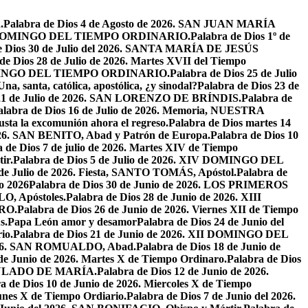
.
Palabra de Dios 4 de Agosto de 2026. SAN JUAN MARÍA
VIII DOMINGO DEL TIEMPO ORDINARIO.
Palabra de Dios 1º de
e Dios 30 de Julio del 2026. SANTA MARÍA DE JESÚS
de Dios 28 de Julio de 2026. Martes XVII del Tiempo
I DOMINGO DEL TIEMPO ORDINARIO.
Palabra de Dios 25 de Julio
Una, santa, católica, apostólica, ¿y sinodal?
Palabra de Dios 23 de
 21 de Julio de 2026. SAN LORENZO DE BRÍNDIS.
Palabra de
alabra de Dios 16 de Julio de 2026. Memoria, NUESTRA
justa la excomunión ahora el regreso.
Palabra de Dios martes 14
2026. SAN BENITO, Abad y Patrón de Europa.
Palabra de Dios 10
 de Dios 7 de julio de 2026. Martes XIV de Tiempo
ir.
Palabra de Dios 5 de Julio de 2026. XIV DOMINGO DEL
 de Julio de 2026. Fiesta, SANTO TOMÁS, Apóstol.
Palabra de
io 2026
Palabra de Dios 30 de Junio de 2026. LOS PRIMEROS
O, Apóstoles.
Palabra de Dios 28 de Junio de 2026. XIII
RO.
Palabra de Dios 26 de Junio de 2026. Viernes XII de Tiempo
s.
Papa León amor y desamor
Palabra de Dios 24 de Junio del
io.
Palabra de Dios 21 de Junio de 2026. XII DOMINGO DEL
 2026. SAN ROMUALDO, Abad.
Palabra de Dios 18 de Junio de
 de Junio de 2026. Martes X de Tiempo Ordinaro.
Palabra de Dios
ACULADO DE MARÍA.
Palabra de Dios 12 de Junio de 2026.
a de Dios 10 de Junio de 2026. Miercoles X de Tiempo
unes X de Tiempo Ordiario.
Palabra de Dios 7 de Junio del 2026.