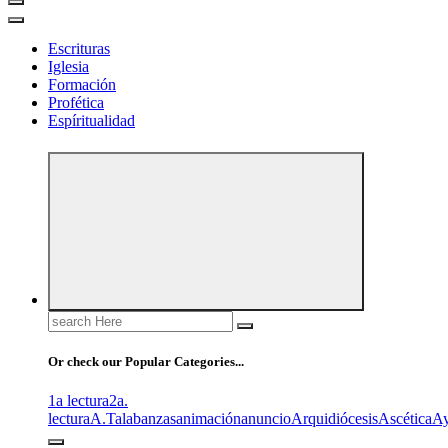
Escrituras
Iglesia
Formación
Profética
Espíritualidad
Search
for:
Or check our Popular Categories...
1a lectura
2a.
lectura
A.T
alabanzas
animación
anuncio
Arquidiócesis
Ascética
A