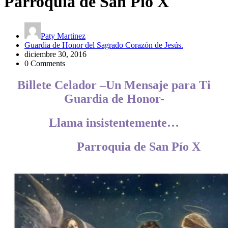
Parroquia de San Pío X
Paty Martinez
Guardia de Honor del Sagrado Corazón de Jesús.
diciembre 30, 2016
0 Comments
Billete Celador –Un Mensaje para Ti
Guardia de Honor-
Llama insistentemente…
Parroquia de San Pío X