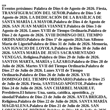
Skip
to
Eventos próximos:
Palabra de Dios 6 de Agosto de 2026. Fiesta,
content
TRANSFIGURACIÓN DEL SEÑOR.
Palabra de Dios 5 de
Agosto de 2026. LA DEDICACIÓN DE LA BASÍLICA DE
SANTA MARÍA LA MAYOR.
Palabra de Dios 4 de Agosto de
2026. SAN JUAN MARÍA VIANNEY.
Palabra de Dios 3 de
Agosto de 2026. Lunes XVIII de Tiempo Ordinario.
Palabra de
Dios 2 de Agosto de 2026. XVIII DOMINGO DEL TIEMPO
ORDINARIO.
Palabra de Dios 1º de agosto 2026.San Alfonso
María de Ligorio
Palabra de Dios 31 de Julio de 2026. Memoria,
SAN IGNACIO DE LOYOLA.
Palabra de Dios 30 de Julio del
2026. SANTA MARÍA DE JESÚS SACRAMENTADO
VENEGAS, Religiosa.
Palabra de Dios 29 de Julio de 2026.
SANTOS MARTA, MARÍA y LÁZARO.
Palabra de Dios 28 de
Julio de 2026. Martes XVII del Tiempo Ordinario.
Palabra de
Dios 27 de Julio de 2026. Lunes XVII de Tiempo
Ordinario.
Palabra de Dios 26 de Julio de 2026. XVII
DOMINGO DEL TIEMPO ORDINARIO.
Palabra de Dios 25
de Julio de 2026. Fiesta, SANTIAGO APÓSTOL.
Palabra de
Dios 24 de Julio de 2026. SAN CHÁRBEL MAKHLUF,
Presbítero.
El futuro: Una, santa, católica, apostólica, ¿y
sinodal?
Palabra de Dios 23 de Julio de 2026. ANTA BRÍGIDA,
Religiosa.
Palabra de Dios 22 de Julio de 2026. SANTA MARÍA
MAGDALENA.
Palabra de Dios 21 de Julio de 2026. SAN