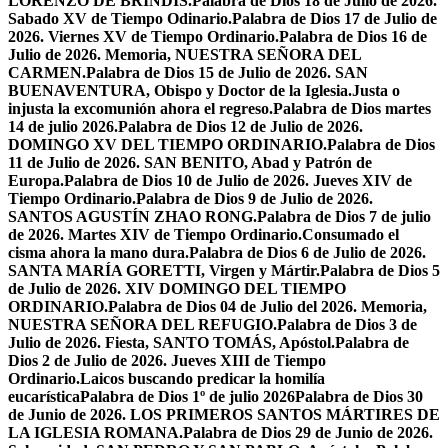
LORENZO DE BRÍNDIS.
Palabra de Dios 18 de Julio de 2026.
Sabado XV de Tiempo Odinario.
Palabra de Dios 17 de Julio de
2026. Viernes XV de Tiempo Ordinario.
Palabra de Dios 16 de
Julio de 2026. Memoria, NUESTRA SEÑORA DEL
CARMEN.
Palabra de Dios 15 de Julio de 2026. SAN
BUENAVENTURA, Obispo y Doctor de la Iglesia.
Justa o
injusta la excomunión ahora el regreso.
Palabra de Dios martes
14 de julio 2026.
Palabra de Dios 12 de Julio de 2026.
DOMINGO XV DEL TIEMPO ORDINARIO.
Palabra de Dios
11 de Julio de 2026. SAN BENITO, Abad y Patrón de
Europa.
Palabra de Dios 10 de Julio de 2026. Jueves XIV de
Tiempo Ordinario.
Palabra de Dios 9 de Julio de 2026.
SANTOS AGUSTÍN ZHAO RONG.
Palabra de Dios 7 de julio
de 2026. Martes XIV de Tiempo Ordinario.
Consumado el
cisma ahora la mano dura.
Palabra de Dios 6 de Julio de 2026.
SANTA MARÍA GORETTI, Virgen y Mártir.
Palabra de Dios 5
de Julio de 2026. XIV DOMINGO DEL TIEMPO
ORDINARIO.
Palabra de Dios 04 de Julio del 2026. Memoria,
NUESTRA SEÑORA DEL REFUGIO.
Palabra de Dios 3 de
Julio de 2026. Fiesta, SANTO TOMÁS, Apóstol.
Palabra de
Dios 2 de Julio de 2026. Jueves XIII de Tiempo
Ordinario.
Laicos buscando predicar la homilía
eucarística
Palabra de Dios 1º de julio 2026
Palabra de Dios 30
de Junio de 2026. LOS PRIMEROS SANTOS MÁRTIRES DE
LA IGLESIA ROMANA.
Palabra de Dios 29 de Junio de 2026.