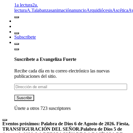
1a lectura
2a.
lectura
A.T
alabanzas
animación
anuncio
Arquidiócesis
Ascética
A
Subscribete
Suscríbete a Evangeliza Fuerte
Recibe cada día en tu correo electrónico las nuevas
publicaciones del sitio.
Dirección
de
email
Suscribir
Únete a otros 723 suscriptores
Eventos próximos:
Palabra de Dios 6 de Agosto de 2026. Fiesta,
TRANSFIGURACIÓN DEL SEÑOR.
Palabra de Dios 5 de