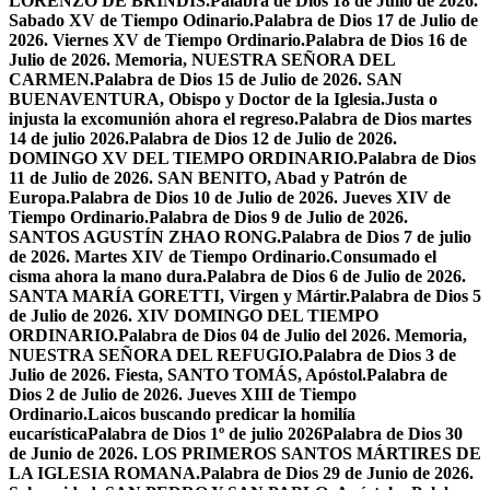
LORENZO DE BRÍNDIS.
Palabra de Dios 18 de Julio de 2026.
Sabado XV de Tiempo Odinario.
Palabra de Dios 17 de Julio de
2026. Viernes XV de Tiempo Ordinario.
Palabra de Dios 16 de
Julio de 2026. Memoria, NUESTRA SEÑORA DEL
CARMEN.
Palabra de Dios 15 de Julio de 2026. SAN
BUENAVENTURA, Obispo y Doctor de la Iglesia.
Justa o
injusta la excomunión ahora el regreso.
Palabra de Dios martes
14 de julio 2026.
Palabra de Dios 12 de Julio de 2026.
DOMINGO XV DEL TIEMPO ORDINARIO.
Palabra de Dios
11 de Julio de 2026. SAN BENITO, Abad y Patrón de
Europa.
Palabra de Dios 10 de Julio de 2026. Jueves XIV de
Tiempo Ordinario.
Palabra de Dios 9 de Julio de 2026.
SANTOS AGUSTÍN ZHAO RONG.
Palabra de Dios 7 de julio
de 2026. Martes XIV de Tiempo Ordinario.
Consumado el
cisma ahora la mano dura.
Palabra de Dios 6 de Julio de 2026.
SANTA MARÍA GORETTI, Virgen y Mártir.
Palabra de Dios 5
de Julio de 2026. XIV DOMINGO DEL TIEMPO
ORDINARIO.
Palabra de Dios 04 de Julio del 2026. Memoria,
NUESTRA SEÑORA DEL REFUGIO.
Palabra de Dios 3 de
Julio de 2026. Fiesta, SANTO TOMÁS, Apóstol.
Palabra de
Dios 2 de Julio de 2026. Jueves XIII de Tiempo
Ordinario.
Laicos buscando predicar la homilía
eucarística
Palabra de Dios 1º de julio 2026
Palabra de Dios 30
de Junio de 2026. LOS PRIMEROS SANTOS MÁRTIRES DE
LA IGLESIA ROMANA.
Palabra de Dios 29 de Junio de 2026.