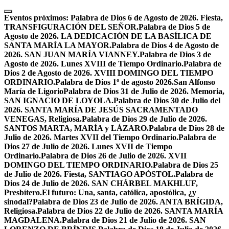
Skip
to
Eventos próximos:
Palabra de Dios 6 de Agosto de 2026. Fiesta,
content
TRANSFIGURACIÓN DEL SEÑOR.
Palabra de Dios 5 de
Agosto de 2026. LA DEDICACIÓN DE LA BASÍLICA DE
SANTA MARÍA LA MAYOR.
Palabra de Dios 4 de Agosto de
2026. SAN JUAN MARÍA VIANNEY.
Palabra de Dios 3 de
Agosto de 2026. Lunes XVIII de Tiempo Ordinario.
Palabra de
Dios 2 de Agosto de 2026. XVIII DOMINGO DEL TIEMPO
ORDINARIO.
Palabra de Dios 1º de agosto 2026.San Alfonso
María de Ligorio
Palabra de Dios 31 de Julio de 2026. Memoria,
SAN IGNACIO DE LOYOLA.
Palabra de Dios 30 de Julio del
2026. SANTA MARÍA DE JESÚS SACRAMENTADO
VENEGAS, Religiosa.
Palabra de Dios 29 de Julio de 2026.
SANTOS MARTA, MARÍA y LÁZARO.
Palabra de Dios 28 de
Julio de 2026. Martes XVII del Tiempo Ordinario.
Palabra de
Dios 27 de Julio de 2026. Lunes XVII de Tiempo
Ordinario.
Palabra de Dios 26 de Julio de 2026. XVII
DOMINGO DEL TIEMPO ORDINARIO.
Palabra de Dios 25
de Julio de 2026. Fiesta, SANTIAGO APÓSTOL.
Palabra de
Dios 24 de Julio de 2026. SAN CHÁRBEL MAKHLUF,
Presbítero.
El futuro: Una, santa, católica, apostólica, ¿y
sinodal?
Palabra de Dios 23 de Julio de 2026. ANTA BRÍGIDA,
Religiosa.
Palabra de Dios 22 de Julio de 2026. SANTA MARÍA
MAGDALENA.
Palabra de Dios 21 de Julio de 2026. SAN