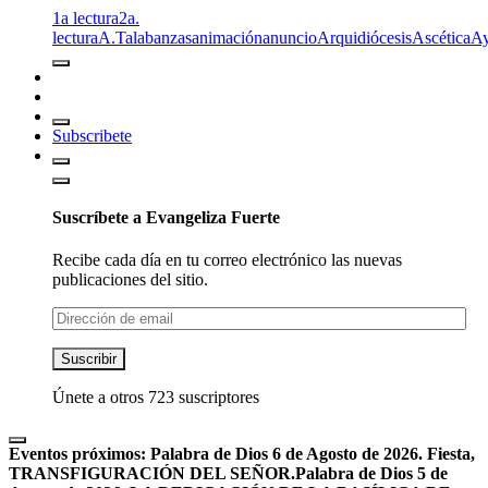
1a lectura
2a.
lectura
A.T
alabanzas
animación
anuncio
Arquidiócesis
Ascética
A
Subscribete
Suscríbete a Evangeliza Fuerte
Recibe cada día en tu correo electrónico las nuevas
publicaciones del sitio.
Dirección
de
email
Suscribir
Únete a otros 723 suscriptores
Eventos próximos:
Palabra de Dios 6 de Agosto de 2026. Fiesta,
TRANSFIGURACIÓN DEL SEÑOR.
Palabra de Dios 5 de