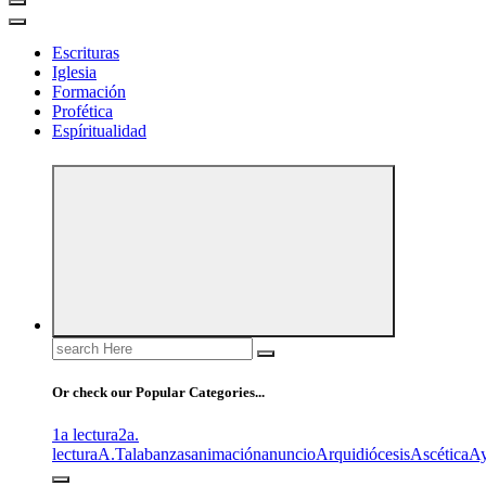
Escrituras
Iglesia
Formación
Profética
Espíritualidad
Search
for:
Or check our Popular Categories...
1a lectura
2a.
lectura
A.T
alabanzas
animación
anuncio
Arquidiócesis
Ascética
A