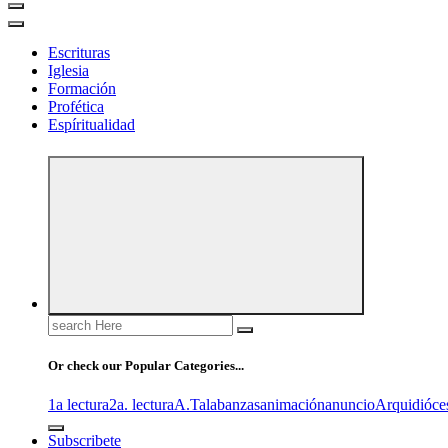
Escrituras
Iglesia
Formación
Profética
Espíritualidad
Search
for:
Or check our Popular Categories...
1a lectura
2a. lectura
A.T
alabanzas
animación
anuncio
Arquidióce
Subscribete