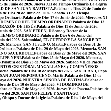
25 de Junio de 2026. Jueves XII de Tiempo Ordinario.
La alegría
IVIDAD DE SAN JUAN BAUTISTA.
Palabra de Dios 23 de Junio de
a de Dios 20 de Junio del 2026. Sabado XI de Tiempo
po Ordinario.
Palabra de Dios 17 de Junio de 2026. Miercoles XI
26. XI DOMINGO DEL TIEMPO ORDINARIO.
Palabra de Dios 13
O CORAZÓN DE JESÚS.
Palabra de Dios 11 de Junio de 2026.
 Junio de 2026. SAN EFRÉN, Diácono y Doctor de la
EL TIEMPO ORDINARIO.
Palabra de Dios 6 de Junio del
 Junio del 2026. Solemnidad, EL CUERPO Y LA SANGRE DE
2026. Memoria, SAN JUSTINO, Mártir.
Palabra de Dios 31 de
Ordinario.
Palabra de Dios 29 de Mayo del 2026. Memoria, SAN
ETERNO SACERDOTE.
Palabra de Dios 27 de Mayo del 2026. SAN
FELIPE NERI.
Palabra de Dios 25 de Mayo del 2026. Memoria,
.
Palabra de Dios 23 de Mayo del 2026. Sábado VII de Pascua
2026. SANTOS CRISTÓBAL MAGALLANES y COMPAÑEROS
ascua.
Palabra de Dios 18 de Mayo del 2026. SAN JUAN I, Papa
026. SAN JUAN NEPOMUCENO, Mártir.
Palabra de Dios 15 de
e Mayo del 2026. NUESTRA SEÑORA DE FÁTIMA.
Palabra de
abra de Dios 10 de Mayo del 2026. VI DOMINGO DE
abra de Dios 7 de Mayo del 2026. Jueves V de Pascua.
Palabra de
 Mayo del 2026. SANTOS FELIPE Y SANTIAGO,
bispo y Doctor de la Iglesia.
Palabra de Dios 1 de Mayo del