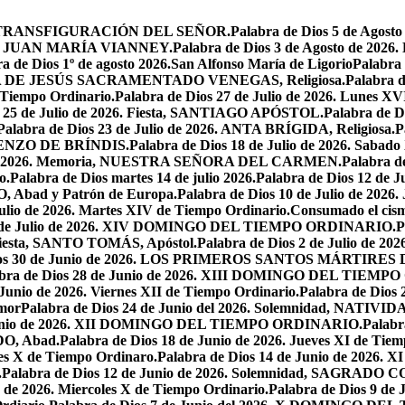
iesta, TRANSFIGURACIÓN DEL SEÑOR.
Palabra de Dios 5 de Ag
 SAN JUAN MARÍA VIANNEY.
Palabra de Dios 3 de Agosto de 2026
a de Dios 1º de agosto 2026.San Alfonso María de Ligorio
Palabra
MARÍA DE JESÚS SACRAMENTADO VENEGAS, Religiosa.
Palabra 
l Tiempo Ordinario.
Palabra de Dios 27 de Julio de 2026. Lunes XV
s 25 de Julio de 2026. Fiesta, SANTIAGO APÓSTOL.
Palabra de 
Palabra de Dios 23 de Julio de 2026. ANTA BRÍGIDA, Religiosa.
P
LORENZO DE BRÍNDIS.
Palabra de Dios 18 de Julio de 2026. Sabad
io de 2026. Memoria, NUESTRA SEÑORA DEL CARMEN.
Palabra 
o.
Palabra de Dios martes 14 de julio 2026.
Palabra de Dios 12 d
O, Abad y Patrón de Europa.
Palabra de Dios 10 de Julio de 2026
julio de 2026. Martes XIV de Tiempo Ordinario.
Consumado el cism
 5 de Julio de 2026. XIV DOMINGO DEL TIEMPO ORDINARIO.
P
. Fiesta, SANTO TOMÁS, Apóstol.
Palabra de Dios 2 de Julio de 202
Dios 30 de Junio de 2026. LOS PRIMEROS SANTOS MÁRTIRE
abra de Dios 28 de Junio de 2026. XIII DOMINGO DEL TIEM
 Junio de 2026. Viernes XII de Tiempo Ordinario.
Palabra de Dios 
mor
Palabra de Dios 24 de Junio del 2026. Solemnidad, NAT
 Junio de 2026. XII DOMINGO DEL TIEMPO ORDINARIO.
Palabr
DO, Abad.
Palabra de Dios 18 de Junio de 2026. Jueves XI de Tiem
tes X de Tiempo Ordinaro.
Palabra de Dios 14 de Junio de 20
.
Palabra de Dios 12 de Junio de 2026. Solemnidad, SAGRAD
o de 2026. Miercoles X de Tiempo Ordinario.
Palabra de Dios 9 de