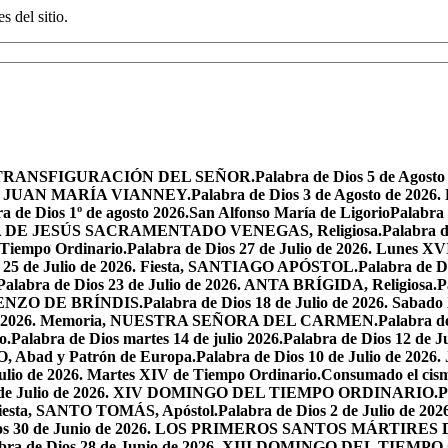
s del sitio.
iesta, TRANSFIGURACIÓN DEL SEÑOR.
Palabra de Dios 5 de Ag
 SAN JUAN MARÍA VIANNEY.
Palabra de Dios 3 de Agosto de 2026
a de Dios 1º de agosto 2026.San Alfonso María de Ligorio
Palabra
MARÍA DE JESÚS SACRAMENTADO VENEGAS, Religiosa.
Palabra 
l Tiempo Ordinario.
Palabra de Dios 27 de Julio de 2026. Lunes XV
s 25 de Julio de 2026. Fiesta, SANTIAGO APÓSTOL.
Palabra de 
Palabra de Dios 23 de Julio de 2026. ANTA BRÍGIDA, Religiosa.
P
LORENZO DE BRÍNDIS.
Palabra de Dios 18 de Julio de 2026. Sabad
io de 2026. Memoria, NUESTRA SEÑORA DEL CARMEN.
Palabra 
o.
Palabra de Dios martes 14 de julio 2026.
Palabra de Dios 12 d
O, Abad y Patrón de Europa.
Palabra de Dios 10 de Julio de 2026
julio de 2026. Martes XIV de Tiempo Ordinario.
Consumado el cism
 5 de Julio de 2026. XIV DOMINGO DEL TIEMPO ORDINARIO.
P
. Fiesta, SANTO TOMÁS, Apóstol.
Palabra de Dios 2 de Julio de 202
Dios 30 de Junio de 2026. LOS PRIMEROS SANTOS MÁRTIRE
abra de Dios 28 de Junio de 2026. XIII DOMINGO DEL TIEM