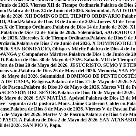
 Junio de 2026. Viernes XII de Tiempo Ordinario.
Palabra de Dios 
mor
Palabra de Dios 24 de Junio del 2026. Solemnidad, NAT
 Junio de 2026. XII DOMINGO DEL TIEMPO ORDINARIO.
Palabr
DO, Abad.
Palabra de Dios 18 de Junio de 2026. Jueves XI de Tiem
tes X de Tiempo Ordinaro.
Palabra de Dios 14 de Junio de 20
.
Palabra de Dios 12 de Junio de 2026. Solemnidad, SAGRAD
o de 2026. Miercoles X de Tiempo Ordinario.
Palabra de Dios 9 de
rdiario.
Palabra de Dios 7 de Junio del 2026. X DOMINGO D
l 2026. SAN BONIFACIO, Obispo y Mártir.
Palabra de Dios 4 de
 LWANGA y Compañeros Mártires.
Palabra de Dios 1 de Junio de 
AD.
Palabra de Dios 30 de Mayo del 2026. Sabado VIII de Tiempo 
abra de Dios 28 de Mayo del 2026. JESUCRISTO, SUMO Y 
pocos van.
Palabra de Dios 26 de Mayo del 2026. Memoria, SAN 
 24 de Mayo del 2026. Solemnidad, DOMINGO DE PENTECOSTÉS
TA DE CASIA, Religiosa.
Palabra de Dios 21 de Mayo del 
I de Pascua.
Palabra de Dios 19 de Mayo de 2026. Martes VII de P
 LA ASCENSIÓN DEL SEÑOR.
Palabra de Dios 16 de Mayo del 2
 de Mayo de 2026. SAN MATÍAS, Apóstol.
Palabra de Dios 13 d
ive” segunda carta pastoral. Mons. Jaime Calderón Calderón.
Pal
ense.
Palabra de Dios 8 de Mayo de 2026. Viernes V de Pascua.
Pal
 5 de Mayo del 2026. Martes V de Pascua.
Palabra de Dios 4 de
DE PASCUA.
Palabra de Dios 2 de Mayo del 2026. SAN ATANASIO, O
il del 2026. SAN PÍO V, Papa.