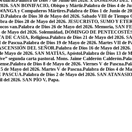
rdiario.
Palabra de Dios 7 de Junio del 2026. X DOMINGO D
l 2026. SAN BONIFACIO, Obispo y Mártir.
Palabra de Dios 4 de
 LWANGA y Compañeros Mártires.
Palabra de Dios 1 de Junio de 
AD.
Palabra de Dios 30 de Mayo del 2026. Sabado VIII de Tiempo 
abra de Dios 28 de Mayo del 2026. JESUCRISTO, SUMO Y 
pocos van.
Palabra de Dios 26 de Mayo del 2026. Memoria, SAN 
 24 de Mayo del 2026. Solemnidad, DOMINGO DE PENTECOSTÉS
TA DE CASIA, Religiosa.
Palabra de Dios 21 de Mayo del 
I de Pascua.
Palabra de Dios 19 de Mayo de 2026. Martes VII de P
 LA ASCENSIÓN DEL SEÑOR.
Palabra de Dios 16 de Mayo del 2
 de Mayo de 2026. SAN MATÍAS, Apóstol.
Palabra de Dios 13 d
ive” segunda carta pastoral. Mons. Jaime Calderón Calderón.
Pal
ense.
Palabra de Dios 8 de Mayo de 2026. Viernes V de Pascua.
Pal
 5 de Mayo del 2026. Martes V de Pascua.
Palabra de Dios 4 de
DE PASCUA.
Palabra de Dios 2 de Mayo del 2026. SAN ATANASIO, O
il del 2026. SAN PÍO V, Papa.