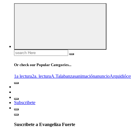
Search
for:
Or check our Popular Categories...
1a lectura
2a. lectura
A.T
alabanzas
animación
anuncio
Arquidióce
Subscribete
Suscríbete a Evangeliza Fuerte