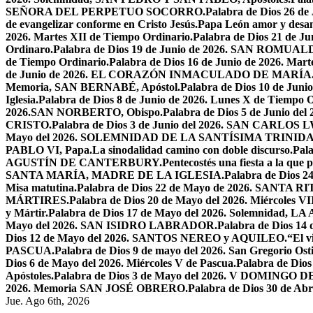
SEÑORA DEL PERPETUO SOCORRO.
Palabra de Dios 26 de
de evangelizar conforme en Cristo Jesús.
Papa León amor y desa
2026. Martes XII de Tiempo Ordinario.
Palabra de Dios 21 de
Ordinaro.
Palabra de Dios 19 de Junio de 2026. SAN ROMUAL
de Tiempo Ordinario.
Palabra de Dios 16 de Junio de 2026. Mar
de Junio de 2026. EL CORAZÓN INMACULADO DE MARÍA
Memoria, SAN BERNABÉ, Apóstol.
Palabra de Dios 10 de Juni
Iglesia.
Palabra de Dios 8 de Junio de 2026. Lunes X de Tiempo O
2026.SAN NORBERTO, Obispo.
Palabra de Dios 5 de Junio de
CRISTO.
Palabra de Dios 3 de Junio del 2026. SAN CARLOS
Mayo del 2026. SOLEMNIDAD DE LA SANTÍSIMA TRINID
PABLO VI, Papa.
La sinodalidad camino con doble discurso.
Pal
AGUSTÍN DE CANTERBURY.
Pentecostés una fiesta a la que 
SANTA MARÍA, MADRE DE LA IGLESIA.
Palabra de Dios
Misa matutina.
Palabra de Dios 22 de Mayo de 2026. SANTA RI
MÁRTIRES.
Palabra de Dios 20 de Mayo del 2026. Miércoles VI
y Mártir.
Palabra de Dios 17 de Mayo del 2026. Solemnidad,
Mayo del 2026. SAN ISIDRO LABRADOR.
Palabra de Dios 14
Dios 12 de Mayo del 2026. SANTOS NEREO y AQUILEO.
“El v
PASCUA.
Palabra de Dios 9 de mayo del 2026. San Gregorio Osti
Dios 6 de Mayo del 2026. Miércoles V de Pascua.
Palabra de Dios
Apóstoles.
Palabra de Dios 3 de Mayo del 2026. V DOMINGO 
2026. Memoria SAN JOSÉ OBRERO.
Palabra de Dios 30 de Abr
Jue. Ago 6th, 2026