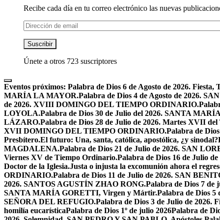
Recibe cada día en tu correo electrónico las nuevas publicacione
Dirección
de
email
Suscribir
Únete a otros 723 suscriptores
Eventos próximos:
Palabra de Dios 6 de Agosto de 2026. F
MARÍA LA MAYOR.
Palabra de Dios 4 de Agosto de 2026.
de 2026. XVIII DOMINGO DEL TIEMPO ORDINARIO.
Palabr
LOYOLA.
Palabra de Dios 30 de Julio del 2026. SANTA 
LÁZARO.
Palabra de Dios 28 de Julio de 2026. Martes XVII de
XVII DOMINGO DEL TIEMPO ORDINARIO.
Palabra de Dio
Presbítero.
El futuro: Una, santa, católica, apostólica, ¿y sinodal?
MAGDALENA.
Palabra de Dios 21 de Julio de 2026. SAN 
Viernes XV de Tiempo Ordinario.
Palabra de Dios 16 de Jul
Doctor de la Iglesia.
Justa o injusta la excomunión ahora el regres
ORDINARIO.
Palabra de Dios 11 de Julio de 2026. SAN BENIT
2026. SANTOS AGUSTÍN ZHAO RONG.
Palabra de Dios 7 de 
SANTA MARÍA GORETTI, Virgen y Mártir.
Palabra de Dios
SEÑORA DEL REFUGIO.
Palabra de Dios 3 de Julio de 2026
homilía eucarística
Palabra de Dios 1º de julio 2026
Palabra de 
2026. Solemnidad, SAN PEDRO Y SAN PABLO, Apóstoles.
Pal