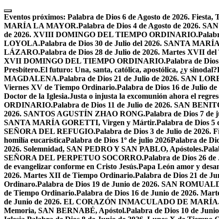
Skip
to
Eventos próximos:
Palabra de Dios 6 de Agosto de 2026. F
content
MARÍA LA MAYOR.
Palabra de Dios 4 de Agosto de 2026.
de 2026. XVIII DOMINGO DEL TIEMPO ORDINARIO.
Palabr
LOYOLA.
Palabra de Dios 30 de Julio del 2026. SANTA 
LÁZARO.
Palabra de Dios 28 de Julio de 2026. Martes XVII de
XVII DOMINGO DEL TIEMPO ORDINARIO.
Palabra de Dio
Presbítero.
El futuro: Una, santa, católica, apostólica, ¿y sinodal?
MAGDALENA.
Palabra de Dios 21 de Julio de 2026. SAN 
Viernes XV de Tiempo Ordinario.
Palabra de Dios 16 de Jul
Doctor de la Iglesia.
Justa o injusta la excomunión ahora el regres
ORDINARIO.
Palabra de Dios 11 de Julio de 2026. SAN BENIT
2026. SANTOS AGUSTÍN ZHAO RONG.
Palabra de Dios 7 de 
SANTA MARÍA GORETTI, Virgen y Mártir.
Palabra de Dios
SEÑORA DEL REFUGIO.
Palabra de Dios 3 de Julio de 2026
homilía eucarística
Palabra de Dios 1º de julio 2026
Palabra de 
2026. Solemnidad, SAN PEDRO Y SAN PABLO, Apóstoles.
Pal
SEÑORA DEL PERPETUO SOCORRO.
Palabra de Dios 26 de
de evangelizar conforme en Cristo Jesús.
Papa León amor y desa
2026. Martes XII de Tiempo Ordinario.
Palabra de Dios 21 de
Ordinaro.
Palabra de Dios 19 de Junio de 2026. SAN ROMUAL
de Tiempo Ordinario.
Palabra de Dios 16 de Junio de 2026. Mar
de Junio de 2026. EL CORAZÓN INMACULADO DE MARÍA
Memoria, SAN BERNABÉ, Apóstol.
Palabra de Dios 10 de Juni