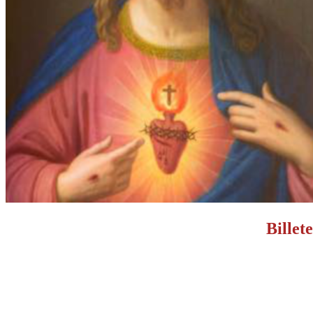
Billet
P