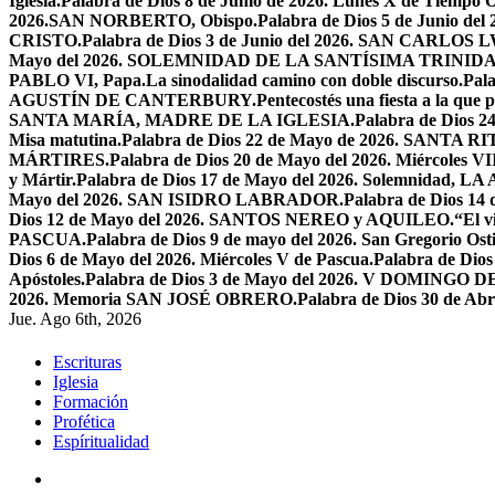
Iglesia.
Palabra de Dios 8 de Junio de 2026. Lunes X de Tiempo O
2026.SAN NORBERTO, Obispo.
Palabra de Dios 5 de Junio de
CRISTO.
Palabra de Dios 3 de Junio del 2026. SAN CARLOS
Mayo del 2026. SOLEMNIDAD DE LA SANTÍSIMA TRINID
PABLO VI, Papa.
La sinodalidad camino con doble discurso.
Pal
AGUSTÍN DE CANTERBURY.
Pentecostés una fiesta a la que 
SANTA MARÍA, MADRE DE LA IGLESIA.
Palabra de Dios
Misa matutina.
Palabra de Dios 22 de Mayo de 2026. SANTA RI
MÁRTIRES.
Palabra de Dios 20 de Mayo del 2026. Miércoles VI
y Mártir.
Palabra de Dios 17 de Mayo del 2026. Solemnidad,
Mayo del 2026. SAN ISIDRO LABRADOR.
Palabra de Dios 14
Dios 12 de Mayo del 2026. SANTOS NEREO y AQUILEO.
“El v
PASCUA.
Palabra de Dios 9 de mayo del 2026. San Gregorio Osti
Dios 6 de Mayo del 2026. Miércoles V de Pascua.
Palabra de Dios
Apóstoles.
Palabra de Dios 3 de Mayo del 2026. V DOMINGO 
2026. Memoria SAN JOSÉ OBRERO.
Palabra de Dios 30 de Abr
Jue. Ago 6th, 2026
Escrituras
Iglesia
Formación
Profética
Espíritualidad