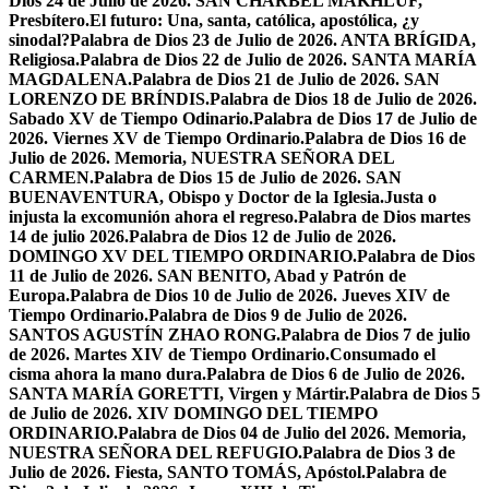
Dios 24 de Julio de 2026. SAN CHÁRBEL MAKHLUF,
Presbítero.
El futuro: Una, santa, católica, apostólica, ¿y
sinodal?
Palabra de Dios 23 de Julio de 2026. ANTA BRÍGIDA,
Religiosa.
Palabra de Dios 22 de Julio de 2026. SANTA MARÍA
MAGDALENA.
Palabra de Dios 21 de Julio de 2026. SAN
LORENZO DE BRÍNDIS.
Palabra de Dios 18 de Julio de 2026.
Sabado XV de Tiempo Odinario.
Palabra de Dios 17 de Julio de
2026. Viernes XV de Tiempo Ordinario.
Palabra de Dios 16 de
Julio de 2026. Memoria, NUESTRA SEÑORA DEL
CARMEN.
Palabra de Dios 15 de Julio de 2026. SAN
BUENAVENTURA, Obispo y Doctor de la Iglesia.
Justa o
injusta la excomunión ahora el regreso.
Palabra de Dios martes
14 de julio 2026.
Palabra de Dios 12 de Julio de 2026.
DOMINGO XV DEL TIEMPO ORDINARIO.
Palabra de Dios
11 de Julio de 2026. SAN BENITO, Abad y Patrón de
Europa.
Palabra de Dios 10 de Julio de 2026. Jueves XIV de
Tiempo Ordinario.
Palabra de Dios 9 de Julio de 2026.
SANTOS AGUSTÍN ZHAO RONG.
Palabra de Dios 7 de julio
de 2026. Martes XIV de Tiempo Ordinario.
Consumado el
cisma ahora la mano dura.
Palabra de Dios 6 de Julio de 2026.
SANTA MARÍA GORETTI, Virgen y Mártir.
Palabra de Dios 5
de Julio de 2026. XIV DOMINGO DEL TIEMPO
ORDINARIO.
Palabra de Dios 04 de Julio del 2026. Memoria,
NUESTRA SEÑORA DEL REFUGIO.
Palabra de Dios 3 de
Julio de 2026. Fiesta, SANTO TOMÁS, Apóstol.
Palabra de