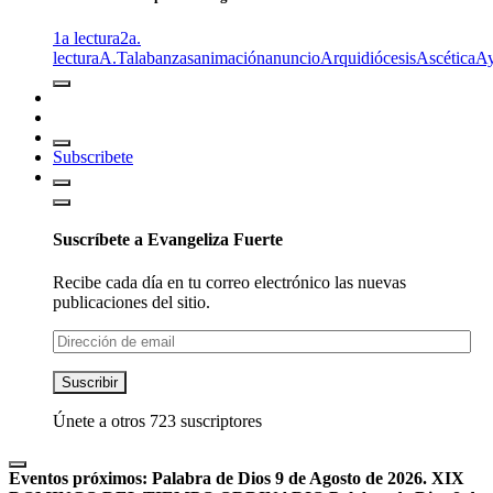
1a lectura
2a.
lectura
A.T
alabanzas
animación
anuncio
Arquidiócesis
Ascética
A
Subscribete
Suscríbete a Evangeliza Fuerte
Recibe cada día en tu correo electrónico las nuevas
publicaciones del sitio.
Dirección
de
email
Suscribir
Únete a otros 723 suscriptores
Eventos próximos:
Palabra de Dios 9 de Agosto de 2026. XIX