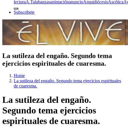
lectura
A.T
alabanzas
animación
anuncio
Arquidiócesis
Ascética
A
Subscribete
La sutileza del engaño. Segundo tema
ejercicios espirituales de cuaresma.
Home
La sutileza del engaño. Segundo tema ejercicios espirituales
de cuaresma.
La sutileza del engaño.
Segundo tema ejercicios
espirituales de cuaresma.