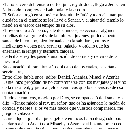
El año tercero del reinado de Joaquín, rey de Judá, llegó a Jerusalén
Nabucodonosor, rey de Babilonia, y la asedió.
El Señor entregó en su poder a Joaquín de Judá y todo el ajuar que
quedaba en el templo; se los llevó a Senaar, y el ajuar del templo lo
metió en el tesoro del templo de su dios.
El rey ordenó a Aspenaz, jefe de eunucos, seleccionar algunos
israelitas de sangre real y de la nobleza, jóvenes, perfectamente
sanos, de buen tipo, bien formados en la sabiduría, cultos e
inteligentes y aptos para servir en palacio, y ordenó que les
enseñasen la lengua y literatura caldeas.
Cada día el rey les pasaría una ración de comida y de vino de la
mesa real.
Su educación duraría tres años, al cabo de los cuales, pasarían a
servir al rey.
Entre ellos, había unos judíos: Daniel, Ananías, Misael y Azarías.
Daniel hizo propósito de no contaminarse con los manjares y el vino
de la mesa real, y pidió al jefe de eunucos que lo dispensase de esa
contaminación.
El jefe de eunucos, movido por Dios, se compadeció de Daniel y le
dijo: «Tengo miedo al rey, mi señor, que os ha asignado la ración de
comida y bebida; si os ve más flacos que vuestros compañeros, me
juego la cabeza.»
Daniel dijo al guardia que el jefe de eunucos había designado para
cuidarlo a él, a Ananías, a Misael y a Azarías: «Haz una prueba con
nosotros durante diez días: que nos den legumbres para comer y