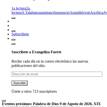
1a lectura
2a.
lectura
A.T
alabanzas
animación
anuncio
Arquidiócesis
Ascética
A
Subscribete
Suscríbete a Evangeliza Fuerte
Recibe cada día en tu correo electrónico las nuevas
publicaciones del sitio.
Dirección
de
email
Suscribir
Únete a otros 723 suscriptores
Eventos próximos:
Palabra de Dios 9 de Agosto de 2026. XIX