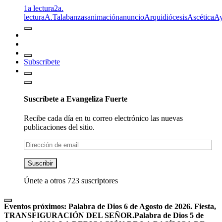
1a lectura
2a.
lectura
A.T
alabanzas
animación
anuncio
Arquidiócesis
Ascética
A
Subscribete
Suscríbete a Evangeliza Fuerte
Recibe cada día en tu correo electrónico las nuevas
publicaciones del sitio.
Dirección
de
email
Suscribir
Únete a otros 723 suscriptores
Eventos próximos:
Palabra de Dios 6 de Agosto de 2026. Fiesta,
TRANSFIGURACIÓN DEL SEÑOR.
Palabra de Dios 5 de