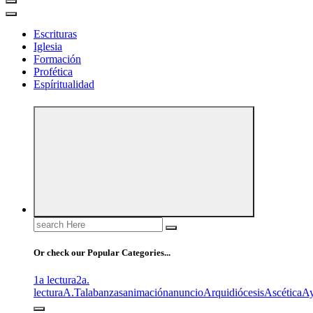
Escrituras
Iglesia
Formación
Profética
Espíritualidad
Search
for:
Or check our Popular Categories...
1a lectura
2a.
lectura
A.T
alabanzas
animación
anuncio
Arquidiócesis
Ascética
A