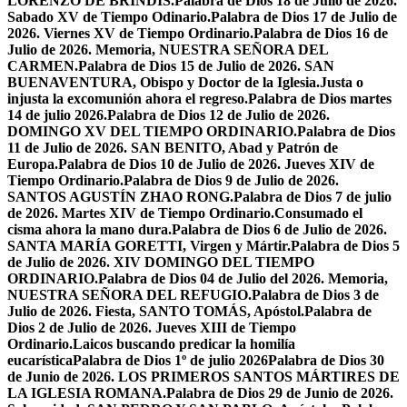
LORENZO DE BRÍNDIS.
Palabra de Dios 18 de Julio de 2026.
Sabado XV de Tiempo Odinario.
Palabra de Dios 17 de Julio de
2026. Viernes XV de Tiempo Ordinario.
Palabra de Dios 16 de
Julio de 2026. Memoria, NUESTRA SEÑORA DEL
CARMEN.
Palabra de Dios 15 de Julio de 2026. SAN
BUENAVENTURA, Obispo y Doctor de la Iglesia.
Justa o
injusta la excomunión ahora el regreso.
Palabra de Dios martes
14 de julio 2026.
Palabra de Dios 12 de Julio de 2026.
DOMINGO XV DEL TIEMPO ORDINARIO.
Palabra de Dios
11 de Julio de 2026. SAN BENITO, Abad y Patrón de
Europa.
Palabra de Dios 10 de Julio de 2026. Jueves XIV de
Tiempo Ordinario.
Palabra de Dios 9 de Julio de 2026.
SANTOS AGUSTÍN ZHAO RONG.
Palabra de Dios 7 de julio
de 2026. Martes XIV de Tiempo Ordinario.
Consumado el
cisma ahora la mano dura.
Palabra de Dios 6 de Julio de 2026.
SANTA MARÍA GORETTI, Virgen y Mártir.
Palabra de Dios 5
de Julio de 2026. XIV DOMINGO DEL TIEMPO
ORDINARIO.
Palabra de Dios 04 de Julio del 2026. Memoria,
NUESTRA SEÑORA DEL REFUGIO.
Palabra de Dios 3 de
Julio de 2026. Fiesta, SANTO TOMÁS, Apóstol.
Palabra de
Dios 2 de Julio de 2026. Jueves XIII de Tiempo
Ordinario.
Laicos buscando predicar la homilía
eucarística
Palabra de Dios 1º de julio 2026
Palabra de Dios 30
de Junio de 2026. LOS PRIMEROS SANTOS MÁRTIRES DE
LA IGLESIA ROMANA.
Palabra de Dios 29 de Junio de 2026.