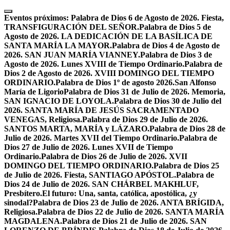
Skip
to
Eventos próximos:
Palabra de Dios 6 de Agosto de 2026. Fiesta,
content
TRANSFIGURACIÓN DEL SEÑOR.
Palabra de Dios 5 de
Agosto de 2026. LA DEDICACIÓN DE LA BASÍLICA DE
SANTA MARÍA LA MAYOR.
Palabra de Dios 4 de Agosto de
2026. SAN JUAN MARÍA VIANNEY.
Palabra de Dios 3 de
Agosto de 2026. Lunes XVIII de Tiempo Ordinario.
Palabra de
Dios 2 de Agosto de 2026. XVIII DOMINGO DEL TIEMPO
ORDINARIO.
Palabra de Dios 1º de agosto 2026.San Alfonso
María de Ligorio
Palabra de Dios 31 de Julio de 2026. Memoria,
SAN IGNACIO DE LOYOLA.
Palabra de Dios 30 de Julio del
2026. SANTA MARÍA DE JESÚS SACRAMENTADO
VENEGAS, Religiosa.
Palabra de Dios 29 de Julio de 2026.
SANTOS MARTA, MARÍA y LÁZARO.
Palabra de Dios 28 de
Julio de 2026. Martes XVII del Tiempo Ordinario.
Palabra de
Dios 27 de Julio de 2026. Lunes XVII de Tiempo
Ordinario.
Palabra de Dios 26 de Julio de 2026. XVII
DOMINGO DEL TIEMPO ORDINARIO.
Palabra de Dios 25
de Julio de 2026. Fiesta, SANTIAGO APÓSTOL.
Palabra de
Dios 24 de Julio de 2026. SAN CHÁRBEL MAKHLUF,
Presbítero.
El futuro: Una, santa, católica, apostólica, ¿y
sinodal?
Palabra de Dios 23 de Julio de 2026. ANTA BRÍGIDA,
Religiosa.
Palabra de Dios 22 de Julio de 2026. SANTA MARÍA
MAGDALENA.
Palabra de Dios 21 de Julio de 2026. SAN