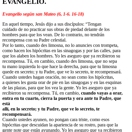
EVANGELIO.
Evangelio según san Mateo (6, 1-6. 16-18)
En aquel tiempo, Jesús dijo a sus discípulos: “Tengan
cuidado de no practicar sus obras de piedad delante de los
hombres para que los vean. De lo contrario, no tendrán
recompensa con su Padre celestial.
Por lo tanto, cuando des limosna, no lo anuncies con trompeta,
como hacen los hipócritas en las sinagogas y por las calles, para
que los alaben los hombres. Yo les aseguro que ya recibieron su
recompensa. Tú, en cambio, cuando des limosna, que no sepa
tu mano izquierda lo que hace la derecha, para que tu limosna
quede en secreto; y tu Padre, que ve lo secreto, te recompensará.
Cuando ustedes hagan oración, no sean como los hipócritas,
a quienes les gusta orar de pie en las sinagogas y en las esquinas
de las plazas, para que los vea la gente. Yo les aseguro que ya
recibieron su recompensa. Tú, en cambio,
cuando vayas a orar,
entra en tu cuarto, cierra la puerta y ora ante tu Padre, que
está
allí, en lo secreto; y tu Padre, que ve lo secreto, te
recompensará.
Cuando ustedes ayunen, no pongan cara triste, como esos
hipócritas que descuidan la apariencia de su rostro, para que la
gente note que están ayunando. Yo les aseguro que ya recibieron