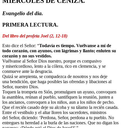
MIÉRCOLES DE CENIZA.
Evangelio del dia.
PRIMERA LECTURA.
Del libro del profeta Joel (2, 12-18)
Esto dice el Señor: “
Todavía es tiempo. Vuélvanse a mí de
todo corazón, con ayunos, con lágrimas y llanto; enluten su
corazón y no sus vestidos.
Vuélvanse al Señor Dios nuestro, porque es compasivo
y misericordioso, lento a la cólera, rico en clemencia, y se
conmueve ante la desgracia.
Quizá se arrepienta, se compadezca de nosotros y nos deje
una bendición, que haga posibles las ofrendas y libaciones al
Señor, nuestro Dios.
Toquen la trompeta en Sión, promulguen un ayuno, convoquen
la asamblea, reúnan al pueblo, santifiquen la reunión, junten a
los ancianos, convoquen a los niños, aun a los niños de pecho.
Que el recién casado deje su alcoba y su tálamo la recién casada.
Entre el vestíbulo y el altar lloren los sacerdotes, ministros
del Señor, diciendo: ‘Perdona, Señor, perdona a tu pueblo. No
entregues tu heredad a la burla de las naciones. Que no digan los
paganos: ¿Dónde está el Dios de Israel?’ ”