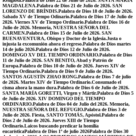
Religiosa.
Palabra de Dios 22 de Julio de 2026. SANTA MARÍA
MAGDALENA.
Palabra de Dios 21 de Julio de 2026. SAN
LORENZO DE BRÍNDIS.
Palabra de Dios 18 de Julio de 2026.
Sabado XV de Tiempo Odinario.
Palabra de Dios 17 de Julio de
2026. Viernes XV de Tiempo Ordinario.
Palabra de Dios 16 de
Julio de 2026. Memoria, NUESTRA SEÑORA DEL
CARMEN.
Palabra de Dios 15 de Julio de 2026. SAN
BUENAVENTURA, Obispo y Doctor de la Iglesia.
Justa o
injusta la excomunión ahora el regreso.
Palabra de Dios martes
14 de julio 2026.
Palabra de Dios 12 de Julio de 2026.
DOMINGO XV DEL TIEMPO ORDINARIO.
Palabra de Dios
11 de Julio de 2026. SAN BENITO, Abad y Patrón de
Europa.
Palabra de Dios 10 de Julio de 2026. Jueves XIV de
Tiempo Ordinario.
Palabra de Dios 9 de Julio de 2026.
SANTOS AGUSTÍN ZHAO RONG.
Palabra de Dios 7 de julio
de 2026. Martes XIV de Tiempo Ordinario.
Consumado el
cisma ahora la mano dura.
Palabra de Dios 6 de Julio de 2026.
SANTA MARÍA GORETTI, Virgen y Mártir.
Palabra de Dios 5
de Julio de 2026. XIV DOMINGO DEL TIEMPO
ORDINARIO.
Palabra de Dios 04 de Julio del 2026. Memoria,
NUESTRA SEÑORA DEL REFUGIO.
Palabra de Dios 3 de
Julio de 2026. Fiesta, SANTO TOMÁS, Apóstol.
Palabra de
Dios 2 de Julio de 2026. Jueves XIII de Tiempo
Ordinario.
Laicos buscando predicar la homilía
eucarística
Palabra de Dios 1º de julio 2026
Palabra de Dios 30