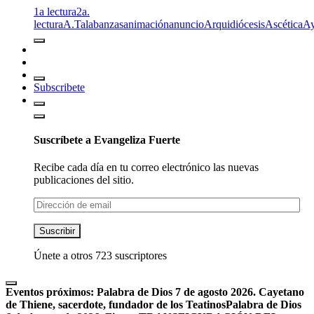
1a lectura
2a.
lectura
A.T
alabanzas
animación
anuncio
Arquidiócesis
Ascética
A
Subscribete
Suscríbete a Evangeliza Fuerte
Recibe cada día en tu correo electrónico las nuevas
publicaciones del sitio.
Dirección
de
email
Suscribir
Únete a otros 723 suscriptores
Eventos próximos:
Palabra de Dios 7 de agosto 2026. Cayetano
de Thiene, sacerdote, fundador de los Teatinos
Palabra de Dios