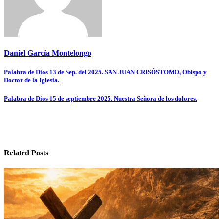
Daniel García Montelongo
Navegación
Palabra de Dios 13 de Sep. del 2025. SAN JUAN CRISÓSTOMO, Obispo y
Doctor de la Iglesia.
de
entradas
Palabra de Dios 15 de septiembre 2025. Nuestra Señora de los dolores.
Related Posts