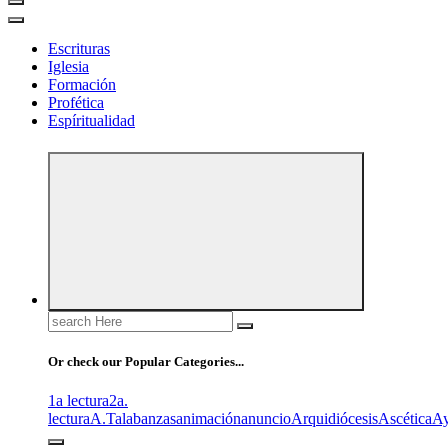
Escrituras
Iglesia
Formación
Profética
Espíritualidad
Search
for:
Or check our Popular Categories...
1a lectura
2a.
lectura
A.T
alabanzas
animación
anuncio
Arquidiócesis
Ascética
A