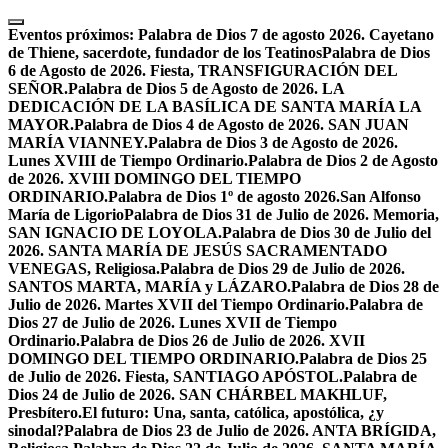
Skip
to
Eventos próximos:
Palabra de Dios 7 de agosto 2026. Cayetano
content
de Thiene, sacerdote, fundador de los Teatinos
Palabra de Dios
6 de Agosto de 2026. Fiesta, TRANSFIGURACIÓN DEL
SEÑOR.
Palabra de Dios 5 de Agosto de 2026. LA
DEDICACIÓN DE LA BASÍLICA DE SANTA MARÍA LA
MAYOR.
Palabra de Dios 4 de Agosto de 2026. SAN JUAN
MARÍA VIANNEY.
Palabra de Dios 3 de Agosto de 2026.
Lunes XVIII de Tiempo Ordinario.
Palabra de Dios 2 de Agosto
de 2026. XVIII DOMINGO DEL TIEMPO
ORDINARIO.
Palabra de Dios 1º de agosto 2026.San Alfonso
María de Ligorio
Palabra de Dios 31 de Julio de 2026. Memoria,
SAN IGNACIO DE LOYOLA.
Palabra de Dios 30 de Julio del
2026. SANTA MARÍA DE JESÚS SACRAMENTADO
VENEGAS, Religiosa.
Palabra de Dios 29 de Julio de 2026.
SANTOS MARTA, MARÍA y LÁZARO.
Palabra de Dios 28 de
Julio de 2026. Martes XVII del Tiempo Ordinario.
Palabra de
Dios 27 de Julio de 2026. Lunes XVII de Tiempo
Ordinario.
Palabra de Dios 26 de Julio de 2026. XVII
DOMINGO DEL TIEMPO ORDINARIO.
Palabra de Dios 25
de Julio de 2026. Fiesta, SANTIAGO APÓSTOL.
Palabra de
Dios 24 de Julio de 2026. SAN CHÁRBEL MAKHLUF,
Presbítero.
El futuro: Una, santa, católica, apostólica, ¿y
sinodal?
Palabra de Dios 23 de Julio de 2026. ANTA BRÍGIDA,