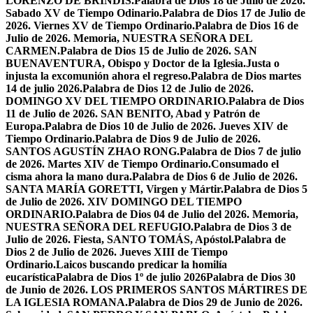
LORENZO DE BRÍNDIS.
Palabra de Dios 18 de Julio de 2026.
Sabado XV de Tiempo Odinario.
Palabra de Dios 17 de Julio de
2026. Viernes XV de Tiempo Ordinario.
Palabra de Dios 16 de
Julio de 2026. Memoria, NUESTRA SEÑORA DEL
CARMEN.
Palabra de Dios 15 de Julio de 2026. SAN
BUENAVENTURA, Obispo y Doctor de la Iglesia.
Justa o
injusta la excomunión ahora el regreso.
Palabra de Dios martes
14 de julio 2026.
Palabra de Dios 12 de Julio de 2026.
DOMINGO XV DEL TIEMPO ORDINARIO.
Palabra de Dios
11 de Julio de 2026. SAN BENITO, Abad y Patrón de
Europa.
Palabra de Dios 10 de Julio de 2026. Jueves XIV de
Tiempo Ordinario.
Palabra de Dios 9 de Julio de 2026.
SANTOS AGUSTÍN ZHAO RONG.
Palabra de Dios 7 de julio
de 2026. Martes XIV de Tiempo Ordinario.
Consumado el
cisma ahora la mano dura.
Palabra de Dios 6 de Julio de 2026.
SANTA MARÍA GORETTI, Virgen y Mártir.
Palabra de Dios 5
de Julio de 2026. XIV DOMINGO DEL TIEMPO
ORDINARIO.
Palabra de Dios 04 de Julio del 2026. Memoria,
NUESTRA SEÑORA DEL REFUGIO.
Palabra de Dios 3 de
Julio de 2026. Fiesta, SANTO TOMÁS, Apóstol.
Palabra de
Dios 2 de Julio de 2026. Jueves XIII de Tiempo
Ordinario.
Laicos buscando predicar la homilía
eucarística
Palabra de Dios 1º de julio 2026
Palabra de Dios 30
de Junio de 2026. LOS PRIMEROS SANTOS MÁRTIRES DE
LA IGLESIA ROMANA.
Palabra de Dios 29 de Junio de 2026.