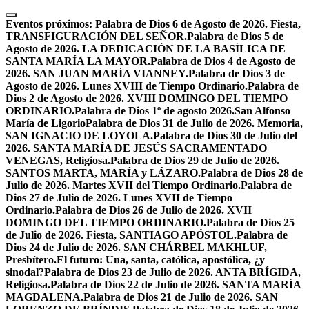
Skip
to
Eventos próximos:
Palabra de Dios 6 de Agosto de 2026. Fiesta,
content
TRANSFIGURACIÓN DEL SEÑOR.
Palabra de Dios 5 de
Agosto de 2026. LA DEDICACIÓN DE LA BASÍLICA DE
SANTA MARÍA LA MAYOR.
Palabra de Dios 4 de Agosto de
2026. SAN JUAN MARÍA VIANNEY.
Palabra de Dios 3 de
Agosto de 2026. Lunes XVIII de Tiempo Ordinario.
Palabra de
Dios 2 de Agosto de 2026. XVIII DOMINGO DEL TIEMPO
ORDINARIO.
Palabra de Dios 1º de agosto 2026.San Alfonso
María de Ligorio
Palabra de Dios 31 de Julio de 2026. Memoria,
SAN IGNACIO DE LOYOLA.
Palabra de Dios 30 de Julio del
2026. SANTA MARÍA DE JESÚS SACRAMENTADO
VENEGAS, Religiosa.
Palabra de Dios 29 de Julio de 2026.
SANTOS MARTA, MARÍA y LÁZARO.
Palabra de Dios 28 de
Julio de 2026. Martes XVII del Tiempo Ordinario.
Palabra de
Dios 27 de Julio de 2026. Lunes XVII de Tiempo
Ordinario.
Palabra de Dios 26 de Julio de 2026. XVII
DOMINGO DEL TIEMPO ORDINARIO.
Palabra de Dios 25
de Julio de 2026. Fiesta, SANTIAGO APÓSTOL.
Palabra de
Dios 24 de Julio de 2026. SAN CHÁRBEL MAKHLUF,
Presbítero.
El futuro: Una, santa, católica, apostólica, ¿y
sinodal?
Palabra de Dios 23 de Julio de 2026. ANTA BRÍGIDA,
Religiosa.
Palabra de Dios 22 de Julio de 2026. SANTA MARÍA
MAGDALENA.
Palabra de Dios 21 de Julio de 2026. SAN