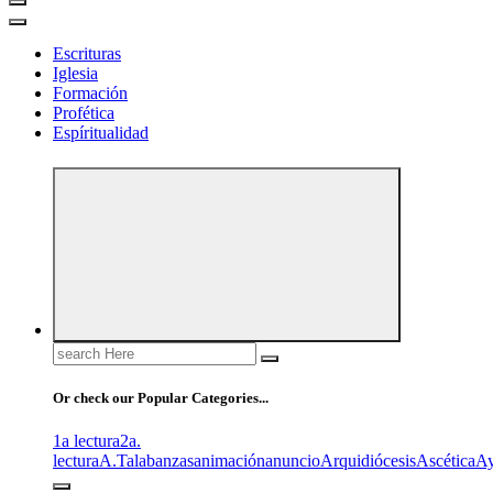
Escrituras
Iglesia
Formación
Profética
Espíritualidad
Search
for:
Or check our Popular Categories...
1a lectura
2a.
lectura
A.T
alabanzas
animación
anuncio
Arquidiócesis
Ascética
A