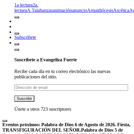
1a lectura
2a.
lectura
A.T
alabanzas
animación
anuncio
Arquidiócesis
Ascética
A
Subscribete
Suscríbete a Evangeliza Fuerte
Recibe cada día en tu correo electrónico las nuevas
publicaciones del sitio.
Dirección
de
email
Suscribir
Únete a otros 723 suscriptores
Eventos próximos:
Palabra de Dios 6 de Agosto de 2026. Fiesta,
TRANSFIGURACIÓN DEL SEÑOR.
Palabra de Dios 5 de