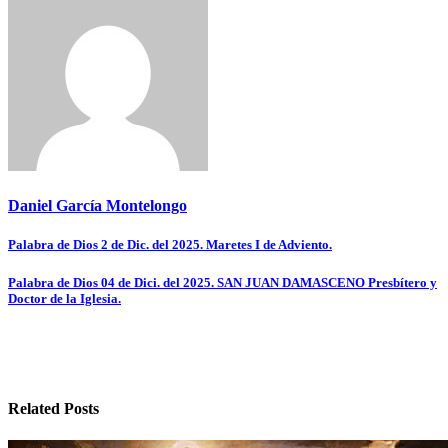
Daniel García Montelongo
Navegación
Palabra de Dios 2 de Dic. del 2025. Maretes I de Adviento.
de
Palabra de Dios 04 de Dici. del 2025. SAN JUAN DAMASCENO Presbítero y
entradas
Doctor de la Iglesia.
Related Posts