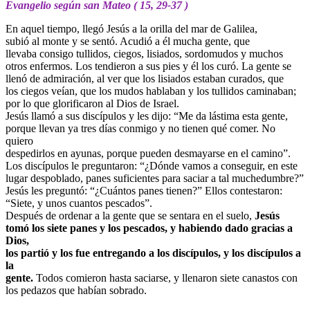
Evangelio según san Mateo ( 15, 29-37 )
En aquel tiempo, llegó Jesús a la orilla del mar de Galilea,
subió al monte y se sentó. Acudió a él mucha gente, que
llevaba consigo tullidos, ciegos, lisiados, sordomudos y muchos
otros enfermos. Los tendieron a sus pies y él los curó. La gente se
llenó de admiración, al ver que los lisiados estaban curados, que
los ciegos veían, que los mudos hablaban y los tullidos caminaban;
por lo que glorificaron al Dios de Israel.
Jesús llamó a sus discípulos y les dijo: “Me da lástima esta gente,
porque llevan ya tres días conmigo y no tienen qué comer. No
quiero
despedirlos en ayunas, porque pueden desmayarse en el camino”.
Los discípulos le preguntaron: “¿Dónde vamos a conseguir, en este
lugar despoblado, panes suficientes para saciar a tal muchedumbre?”
Jesús les preguntó: “¿Cuántos panes tienen?” Ellos contestaron:
“Siete, y unos cuantos pescados”.
Después de ordenar a la gente que se sentara en el suelo,
Jesús
tomó los siete panes y los pescados, y habiendo dado gracias a
Dios,
los partió y los fue entregando a los discípulos, y los discípulos a
la
gente.
Todos comieron hasta saciarse, y llenaron siete canastos con
los pedazos que habían sobrado.