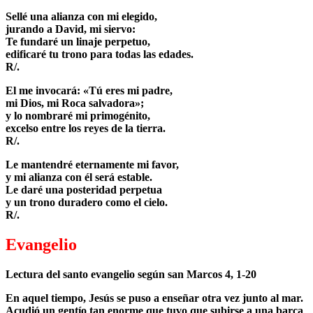
Sellé una alianza con mi elegido,
jurando a David, mi siervo:
Te fundaré un linaje perpetuo,
edificaré tu trono para todas las edades.
R/.
El me invocará: «Tú eres mi padre,
mi Dios, mi Roca salvadora»;
y lo nombraré mi primogénito,
excelso entre los reyes de la tierra.
R/.
Le mantendré eternamente mi favor,
y mi alianza con él será estable.
Le daré una posteridad perpetua
y un trono duradero como el cielo.
R/.
Evangelio
Lectura del santo evangelio según san Marcos 4, 1-20
En aquel tiempo, Jesús se puso a enseñar otra vez junto al mar.
Acudió un gentío tan enorme que tuvo que subirse a una barca