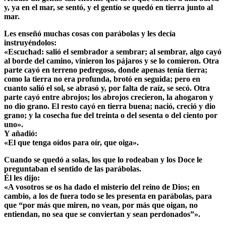
y, ya en el mar, se sentó, y el gentío se quedó en tierra junto al
mar.
Les enseñó muchas cosas con parábolas y les decía
instruyéndolos:
«Escuchad: salió el sembrador a sembrar; al sembrar, algo cayó
al borde del camino, vinieron los pájaros y se lo comieron. Otra
parte cayó en terreno pedregoso, donde apenas tenía tierra;
como la tierra no era profunda, brotó en seguida; pero en
cuanto salió el sol, se abrasó y, por falta de raíz, se secó. Otra
parte cayó entre abrojos; los abrojos crecieron, la ahogaron y
no dio grano. El resto cayó en tierra buena; nació, creció y dio
grano; y la cosecha fue del treinta o del sesenta o del ciento por
uno».
Y añadió:
«El que tenga oídos para oír, que oiga».
Cuando se quedó a solas, los que lo rodeaban y los Doce le
preguntaban el sentido de las parábolas.
Él les dijo:
«A vosotros se os ha dado el misterio del reino de Dios; en
cambio, a los de fuera todo se les presenta en parábolas, para
que “por más que miren, no vean, por más que oigan, no
entiendan, no sea que se conviertan y sean perdonados”».