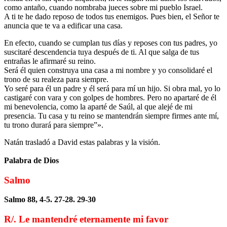
como antaño, cuando nombraba jueces sobre mi pueblo Israel.
A ti te he dado reposo de todos tus enemigos. Pues bien, el Señor te
anuncia que te va a edificar una casa.
En efecto, cuando se cumplan tus días y reposes con tus padres, yo
suscitaré descendencia tuya después de ti. Al que salga de tus
entrañas le afirmaré su reino.
Será él quien construya una casa a mi nombre y yo consolidaré el
trono de su realeza para siempre.
Yo seré para él un padre y él será para mí un hijo. Si obra mal, yo lo
castigaré con vara y con golpes de hombres. Pero no apartaré de él
mi benevolencia, como la aparté de Saúl, al que alejé de mi
presencia. Tu casa y tu reino se mantendrán siempre firmes ante mí,
tu trono durará para siempre”».
Natán trasladó a David estas palabras y la visión.
Palabra de Dios
Salmo
Salmo 88, 4-5. 27-28. 29-30
R/. Le mantendré eternamente mi favor