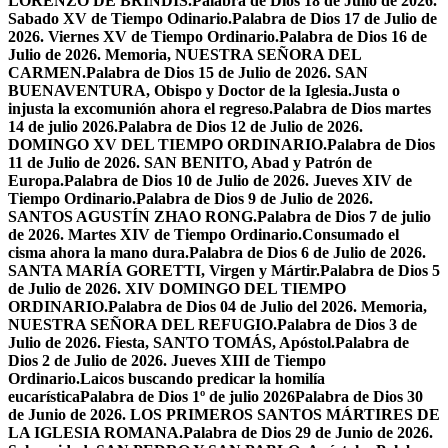
LORENZO DE BRÍNDIS.
Palabra de Dios 18 de Julio de 2026.
Sabado XV de Tiempo Odinario.
Palabra de Dios 17 de Julio de
2026. Viernes XV de Tiempo Ordinario.
Palabra de Dios 16 de
Julio de 2026. Memoria, NUESTRA SEÑORA DEL
CARMEN.
Palabra de Dios 15 de Julio de 2026. SAN
BUENAVENTURA, Obispo y Doctor de la Iglesia.
Justa o
injusta la excomunión ahora el regreso.
Palabra de Dios martes
14 de julio 2026.
Palabra de Dios 12 de Julio de 2026.
DOMINGO XV DEL TIEMPO ORDINARIO.
Palabra de Dios
11 de Julio de 2026. SAN BENITO, Abad y Patrón de
Europa.
Palabra de Dios 10 de Julio de 2026. Jueves XIV de
Tiempo Ordinario.
Palabra de Dios 9 de Julio de 2026.
SANTOS AGUSTÍN ZHAO RONG.
Palabra de Dios 7 de julio
de 2026. Martes XIV de Tiempo Ordinario.
Consumado el
cisma ahora la mano dura.
Palabra de Dios 6 de Julio de 2026.
SANTA MARÍA GORETTI, Virgen y Mártir.
Palabra de Dios 5
de Julio de 2026. XIV DOMINGO DEL TIEMPO
ORDINARIO.
Palabra de Dios 04 de Julio del 2026. Memoria,
NUESTRA SEÑORA DEL REFUGIO.
Palabra de Dios 3 de
Julio de 2026. Fiesta, SANTO TOMÁS, Apóstol.
Palabra de
Dios 2 de Julio de 2026. Jueves XIII de Tiempo
Ordinario.
Laicos buscando predicar la homilía
eucarística
Palabra de Dios 1º de julio 2026
Palabra de Dios 30
de Junio de 2026. LOS PRIMEROS SANTOS MÁRTIRES DE
LA IGLESIA ROMANA.
Palabra de Dios 29 de Junio de 2026.