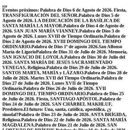
Skip
to
Eventos próximos:
Palabra de Dios 6 de Agosto de 2026. Fiesta,
content
TRANSFIGURACIÓN DEL SEÑOR.
Palabra de Dios 5 de
Agosto de 2026. LA DEDICACIÓN DE LA BASÍLICA DE
SANTA MARÍA LA MAYOR.
Palabra de Dios 4 de Agosto de
2026. SAN JUAN MARÍA VIANNEY.
Palabra de Dios 3 de
Agosto de 2026. Lunes XVIII de Tiempo Ordinario.
Palabra de
Dios 2 de Agosto de 2026. XVIII DOMINGO DEL TIEMPO
ORDINARIO.
Palabra de Dios 1º de agosto 2026.San Alfonso
María de Ligorio
Palabra de Dios 31 de Julio de 2026. Memoria,
SAN IGNACIO DE LOYOLA.
Palabra de Dios 30 de Julio del
2026. SANTA MARÍA DE JESÚS SACRAMENTADO
VENEGAS, Religiosa.
Palabra de Dios 29 de Julio de 2026.
SANTOS MARTA, MARÍA y LÁZARO.
Palabra de Dios 28 de
Julio de 2026. Martes XVII del Tiempo Ordinario.
Palabra de
Dios 27 de Julio de 2026. Lunes XVII de Tiempo
Ordinario.
Palabra de Dios 26 de Julio de 2026. XVII
DOMINGO DEL TIEMPO ORDINARIO.
Palabra de Dios 25
de Julio de 2026. Fiesta, SANTIAGO APÓSTOL.
Palabra de
Dios 24 de Julio de 2026. SAN CHÁRBEL MAKHLUF,
Presbítero.
El futuro: Una, santa, católica, apostólica, ¿y
sinodal?
Palabra de Dios 23 de Julio de 2026. ANTA BRÍGIDA,
Religiosa.
Palabra de Dios 22 de Julio de 2026. SANTA MARÍA
MAGDALENA.
Palabra de Dios 21 de Julio de 2026. SAN