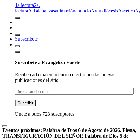
1a lectura
2a.
lectura
A.T
alabanzas
animación
anuncio
Arquidiócesis
Ascética
A
Subscribete
Suscríbete a Evangeliza Fuerte
Recibe cada día en tu correo electrónico las nuevas
publicaciones del sitio.
Dirección
de
email
Suscribir
Únete a otros 723 suscriptores
Eventos próximos:
Palabra de Dios 6 de Agosto de 2026. Fiesta,
TRANSFIGURACIÓN DEL SEÑOR.
Palabra de Dios 5 de