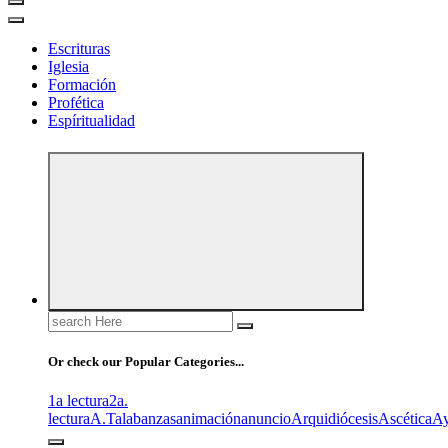
Escrituras
Iglesia
Formación
Profética
Espíritualidad
Search
for:
Or check our Popular Categories...
1a lectura
2a.
lectura
A.T
alabanzas
animación
anuncio
Arquidiócesis
Ascética
A