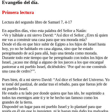
Evangelio del día.
Primera lectura
Lectura del segundo libro de Samuel 7, 4-17
En aquellos días, vino esta palabra del Señor a Natán:
«Ve y háblale a mi siervo David: “Así dice el Señor: ¿Eres tú quien
me vas a construir una casa para que sea morada mía?
Desde el día en que hice subir de Egipto a los hijos de Israel hasta
hoy, yo no he habitado en casa alguna, sino que he estado
peregrinando de acá para allá, bajo una tienda como morada.
Durante todo este tiempo que he peregrinado con todos los hijos de
Israel, ¿acaso me dirigí a alguno de los jueces a los que encargué
pastorear a mi pueblo Israel, diciéndoles: ‘Por qué no me construís
una casa de cedro?’”.
Pues bien, di a mi siervo David: “Así dice el Señor del Universo. Yo
te tomé del pastizal, de andar tras el rebaño, para que fueras jefe de
mi pueblo Israel.
He estado a tu lado por donde quiera que has ido, he suprimido a
todos tus enemigos ante ti y te he hecho tan famoso como los
grandes de la tierra.
Dispondré un lugar para mi pueblo Israel y lo plantaré para que
resida en él sin que lo inquieten, ni le hagan más daño los malvados,