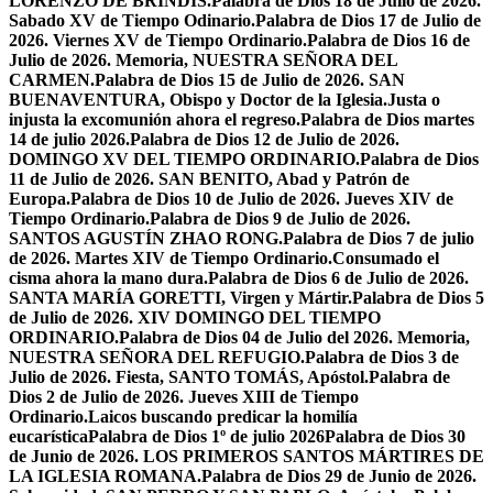
LORENZO DE BRÍNDIS.
Palabra de Dios 18 de Julio de 2026.
Sabado XV de Tiempo Odinario.
Palabra de Dios 17 de Julio de
2026. Viernes XV de Tiempo Ordinario.
Palabra de Dios 16 de
Julio de 2026. Memoria, NUESTRA SEÑORA DEL
CARMEN.
Palabra de Dios 15 de Julio de 2026. SAN
BUENAVENTURA, Obispo y Doctor de la Iglesia.
Justa o
injusta la excomunión ahora el regreso.
Palabra de Dios martes
14 de julio 2026.
Palabra de Dios 12 de Julio de 2026.
DOMINGO XV DEL TIEMPO ORDINARIO.
Palabra de Dios
11 de Julio de 2026. SAN BENITO, Abad y Patrón de
Europa.
Palabra de Dios 10 de Julio de 2026. Jueves XIV de
Tiempo Ordinario.
Palabra de Dios 9 de Julio de 2026.
SANTOS AGUSTÍN ZHAO RONG.
Palabra de Dios 7 de julio
de 2026. Martes XIV de Tiempo Ordinario.
Consumado el
cisma ahora la mano dura.
Palabra de Dios 6 de Julio de 2026.
SANTA MARÍA GORETTI, Virgen y Mártir.
Palabra de Dios 5
de Julio de 2026. XIV DOMINGO DEL TIEMPO
ORDINARIO.
Palabra de Dios 04 de Julio del 2026. Memoria,
NUESTRA SEÑORA DEL REFUGIO.
Palabra de Dios 3 de
Julio de 2026. Fiesta, SANTO TOMÁS, Apóstol.
Palabra de
Dios 2 de Julio de 2026. Jueves XIII de Tiempo
Ordinario.
Laicos buscando predicar la homilía
eucarística
Palabra de Dios 1º de julio 2026
Palabra de Dios 30
de Junio de 2026. LOS PRIMEROS SANTOS MÁRTIRES DE
LA IGLESIA ROMANA.
Palabra de Dios 29 de Junio de 2026.