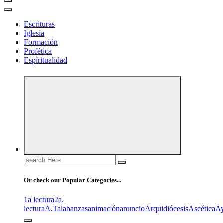
Escrituras
Iglesia
Formación
Profética
Espíritualidad
Search
for:
Or check our Popular Categories...
1a lectura
2a.
lectura
A.T
alabanzas
animación
anuncio
Arquidiócesis
Ascética
A