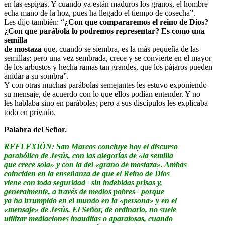
en las espigas. Y cuando ya están maduros los granos, el hombre
echa mano de la hoz, pues ha llegado el tiempo de cosecha”.
Les dijo también: “
¿Con que compararemos el reino de Dios?
¿Con que parábola lo podremos representar? Es como una
semilla
de mostaza
que, cuando se siembra, es la más pequeña de las
semillas; pero una vez sembrada, crece y se convierte en el mayor
de los arbustos y hecha ramas tan grandes, que los pájaros pueden
anidar a su sombra”.
Y con otras muchas parábolas semejantes les estuvo exponiendo
su mensaje, de acuerdo con lo que ellos podían entender. Y no
les hablaba sino en parábolas; pero a sus discípulos les explicaba
todo en privado.
Palabra del Señor.
REFLEXIÓN: San Marcos concluye hoy el discurso
parabólico de Jesús, con las alegorías de «la semilla
que crece sola» y con la del «grano de mostaza». Ambas
coinciden en la enseñanza de que el Reino de Dios
viene con toda seguridad –sin indebidas prisas y,
generalmente, a través de medios pobres– porque
ya ha irrumpido en el mundo en la «persona» y en el
«mensaje» de Jesús. El Señor, de ordinario, no suele
utilizar mediaciones inauditas o aparatosas, cuando