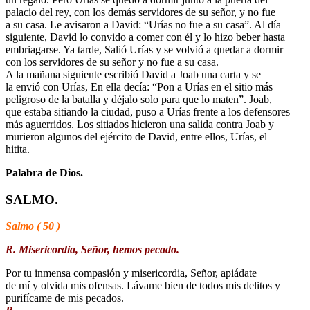
palacio del rey, con los demás servidores de su señor, y no fue
a su casa. Le avisaron a David: “Urías no fue a su casa”. Al día
siguiente, David lo convido a comer con él y lo hizo beber hasta
embriagarse. Ya tarde, Salió Urías y se volvió a quedar a dormir
con los servidores de su señor y no fue a su casa.
A la mañana siguiente escribió David a Joab una carta y se
la envió con Urías, En ella decía: “Pon a Urías en el sitio más
peligroso de la batalla y déjalo solo para que lo maten”. Joab,
que estaba sitiando la ciudad, puso a Urías frente a los defensores
más aguerridos. Los sitiados hicieron una salida contra Joab y
murieron algunos del ejército de David, entre ellos, Urías, el
hitita.
Palabra de Dios.
SALMO.
Salmo ( 50 )
R. Misericordia, Señor, hemos pecado.
Por tu inmensa compasión y misericordia, Señor, apiádate
de mí y olvida mis ofensas. Lávame bien de todos mis delitos y
purifícame de mis pecados.