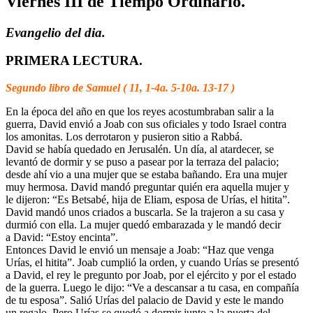
Viernes III de Tiempo Ordinario.
Evangelio del dia.
PRIMERA LECTURA.
Segundo libro de Samuel ( 11, 1-4a. 5-10a. 13-17 )
En la época del año en que los reyes acostumbraban salir a la
guerra, David envió a Joab con sus oficiales y todo Israel contra
los amonitas. Los derrotaron y pusieron sitio a Rabbá.
David se había quedado en Jerusalén. Un día, al atardecer, se
levantó de dormir y se puso a pasear por la terraza del palacio;
desde ahí vio a una mujer que se estaba bañando. Era una mujer
muy hermosa. David mandó preguntar quién era aquella mujer y
le dijeron: “Es Betsabé, hija de Eliam, esposa de Urías, el hitita”.
David mandó unos criados a buscarla. Se la trajeron a su casa y
durmió con ella. La mujer quedó embarazada y le mandó decir
a David: “Estoy encinta”.
Entonces David le envió un mensaje a Joab: “Haz que venga
Urías, el hitita”. Joab cumplió la orden, y cuando Urías se presentó
a David, el rey le pregunto por Joab, por el ejército y por el estado
de la guerra. Luego le dijo: “Ve a descansar a tu casa, en compañía
de tu esposa”. Salió Urías del palacio de David y este le mando
un regalo. Pero Urías se quedó a dormir junto a la puerta del