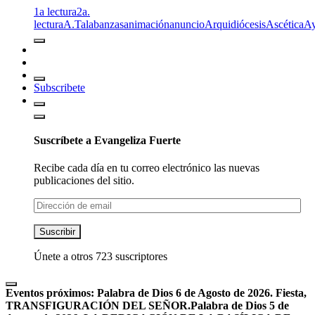
1a lectura
2a.
lectura
A.T
alabanzas
animación
anuncio
Arquidiócesis
Ascética
A
Subscribete
Suscríbete a Evangeliza Fuerte
Recibe cada día en tu correo electrónico las nuevas
publicaciones del sitio.
Dirección
de
email
Suscribir
Únete a otros 723 suscriptores
Eventos próximos:
Palabra de Dios 6 de Agosto de 2026. Fiesta,
TRANSFIGURACIÓN DEL SEÑOR.
Palabra de Dios 5 de