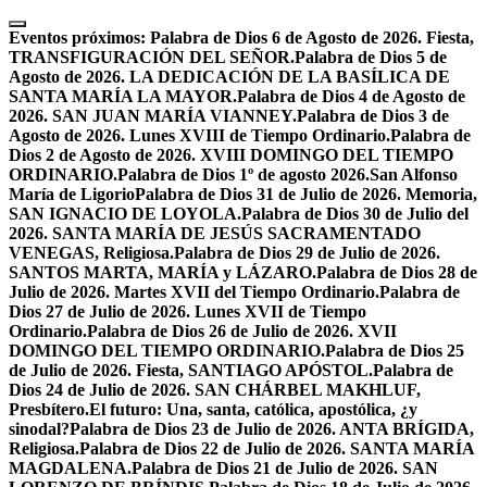
Skip
to
Eventos próximos:
Palabra de Dios 6 de Agosto de 2026. Fiesta,
content
TRANSFIGURACIÓN DEL SEÑOR.
Palabra de Dios 5 de
Agosto de 2026. LA DEDICACIÓN DE LA BASÍLICA DE
SANTA MARÍA LA MAYOR.
Palabra de Dios 4 de Agosto de
2026. SAN JUAN MARÍA VIANNEY.
Palabra de Dios 3 de
Agosto de 2026. Lunes XVIII de Tiempo Ordinario.
Palabra de
Dios 2 de Agosto de 2026. XVIII DOMINGO DEL TIEMPO
ORDINARIO.
Palabra de Dios 1º de agosto 2026.San Alfonso
María de Ligorio
Palabra de Dios 31 de Julio de 2026. Memoria,
SAN IGNACIO DE LOYOLA.
Palabra de Dios 30 de Julio del
2026. SANTA MARÍA DE JESÚS SACRAMENTADO
VENEGAS, Religiosa.
Palabra de Dios 29 de Julio de 2026.
SANTOS MARTA, MARÍA y LÁZARO.
Palabra de Dios 28 de
Julio de 2026. Martes XVII del Tiempo Ordinario.
Palabra de
Dios 27 de Julio de 2026. Lunes XVII de Tiempo
Ordinario.
Palabra de Dios 26 de Julio de 2026. XVII
DOMINGO DEL TIEMPO ORDINARIO.
Palabra de Dios 25
de Julio de 2026. Fiesta, SANTIAGO APÓSTOL.
Palabra de
Dios 24 de Julio de 2026. SAN CHÁRBEL MAKHLUF,
Presbítero.
El futuro: Una, santa, católica, apostólica, ¿y
sinodal?
Palabra de Dios 23 de Julio de 2026. ANTA BRÍGIDA,
Religiosa.
Palabra de Dios 22 de Julio de 2026. SANTA MARÍA
MAGDALENA.
Palabra de Dios 21 de Julio de 2026. SAN