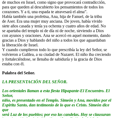
de muchos en Israel, como signo que provocará contradicción,
para que queden al descubierto los pensamientos de todos los
corazones. Y a ti, una espada te atravesará el alma”.
Había también una profetisa, Ana, hija de Fanuel, de la tribu
de Aser. Era una mujer muy anciana. De joven, había vivido
siete años casada y tenía ya ochenta y cuatro años de edad. No
se apartaba del templo ni de día ni de noche, sirviendo a Dios
con ayunos y oraciones. Ana se acercó en aquel momento, dando
gracias a Dios y hablando del niño a todos los que aguardaban
la liberación de Israel.
Y cuando cumplieron todo lo que prescribía la ley del Señor, se
volvieron a Galilea, a su ciudad de Nazaret. El niño iba creciendo
y fortaleciéndose, se llenaba de sabiduría y la gracia de Dios
estaba con él.
Palabra del Señor.
LA PRESENTACIÓN DEL SEÑOR.
Los orientales llaman a esta fiesta Hipapante-El Encuentro. El
Señor,
niño, es presentado en el Templo. Simeón y Ana, movidos por el
Espíritu Santo, dan testimonio de lo que es Cristo. Simeón dice
que
será Luz de los pueblos; por eso las candelas. Hoy se clausuran