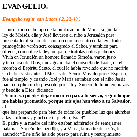
EVANGELIO.
Evangelio según san Lucas ( 2, 22-40 )
Transcurrido el tiempo de la purificación de María, según la
ley de Moisés, ella y José llevaron al niño a Jerusalén para
presentarlo al Señor, de acuerdo con lo escrito en la ley: Todo
primogénito varón será consagrado al Señor, y también para
ofrecer, como dice la ley, un par de tórtolas o dos pichones.
Vivía en Jerusalén un hombre llamado Simeón, varón justo
y temeroso de Dios, que aguardaba el consuelo de Israel; en él
moraba el Espíritu Santo, el cual le había revelado que no moriría
sin haber visto antes al Mesías del Señor. Movido por el Espíritu,
fue al templo, y cuando José y María entraban con el niño Jesús
para cumplir con lo prescrito por la ley, Simeón lo tomó en brazos
y bendijo a Dios, diciendo:
“
Señor, ya puedes dejar morir en paz a tu siervo, según lo que
me habías prometido, porque mis ojos han visto a tu Salvador
,
al
que has preparado para bien de todos los pueblos; luz que alumbra
a las naciones y gloria de tu pueblo, Israel”.
El padre y la madre del niño estaban admirados de semejantes
palabras. Simeón los bendijo, y a María, la madre de Jesús, le
anunció: “Este niño ha sido puesto para ruina y resurgimiento