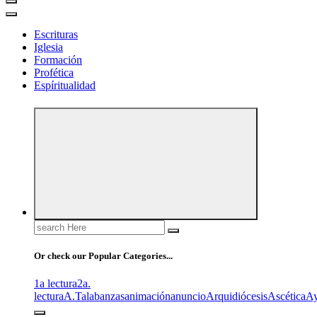
Escrituras
Iglesia
Formación
Profética
Espíritualidad
Search
for:
Or check our Popular Categories...
1a lectura
2a.
lectura
A.T
alabanzas
animación
anuncio
Arquidiócesis
Ascética
A