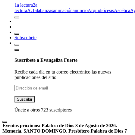
1a lectura
2a.
lectura
A.T
alabanzas
animación
anuncio
Arquidiócesis
Ascética
A
Subscribete
Suscríbete a Evangeliza Fuerte
Recibe cada día en tu correo electrónico las nuevas
publicaciones del sitio.
Dirección
de
email
Suscribir
Únete a otros 723 suscriptores
Eventos próximos:
Palabra de Dios 8 de Agosto de 2026.
Memoria, SANTO DOMINGO, Presbítero.
Palabra de Dios 7