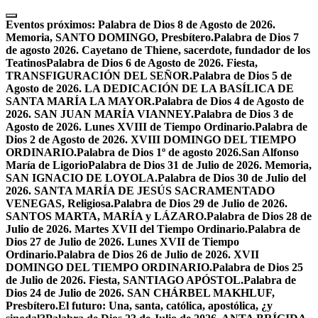
Skip
to
Eventos próximos:
Palabra de Dios 8 de Agosto de 2026.
content
Memoria, SANTO DOMINGO, Presbítero.
Palabra de Dios 7
de agosto 2026. Cayetano de Thiene, sacerdote, fundador de los
Teatinos
Palabra de Dios 6 de Agosto de 2026. Fiesta,
TRANSFIGURACIÓN DEL SEÑOR.
Palabra de Dios 5 de
Agosto de 2026. LA DEDICACIÓN DE LA BASÍLICA DE
SANTA MARÍA LA MAYOR.
Palabra de Dios 4 de Agosto de
2026. SAN JUAN MARÍA VIANNEY.
Palabra de Dios 3 de
Agosto de 2026. Lunes XVIII de Tiempo Ordinario.
Palabra de
Dios 2 de Agosto de 2026. XVIII DOMINGO DEL TIEMPO
ORDINARIO.
Palabra de Dios 1º de agosto 2026.San Alfonso
María de Ligorio
Palabra de Dios 31 de Julio de 2026. Memoria,
SAN IGNACIO DE LOYOLA.
Palabra de Dios 30 de Julio del
2026. SANTA MARÍA DE JESÚS SACRAMENTADO
VENEGAS, Religiosa.
Palabra de Dios 29 de Julio de 2026.
SANTOS MARTA, MARÍA y LÁZARO.
Palabra de Dios 28 de
Julio de 2026. Martes XVII del Tiempo Ordinario.
Palabra de
Dios 27 de Julio de 2026. Lunes XVII de Tiempo
Ordinario.
Palabra de Dios 26 de Julio de 2026. XVII
DOMINGO DEL TIEMPO ORDINARIO.
Palabra de Dios 25
de Julio de 2026. Fiesta, SANTIAGO APÓSTOL.
Palabra de
Dios 24 de Julio de 2026. SAN CHÁRBEL MAKHLUF,
Presbítero.
El futuro: Una, santa, católica, apostólica, ¿y