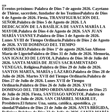
Skip
to
Eventos próximos:
Palabra de Dios 7 de agosto 2026. Cayetano
content
de Thiene, sacerdote, fundador de los Teatinos
Palabra de Dios
6 de Agosto de 2026. Fiesta, TRANSFIGURACIÓN DEL
SEÑOR.
Palabra de Dios 5 de Agosto de 2026. LA
DEDICACIÓN DE LA BASÍLICA DE SANTA MARÍA LA
MAYOR.
Palabra de Dios 4 de Agosto de 2026. SAN JUAN
MARÍA VIANNEY.
Palabra de Dios 3 de Agosto de 2026.
Lunes XVIII de Tiempo Ordinario.
Palabra de Dios 2 de Agosto
de 2026. XVIII DOMINGO DEL TIEMPO
ORDINARIO.
Palabra de Dios 1º de agosto 2026.San Alfonso
María de Ligorio
Palabra de Dios 31 de Julio de 2026. Memoria,
SAN IGNACIO DE LOYOLA.
Palabra de Dios 30 de Julio del
2026. SANTA MARÍA DE JESÚS SACRAMENTADO
VENEGAS, Religiosa.
Palabra de Dios 29 de Julio de 2026.
SANTOS MARTA, MARÍA y LÁZARO.
Palabra de Dios 28 de
Julio de 2026. Martes XVII del Tiempo Ordinario.
Palabra de
Dios 27 de Julio de 2026. Lunes XVII de Tiempo
Ordinario.
Palabra de Dios 26 de Julio de 2026. XVII
DOMINGO DEL TIEMPO ORDINARIO.
Palabra de Dios 25
de Julio de 2026. Fiesta, SANTIAGO APÓSTOL.
Palabra de
Dios 24 de Julio de 2026. SAN CHÁRBEL MAKHLUF,
Presbítero.
El futuro: Una, santa, católica, apostólica, ¿y
sinodal?
Palabra de Dios 23 de Julio de 2026. ANTA BRÍGIDA,