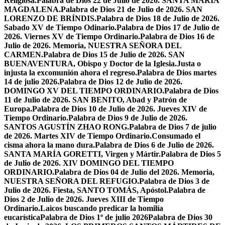
Religiosa.
Palabra de Dios 22 de Julio de 2026. SANTA MARÍA
MAGDALENA.
Palabra de Dios 21 de Julio de 2026. SAN
LORENZO DE BRÍNDIS.
Palabra de Dios 18 de Julio de 2026.
Sabado XV de Tiempo Odinario.
Palabra de Dios 17 de Julio de
2026. Viernes XV de Tiempo Ordinario.
Palabra de Dios 16 de
Julio de 2026. Memoria, NUESTRA SEÑORA DEL
CARMEN.
Palabra de Dios 15 de Julio de 2026. SAN
BUENAVENTURA, Obispo y Doctor de la Iglesia.
Justa o
injusta la excomunión ahora el regreso.
Palabra de Dios martes
14 de julio 2026.
Palabra de Dios 12 de Julio de 2026.
DOMINGO XV DEL TIEMPO ORDINARIO.
Palabra de Dios
11 de Julio de 2026. SAN BENITO, Abad y Patrón de
Europa.
Palabra de Dios 10 de Julio de 2026. Jueves XIV de
Tiempo Ordinario.
Palabra de Dios 9 de Julio de 2026.
SANTOS AGUSTÍN ZHAO RONG.
Palabra de Dios 7 de julio
de 2026. Martes XIV de Tiempo Ordinario.
Consumado el
cisma ahora la mano dura.
Palabra de Dios 6 de Julio de 2026.
SANTA MARÍA GORETTI, Virgen y Mártir.
Palabra de Dios 5
de Julio de 2026. XIV DOMINGO DEL TIEMPO
ORDINARIO.
Palabra de Dios 04 de Julio del 2026. Memoria,
NUESTRA SEÑORA DEL REFUGIO.
Palabra de Dios 3 de
Julio de 2026. Fiesta, SANTO TOMÁS, Apóstol.
Palabra de
Dios 2 de Julio de 2026. Jueves XIII de Tiempo
Ordinario.
Laicos buscando predicar la homilía
eucarística
Palabra de Dios 1º de julio 2026
Palabra de Dios 30