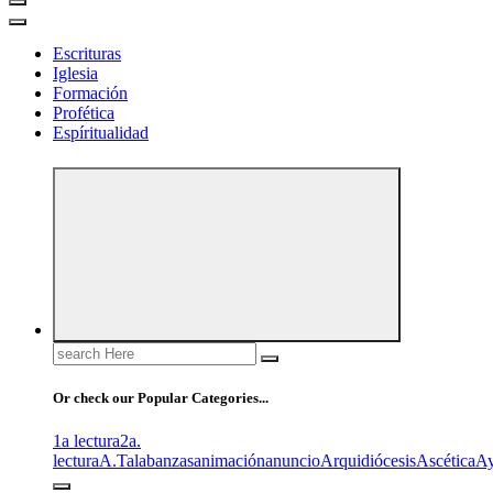
Escrituras
Iglesia
Formación
Profética
Espíritualidad
Search
for:
Or check our Popular Categories...
1a lectura
2a.
lectura
A.T
alabanzas
animación
anuncio
Arquidiócesis
Ascética
A