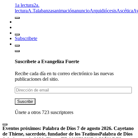
1a lectura
2a.
lectura
A.T
alabanzas
animación
anuncio
Arquidiócesis
Ascética
A
Subscribete
Suscríbete a Evangeliza Fuerte
Recibe cada día en tu correo electrónico las nuevas
publicaciones del sitio.
Dirección
de
email
Suscribir
Únete a otros 723 suscriptores
Eventos próximos:
Palabra de Dios 7 de agosto 2026. Cayetano
de Thiene, sacerdote, fundador de los Teatinos
Palabra de Dios