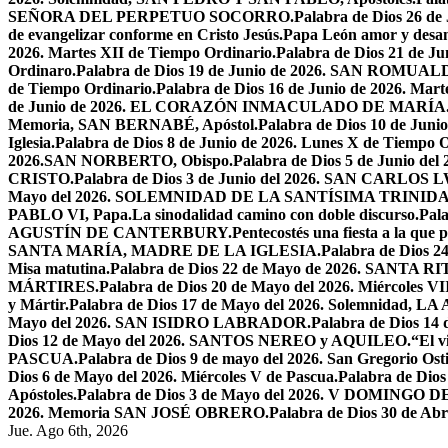
SEÑORA DEL PERPETUO SOCORRO.
Palabra de Dios 26 de
de evangelizar conforme en Cristo Jesús.
Papa León amor y desa
2026. Martes XII de Tiempo Ordinario.
Palabra de Dios 21 de
Ordinaro.
Palabra de Dios 19 de Junio de 2026. SAN ROMUAL
de Tiempo Ordinario.
Palabra de Dios 16 de Junio de 2026. Mar
de Junio de 2026. EL CORAZÓN INMACULADO DE MARÍA
Memoria, SAN BERNABÉ, Apóstol.
Palabra de Dios 10 de Juni
Iglesia.
Palabra de Dios 8 de Junio de 2026. Lunes X de Tiempo O
2026.SAN NORBERTO, Obispo.
Palabra de Dios 5 de Junio de
CRISTO.
Palabra de Dios 3 de Junio del 2026. SAN CARLOS
Mayo del 2026. SOLEMNIDAD DE LA SANTÍSIMA TRINID
PABLO VI, Papa.
La sinodalidad camino con doble discurso.
Pal
AGUSTÍN DE CANTERBURY.
Pentecostés una fiesta a la que 
SANTA MARÍA, MADRE DE LA IGLESIA.
Palabra de Dios
Misa matutina.
Palabra de Dios 22 de Mayo de 2026. SANTA RI
MÁRTIRES.
Palabra de Dios 20 de Mayo del 2026. Miércoles VI
y Mártir.
Palabra de Dios 17 de Mayo del 2026. Solemnidad,
Mayo del 2026. SAN ISIDRO LABRADOR.
Palabra de Dios 14
Dios 12 de Mayo del 2026. SANTOS NEREO y AQUILEO.
“El v
PASCUA.
Palabra de Dios 9 de mayo del 2026. San Gregorio Osti
Dios 6 de Mayo del 2026. Miércoles V de Pascua.
Palabra de Dios
Apóstoles.
Palabra de Dios 3 de Mayo del 2026. V DOMINGO 
2026. Memoria SAN JOSÉ OBRERO.
Palabra de Dios 30 de Abr
Jue. Ago 6th, 2026