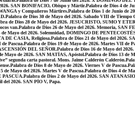
rdiario.
Palabra de Dios 7 de Junio del 2026. X DOMINGO D
l 2026. SAN BONIFACIO, Obispo y Mártir.
Palabra de Dios 4 de
 LWANGA y Compañeros Mártires.
Palabra de Dios 1 de Junio de 
AD.
Palabra de Dios 30 de Mayo del 2026. Sabado VIII de Tiempo 
abra de Dios 28 de Mayo del 2026. JESUCRISTO, SUMO Y 
pocos van.
Palabra de Dios 26 de Mayo del 2026. Memoria, SAN 
 24 de Mayo del 2026. Solemnidad, DOMINGO DE PENTECOSTÉS
TA DE CASIA, Religiosa.
Palabra de Dios 21 de Mayo del 
I de Pascua.
Palabra de Dios 19 de Mayo de 2026. Martes VII de P
 LA ASCENSIÓN DEL SEÑOR.
Palabra de Dios 16 de Mayo del 2
 de Mayo de 2026. SAN MATÍAS, Apóstol.
Palabra de Dios 13 d
ive” segunda carta pastoral. Mons. Jaime Calderón Calderón.
Pal
ense.
Palabra de Dios 8 de Mayo de 2026. Viernes V de Pascua.
Pal
 5 de Mayo del 2026. Martes V de Pascua.
Palabra de Dios 4 de
DE PASCUA.
Palabra de Dios 2 de Mayo del 2026. SAN ATANASIO, O
il del 2026. SAN PÍO V, Papa.