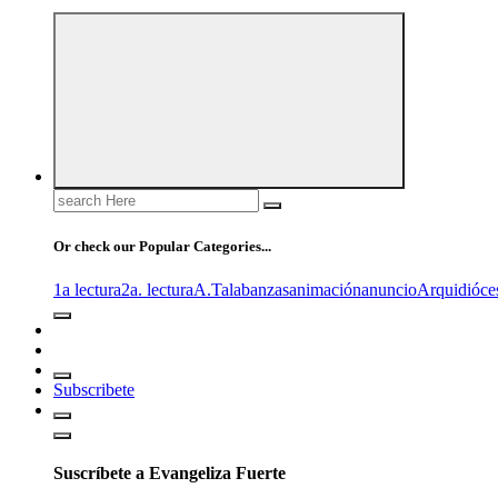
Search
for:
Or check our Popular Categories...
1a lectura
2a. lectura
A.T
alabanzas
animación
anuncio
Arquidióce
Subscribete
Suscríbete a Evangeliza Fuerte