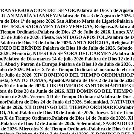
iesta, TRANSFIGURACIÓN DEL SEÑOR.
Palabra de Dios 5 de Ag
 SAN JUAN MARÍA VIANNEY.
Palabra de Dios 3 de Agosto de 2026
a de Dios 1º de agosto 2026.San Alfonso María de Ligorio
Palabra
MARÍA DE JESÚS SACRAMENTADO VENEGAS, Religiosa.
Palabra 
l Tiempo Ordinario.
Palabra de Dios 27 de Julio de 2026. Lunes XV
s 25 de Julio de 2026. Fiesta, SANTIAGO APÓSTOL.
Palabra de 
Palabra de Dios 23 de Julio de 2026. ANTA BRÍGIDA, Religiosa.
P
LORENZO DE BRÍNDIS.
Palabra de Dios 18 de Julio de 2026. Sabad
io de 2026. Memoria, NUESTRA SEÑORA DEL CARMEN.
Palabra 
o.
Palabra de Dios martes 14 de julio 2026.
Palabra de Dios 12 d
O, Abad y Patrón de Europa.
Palabra de Dios 10 de Julio de 2026
julio de 2026. Martes XIV de Tiempo Ordinario.
Consumado el cism
 5 de Julio de 2026. XIV DOMINGO DEL TIEMPO ORDINARIO.
P
. Fiesta, SANTO TOMÁS, Apóstol.
Palabra de Dios 2 de Julio de 202
Dios 30 de Junio de 2026. LOS PRIMEROS SANTOS MÁRTIRE
abra de Dios 28 de Junio de 2026. XIII DOMINGO DEL TIEM
 Junio de 2026. Viernes XII de Tiempo Ordinario.
Palabra de Dios 
mor
Palabra de Dios 24 de Junio del 2026. Solemnidad, NAT
 Junio de 2026. XII DOMINGO DEL TIEMPO ORDINARIO.
Palabr
DO, Abad.
Palabra de Dios 18 de Junio de 2026. Jueves XI de Tiem
tes X de Tiempo Ordinaro.
Palabra de Dios 14 de Junio de 20
.
Palabra de Dios 12 de Junio de 2026. Solemnidad, SAGRAD
o de 2026. Miercoles X de Tiempo Ordinario.
Palabra de Dios 9 de