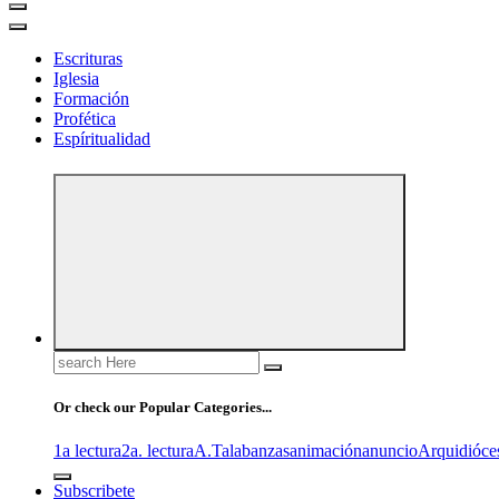
Escrituras
Iglesia
Formación
Profética
Espíritualidad
Search
for:
Or check our Popular Categories...
1a lectura
2a. lectura
A.T
alabanzas
animación
anuncio
Arquidióce
Subscribete