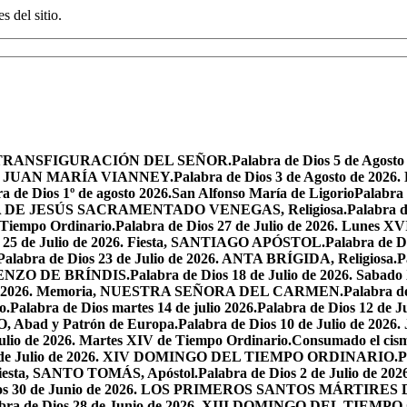
s del sitio.
iesta, TRANSFIGURACIÓN DEL SEÑOR.
Palabra de Dios 5 de Ag
 SAN JUAN MARÍA VIANNEY.
Palabra de Dios 3 de Agosto de 2026
a de Dios 1º de agosto 2026.San Alfonso María de Ligorio
Palabra
MARÍA DE JESÚS SACRAMENTADO VENEGAS, Religiosa.
Palabra 
l Tiempo Ordinario.
Palabra de Dios 27 de Julio de 2026. Lunes XV
s 25 de Julio de 2026. Fiesta, SANTIAGO APÓSTOL.
Palabra de 
Palabra de Dios 23 de Julio de 2026. ANTA BRÍGIDA, Religiosa.
P
LORENZO DE BRÍNDIS.
Palabra de Dios 18 de Julio de 2026. Sabad
io de 2026. Memoria, NUESTRA SEÑORA DEL CARMEN.
Palabra 
o.
Palabra de Dios martes 14 de julio 2026.
Palabra de Dios 12 d
O, Abad y Patrón de Europa.
Palabra de Dios 10 de Julio de 2026
julio de 2026. Martes XIV de Tiempo Ordinario.
Consumado el cism
 5 de Julio de 2026. XIV DOMINGO DEL TIEMPO ORDINARIO.
P
. Fiesta, SANTO TOMÁS, Apóstol.
Palabra de Dios 2 de Julio de 202
Dios 30 de Junio de 2026. LOS PRIMEROS SANTOS MÁRTIRE
abra de Dios 28 de Junio de 2026. XIII DOMINGO DEL TIEM