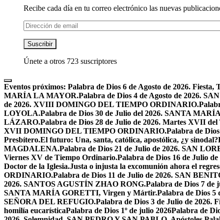
Recibe cada día en tu correo electrónico las nuevas publicacione
Dirección
de
email
Suscribir
Únete a otros 723 suscriptores
Eventos próximos:
Palabra de Dios 6 de Agosto de 2026. F
MARÍA LA MAYOR.
Palabra de Dios 4 de Agosto de 2026.
de 2026. XVIII DOMINGO DEL TIEMPO ORDINARIO.
Palabr
LOYOLA.
Palabra de Dios 30 de Julio del 2026. SANTA 
LÁZARO.
Palabra de Dios 28 de Julio de 2026. Martes XVII de
XVII DOMINGO DEL TIEMPO ORDINARIO.
Palabra de Dio
Presbítero.
El futuro: Una, santa, católica, apostólica, ¿y sinodal?
MAGDALENA.
Palabra de Dios 21 de Julio de 2026. SAN 
Viernes XV de Tiempo Ordinario.
Palabra de Dios 16 de Jul
Doctor de la Iglesia.
Justa o injusta la excomunión ahora el regres
ORDINARIO.
Palabra de Dios 11 de Julio de 2026. SAN BENIT
2026. SANTOS AGUSTÍN ZHAO RONG.
Palabra de Dios 7 de 
SANTA MARÍA GORETTI, Virgen y Mártir.
Palabra de Dios
SEÑORA DEL REFUGIO.
Palabra de Dios 3 de Julio de 2026
homilía eucarística
Palabra de Dios 1º de julio 2026
Palabra de 
2026. Solemnidad, SAN PEDRO Y SAN PABLO, Apóstoles.
Pal