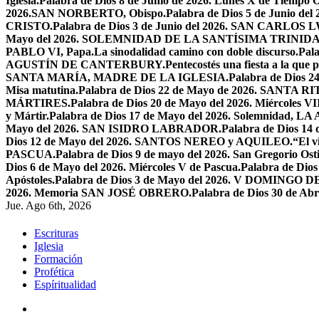
Iglesia.
Palabra de Dios 8 de Junio de 2026. Lunes X de Tiempo O
2026.SAN NORBERTO, Obispo.
Palabra de Dios 5 de Junio de
CRISTO.
Palabra de Dios 3 de Junio del 2026. SAN CARLOS
Mayo del 2026. SOLEMNIDAD DE LA SANTÍSIMA TRINID
PABLO VI, Papa.
La sinodalidad camino con doble discurso.
Pal
AGUSTÍN DE CANTERBURY.
Pentecostés una fiesta a la que 
SANTA MARÍA, MADRE DE LA IGLESIA.
Palabra de Dios
Misa matutina.
Palabra de Dios 22 de Mayo de 2026. SANTA RI
MÁRTIRES.
Palabra de Dios 20 de Mayo del 2026. Miércoles VI
y Mártir.
Palabra de Dios 17 de Mayo del 2026. Solemnidad,
Mayo del 2026. SAN ISIDRO LABRADOR.
Palabra de Dios 14
Dios 12 de Mayo del 2026. SANTOS NEREO y AQUILEO.
“El v
PASCUA.
Palabra de Dios 9 de mayo del 2026. San Gregorio Osti
Dios 6 de Mayo del 2026. Miércoles V de Pascua.
Palabra de Dios
Apóstoles.
Palabra de Dios 3 de Mayo del 2026. V DOMINGO 
2026. Memoria SAN JOSÉ OBRERO.
Palabra de Dios 30 de Abr
Jue. Ago 6th, 2026
Escrituras
Iglesia
Formación
Profética
Espíritualidad