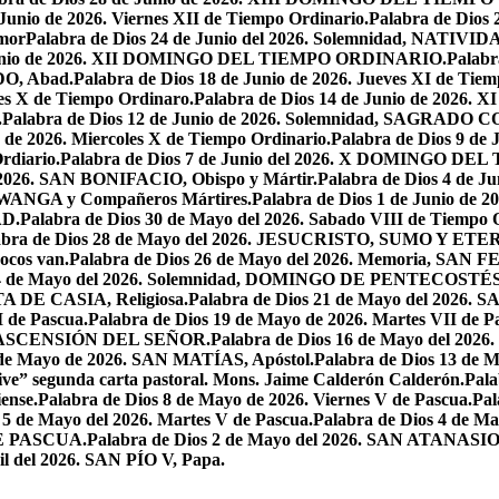
 Junio de 2026. Viernes XII de Tiempo Ordinario.
Palabra de Dios 
mor
Palabra de Dios 24 de Junio del 2026. Solemnidad, NAT
 Junio de 2026. XII DOMINGO DEL TIEMPO ORDINARIO.
Palabr
DO, Abad.
Palabra de Dios 18 de Junio de 2026. Jueves XI de Tiem
tes X de Tiempo Ordinaro.
Palabra de Dios 14 de Junio de 20
.
Palabra de Dios 12 de Junio de 2026. Solemnidad, SAGRAD
o de 2026. Miercoles X de Tiempo Ordinario.
Palabra de Dios 9 de
rdiario.
Palabra de Dios 7 de Junio del 2026. X DOMINGO D
l 2026. SAN BONIFACIO, Obispo y Mártir.
Palabra de Dios 4 de
 LWANGA y Compañeros Mártires.
Palabra de Dios 1 de Junio de 
AD.
Palabra de Dios 30 de Mayo del 2026. Sabado VIII de Tiempo 
abra de Dios 28 de Mayo del 2026. JESUCRISTO, SUMO Y 
pocos van.
Palabra de Dios 26 de Mayo del 2026. Memoria, SAN 
 24 de Mayo del 2026. Solemnidad, DOMINGO DE PENTECOSTÉS
TA DE CASIA, Religiosa.
Palabra de Dios 21 de Mayo del 
I de Pascua.
Palabra de Dios 19 de Mayo de 2026. Martes VII de P
 LA ASCENSIÓN DEL SEÑOR.
Palabra de Dios 16 de Mayo del 2
 de Mayo de 2026. SAN MATÍAS, Apóstol.
Palabra de Dios 13 d
ive” segunda carta pastoral. Mons. Jaime Calderón Calderón.
Pal
ense.
Palabra de Dios 8 de Mayo de 2026. Viernes V de Pascua.
Pal
 5 de Mayo del 2026. Martes V de Pascua.
Palabra de Dios 4 de
DE PASCUA.
Palabra de Dios 2 de Mayo del 2026. SAN ATANASIO, O
il del 2026. SAN PÍO V, Papa.