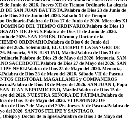
25 de Junio de 2026. Jueves XII de Tiempo Ordinario.
La alegría
IVIDAD DE SAN JUAN BAUTISTA.
Palabra de Dios 23 de Junio de
a de Dios 20 de Junio del 2026. Sabado XI de Tiempo
po Ordinario.
Palabra de Dios 17 de Junio de 2026. Miercoles XI
26. XI DOMINGO DEL TIEMPO ORDINARIO.
Palabra de Dios 13
O CORAZÓN DE JESÚS.
Palabra de Dios 11 de Junio de 2026.
 Junio de 2026. SAN EFRÉN, Diácono y Doctor de la
EL TIEMPO ORDINARIO.
Palabra de Dios 6 de Junio del
 Junio del 2026. Solemnidad, EL CUERPO Y LA SANGRE DE
2026. Memoria, SAN JUSTINO, Mártir.
Palabra de Dios 31 de
Ordinario.
Palabra de Dios 29 de Mayo del 2026. Memoria, SAN
ETERNO SACERDOTE.
Palabra de Dios 27 de Mayo del 2026. SAN
FELIPE NERI.
Palabra de Dios 25 de Mayo del 2026. Memoria,
.
Palabra de Dios 23 de Mayo del 2026. Sábado VII de Pascua
2026. SANTOS CRISTÓBAL MAGALLANES y COMPAÑEROS
ascua.
Palabra de Dios 18 de Mayo del 2026. SAN JUAN I, Papa
026. SAN JUAN NEPOMUCENO, Mártir.
Palabra de Dios 15 de
e Mayo del 2026. NUESTRA SEÑORA DE FÁTIMA.
Palabra de
abra de Dios 10 de Mayo del 2026. VI DOMINGO DE
abra de Dios 7 de Mayo del 2026. Jueves V de Pascua.
Palabra de
 Mayo del 2026. SANTOS FELIPE Y SANTIAGO,
bispo y Doctor de la Iglesia.
Palabra de Dios 1 de Mayo del