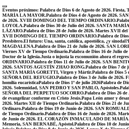
Skip
to
Eventos próximos:
Palabra de Dios 6 de Agosto de 2026. F
content
MARÍA LA MAYOR.
Palabra de Dios 4 de Agosto de 2026.
de 2026. XVIII DOMINGO DEL TIEMPO ORDINARIO.
Palabr
LOYOLA.
Palabra de Dios 30 de Julio del 2026. SANTA 
LÁZARO.
Palabra de Dios 28 de Julio de 2026. Martes XVII de
XVII DOMINGO DEL TIEMPO ORDINARIO.
Palabra de Dio
Presbítero.
El futuro: Una, santa, católica, apostólica, ¿y sinodal?
MAGDALENA.
Palabra de Dios 21 de Julio de 2026. SAN 
Viernes XV de Tiempo Ordinario.
Palabra de Dios 16 de Jul
Doctor de la Iglesia.
Justa o injusta la excomunión ahora el regres
ORDINARIO.
Palabra de Dios 11 de Julio de 2026. SAN BENIT
2026. SANTOS AGUSTÍN ZHAO RONG.
Palabra de Dios 7 de 
SANTA MARÍA GORETTI, Virgen y Mártir.
Palabra de Dios
SEÑORA DEL REFUGIO.
Palabra de Dios 3 de Julio de 2026
homilía eucarística
Palabra de Dios 1º de julio 2026
Palabra de 
2026. Solemnidad, SAN PEDRO Y SAN PABLO, Apóstoles.
Pal
SEÑORA DEL PERPETUO SOCORRO.
Palabra de Dios 26 de
de evangelizar conforme en Cristo Jesús.
Papa León amor y desa
2026. Martes XII de Tiempo Ordinario.
Palabra de Dios 21 de
Ordinaro.
Palabra de Dios 19 de Junio de 2026. SAN ROMUAL
de Tiempo Ordinario.
Palabra de Dios 16 de Junio de 2026. Mar
de Junio de 2026. EL CORAZÓN INMACULADO DE MARÍA
Memoria, SAN BERNABÉ, Apóstol.
Palabra de Dios 10 de Juni