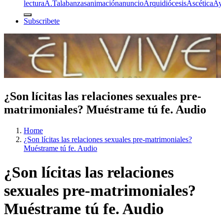
lectura
A.T
alabanzas
animación
anuncio
Arquidiócesis
Ascética
A
Subscribete
¿Son lícitas las relaciones sexuales pre-
matrimoniales? Muéstrame tú fe. Audio
Home
¿Son lícitas las relaciones sexuales pre-matrimoniales?
Muéstrame tú fe. Audio
¿Son lícitas las relaciones
sexuales pre-matrimoniales?
Muéstrame tú fe. Audio