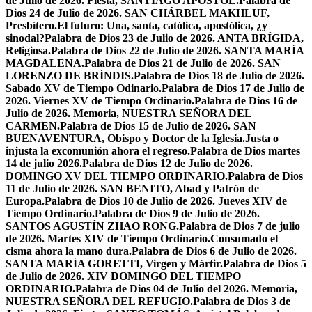
de Julio de 2026. Fiesta, SANTIAGO APÓSTOL.
Palabra de
Dios 24 de Julio de 2026. SAN CHÁRBEL MAKHLUF,
Presbítero.
El futuro: Una, santa, católica, apostólica, ¿y
sinodal?
Palabra de Dios 23 de Julio de 2026. ANTA BRÍGIDA,
Religiosa.
Palabra de Dios 22 de Julio de 2026. SANTA MARÍA
MAGDALENA.
Palabra de Dios 21 de Julio de 2026. SAN
LORENZO DE BRÍNDIS.
Palabra de Dios 18 de Julio de 2026.
Sabado XV de Tiempo Odinario.
Palabra de Dios 17 de Julio de
2026. Viernes XV de Tiempo Ordinario.
Palabra de Dios 16 de
Julio de 2026. Memoria, NUESTRA SEÑORA DEL
CARMEN.
Palabra de Dios 15 de Julio de 2026. SAN
BUENAVENTURA, Obispo y Doctor de la Iglesia.
Justa o
injusta la excomunión ahora el regreso.
Palabra de Dios martes
14 de julio 2026.
Palabra de Dios 12 de Julio de 2026.
DOMINGO XV DEL TIEMPO ORDINARIO.
Palabra de Dios
11 de Julio de 2026. SAN BENITO, Abad y Patrón de
Europa.
Palabra de Dios 10 de Julio de 2026. Jueves XIV de
Tiempo Ordinario.
Palabra de Dios 9 de Julio de 2026.
SANTOS AGUSTÍN ZHAO RONG.
Palabra de Dios 7 de julio
de 2026. Martes XIV de Tiempo Ordinario.
Consumado el
cisma ahora la mano dura.
Palabra de Dios 6 de Julio de 2026.
SANTA MARÍA GORETTI, Virgen y Mártir.
Palabra de Dios 5
de Julio de 2026. XIV DOMINGO DEL TIEMPO
ORDINARIO.
Palabra de Dios 04 de Julio del 2026. Memoria,
NUESTRA SEÑORA DEL REFUGIO.
Palabra de Dios 3 de