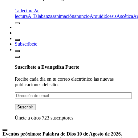
1a lectura
2a.
lectura
A.T
alabanzas
animación
anuncio
Arquidiócesis
Ascética
A
Subscribete
Suscríbete a Evangeliza Fuerte
Recibe cada día en tu correo electrónico las nuevas
publicaciones del sitio.
Dirección
de
email
Suscribir
Únete a otros 723 suscriptores
Eventos próximos:
Palabra de Dios 10 de Agosto de 2026.