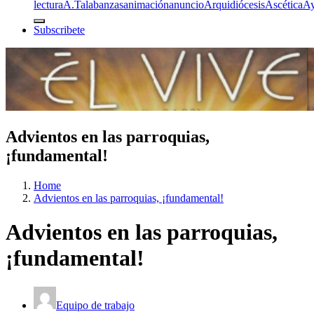
lectura
A.T
alabanzas
animación
anuncio
Arquidiócesis
Ascética
A
Subscribete
Advientos en las parroquias,
¡fundamental!
Home
Advientos en las parroquias, ¡fundamental!
Advientos en las parroquias,
¡fundamental!
Equipo de trabajo