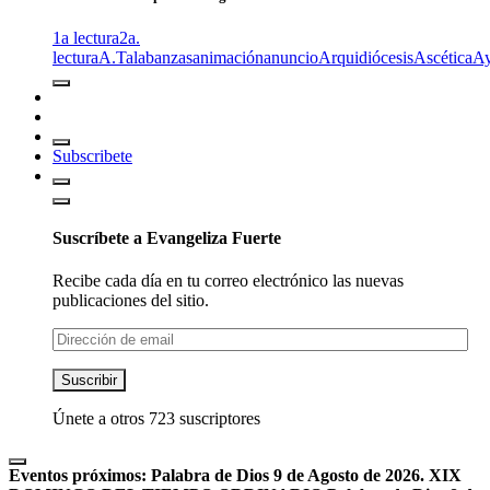
1a lectura
2a.
lectura
A.T
alabanzas
animación
anuncio
Arquidiócesis
Ascética
A
Subscribete
Suscríbete a Evangeliza Fuerte
Recibe cada día en tu correo electrónico las nuevas
publicaciones del sitio.
Dirección
de
email
Suscribir
Únete a otros 723 suscriptores
Eventos próximos:
Palabra de Dios 9 de Agosto de 2026. XIX