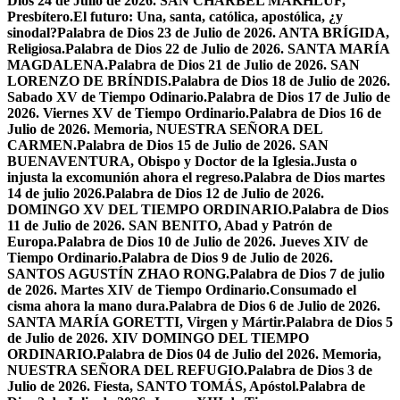
Dios 24 de Julio de 2026. SAN CHÁRBEL MAKHLUF,
Presbítero.
El futuro: Una, santa, católica, apostólica, ¿y
sinodal?
Palabra de Dios 23 de Julio de 2026. ANTA BRÍGIDA,
Religiosa.
Palabra de Dios 22 de Julio de 2026. SANTA MARÍA
MAGDALENA.
Palabra de Dios 21 de Julio de 2026. SAN
LORENZO DE BRÍNDIS.
Palabra de Dios 18 de Julio de 2026.
Sabado XV de Tiempo Odinario.
Palabra de Dios 17 de Julio de
2026. Viernes XV de Tiempo Ordinario.
Palabra de Dios 16 de
Julio de 2026. Memoria, NUESTRA SEÑORA DEL
CARMEN.
Palabra de Dios 15 de Julio de 2026. SAN
BUENAVENTURA, Obispo y Doctor de la Iglesia.
Justa o
injusta la excomunión ahora el regreso.
Palabra de Dios martes
14 de julio 2026.
Palabra de Dios 12 de Julio de 2026.
DOMINGO XV DEL TIEMPO ORDINARIO.
Palabra de Dios
11 de Julio de 2026. SAN BENITO, Abad y Patrón de
Europa.
Palabra de Dios 10 de Julio de 2026. Jueves XIV de
Tiempo Ordinario.
Palabra de Dios 9 de Julio de 2026.
SANTOS AGUSTÍN ZHAO RONG.
Palabra de Dios 7 de julio
de 2026. Martes XIV de Tiempo Ordinario.
Consumado el
cisma ahora la mano dura.
Palabra de Dios 6 de Julio de 2026.
SANTA MARÍA GORETTI, Virgen y Mártir.
Palabra de Dios 5
de Julio de 2026. XIV DOMINGO DEL TIEMPO
ORDINARIO.
Palabra de Dios 04 de Julio del 2026. Memoria,
NUESTRA SEÑORA DEL REFUGIO.
Palabra de Dios 3 de
Julio de 2026. Fiesta, SANTO TOMÁS, Apóstol.
Palabra de