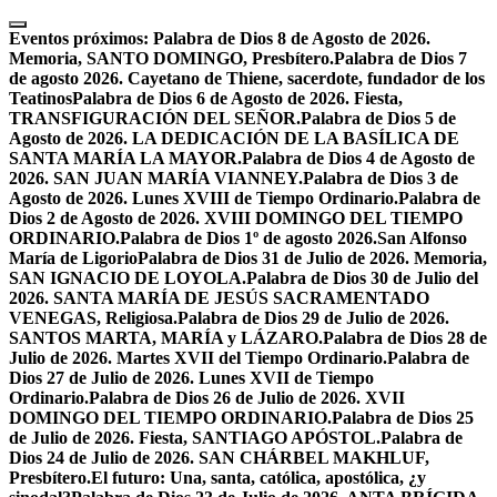
Skip
to
Eventos próximos:
Palabra de Dios 8 de Agosto de 2026.
content
Memoria, SANTO DOMINGO, Presbítero.
Palabra de Dios 7
de agosto 2026. Cayetano de Thiene, sacerdote, fundador de los
Teatinos
Palabra de Dios 6 de Agosto de 2026. Fiesta,
TRANSFIGURACIÓN DEL SEÑOR.
Palabra de Dios 5 de
Agosto de 2026. LA DEDICACIÓN DE LA BASÍLICA DE
SANTA MARÍA LA MAYOR.
Palabra de Dios 4 de Agosto de
2026. SAN JUAN MARÍA VIANNEY.
Palabra de Dios 3 de
Agosto de 2026. Lunes XVIII de Tiempo Ordinario.
Palabra de
Dios 2 de Agosto de 2026. XVIII DOMINGO DEL TIEMPO
ORDINARIO.
Palabra de Dios 1º de agosto 2026.San Alfonso
María de Ligorio
Palabra de Dios 31 de Julio de 2026. Memoria,
SAN IGNACIO DE LOYOLA.
Palabra de Dios 30 de Julio del
2026. SANTA MARÍA DE JESÚS SACRAMENTADO
VENEGAS, Religiosa.
Palabra de Dios 29 de Julio de 2026.
SANTOS MARTA, MARÍA y LÁZARO.
Palabra de Dios 28 de
Julio de 2026. Martes XVII del Tiempo Ordinario.
Palabra de
Dios 27 de Julio de 2026. Lunes XVII de Tiempo
Ordinario.
Palabra de Dios 26 de Julio de 2026. XVII
DOMINGO DEL TIEMPO ORDINARIO.
Palabra de Dios 25
de Julio de 2026. Fiesta, SANTIAGO APÓSTOL.
Palabra de
Dios 24 de Julio de 2026. SAN CHÁRBEL MAKHLUF,
Presbítero.
El futuro: Una, santa, católica, apostólica, ¿y