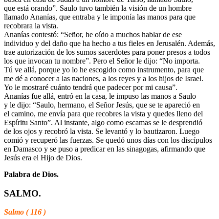
que está orando”. Saulo tuvo también la visión de un hombre
llamado Ananías, que entraba y le imponía las manos para que
recobrara la vista.
Ananías contestó: “Señor, he oído a muchos hablar de ese
individuo y del daño que ha hecho a tus fieles en Jerusalén. Además,
trae autorización de los sumos sacerdotes para poner presos a todos
los que invocan tu nombre”. Pero el Señor le dijo: “No importa.
Tú ve allá, porque yo lo he escogido como instrumento, para que
me dé a conocer a las naciones, a los reyes y a los hijos de Israel.
Yo le mostraré cuánto tendrá que padecer por mi causa”.
Ananías fue allá, entró en la casa, le impuso las manos a Saulo
y le dijo: “Saulo, hermano, el Señor Jesús, que se te apareció en
el camino, me envía para que recobres la vista y quedes lleno del
Espíritu Santo”. Al instante, algo como escamas se le desprendió
de los ojos y recobró la vista. Se levantó y lo bautizaron. Luego
comió y recuperó las fuerzas. Se quedó unos días con los discípulos
en Damasco y se puso a predicar en las sinagogas, afirmando que
Jesús era el Hijo de Dios.
Palabra de Dios.
SALMO.
Salmo ( 116 )