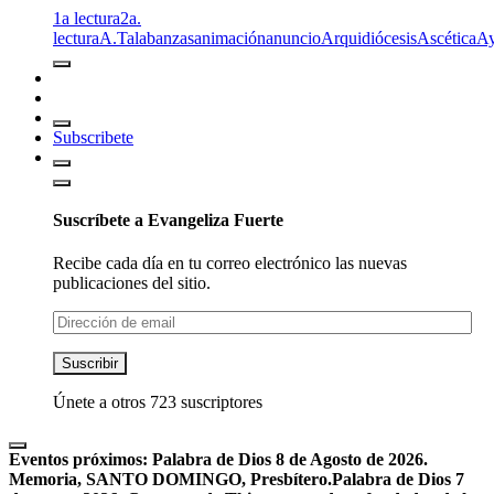
1a lectura
2a.
lectura
A.T
alabanzas
animación
anuncio
Arquidiócesis
Ascética
A
Subscribete
Suscríbete a Evangeliza Fuerte
Recibe cada día en tu correo electrónico las nuevas
publicaciones del sitio.
Dirección
de
email
Suscribir
Únete a otros 723 suscriptores
Eventos próximos:
Palabra de Dios 8 de Agosto de 2026.
Memoria, SANTO DOMINGO, Presbítero.
Palabra de Dios 7