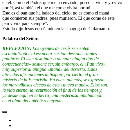
en él. Como el Padre, que me ha enviado, posee la vida y yo vivo
por él, así también el que me come vivirá por mí.
Este es el pan que ha bajado del cielo; no es como el maná
que comieron sus padres, pues murieron. El que come de este
pan vivirá para siempre”.
Esto lo dijo Jesús enseñando en la sinagoga de Cafarnaúm.
Palabra del Señor.
REFLEXIÓN:
Los oyentes de Jesús se sienten
escandalizados al escuchar sus tan desconcertantes
palabras. Él –sin disminuir o atenuar ningún tipo de
consecuencias– sostiene ser, sin embargo, el «Pan vivo»,
muy superior al antiguo «maná» del desierto. Estas
atrevidas afirmaciones anticipan, por cierto, el gran
misterio de la Eucaristía. En ellas, además, se expresan
los maravillosos efectos de este «nuevo maná». Ellos son:
la vida eterna, la resurrección al final de los tiempos y,
ya desde aquí en la tierra, una misteriosa inhabitación
en el alma del auténtico creyente.