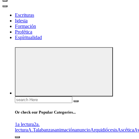
Escrituras
Iglesia
Formación
Profética
Espíritualidad
Search
for:
Or check our Popular Categories...
1a lectura
2a.
lectura
A.T
alabanzas
animación
anuncio
Arquidiócesis
Ascética
A