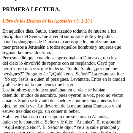
PRIMERA LECTURA.
Libro de los Hechos de los Apóstoles ( 9, 1-20 )
En aquellos días, Saulo, amenazando todavía de muerte a los
discípulos del Señor, fue a ver al sumo sacerdote y le pidió,
para las sinagogas de Damasco, cartas que lo autorizaran para
traer presos a Jerusalén a todos aquellos hombres y mujeres que
seguían la nueva doctrina.
Pero sucedió que, cuando se aproximaba a Damasco, una luz
del cielo lo envolvió de repente con su resplandor. Cayó por
tierra y oyó una voz que le decía: “Saulo, Saulo, ¿por qué me
persigues?” Preguntó él: “¿Quién eres, Señor?” La respuesta fue:
“Yo soy Jesús, a quien tú persigues. Levántate. Entra en la ciudad
y ahí se te dirá lo que tienes que hacer”.
Los hombres que lo acompañaban en el viaje se habían
detenido, mudos de asombro, pues oyeron la voz, pero no vieron
a nadie. Saulo se levantó del suelo, y aunque tenía abiertos los
ojos, no podía ver. Lo llevaron de la mano hasta Damasco y ahí
estuvo tres días ciego, sin comer ni beber.
Había en Damasco un discípulo que se llamaba Ananías, a
quien se le apareció el Señor y le dijo: “Ananías”. El respondió:
“Aquí estoy, Señor”. El Señor le dijo: “Ve a la calle principal y
busca en casa de Judas a un hombre de Tarso, llamado Saulo,