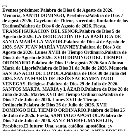
Skip
to
Eventos próximos:
Palabra de Dios 8 de Agosto de 2026.
content
Memoria, SANTO DOMINGO, Presbítero.
Palabra de Dios 7
de agosto 2026. Cayetano de Thiene, sacerdote, fundador de los
Teatinos
Palabra de Dios 6 de Agosto de 2026. Fiesta,
TRANSFIGURACIÓN DEL SEÑOR.
Palabra de Dios 5 de
Agosto de 2026. LA DEDICACIÓN DE LA BASÍLICA DE
SANTA MARÍA LA MAYOR.
Palabra de Dios 4 de Agosto de
2026. SAN JUAN MARÍA VIANNEY.
Palabra de Dios 3 de
Agosto de 2026. Lunes XVIII de Tiempo Ordinario.
Palabra de
Dios 2 de Agosto de 2026. XVIII DOMINGO DEL TIEMPO
ORDINARIO.
Palabra de Dios 1º de agosto 2026.San Alfonso
María de Ligorio
Palabra de Dios 31 de Julio de 2026. Memoria,
SAN IGNACIO DE LOYOLA.
Palabra de Dios 30 de Julio del
2026. SANTA MARÍA DE JESÚS SACRAMENTADO
VENEGAS, Religiosa.
Palabra de Dios 29 de Julio de 2026.
SANTOS MARTA, MARÍA y LÁZARO.
Palabra de Dios 28 de
Julio de 2026. Martes XVII del Tiempo Ordinario.
Palabra de
Dios 27 de Julio de 2026. Lunes XVII de Tiempo
Ordinario.
Palabra de Dios 26 de Julio de 2026. XVII
DOMINGO DEL TIEMPO ORDINARIO.
Palabra de Dios 25
de Julio de 2026. Fiesta, SANTIAGO APÓSTOL.
Palabra de
Dios 24 de Julio de 2026. SAN CHÁRBEL MAKHLUF,
Presbítero.
El futuro: Una, santa, católica, apostólica, ¿y