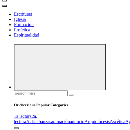
Escrituras
Iglesia
Formación
Profética
Espíritualidad
Search
for:
Or check our Popular Categories...
1a lectura
2a.
lectura
A.T
alabanzas
animación
anuncio
Arquidiócesis
Ascética
A