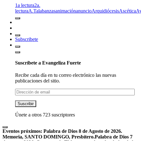
1a lectura
2a.
lectura
A.T
alabanzas
animación
anuncio
Arquidiócesis
Ascética
A
Subscribete
Suscríbete a Evangeliza Fuerte
Recibe cada día en tu correo electrónico las nuevas
publicaciones del sitio.
Dirección
de
email
Suscribir
Únete a otros 723 suscriptores
Eventos próximos:
Palabra de Dios 8 de Agosto de 2026.
Memoria, SANTO DOMINGO, Presbítero.
Palabra de Dios 7