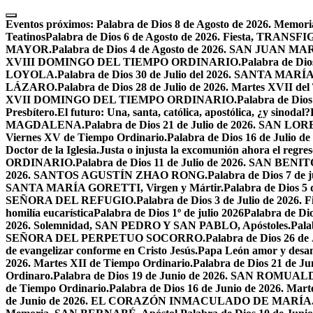
Skip
to
Eventos próximos:
Palabra de Dios 8 de Agosto de 2026. Mem
content
Teatinos
Palabra de Dios 6 de Agosto de 2026. Fiesta, TRA
MAYOR.
Palabra de Dios 4 de Agosto de 2026. SAN JUAN 
XVIII DOMINGO DEL TIEMPO ORDINARIO.
Palabra de Dio
LOYOLA.
Palabra de Dios 30 de Julio del 2026. SANTA 
LÁZARO.
Palabra de Dios 28 de Julio de 2026. Martes XVII de
XVII DOMINGO DEL TIEMPO ORDINARIO.
Palabra de Dio
Presbítero.
El futuro: Una, santa, católica, apostólica, ¿y sinodal?
MAGDALENA.
Palabra de Dios 21 de Julio de 2026. SAN 
Viernes XV de Tiempo Ordinario.
Palabra de Dios 16 de Jul
Doctor de la Iglesia.
Justa o injusta la excomunión ahora el regres
ORDINARIO.
Palabra de Dios 11 de Julio de 2026. SAN BENIT
2026. SANTOS AGUSTÍN ZHAO RONG.
Palabra de Dios 7 de 
SANTA MARÍA GORETTI, Virgen y Mártir.
Palabra de Dios
SEÑORA DEL REFUGIO.
Palabra de Dios 3 de Julio de 2026
homilía eucarística
Palabra de Dios 1º de julio 2026
Palabra de 
2026. Solemnidad, SAN PEDRO Y SAN PABLO, Apóstoles.
Pal
SEÑORA DEL PERPETUO SOCORRO.
Palabra de Dios 26 de
de evangelizar conforme en Cristo Jesús.
Papa León amor y desa
2026. Martes XII de Tiempo Ordinario.
Palabra de Dios 21 de
Ordinaro.
Palabra de Dios 19 de Junio de 2026. SAN ROMUAL
de Tiempo Ordinario.
Palabra de Dios 16 de Junio de 2026. Mar
de Junio de 2026. EL CORAZÓN INMACULADO DE MARÍA