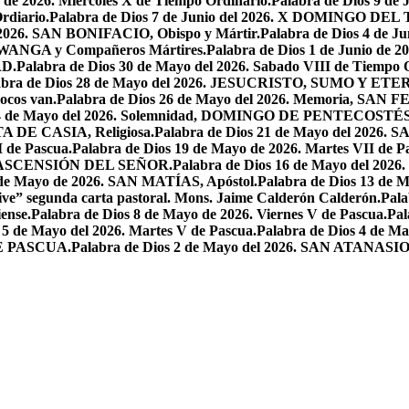
o de 2026. Miercoles X de Tiempo Ordinario.
Palabra de Dios 9 de
rdiario.
Palabra de Dios 7 de Junio del 2026. X DOMINGO D
l 2026. SAN BONIFACIO, Obispo y Mártir.
Palabra de Dios 4 de
 LWANGA y Compañeros Mártires.
Palabra de Dios 1 de Junio de 
AD.
Palabra de Dios 30 de Mayo del 2026. Sabado VIII de Tiempo 
abra de Dios 28 de Mayo del 2026. JESUCRISTO, SUMO Y 
pocos van.
Palabra de Dios 26 de Mayo del 2026. Memoria, SAN 
 24 de Mayo del 2026. Solemnidad, DOMINGO DE PENTECOSTÉS
TA DE CASIA, Religiosa.
Palabra de Dios 21 de Mayo del 
I de Pascua.
Palabra de Dios 19 de Mayo de 2026. Martes VII de P
 LA ASCENSIÓN DEL SEÑOR.
Palabra de Dios 16 de Mayo del 2
 de Mayo de 2026. SAN MATÍAS, Apóstol.
Palabra de Dios 13 d
ive” segunda carta pastoral. Mons. Jaime Calderón Calderón.
Pal
ense.
Palabra de Dios 8 de Mayo de 2026. Viernes V de Pascua.
Pal
 5 de Mayo del 2026. Martes V de Pascua.
Palabra de Dios 4 de
DE PASCUA.
Palabra de Dios 2 de Mayo del 2026. SAN ATANASIO, O