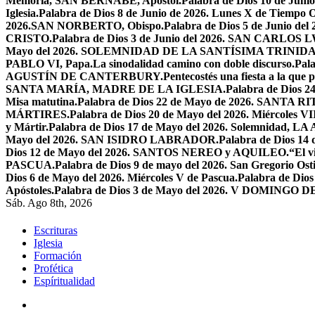
Memoria, SAN BERNABÉ, Apóstol.
Palabra de Dios 10 de Juni
Iglesia.
Palabra de Dios 8 de Junio de 2026. Lunes X de Tiempo O
2026.SAN NORBERTO, Obispo.
Palabra de Dios 5 de Junio de
CRISTO.
Palabra de Dios 3 de Junio del 2026. SAN CARLOS
Mayo del 2026. SOLEMNIDAD DE LA SANTÍSIMA TRINID
PABLO VI, Papa.
La sinodalidad camino con doble discurso.
Pal
AGUSTÍN DE CANTERBURY.
Pentecostés una fiesta a la que 
SANTA MARÍA, MADRE DE LA IGLESIA.
Palabra de Dios
Misa matutina.
Palabra de Dios 22 de Mayo de 2026. SANTA RI
MÁRTIRES.
Palabra de Dios 20 de Mayo del 2026. Miércoles VI
y Mártir.
Palabra de Dios 17 de Mayo del 2026. Solemnidad,
Mayo del 2026. SAN ISIDRO LABRADOR.
Palabra de Dios 14
Dios 12 de Mayo del 2026. SANTOS NEREO y AQUILEO.
“El v
PASCUA.
Palabra de Dios 9 de mayo del 2026. San Gregorio Osti
Dios 6 de Mayo del 2026. Miércoles V de Pascua.
Palabra de Dios
Apóstoles.
Palabra de Dios 3 de Mayo del 2026. V DOMINGO 
Sáb. Ago 8th, 2026
Escrituras
Iglesia
Formación
Profética
Espíritualidad