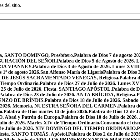
s del sitio.
oria, SANTO DOMINGO, Presbítero.
Palabra de Dios 7 de agosto 20
NSFIGURACIÓN DEL SEÑOR.
Palabra de Dios 5 de Agosto de 
MARÍA VIANNEY.
Palabra de Dios 3 de Agosto de 2026. Lunes XVII
s 1º de agosto 2026.San Alfonso María de Ligorio
Palabra de Dios
MARÍA DE JESÚS SACRAMENTADO VENEGAS, Religiosa.
Palabra 
l Tiempo Ordinario.
Palabra de Dios 27 de Julio de 2026. Lunes XV
s 25 de Julio de 2026. Fiesta, SANTIAGO APÓSTOL.
Palabra de 
Palabra de Dios 23 de Julio de 2026. ANTA BRÍGIDA, Religiosa.
P
LORENZO DE BRÍNDIS.
Palabra de Dios 18 de Julio de 2026. Sabad
io de 2026. Memoria, NUESTRA SEÑORA DEL CARMEN.
Palabra 
o.
Palabra de Dios martes 14 de julio 2026.
Palabra de Dios 12 d
O, Abad y Patrón de Europa.
Palabra de Dios 10 de Julio de 2026
julio de 2026. Martes XIV de Tiempo Ordinario.
Consumado el cism
 5 de Julio de 2026. XIV DOMINGO DEL TIEMPO ORDINARIO.
P
. Fiesta, SANTO TOMÁS, Apóstol.
Palabra de Dios 2 de Julio de 202
Dios 30 de Junio de 2026. LOS PRIMEROS SANTOS MÁRTIRE