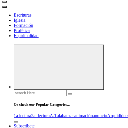
Escrituras
Iglesia
Formación
Profética
Espíritualidad
Search
for:
Or check our Popular Categories...
1a lectura
2a. lectura
A.T
alabanzas
animación
anuncio
Arquidióce
Subscribete