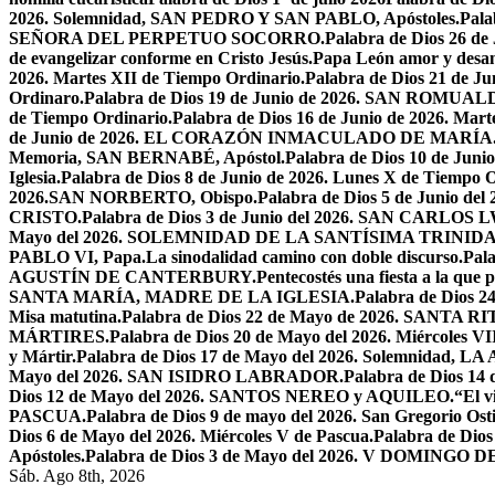
2026. Solemnidad, SAN PEDRO Y SAN PABLO, Apóstoles.
Pal
SEÑORA DEL PERPETUO SOCORRO.
Palabra de Dios 26 de
de evangelizar conforme en Cristo Jesús.
Papa León amor y desa
2026. Martes XII de Tiempo Ordinario.
Palabra de Dios 21 de
Ordinaro.
Palabra de Dios 19 de Junio de 2026. SAN ROMUAL
de Tiempo Ordinario.
Palabra de Dios 16 de Junio de 2026. Mar
de Junio de 2026. EL CORAZÓN INMACULADO DE MARÍA
Memoria, SAN BERNABÉ, Apóstol.
Palabra de Dios 10 de Juni
Iglesia.
Palabra de Dios 8 de Junio de 2026. Lunes X de Tiempo O
2026.SAN NORBERTO, Obispo.
Palabra de Dios 5 de Junio de
CRISTO.
Palabra de Dios 3 de Junio del 2026. SAN CARLOS
Mayo del 2026. SOLEMNIDAD DE LA SANTÍSIMA TRINID
PABLO VI, Papa.
La sinodalidad camino con doble discurso.
Pal
AGUSTÍN DE CANTERBURY.
Pentecostés una fiesta a la que 
SANTA MARÍA, MADRE DE LA IGLESIA.
Palabra de Dios
Misa matutina.
Palabra de Dios 22 de Mayo de 2026. SANTA RI
MÁRTIRES.
Palabra de Dios 20 de Mayo del 2026. Miércoles VI
y Mártir.
Palabra de Dios 17 de Mayo del 2026. Solemnidad,
Mayo del 2026. SAN ISIDRO LABRADOR.
Palabra de Dios 14
Dios 12 de Mayo del 2026. SANTOS NEREO y AQUILEO.
“El v
PASCUA.
Palabra de Dios 9 de mayo del 2026. San Gregorio Osti
Dios 6 de Mayo del 2026. Miércoles V de Pascua.
Palabra de Dios
Apóstoles.
Palabra de Dios 3 de Mayo del 2026. V DOMINGO 
Sáb. Ago 8th, 2026