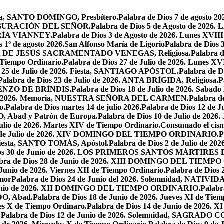
oria, SANTO DOMINGO, Presbítero.
Palabra de Dios 7 de agosto 20
NSFIGURACIÓN DEL SEÑOR.
Palabra de Dios 5 de Agosto de 
MARÍA VIANNEY.
Palabra de Dios 3 de Agosto de 2026. Lunes XVII
s 1º de agosto 2026.San Alfonso María de Ligorio
Palabra de Dios
MARÍA DE JESÚS SACRAMENTADO VENEGAS, Religiosa.
Palabra 
l Tiempo Ordinario.
Palabra de Dios 27 de Julio de 2026. Lunes XV
s 25 de Julio de 2026. Fiesta, SANTIAGO APÓSTOL.
Palabra de 
Palabra de Dios 23 de Julio de 2026. ANTA BRÍGIDA, Religiosa.
P
LORENZO DE BRÍNDIS.
Palabra de Dios 18 de Julio de 2026. Sabad
io de 2026. Memoria, NUESTRA SEÑORA DEL CARMEN.
Palabra 
o.
Palabra de Dios martes 14 de julio 2026.
Palabra de Dios 12 d
O, Abad y Patrón de Europa.
Palabra de Dios 10 de Julio de 2026
julio de 2026. Martes XIV de Tiempo Ordinario.
Consumado el cism
 5 de Julio de 2026. XIV DOMINGO DEL TIEMPO ORDINARIO.
P
. Fiesta, SANTO TOMÁS, Apóstol.
Palabra de Dios 2 de Julio de 202
Dios 30 de Junio de 2026. LOS PRIMEROS SANTOS MÁRTIRE
abra de Dios 28 de Junio de 2026. XIII DOMINGO DEL TIEM
 Junio de 2026. Viernes XII de Tiempo Ordinario.
Palabra de Dios 
mor
Palabra de Dios 24 de Junio del 2026. Solemnidad, NAT
 Junio de 2026. XII DOMINGO DEL TIEMPO ORDINARIO.
Palabr
DO, Abad.
Palabra de Dios 18 de Junio de 2026. Jueves XI de Tiem
tes X de Tiempo Ordinaro.
Palabra de Dios 14 de Junio de 20
.
Palabra de Dios 12 de Junio de 2026. Solemnidad, SAGRAD