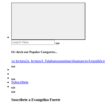
Search
for:
Or check our Popular Categories...
1a lectura
2a. lectura
A.T
alabanzas
animación
anuncio
Arquidióce
Subscribete
Suscríbete a Evangeliza Fuerte