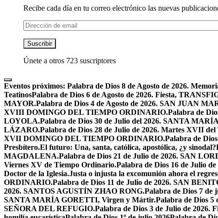
Recibe cada día en tu correo electrónico las nuevas publicacione
Dirección
de
email
Suscribir
Únete a otros 723 suscriptores
Eventos próximos:
Palabra de Dios 8 de Agosto de 2026. Mem
Teatinos
Palabra de Dios 6 de Agosto de 2026. Fiesta, TRA
MAYOR.
Palabra de Dios 4 de Agosto de 2026. SAN JUAN 
XVIII DOMINGO DEL TIEMPO ORDINARIO.
Palabra de Dio
LOYOLA.
Palabra de Dios 30 de Julio del 2026. SANTA 
LÁZARO.
Palabra de Dios 28 de Julio de 2026. Martes XVII de
XVII DOMINGO DEL TIEMPO ORDINARIO.
Palabra de Dio
Presbítero.
El futuro: Una, santa, católica, apostólica, ¿y sinodal?
MAGDALENA.
Palabra de Dios 21 de Julio de 2026. SAN 
Viernes XV de Tiempo Ordinario.
Palabra de Dios 16 de Jul
Doctor de la Iglesia.
Justa o injusta la excomunión ahora el regres
ORDINARIO.
Palabra de Dios 11 de Julio de 2026. SAN BENIT
2026. SANTOS AGUSTÍN ZHAO RONG.
Palabra de Dios 7 de 
SANTA MARÍA GORETTI, Virgen y Mártir.
Palabra de Dios
SEÑORA DEL REFUGIO.
Palabra de Dios 3 de Julio de 2026
homilía eucarística
Palabra de Dios 1º de julio 2026
Palabra de 