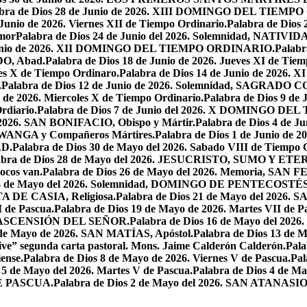
abra de Dios 28 de Junio de 2026. XIII DOMINGO DEL TIEM
 Junio de 2026. Viernes XII de Tiempo Ordinario.
Palabra de Dios 
mor
Palabra de Dios 24 de Junio del 2026. Solemnidad, NAT
 Junio de 2026. XII DOMINGO DEL TIEMPO ORDINARIO.
Palabr
DO, Abad.
Palabra de Dios 18 de Junio de 2026. Jueves XI de Tiem
tes X de Tiempo Ordinaro.
Palabra de Dios 14 de Junio de 20
.
Palabra de Dios 12 de Junio de 2026. Solemnidad, SAGRAD
o de 2026. Miercoles X de Tiempo Ordinario.
Palabra de Dios 9 de
rdiario.
Palabra de Dios 7 de Junio del 2026. X DOMINGO D
l 2026. SAN BONIFACIO, Obispo y Mártir.
Palabra de Dios 4 de
 LWANGA y Compañeros Mártires.
Palabra de Dios 1 de Junio de 
AD.
Palabra de Dios 30 de Mayo del 2026. Sabado VIII de Tiempo 
abra de Dios 28 de Mayo del 2026. JESUCRISTO, SUMO Y 
pocos van.
Palabra de Dios 26 de Mayo del 2026. Memoria, SAN 
 24 de Mayo del 2026. Solemnidad, DOMINGO DE PENTECOSTÉS
TA DE CASIA, Religiosa.
Palabra de Dios 21 de Mayo del 
I de Pascua.
Palabra de Dios 19 de Mayo de 2026. Martes VII de P
 LA ASCENSIÓN DEL SEÑOR.
Palabra de Dios 16 de Mayo del 2
 de Mayo de 2026. SAN MATÍAS, Apóstol.
Palabra de Dios 13 d
ive” segunda carta pastoral. Mons. Jaime Calderón Calderón.
Pal
ense.
Palabra de Dios 8 de Mayo de 2026. Viernes V de Pascua.
Pal
 5 de Mayo del 2026. Martes V de Pascua.
Palabra de Dios 4 de
DE PASCUA.
Palabra de Dios 2 de Mayo del 2026. SAN ATANASIO, O