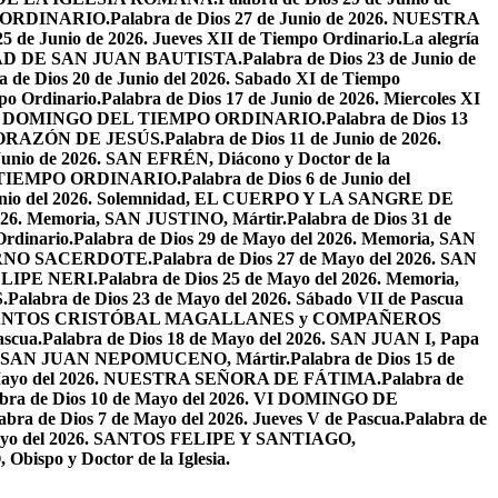
PO ORDINARIO.
Palabra de Dios 27 de Junio de 2026. NUESTRA
25 de Junio de 2026. Jueves XII de Tiempo Ordinario.
La alegría
IVIDAD DE SAN JUAN BAUTISTA.
Palabra de Dios 23 de Junio de
a de Dios 20 de Junio del 2026. Sabado XI de Tiempo
po Ordinario.
Palabra de Dios 17 de Junio de 2026. Miercoles XI
26. XI DOMINGO DEL TIEMPO ORDINARIO.
Palabra de Dios 13
O CORAZÓN DE JESÚS.
Palabra de Dios 11 de Junio de 2026.
 Junio de 2026. SAN EFRÉN, Diácono y Doctor de la
EL TIEMPO ORDINARIO.
Palabra de Dios 6 de Junio del
 Junio del 2026. Solemnidad, EL CUERPO Y LA SANGRE DE
2026. Memoria, SAN JUSTINO, Mártir.
Palabra de Dios 31 de
Ordinario.
Palabra de Dios 29 de Mayo del 2026. Memoria, SAN
ETERNO SACERDOTE.
Palabra de Dios 27 de Mayo del 2026. SAN
FELIPE NERI.
Palabra de Dios 25 de Mayo del 2026. Memoria,
.
Palabra de Dios 23 de Mayo del 2026. Sábado VII de Pascua
2026. SANTOS CRISTÓBAL MAGALLANES y COMPAÑEROS
ascua.
Palabra de Dios 18 de Mayo del 2026. SAN JUAN I, Papa
026. SAN JUAN NEPOMUCENO, Mártir.
Palabra de Dios 15 de
e Mayo del 2026. NUESTRA SEÑORA DE FÁTIMA.
Palabra de
abra de Dios 10 de Mayo del 2026. VI DOMINGO DE
abra de Dios 7 de Mayo del 2026. Jueves V de Pascua.
Palabra de
 Mayo del 2026. SANTOS FELIPE Y SANTIAGO,
bispo y Doctor de la Iglesia.