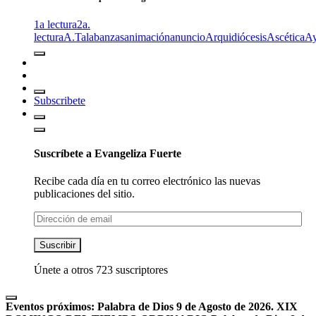
1a lectura
2a.
lectura
A.T
alabanzas
animación
anuncio
Arquidiócesis
Ascética
A
Subscribete
Suscríbete a Evangeliza Fuerte
Recibe cada día en tu correo electrónico las nuevas
publicaciones del sitio.
Dirección
de
email
Suscribir
Únete a otros 723 suscriptores
Eventos próximos:
Palabra de Dios 9 de Agosto de 2026. XIX