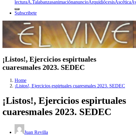
lectura
A.T
alabanzas
animación
anuncio
Arquidiócesis
Ascética
A
Subscribete
¡Listos!, Ejercicios espirtuales
cuaresmales 2023. SEDEC
Home
¡Listos!, Ejercicios espirtuales cuaresmales 2023. SEDEC
¡Listos!, Ejercicios espirtuales
cuaresmales 2023. SEDEC
Juan Revilla