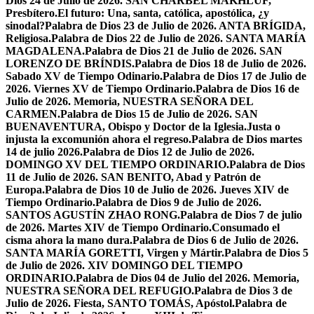
Dios 24 de Julio de 2026. SAN CHÁRBEL MAKHLUF,
Presbítero.
El futuro: Una, santa, católica, apostólica, ¿y
sinodal?
Palabra de Dios 23 de Julio de 2026. ANTA BRÍGIDA,
Religiosa.
Palabra de Dios 22 de Julio de 2026. SANTA MARÍA
MAGDALENA.
Palabra de Dios 21 de Julio de 2026. SAN
LORENZO DE BRÍNDIS.
Palabra de Dios 18 de Julio de 2026.
Sabado XV de Tiempo Odinario.
Palabra de Dios 17 de Julio de
2026. Viernes XV de Tiempo Ordinario.
Palabra de Dios 16 de
Julio de 2026. Memoria, NUESTRA SEÑORA DEL
CARMEN.
Palabra de Dios 15 de Julio de 2026. SAN
BUENAVENTURA, Obispo y Doctor de la Iglesia.
Justa o
injusta la excomunión ahora el regreso.
Palabra de Dios martes
14 de julio 2026.
Palabra de Dios 12 de Julio de 2026.
DOMINGO XV DEL TIEMPO ORDINARIO.
Palabra de Dios
11 de Julio de 2026. SAN BENITO, Abad y Patrón de
Europa.
Palabra de Dios 10 de Julio de 2026. Jueves XIV de
Tiempo Ordinario.
Palabra de Dios 9 de Julio de 2026.
SANTOS AGUSTÍN ZHAO RONG.
Palabra de Dios 7 de julio
de 2026. Martes XIV de Tiempo Ordinario.
Consumado el
cisma ahora la mano dura.
Palabra de Dios 6 de Julio de 2026.
SANTA MARÍA GORETTI, Virgen y Mártir.
Palabra de Dios 5
de Julio de 2026. XIV DOMINGO DEL TIEMPO
ORDINARIO.
Palabra de Dios 04 de Julio del 2026. Memoria,
NUESTRA SEÑORA DEL REFUGIO.
Palabra de Dios 3 de
Julio de 2026. Fiesta, SANTO TOMÁS, Apóstol.
Palabra de