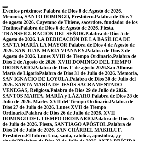
Skip
to
Eventos próximos:
Palabra de Dios 8 de Agosto de 2026.
content
Memoria, SANTO DOMINGO, Presbítero.
Palabra de Dios 7
de agosto 2026. Cayetano de Thiene, sacerdote, fundador de los
Teatinos
Palabra de Dios 6 de Agosto de 2026. Fiesta,
TRANSFIGURACIÓN DEL SEÑOR.
Palabra de Dios 5 de
Agosto de 2026. LA DEDICACIÓN DE LA BASÍLICA DE
SANTA MARÍA LA MAYOR.
Palabra de Dios 4 de Agosto de
2026. SAN JUAN MARÍA VIANNEY.
Palabra de Dios 3 de
Agosto de 2026. Lunes XVIII de Tiempo Ordinario.
Palabra de
Dios 2 de Agosto de 2026. XVIII DOMINGO DEL TIEMPO
ORDINARIO.
Palabra de Dios 1º de agosto 2026.San Alfonso
María de Ligorio
Palabra de Dios 31 de Julio de 2026. Memoria,
SAN IGNACIO DE LOYOLA.
Palabra de Dios 30 de Julio del
2026. SANTA MARÍA DE JESÚS SACRAMENTADO
VENEGAS, Religiosa.
Palabra de Dios 29 de Julio de 2026.
SANTOS MARTA, MARÍA y LÁZARO.
Palabra de Dios 28 de
Julio de 2026. Martes XVII del Tiempo Ordinario.
Palabra de
Dios 27 de Julio de 2026. Lunes XVII de Tiempo
Ordinario.
Palabra de Dios 26 de Julio de 2026. XVII
DOMINGO DEL TIEMPO ORDINARIO.
Palabra de Dios 25
de Julio de 2026. Fiesta, SANTIAGO APÓSTOL.
Palabra de
Dios 24 de Julio de 2026. SAN CHÁRBEL MAKHLUF,
Presbítero.
El futuro: Una, santa, católica, apostólica, ¿y