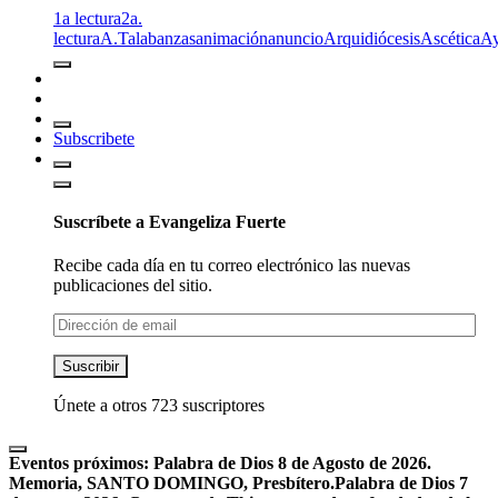
1a lectura
2a.
lectura
A.T
alabanzas
animación
anuncio
Arquidiócesis
Ascética
A
Subscribete
Suscríbete a Evangeliza Fuerte
Recibe cada día en tu correo electrónico las nuevas
publicaciones del sitio.
Dirección
de
email
Suscribir
Únete a otros 723 suscriptores
Eventos próximos:
Palabra de Dios 8 de Agosto de 2026.
Memoria, SANTO DOMINGO, Presbítero.
Palabra de Dios 7