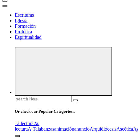
Escrituras
Iglesia
Formación
Profética
Espíritualidad
Search
for:
Or check our Popular Categories...
1a lectura
2a.
lectura
A.T
alabanzas
animación
anuncio
Arquidiócesis
Ascética
A