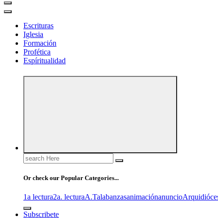
Escrituras
Iglesia
Formación
Profética
Espíritualidad
Search
for:
Or check our Popular Categories...
1a lectura
2a. lectura
A.T
alabanzas
animación
anuncio
Arquidióce
Subscribete