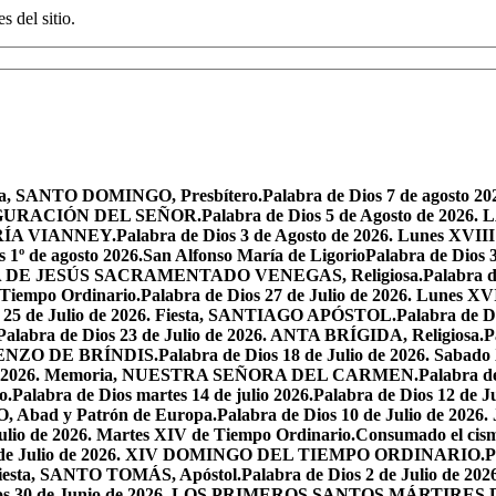
s del sitio.
oria, SANTO DOMINGO, Presbítero.
Palabra de Dios 7 de agosto 20
NSFIGURACIÓN DEL SEÑOR.
Palabra de Dios 5 de Agosto de 
MARÍA VIANNEY.
Palabra de Dios 3 de Agosto de 2026. Lunes XVII
s 1º de agosto 2026.San Alfonso María de Ligorio
Palabra de Dios
MARÍA DE JESÚS SACRAMENTADO VENEGAS, Religiosa.
Palabra 
l Tiempo Ordinario.
Palabra de Dios 27 de Julio de 2026. Lunes XV
s 25 de Julio de 2026. Fiesta, SANTIAGO APÓSTOL.
Palabra de 
Palabra de Dios 23 de Julio de 2026. ANTA BRÍGIDA, Religiosa.
P
LORENZO DE BRÍNDIS.
Palabra de Dios 18 de Julio de 2026. Sabad
io de 2026. Memoria, NUESTRA SEÑORA DEL CARMEN.
Palabra 
o.
Palabra de Dios martes 14 de julio 2026.
Palabra de Dios 12 d
O, Abad y Patrón de Europa.
Palabra de Dios 10 de Julio de 2026
julio de 2026. Martes XIV de Tiempo Ordinario.
Consumado el cism
 5 de Julio de 2026. XIV DOMINGO DEL TIEMPO ORDINARIO.
P
. Fiesta, SANTO TOMÁS, Apóstol.
Palabra de Dios 2 de Julio de 202
Dios 30 de Junio de 2026. LOS PRIMEROS SANTOS MÁRTIRE