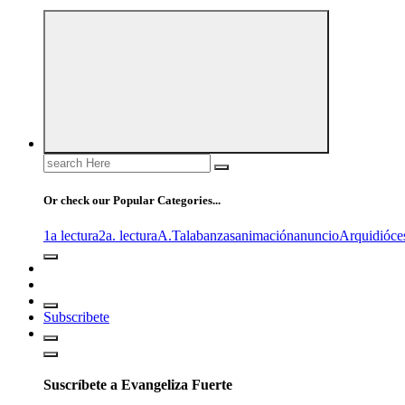
Search
for:
Or check our Popular Categories...
1a lectura
2a. lectura
A.T
alabanzas
animación
anuncio
Arquidióce
Subscribete
Suscríbete a Evangeliza Fuerte