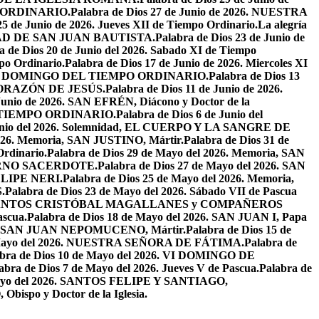
PO ORDINARIO.
Palabra de Dios 27 de Junio de 2026. NUESTRA
25 de Junio de 2026. Jueves XII de Tiempo Ordinario.
La alegría
IVIDAD DE SAN JUAN BAUTISTA.
Palabra de Dios 23 de Junio de
a de Dios 20 de Junio del 2026. Sabado XI de Tiempo
po Ordinario.
Palabra de Dios 17 de Junio de 2026. Miercoles XI
26. XI DOMINGO DEL TIEMPO ORDINARIO.
Palabra de Dios 13
O CORAZÓN DE JESÚS.
Palabra de Dios 11 de Junio de 2026.
 Junio de 2026. SAN EFRÉN, Diácono y Doctor de la
EL TIEMPO ORDINARIO.
Palabra de Dios 6 de Junio del
 Junio del 2026. Solemnidad, EL CUERPO Y LA SANGRE DE
2026. Memoria, SAN JUSTINO, Mártir.
Palabra de Dios 31 de
Ordinario.
Palabra de Dios 29 de Mayo del 2026. Memoria, SAN
ETERNO SACERDOTE.
Palabra de Dios 27 de Mayo del 2026. SAN
FELIPE NERI.
Palabra de Dios 25 de Mayo del 2026. Memoria,
.
Palabra de Dios 23 de Mayo del 2026. Sábado VII de Pascua
2026. SANTOS CRISTÓBAL MAGALLANES y COMPAÑEROS
ascua.
Palabra de Dios 18 de Mayo del 2026. SAN JUAN I, Papa
026. SAN JUAN NEPOMUCENO, Mártir.
Palabra de Dios 15 de
e Mayo del 2026. NUESTRA SEÑORA DE FÁTIMA.
Palabra de
abra de Dios 10 de Mayo del 2026. VI DOMINGO DE
abra de Dios 7 de Mayo del 2026. Jueves V de Pascua.
Palabra de
 Mayo del 2026. SANTOS FELIPE Y SANTIAGO,
bispo y Doctor de la Iglesia.