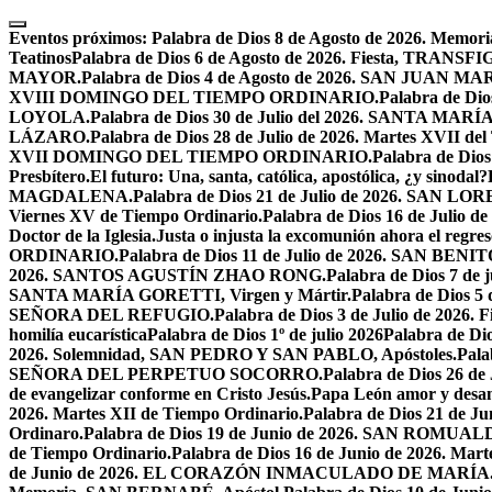
Skip
to
Eventos próximos:
Palabra de Dios 8 de Agosto de 2026. Mem
content
Teatinos
Palabra de Dios 6 de Agosto de 2026. Fiesta, TRA
MAYOR.
Palabra de Dios 4 de Agosto de 2026. SAN JUAN 
XVIII DOMINGO DEL TIEMPO ORDINARIO.
Palabra de Dio
LOYOLA.
Palabra de Dios 30 de Julio del 2026. SANTA 
LÁZARO.
Palabra de Dios 28 de Julio de 2026. Martes XVII de
XVII DOMINGO DEL TIEMPO ORDINARIO.
Palabra de Dio
Presbítero.
El futuro: Una, santa, católica, apostólica, ¿y sinodal?
MAGDALENA.
Palabra de Dios 21 de Julio de 2026. SAN 
Viernes XV de Tiempo Ordinario.
Palabra de Dios 16 de Jul
Doctor de la Iglesia.
Justa o injusta la excomunión ahora el regres
ORDINARIO.
Palabra de Dios 11 de Julio de 2026. SAN BENIT
2026. SANTOS AGUSTÍN ZHAO RONG.
Palabra de Dios 7 de 
SANTA MARÍA GORETTI, Virgen y Mártir.
Palabra de Dios
SEÑORA DEL REFUGIO.
Palabra de Dios 3 de Julio de 2026
homilía eucarística
Palabra de Dios 1º de julio 2026
Palabra de 
2026. Solemnidad, SAN PEDRO Y SAN PABLO, Apóstoles.
Pal
SEÑORA DEL PERPETUO SOCORRO.
Palabra de Dios 26 de
de evangelizar conforme en Cristo Jesús.
Papa León amor y desa
2026. Martes XII de Tiempo Ordinario.
Palabra de Dios 21 de
Ordinaro.
Palabra de Dios 19 de Junio de 2026. SAN ROMUAL
de Tiempo Ordinario.
Palabra de Dios 16 de Junio de 2026. Mar
de Junio de 2026. EL CORAZÓN INMACULADO DE MARÍA