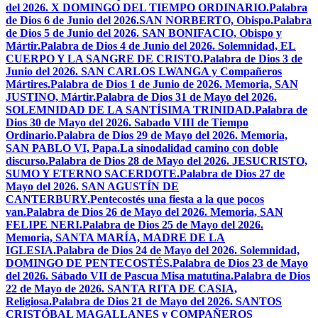
del 2026. X DOMINGO DEL TIEMPO ORDINARIO.
Palabra
de Dios 6 de Junio del 2026.SAN NORBERTO, Obispo.
Palabra
de Dios 5 de Junio del 2026. SAN BONIFACIO, Obispo y
Mártir.
Palabra de Dios 4 de Junio del 2026. Solemnidad, EL
CUERPO Y LA SANGRE DE CRISTO.
Palabra de Dios 3 de
Junio del 2026. SAN CARLOS LWANGA y Compañeros
Mártires.
Palabra de Dios 1 de Junio de 2026. Memoria, SAN
JUSTINO, Mártir.
Palabra de Dios 31 de Mayo del 2026.
SOLEMNIDAD DE LA SANTÍSIMA TRINIDAD.
Palabra de
Dios 30 de Mayo del 2026. Sabado VIII de Tiempo
Ordinario.
Palabra de Dios 29 de Mayo del 2026. Memoria,
SAN PABLO VI, Papa.
La sinodalidad camino con doble
discurso.
Palabra de Dios 28 de Mayo del 2026. JESUCRISTO,
SUMO Y ETERNO SACERDOTE.
Palabra de Dios 27 de
Mayo del 2026. SAN AGUSTÍN DE
CANTERBURY.
Pentecostés una fiesta a la que pocos
van.
Palabra de Dios 26 de Mayo del 2026. Memoria, SAN
FELIPE NERI.
Palabra de Dios 25 de Mayo del 2026.
Memoria, SANTA MARÍA, MADRE DE LA
IGLESIA.
Palabra de Dios 24 de Mayo del 2026. Solemnidad,
DOMINGO DE PENTECOSTÉS.
Palabra de Dios 23 de Mayo
del 2026. Sábado VII de Pascua Misa matutina.
Palabra de Dios
22 de Mayo de 2026. SANTA RITA DE CASIA,
Religiosa.
Palabra de Dios 21 de Mayo del 2026. SANTOS
CRISTÓBAL MAGALLANES y COMPAÑEROS