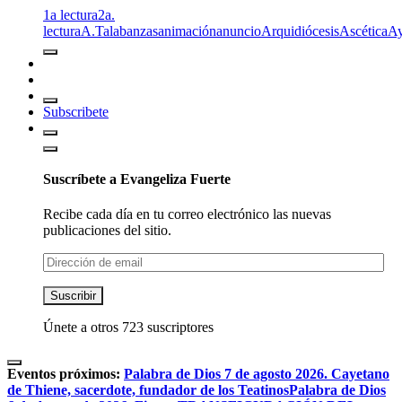
1a lectura
2a.
lectura
A.T
alabanzas
animación
anuncio
Arquidiócesis
Ascética
A
Subscribete
Suscríbete a Evangeliza Fuerte
Recibe cada día en tu correo electrónico las nuevas
publicaciones del sitio.
Dirección
de
email
Suscribir
Únete a otros 723 suscriptores
Eventos próximos:
Palabra de Dios 7 de agosto 2026. Cayetano
de Thiene, sacerdote, fundador de los Teatinos
Palabra de Dios