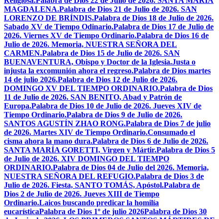
Religiosa.
Palabra de Dios 22 de Julio de 2026. SANTA MARÍA
MAGDALENA.
Palabra de Dios 21 de Julio de 2026. SAN
LORENZO DE BRÍNDIS.
Palabra de Dios 18 de Julio de 2026.
Sabado XV de Tiempo Odinario.
Palabra de Dios 17 de Julio de
2026. Viernes XV de Tiempo Ordinario.
Palabra de Dios 16 de
Julio de 2026. Memoria, NUESTRA SEÑORA DEL
CARMEN.
Palabra de Dios 15 de Julio de 2026. SAN
BUENAVENTURA, Obispo y Doctor de la Iglesia.
Justa o
injusta la excomunión ahora el regreso.
Palabra de Dios martes
14 de julio 2026.
Palabra de Dios 12 de Julio de 2026.
DOMINGO XV DEL TIEMPO ORDINARIO.
Palabra de Dios
11 de Julio de 2026. SAN BENITO, Abad y Patrón de
Europa.
Palabra de Dios 10 de Julio de 2026. Jueves XIV de
Tiempo Ordinario.
Palabra de Dios 9 de Julio de 2026.
SANTOS AGUSTÍN ZHAO RONG.
Palabra de Dios 7 de julio
de 2026. Martes XIV de Tiempo Ordinario.
Consumado el
cisma ahora la mano dura.
Palabra de Dios 6 de Julio de 2026.
SANTA MARÍA GORETTI, Virgen y Mártir.
Palabra de Dios 5
de Julio de 2026. XIV DOMINGO DEL TIEMPO
ORDINARIO.
Palabra de Dios 04 de Julio del 2026. Memoria,
NUESTRA SEÑORA DEL REFUGIO.
Palabra de Dios 3 de
Julio de 2026. Fiesta, SANTO TOMÁS, Apóstol.
Palabra de
Dios 2 de Julio de 2026. Jueves XIII de Tiempo
Ordinario.
Laicos buscando predicar la homilía
eucarística
Palabra de Dios 1º de julio 2026
Palabra de Dios 30