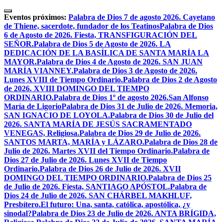
Skip
to
Eventos próximos:
Palabra de Dios 7 de agosto 2026. Cayetano
content
de Thiene, sacerdote, fundador de los Teatinos
Palabra de Dios
6 de Agosto de 2026. Fiesta, TRANSFIGURACIÓN DEL
SEÑOR.
Palabra de Dios 5 de Agosto de 2026. LA
DEDICACIÓN DE LA BASÍLICA DE SANTA MARÍA LA
MAYOR.
Palabra de Dios 4 de Agosto de 2026. SAN JUAN
MARÍA VIANNEY.
Palabra de Dios 3 de Agosto de 2026.
Lunes XVIII de Tiempo Ordinario.
Palabra de Dios 2 de Agosto
de 2026. XVIII DOMINGO DEL TIEMPO
ORDINARIO.
Palabra de Dios 1º de agosto 2026.San Alfonso
María de Ligorio
Palabra de Dios 31 de Julio de 2026. Memoria,
SAN IGNACIO DE LOYOLA.
Palabra de Dios 30 de Julio del
2026. SANTA MARÍA DE JESÚS SACRAMENTADO
VENEGAS, Religiosa.
Palabra de Dios 29 de Julio de 2026.
SANTOS MARTA, MARÍA y LÁZARO.
Palabra de Dios 28 de
Julio de 2026. Martes XVII del Tiempo Ordinario.
Palabra de
Dios 27 de Julio de 2026. Lunes XVII de Tiempo
Ordinario.
Palabra de Dios 26 de Julio de 2026. XVII
DOMINGO DEL TIEMPO ORDINARIO.
Palabra de Dios 25
de Julio de 2026. Fiesta, SANTIAGO APÓSTOL.
Palabra de
Dios 24 de Julio de 2026. SAN CHÁRBEL MAKHLUF,
Presbítero.
El futuro: Una, santa, católica, apostólica, ¿y
sinodal?
Palabra de Dios 23 de Julio de 2026. ANTA BRÍGIDA,