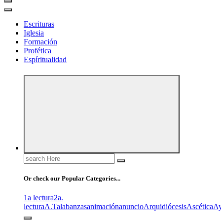
Escrituras
Iglesia
Formación
Profética
Espíritualidad
Search
for:
Or check our Popular Categories...
1a lectura
2a.
lectura
A.T
alabanzas
animación
anuncio
Arquidiócesis
Ascética
A