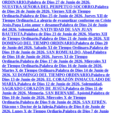
ORDINARIO.
Palabra de Dios 27 de Junio de 2026.
NUESTRA SEÑORA DEL PERPETUO SOCORRO.
Palabra
de Dios 26 de Junio de 2026. Viernes XII de Tiempo
Ordinario.
Palabra de Dios 25 de Junio de 2026. Jueves XII de
Tiempo Ordinario.
La alegría de evangelizar conforme en Cristo
Jesús.
Papa León amor y desamor
Palabra de Dios 24 de Junio
del 2026. Solemnidad, NATIVIDAD DE SAN JUAN
BAUTISTA.
Palabra de Dios 23 de Junio de 2026. Martes XII
de Tiempo Ordinario.
Palabra de Dios 21 de Junio de 2026. XII
DOMINGO DEL TIEMPO ORDINARIO.
Palabra de Dios 20
de Junio del 2026. Sabado XI de Tiempo Ordinaro.
Palabra de
Dios 19 de Junio de 2026. SAN ROMUALDO, Abad.
Palabra
de Dios 18 de Junio de 2026. Jueves XI de Tiempo
Ordinario.
Palabra de Dios 17 de Junio de 2026. Miercoles XI
de Tiempo Ordinario.
Palabra de Dios 16 de Junio de 2026.
Martes X de Tiempo Ordinaro.
Palabra de Dios 14 de Junio de
2026. XI DOMINGO DEL TIEMPO ORDINARIO.
Palabra de
Dios 13 de Junio de 2026. EL CORAZÓN INMACULADO DE
MARÍA.
Palabra de Dios 12 de Junio de 2026. Solemnidad,
SAGRADO CORAZÓN DE JESÚS.
Palabra de Dios 11 de
Junio de 2026. Memoria, SAN BERNABÉ, Apóstol.
Palabra de
Dios 10 de Junio de 2026. Miercoles X de Tiempo
Ordinario.
Palabra de Dios 9 de Junio de 2026. SAN EFRÉN,
Diácono y Doctor de la Iglesia.
Palabra de Dios 8 de Junio de
2026. Lunes X de Tiempo Ordiario.
Palabra de Dios 7 de Junio