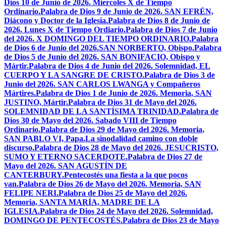
Dios 10 de Junio de 2026. Miercoles X de Tiempo
Ordinario.
Palabra de Dios 9 de Junio de 2026. SAN EFRÉN,
Diácono y Doctor de la Iglesia.
Palabra de Dios 8 de Junio de
2026. Lunes X de Tiempo Ordiario.
Palabra de Dios 7 de Junio
del 2026. X DOMINGO DEL TIEMPO ORDINARIO.
Palabra
de Dios 6 de Junio del 2026.SAN NORBERTO, Obispo.
Palabra
de Dios 5 de Junio del 2026. SAN BONIFACIO, Obispo y
Mártir.
Palabra de Dios 4 de Junio del 2026. Solemnidad, EL
CUERPO Y LA SANGRE DE CRISTO.
Palabra de Dios 3 de
Junio del 2026. SAN CARLOS LWANGA y Compañeros
Mártires.
Palabra de Dios 1 de Junio de 2026. Memoria, SAN
JUSTINO, Mártir.
Palabra de Dios 31 de Mayo del 2026.
SOLEMNIDAD DE LA SANTÍSIMA TRINIDAD.
Palabra de
Dios 30 de Mayo del 2026. Sabado VIII de Tiempo
Ordinario.
Palabra de Dios 29 de Mayo del 2026. Memoria,
SAN PABLO VI, Papa.
La sinodalidad camino con doble
discurso.
Palabra de Dios 28 de Mayo del 2026. JESUCRISTO,
SUMO Y ETERNO SACERDOTE.
Palabra de Dios 27 de
Mayo del 2026. SAN AGUSTÍN DE
CANTERBURY.
Pentecostés una fiesta a la que pocos
van.
Palabra de Dios 26 de Mayo del 2026. Memoria, SAN
FELIPE NERI.
Palabra de Dios 25 de Mayo del 2026.
Memoria, SANTA MARÍA, MADRE DE LA
IGLESIA.
Palabra de Dios 24 de Mayo del 2026. Solemnidad,
DOMINGO DE PENTECOSTÉS.
Palabra de Dios 23 de Mayo