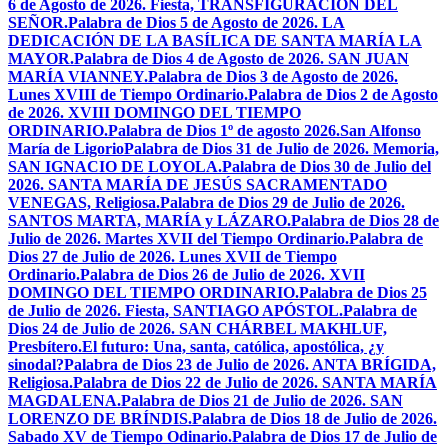
6 de Agosto de 2026. Fiesta, TRANSFIGURACIÓN DEL
SEÑOR.
Palabra de Dios 5 de Agosto de 2026. LA
DEDICACIÓN DE LA BASÍLICA DE SANTA MARÍA LA
MAYOR.
Palabra de Dios 4 de Agosto de 2026. SAN JUAN
MARÍA VIANNEY.
Palabra de Dios 3 de Agosto de 2026.
Lunes XVIII de Tiempo Ordinario.
Palabra de Dios 2 de Agosto
de 2026. XVIII DOMINGO DEL TIEMPO
ORDINARIO.
Palabra de Dios 1º de agosto 2026.San Alfonso
María de Ligorio
Palabra de Dios 31 de Julio de 2026. Memoria,
SAN IGNACIO DE LOYOLA.
Palabra de Dios 30 de Julio del
2026. SANTA MARÍA DE JESÚS SACRAMENTADO
VENEGAS, Religiosa.
Palabra de Dios 29 de Julio de 2026.
SANTOS MARTA, MARÍA y LÁZARO.
Palabra de Dios 28 de
Julio de 2026. Martes XVII del Tiempo Ordinario.
Palabra de
Dios 27 de Julio de 2026. Lunes XVII de Tiempo
Ordinario.
Palabra de Dios 26 de Julio de 2026. XVII
DOMINGO DEL TIEMPO ORDINARIO.
Palabra de Dios 25
de Julio de 2026. Fiesta, SANTIAGO APÓSTOL.
Palabra de
Dios 24 de Julio de 2026. SAN CHÁRBEL MAKHLUF,
Presbítero.
El futuro: Una, santa, católica, apostólica, ¿y
sinodal?
Palabra de Dios 23 de Julio de 2026. ANTA BRÍGIDA,
Religiosa.
Palabra de Dios 22 de Julio de 2026. SANTA MARÍA
MAGDALENA.
Palabra de Dios 21 de Julio de 2026. SAN
LORENZO DE BRÍNDIS.
Palabra de Dios 18 de Julio de 2026.
Sabado XV de Tiempo Odinario.
Palabra de Dios 17 de Julio de