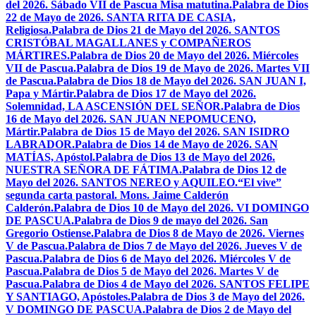
del 2026. Sábado VII de Pascua Misa matutina.
Palabra de Dios
22 de Mayo de 2026. SANTA RITA DE CASIA,
Religiosa.
Palabra de Dios 21 de Mayo del 2026. SANTOS
CRISTÓBAL MAGALLANES y COMPAÑEROS
MÁRTIRES.
Palabra de Dios 20 de Mayo del 2026. Miércoles
VII de Pascua.
Palabra de Dios 19 de Mayo de 2026. Martes VII
de Pascua.
Palabra de Dios 18 de Mayo del 2026. SAN JUAN I,
Papa y Mártir.
Palabra de Dios 17 de Mayo del 2026.
Solemnidad, LA ASCENSIÓN DEL SEÑOR.
Palabra de Dios
16 de Mayo del 2026. SAN JUAN NEPOMUCENO,
Mártir.
Palabra de Dios 15 de Mayo del 2026. SAN ISIDRO
LABRADOR.
Palabra de Dios 14 de Mayo de 2026. SAN
MATÍAS, Apóstol.
Palabra de Dios 13 de Mayo del 2026.
NUESTRA SEÑORA DE FÁTIMA.
Palabra de Dios 12 de
Mayo del 2026. SANTOS NEREO y AQUILEO.
“El vive”
segunda carta pastoral. Mons. Jaime Calderón
Calderón.
Palabra de Dios 10 de Mayo del 2026. VI DOMINGO
DE PASCUA.
Palabra de Dios 9 de mayo del 2026. San
Gregorio Ostiense.
Palabra de Dios 8 de Mayo de 2026. Viernes
V de Pascua.
Palabra de Dios 7 de Mayo del 2026. Jueves V de
Pascua.
Palabra de Dios 6 de Mayo del 2026. Miércoles V de
Pascua.
Palabra de Dios 5 de Mayo del 2026. Martes V de
Pascua.
Palabra de Dios 4 de Mayo del 2026. SANTOS FELIPE
Y SANTIAGO, Apóstoles.
Palabra de Dios 3 de Mayo del 2026.
V DOMINGO DE PASCUA.
Palabra de Dios 2 de Mayo del