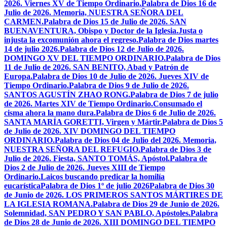
2026. Viernes XV de Tiempo Ordinario.
Palabra de Dios 16 de
Julio de 2026. Memoria, NUESTRA SEÑORA DEL
CARMEN.
Palabra de Dios 15 de Julio de 2026. SAN
BUENAVENTURA, Obispo y Doctor de la Iglesia.
Justa o
injusta la excomunión ahora el regreso.
Palabra de Dios martes
14 de julio 2026.
Palabra de Dios 12 de Julio de 2026.
DOMINGO XV DEL TIEMPO ORDINARIO.
Palabra de Dios
11 de Julio de 2026. SAN BENITO, Abad y Patrón de
Europa.
Palabra de Dios 10 de Julio de 2026. Jueves XIV de
Tiempo Ordinario.
Palabra de Dios 9 de Julio de 2026.
SANTOS AGUSTÍN ZHAO RONG.
Palabra de Dios 7 de julio
de 2026. Martes XIV de Tiempo Ordinario.
Consumado el
cisma ahora la mano dura.
Palabra de Dios 6 de Julio de 2026.
SANTA MARÍA GORETTI, Virgen y Mártir.
Palabra de Dios 5
de Julio de 2026. XIV DOMINGO DEL TIEMPO
ORDINARIO.
Palabra de Dios 04 de Julio del 2026. Memoria,
NUESTRA SEÑORA DEL REFUGIO.
Palabra de Dios 3 de
Julio de 2026. Fiesta, SANTO TOMÁS, Apóstol.
Palabra de
Dios 2 de Julio de 2026. Jueves XIII de Tiempo
Ordinario.
Laicos buscando predicar la homilía
eucarística
Palabra de Dios 1º de julio 2026
Palabra de Dios 30
de Junio de 2026. LOS PRIMEROS SANTOS MÁRTIRES DE
LA IGLESIA ROMANA.
Palabra de Dios 29 de Junio de 2026.
Solemnidad, SAN PEDRO Y SAN PABLO, Apóstoles.
Palabra
de Dios 28 de Junio de 2026. XIII DOMINGO DEL TIEMPO