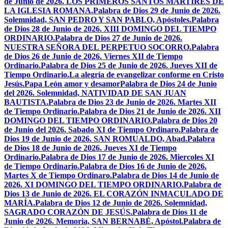
de Junio de 2026. LOS PRIMEROS SANTOS MÁRTIRES DE
LA IGLESIA ROMANA.
Palabra de Dios 29 de Junio de 2026.
Solemnidad, SAN PEDRO Y SAN PABLO, Apóstoles.
Palabra
de Dios 28 de Junio de 2026. XIII DOMINGO DEL TIEMPO
ORDINARIO.
Palabra de Dios 27 de Junio de 2026.
NUESTRA SEÑORA DEL PERPETUO SOCORRO.
Palabra
de Dios 26 de Junio de 2026. Viernes XII de Tiempo
Ordinario.
Palabra de Dios 25 de Junio de 2026. Jueves XII de
Tiempo Ordinario.
La alegría de evangelizar conforme en Cristo
Jesús.
Papa León amor y desamor
Palabra de Dios 24 de Junio
del 2026. Solemnidad, NATIVIDAD DE SAN JUAN
BAUTISTA.
Palabra de Dios 23 de Junio de 2026. Martes XII
de Tiempo Ordinario.
Palabra de Dios 21 de Junio de 2026. XII
DOMINGO DEL TIEMPO ORDINARIO.
Palabra de Dios 20
de Junio del 2026. Sabado XI de Tiempo Ordinaro.
Palabra de
Dios 19 de Junio de 2026. SAN ROMUALDO, Abad.
Palabra
de Dios 18 de Junio de 2026. Jueves XI de Tiempo
Ordinario.
Palabra de Dios 17 de Junio de 2026. Miercoles XI
de Tiempo Ordinario.
Palabra de Dios 16 de Junio de 2026.
Martes X de Tiempo Ordinaro.
Palabra de Dios 14 de Junio de
2026. XI DOMINGO DEL TIEMPO ORDINARIO.
Palabra de
Dios 13 de Junio de 2026. EL CORAZÓN INMACULADO DE
MARÍA.
Palabra de Dios 12 de Junio de 2026. Solemnidad,
SAGRADO CORAZÓN DE JESÚS.
Palabra de Dios 11 de
Junio de 2026. Memoria, SAN BERNABÉ, Apóstol.
Palabra de