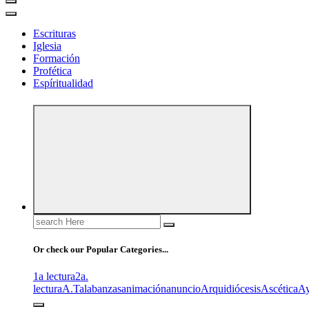
Escrituras
Iglesia
Formación
Profética
Espíritualidad
Search
for:
Or check our Popular Categories...
1a lectura
2a.
lectura
A.T
alabanzas
animación
anuncio
Arquidiócesis
Ascética
A