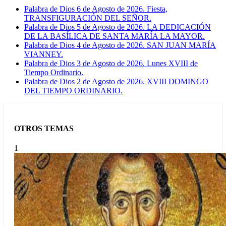
Palabra de Dios 6 de Agosto de 2026. Fiesta,
TRANSFIGURACIÓN DEL SEÑOR.
Palabra de Dios 5 de Agosto de 2026. LA DEDICACIÓN
DE LA BASÍLICA DE SANTA MARÍA LA MAYOR.
Palabra de Dios 4 de Agosto de 2026. SAN JUAN MARÍA
VIANNEY.
Palabra de Dios 3 de Agosto de 2026. Lunes XVIII de
Tiempo Ordinario.
Palabra de Dios 2 de Agosto de 2026. XVIII DOMINGO
DEL TIEMPO ORDINARIO.
OTROS TEMAS
1