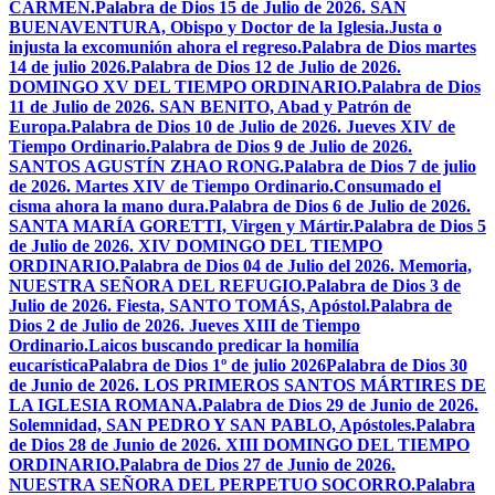
CARMEN.
Palabra de Dios 15 de Julio de 2026. SAN
BUENAVENTURA, Obispo y Doctor de la Iglesia.
Justa o
injusta la excomunión ahora el regreso.
Palabra de Dios martes
14 de julio 2026.
Palabra de Dios 12 de Julio de 2026.
DOMINGO XV DEL TIEMPO ORDINARIO.
Palabra de Dios
11 de Julio de 2026. SAN BENITO, Abad y Patrón de
Europa.
Palabra de Dios 10 de Julio de 2026. Jueves XIV de
Tiempo Ordinario.
Palabra de Dios 9 de Julio de 2026.
SANTOS AGUSTÍN ZHAO RONG.
Palabra de Dios 7 de julio
de 2026. Martes XIV de Tiempo Ordinario.
Consumado el
cisma ahora la mano dura.
Palabra de Dios 6 de Julio de 2026.
SANTA MARÍA GORETTI, Virgen y Mártir.
Palabra de Dios 5
de Julio de 2026. XIV DOMINGO DEL TIEMPO
ORDINARIO.
Palabra de Dios 04 de Julio del 2026. Memoria,
NUESTRA SEÑORA DEL REFUGIO.
Palabra de Dios 3 de
Julio de 2026. Fiesta, SANTO TOMÁS, Apóstol.
Palabra de
Dios 2 de Julio de 2026. Jueves XIII de Tiempo
Ordinario.
Laicos buscando predicar la homilía
eucarística
Palabra de Dios 1º de julio 2026
Palabra de Dios 30
de Junio de 2026. LOS PRIMEROS SANTOS MÁRTIRES DE
LA IGLESIA ROMANA.
Palabra de Dios 29 de Junio de 2026.
Solemnidad, SAN PEDRO Y SAN PABLO, Apóstoles.
Palabra
de Dios 28 de Junio de 2026. XIII DOMINGO DEL TIEMPO
ORDINARIO.
Palabra de Dios 27 de Junio de 2026.
NUESTRA SEÑORA DEL PERPETUO SOCORRO.
Palabra