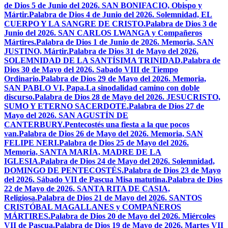
de Dios 5 de Junio del 2026. SAN BONIFACIO, Obispo y
Mártir.
Palabra de Dios 4 de Junio del 2026. Solemnidad, EL
CUERPO Y LA SANGRE DE CRISTO.
Palabra de Dios 3 de
Junio del 2026. SAN CARLOS LWANGA y Compañeros
Mártires.
Palabra de Dios 1 de Junio de 2026. Memoria, SAN
JUSTINO, Mártir.
Palabra de Dios 31 de Mayo del 2026.
SOLEMNIDAD DE LA SANTÍSIMA TRINIDAD.
Palabra de
Dios 30 de Mayo del 2026. Sabado VIII de Tiempo
Ordinario.
Palabra de Dios 29 de Mayo del 2026. Memoria,
SAN PABLO VI, Papa.
La sinodalidad camino con doble
discurso.
Palabra de Dios 28 de Mayo del 2026. JESUCRISTO,
SUMO Y ETERNO SACERDOTE.
Palabra de Dios 27 de
Mayo del 2026. SAN AGUSTÍN DE
CANTERBURY.
Pentecostés una fiesta a la que pocos
van.
Palabra de Dios 26 de Mayo del 2026. Memoria, SAN
FELIPE NERI.
Palabra de Dios 25 de Mayo del 2026.
Memoria, SANTA MARÍA, MADRE DE LA
IGLESIA.
Palabra de Dios 24 de Mayo del 2026. Solemnidad,
DOMINGO DE PENTECOSTÉS.
Palabra de Dios 23 de Mayo
del 2026. Sábado VII de Pascua Misa matutina.
Palabra de Dios
22 de Mayo de 2026. SANTA RITA DE CASIA,
Religiosa.
Palabra de Dios 21 de Mayo del 2026. SANTOS
CRISTÓBAL MAGALLANES y COMPAÑEROS
MÁRTIRES.
Palabra de Dios 20 de Mayo del 2026. Miércoles
VII de Pascua.
Palabra de Dios 19 de Mayo de 2026. Martes VII