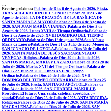
Skip
to
Eventos próximos:
Palabra de Dios 6 de Agosto de 2026. Fiesta,
content
TRANSFIGURACIÓN DEL SEÑOR.
Palabra de Dios 5 de
Agosto de 2026. LA DEDICACIÓN DE LA BASÍLICA DE
SANTA MARÍA LA MAYOR.
Palabra de Dios 4 de Agosto de
2026. SAN JUAN MARÍA VIANNEY.
Palabra de Dios 3 de
Agosto de 2026. Lunes XVIII de Tiempo Ordinario.
Palabra de
Dios 2 de Agosto de 2026. XVIII DOMINGO DEL TIEMPO
ORDINARIO.
Palabra de Dios 1º de agosto 2026.San Alfonso
María de Ligorio
Palabra de Dios 31 de Julio de 2026. Memoria,
SAN IGNACIO DE LOYOLA.
Palabra de Dios 30 de Julio del
2026. SANTA MARÍA DE JESÚS SACRAMENTADO
VENEGAS, Religiosa.
Palabra de Dios 29 de Julio de 2026.
SANTOS MARTA, MARÍA y LÁZARO.
Palabra de Dios 28 de
Julio de 2026. Martes XVII del Tiempo Ordinario.
Palabra de
Dios 27 de Julio de 2026. Lunes XVII de Tiempo
Ordinario.
Palabra de Dios 26 de Julio de 2026. XVII
DOMINGO DEL TIEMPO ORDINARIO.
Palabra de Dios 25
de Julio de 2026. Fiesta, SANTIAGO APÓSTOL.
Palabra de
Dios 24 de Julio de 2026. SAN CHÁRBEL MAKHLUF,
Presbítero.
El futuro: Una, santa, católica, apostólica, ¿y
sinodal?
Palabra de Dios 23 de Julio de 2026. ANTA BRÍGIDA,
Religiosa.
Palabra de Dios 22 de Julio de 2026. SANTA MARÍA
MAGDALENA.
Palabra de Dios 21 de Julio de 2026. SAN