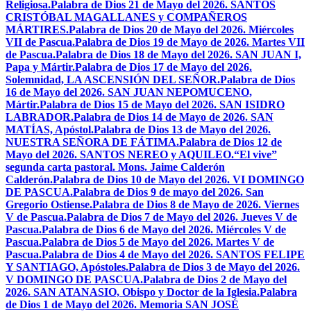
Religiosa.
Palabra de Dios 21 de Mayo del 2026. SANTOS
CRISTÓBAL MAGALLANES y COMPAÑEROS
MÁRTIRES.
Palabra de Dios 20 de Mayo del 2026. Miércoles
VII de Pascua.
Palabra de Dios 19 de Mayo de 2026. Martes VII
de Pascua.
Palabra de Dios 18 de Mayo del 2026. SAN JUAN I,
Papa y Mártir.
Palabra de Dios 17 de Mayo del 2026.
Solemnidad, LA ASCENSIÓN DEL SEÑOR.
Palabra de Dios
16 de Mayo del 2026. SAN JUAN NEPOMUCENO,
Mártir.
Palabra de Dios 15 de Mayo del 2026. SAN ISIDRO
LABRADOR.
Palabra de Dios 14 de Mayo de 2026. SAN
MATÍAS, Apóstol.
Palabra de Dios 13 de Mayo del 2026.
NUESTRA SEÑORA DE FÁTIMA.
Palabra de Dios 12 de
Mayo del 2026. SANTOS NEREO y AQUILEO.
“El vive”
segunda carta pastoral. Mons. Jaime Calderón
Calderón.
Palabra de Dios 10 de Mayo del 2026. VI DOMINGO
DE PASCUA.
Palabra de Dios 9 de mayo del 2026. San
Gregorio Ostiense.
Palabra de Dios 8 de Mayo de 2026. Viernes
V de Pascua.
Palabra de Dios 7 de Mayo del 2026. Jueves V de
Pascua.
Palabra de Dios 6 de Mayo del 2026. Miércoles V de
Pascua.
Palabra de Dios 5 de Mayo del 2026. Martes V de
Pascua.
Palabra de Dios 4 de Mayo del 2026. SANTOS FELIPE
Y SANTIAGO, Apóstoles.
Palabra de Dios 3 de Mayo del 2026.
V DOMINGO DE PASCUA.
Palabra de Dios 2 de Mayo del
2026. SAN ATANASIO, Obispo y Doctor de la Iglesia.
Palabra
de Dios 1 de Mayo del 2026. Memoria SAN JOSÉ