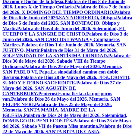
Diácono y Doctor de la Iglesia.
Palabra de Dios 8 de Junio de
2026. Lunes X de Tiempo Ordiario.
Palabra de Dios 7 de Junio
del 2026. X DOMINGO DEL TIEMPO ORDINARIO.
Palabra
de Dios 6 de Junio del 2026.SAN NORBERTO, Obispo.
Palabra
de Dios 5 de Junio del 2026. SAN BONIFACIO, Obispo y
Mártir.
Palabra de Dios 4 de Junio del 2026. Solemnidad, EL
CUERPO Y LA SANGRE DE CRISTO.
Palabra de Dios 3 de
Junio del 2026. SAN CARLOS LWANGA y Compañeros
Mártires.
Palabra de Dios 1 de Junio de 2026. Memoria, SAN
JUSTINO, Mártir.
Palabra de Dios 31 de Mayo del 2026.
SOLEMNIDAD DE LA SANTÍSIMA TRINIDAD.
Palabra de
Dios 30 de Mayo del 2026. Sabado VIII de Tiempo
Ordinario.
Palabra de Dios 29 de Mayo del 2026. Memoria,
SAN PABLO VI, Papa.
La sinodalidad camino con doble
discurso.
Palabra de Dios 28 de Mayo del 2026. JESUCRISTO,
SUMO Y ETERNO SACERDOTE.
Palabra de Dios 27 de
Mayo del 2026. SAN AGUSTÍN DE
CANTERBURY.
Pentecostés una fiesta a la que pocos
van.
Palabra de Dios 26 de Mayo del 2026. Memoria, SAN
FELIPE NERI.
Palabra de Dios 25 de Mayo del 2026.
Memoria, SANTA MARÍA, MADRE DE LA
IGLESIA.
Palabra de Dios 24 de Mayo del 2026. Solemnidad,
DOMINGO DE PENTECOSTÉS.
Palabra de Dios 23 de Mayo
del 2026. Sábado VII de Pascua Misa matutina.
Palabra de Dios
22 de Mayo de 2026. SANTA RITA DE CASIA,