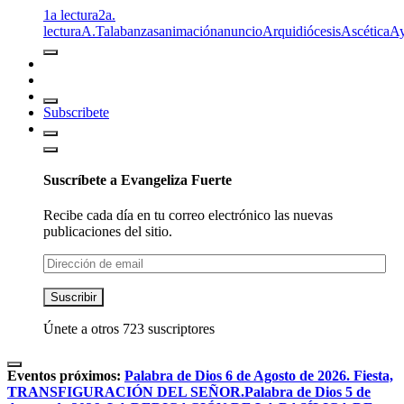
1a lectura
2a.
lectura
A.T
alabanzas
animación
anuncio
Arquidiócesis
Ascética
A
Subscribete
Suscríbete a Evangeliza Fuerte
Recibe cada día en tu correo electrónico las nuevas
publicaciones del sitio.
Dirección
de
email
Suscribir
Únete a otros 723 suscriptores
Eventos próximos:
Palabra de Dios 6 de Agosto de 2026. Fiesta,
TRANSFIGURACIÓN DEL SEÑOR.
Palabra de Dios 5 de