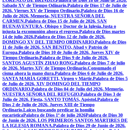
LORENZO DE BRÍNDIS.
Palabra de Dios 18 de Julio de 2026.
Sabado XV de Tiempo Odinario.
Palabra de Dios 17 de Julio de
2026. Viernes XV de Tiempo Ordinario.
Palabra de Dios 16 de
Julio de 2026. Memoria, NUESTRA SEÑORA DEL
CARMEN.
Palabra de Dios 15 de Julio de 2026. SAN
BUENAVENTURA, Obispo y Doctor de la Iglesia.
Justa o
injusta la excomunión ahora el regreso.
Palabra de Dios martes
14 de julio 2026.
Palabra de Dios 12 de Julio de 2026.
DOMINGO XV DEL TIEMPO ORDINARIO.
Palabra de Dios
11 de Julio de 2026. SAN BENITO, Abad y Patrón de
Europa.
Palabra de Dios 10 de Julio de 2026. Jueves XIV de
Tiempo Ordinario.
Palabra de Dios 9 de Julio de 2026.
SANTOS AGUSTÍN ZHAO RONG.
Palabra de Dios 7 de julio
de 2026. Martes XIV de Tiempo Ordinario.
Consumado el
cisma ahora la mano dura.
Palabra de Dios 6 de Julio de 2026.
SANTA MARÍA GORETTI, Virgen y Mártir.
Palabra de Dios 5
de Julio de 2026. XIV DOMINGO DEL TIEMPO
ORDINARIO.
Palabra de Dios 04 de Julio del 2026. Memoria,
NUESTRA SEÑORA DEL REFUGIO.
Palabra de Dios 3 de
Julio de 2026. Fiesta, SANTO TOMÁS, Apóstol.
Palabra de
Dios 2 de Julio de 2026. Jueves XIII de Tiempo
Ordinario.
Laicos buscando predicar la homilía
eucarística
Palabra de Dios 1º de julio 2026
Palabra de Dios 30
de Junio de 2026. LOS PRIMEROS SANTOS MÁRTIRES DE
LA IGLESIA ROMANA.
Palabra de Dios 29 de Junio de 2026.