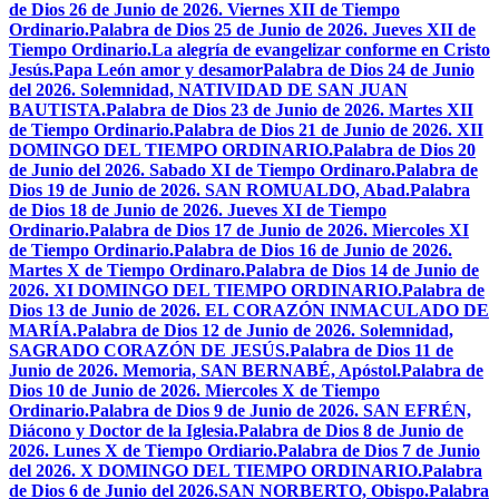
de Dios 26 de Junio de 2026. Viernes XII de Tiempo
Ordinario.
Palabra de Dios 25 de Junio de 2026. Jueves XII de
Tiempo Ordinario.
La alegría de evangelizar conforme en Cristo
Jesús.
Papa León amor y desamor
Palabra de Dios 24 de Junio
del 2026. Solemnidad, NATIVIDAD DE SAN JUAN
BAUTISTA.
Palabra de Dios 23 de Junio de 2026. Martes XII
de Tiempo Ordinario.
Palabra de Dios 21 de Junio de 2026. XII
DOMINGO DEL TIEMPO ORDINARIO.
Palabra de Dios 20
de Junio del 2026. Sabado XI de Tiempo Ordinaro.
Palabra de
Dios 19 de Junio de 2026. SAN ROMUALDO, Abad.
Palabra
de Dios 18 de Junio de 2026. Jueves XI de Tiempo
Ordinario.
Palabra de Dios 17 de Junio de 2026. Miercoles XI
de Tiempo Ordinario.
Palabra de Dios 16 de Junio de 2026.
Martes X de Tiempo Ordinaro.
Palabra de Dios 14 de Junio de
2026. XI DOMINGO DEL TIEMPO ORDINARIO.
Palabra de
Dios 13 de Junio de 2026. EL CORAZÓN INMACULADO DE
MARÍA.
Palabra de Dios 12 de Junio de 2026. Solemnidad,
SAGRADO CORAZÓN DE JESÚS.
Palabra de Dios 11 de
Junio de 2026. Memoria, SAN BERNABÉ, Apóstol.
Palabra de
Dios 10 de Junio de 2026. Miercoles X de Tiempo
Ordinario.
Palabra de Dios 9 de Junio de 2026. SAN EFRÉN,
Diácono y Doctor de la Iglesia.
Palabra de Dios 8 de Junio de
2026. Lunes X de Tiempo Ordiario.
Palabra de Dios 7 de Junio
del 2026. X DOMINGO DEL TIEMPO ORDINARIO.
Palabra
de Dios 6 de Junio del 2026.SAN NORBERTO, Obispo.
Palabra