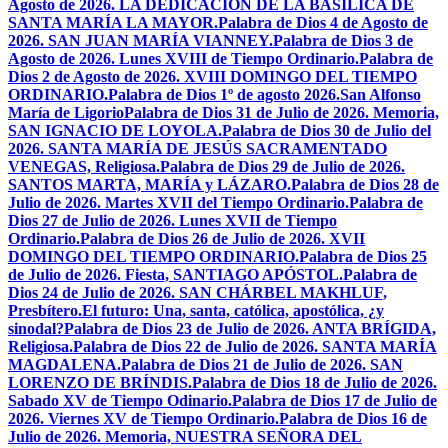
Agosto de 2026. LA DEDICACIÓN DE LA BASÍLICA DE
SANTA MARÍA LA MAYOR.
Palabra de Dios 4 de Agosto de
2026. SAN JUAN MARÍA VIANNEY.
Palabra de Dios 3 de
Agosto de 2026. Lunes XVIII de Tiempo Ordinario.
Palabra de
Dios 2 de Agosto de 2026. XVIII DOMINGO DEL TIEMPO
ORDINARIO.
Palabra de Dios 1º de agosto 2026.San Alfonso
María de Ligorio
Palabra de Dios 31 de Julio de 2026. Memoria,
SAN IGNACIO DE LOYOLA.
Palabra de Dios 30 de Julio del
2026. SANTA MARÍA DE JESÚS SACRAMENTADO
VENEGAS, Religiosa.
Palabra de Dios 29 de Julio de 2026.
SANTOS MARTA, MARÍA y LÁZARO.
Palabra de Dios 28 de
Julio de 2026. Martes XVII del Tiempo Ordinario.
Palabra de
Dios 27 de Julio de 2026. Lunes XVII de Tiempo
Ordinario.
Palabra de Dios 26 de Julio de 2026. XVII
DOMINGO DEL TIEMPO ORDINARIO.
Palabra de Dios 25
de Julio de 2026. Fiesta, SANTIAGO APÓSTOL.
Palabra de
Dios 24 de Julio de 2026. SAN CHÁRBEL MAKHLUF,
Presbítero.
El futuro: Una, santa, católica, apostólica, ¿y
sinodal?
Palabra de Dios 23 de Julio de 2026. ANTA BRÍGIDA,
Religiosa.
Palabra de Dios 22 de Julio de 2026. SANTA MARÍA
MAGDALENA.
Palabra de Dios 21 de Julio de 2026. SAN
LORENZO DE BRÍNDIS.
Palabra de Dios 18 de Julio de 2026.
Sabado XV de Tiempo Odinario.
Palabra de Dios 17 de Julio de
2026. Viernes XV de Tiempo Ordinario.
Palabra de Dios 16 de
Julio de 2026. Memoria, NUESTRA SEÑORA DEL