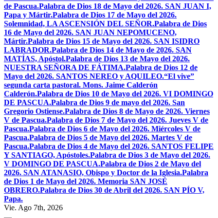
de Pascua.
Palabra de Dios 18 de Mayo del 2026. SAN JUAN I,
Papa y Mártir.
Palabra de Dios 17 de Mayo del 2026.
Solemnidad, LA ASCENSIÓN DEL SEÑOR.
Palabra de Dios
16 de Mayo del 2026. SAN JUAN NEPOMUCENO,
Mártir.
Palabra de Dios 15 de Mayo del 2026. SAN ISIDRO
LABRADOR.
Palabra de Dios 14 de Mayo de 2026. SAN
MATÍAS, Apóstol.
Palabra de Dios 13 de Mayo del 2026.
NUESTRA SEÑORA DE FÁTIMA.
Palabra de Dios 12 de
Mayo del 2026. SANTOS NEREO y AQUILEO.
“El vive”
segunda carta pastoral. Mons. Jaime Calderón
Calderón.
Palabra de Dios 10 de Mayo del 2026. VI DOMINGO
DE PASCUA.
Palabra de Dios 9 de mayo del 2026. San
Gregorio Ostiense.
Palabra de Dios 8 de Mayo de 2026. Viernes
V de Pascua.
Palabra de Dios 7 de Mayo del 2026. Jueves V de
Pascua.
Palabra de Dios 6 de Mayo del 2026. Miércoles V de
Pascua.
Palabra de Dios 5 de Mayo del 2026. Martes V de
Pascua.
Palabra de Dios 4 de Mayo del 2026. SANTOS FELIPE
Y SANTIAGO, Apóstoles.
Palabra de Dios 3 de Mayo del 2026.
V DOMINGO DE PASCUA.
Palabra de Dios 2 de Mayo del
2026. SAN ATANASIO, Obispo y Doctor de la Iglesia.
Palabra
de Dios 1 de Mayo del 2026. Memoria SAN JOSÉ
OBRERO.
Palabra de Dios 30 de Abril del 2026. SAN PÍO V,
Papa.
Vie. Ago 7th, 2026