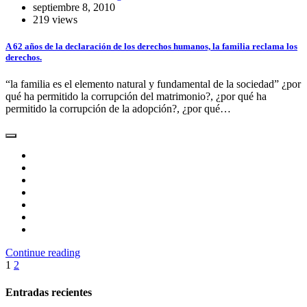
septiembre 8, 2010
219 views
A 62 años de la declaración de los derechos humanos, la familia reclama los
derechos.
“la familia es el elemento natural y fundamental de la sociedad” ¿por
qué ha permitido la corrupción del matrimonio?, ¿por qué ha
permitido la corrupción de la adopción?, ¿por qué…
Continue reading
Paginación
1
2
de
Entradas recientes
entradas