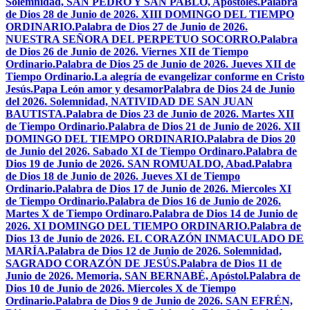
Solemnidad, SAN PEDRO Y SAN PABLO, Apóstoles.
Palabra
de Dios 28 de Junio de 2026. XIII DOMINGO DEL TIEMPO
ORDINARIO.
Palabra de Dios 27 de Junio de 2026.
NUESTRA SEÑORA DEL PERPETUO SOCORRO.
Palabra
de Dios 26 de Junio de 2026. Viernes XII de Tiempo
Ordinario.
Palabra de Dios 25 de Junio de 2026. Jueves XII de
Tiempo Ordinario.
La alegría de evangelizar conforme en Cristo
Jesús.
Papa León amor y desamor
Palabra de Dios 24 de Junio
del 2026. Solemnidad, NATIVIDAD DE SAN JUAN
BAUTISTA.
Palabra de Dios 23 de Junio de 2026. Martes XII
de Tiempo Ordinario.
Palabra de Dios 21 de Junio de 2026. XII
DOMINGO DEL TIEMPO ORDINARIO.
Palabra de Dios 20
de Junio del 2026. Sabado XI de Tiempo Ordinaro.
Palabra de
Dios 19 de Junio de 2026. SAN ROMUALDO, Abad.
Palabra
de Dios 18 de Junio de 2026. Jueves XI de Tiempo
Ordinario.
Palabra de Dios 17 de Junio de 2026. Miercoles XI
de Tiempo Ordinario.
Palabra de Dios 16 de Junio de 2026.
Martes X de Tiempo Ordinaro.
Palabra de Dios 14 de Junio de
2026. XI DOMINGO DEL TIEMPO ORDINARIO.
Palabra de
Dios 13 de Junio de 2026. EL CORAZÓN INMACULADO DE
MARÍA.
Palabra de Dios 12 de Junio de 2026. Solemnidad,
SAGRADO CORAZÓN DE JESÚS.
Palabra de Dios 11 de
Junio de 2026. Memoria, SAN BERNABÉ, Apóstol.
Palabra de
Dios 10 de Junio de 2026. Miercoles X de Tiempo
Ordinario.
Palabra de Dios 9 de Junio de 2026. SAN EFRÉN,