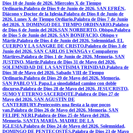
Dios 10 de Junio de 2026. Miercoles X de Tiempo
Ordinario.
Palabra de Dios 9 de Junio de 2026. SAN EFRÉN,
Diácono y Doctor de la Iglesia.
Palabra de Dios 8 de Junio de
2026. Lunes X de Tiempo Ordiario.
Palabra de Dios 7 de Junio
del 2026. X DOMINGO DEL TIEMPO ORDINARIO.
Palabra
de Dios 6 de Junio del 2026.SAN NORBERTO, Obispo.
Palabra
de Dios 5 de Junio del 2026. SAN BONIFACIO, Obispo y
Mártir.
Palabra de Dios 4 de Junio del 2026. Solemnidad, EL
CUERPO Y LA SANGRE DE CRISTO.
Palabra de Dios 3 de
Junio del 2026. SAN CARLOS LWANGA y Compañeros
Mártires.
Palabra de Dios 1 de Junio de 2026. Memoria, SAN
JUSTINO, Mártir.
Palabra de Dios 31 de Mayo del 2026.
SOLEMNIDAD DE LA SANTÍSIMA TRINIDAD.
Palabra de
Dios 30 de Mayo del 2026. Sabado VIII de Tiempo
Ordinario.
Palabra de Dios 29 de Mayo del 2026. Memoria,
SAN PABLO VI, Papa.
La sinodalidad camino con doble
discurso.
Palabra de Dios 28 de Mayo del 2026. JESUCRISTO,
SUMO Y ETERNO SACERDOTE.
Palabra de Dios 27 de
Mayo del 2026. SAN AGUSTÍN DE
CANTERBURY.
Pentecostés una fiesta a la que pocos
van.
Palabra de Dios 26 de Mayo del 2026. Memoria, SAN
FELIPE NERI.
Palabra de Dios 25 de Mayo del 2026.
Memoria, SANTA MARÍA, MADRE DE LA
IGLESIA.
Palabra de Dios 24 de Mayo del 2026. Solemnidad,
DOMINGO DE PENTECOSTÉS.
Palabra de Dios 23 de Mayo