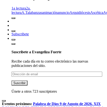
1a lectura
2a.
lectura
A.T
alabanzas
animación
anuncio
Arquidiócesis
Ascética
A
Subscribete
Suscríbete a Evangeliza Fuerte
Recibe cada día en tu correo electrónico las nuevas
publicaciones del sitio.
Dirección
de
email
Suscribir
Únete a otros 723 suscriptores
Eventos próximos:
Palabra de Dios 9 de Agosto de 2026. XIX