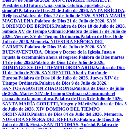
Dios 24 de Julio de 2026. SAN CHÁRBEL MAKHLUF,
Presbítero.
El futuro: Una, santa, católica, apostólica, ¿y
sinodal?
Palabra de Dios 23 de Julio de 2026. ANTA BRÍGIDA,
Religiosa.
Palabra de Dios 22 de Julio de 2026. SANTA MARÍA
MAGDALENA.
Palabra de Dios 21 de Julio de 2026. SAN
LORENZO DE BRÍNDIS.
Palabra de Dios 18 de Julio de 2026.
Sabado XV de Tiempo Odinario.
Palabra de Dios 17 de Julio de
2026. Viernes XV de Tiempo Ordinario.
Palabra de Dios 16 de
Julio de 2026. Memoria, NUESTRA SEÑORA DEL
CARMEN.
Palabra de Dios 15 de Julio de 2026. SAN
BUENAVENTURA, Obispo y Doctor de la Iglesia.
Justa o
injusta la excomunión ahora el regreso.
Palabra de Dios martes
14 de julio 2026.
Palabra de Dios 12 de Julio de 2026.
DOMINGO XV DEL TIEMPO ORDINARIO.
Palabra de Dios
11 de Julio de 2026. SAN BENITO, Abad y Patrón de
Europa.
Palabra de Dios 10 de Julio de 2026. Jueves XIV de
Tiempo Ordinario.
Palabra de Dios 9 de Julio de 2026.
SANTOS AGUSTÍN ZHAO RONG.
Palabra de Dios 7 de julio
de 2026. Martes XIV de Tiempo Ordinario.
Consumado el
cisma ahora la mano dura.
Palabra de Dios 6 de Julio de 2026.
SANTA MARÍA GORETTI, Virgen y Mártir.
Palabra de Dios 5
de Julio de 2026. XIV DOMINGO DEL TIEMPO
ORDINARIO.
Palabra de Dios 04 de Julio del 2026. Memoria,
NUESTRA SEÑORA DEL REFUGIO.
Palabra de Dios 3 de
Julio de 2026. Fiesta, SANTO TOMÁS, Apóstol.
Palabra de