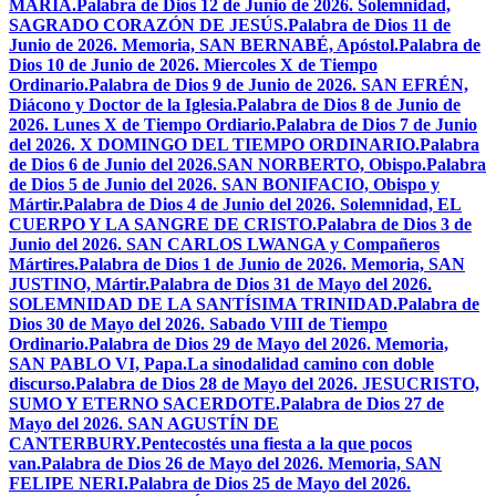
MARÍA.
Palabra de Dios 12 de Junio de 2026. Solemnidad,
SAGRADO CORAZÓN DE JESÚS.
Palabra de Dios 11 de
Junio de 2026. Memoria, SAN BERNABÉ, Apóstol.
Palabra de
Dios 10 de Junio de 2026. Miercoles X de Tiempo
Ordinario.
Palabra de Dios 9 de Junio de 2026. SAN EFRÉN,
Diácono y Doctor de la Iglesia.
Palabra de Dios 8 de Junio de
2026. Lunes X de Tiempo Ordiario.
Palabra de Dios 7 de Junio
del 2026. X DOMINGO DEL TIEMPO ORDINARIO.
Palabra
de Dios 6 de Junio del 2026.SAN NORBERTO, Obispo.
Palabra
de Dios 5 de Junio del 2026. SAN BONIFACIO, Obispo y
Mártir.
Palabra de Dios 4 de Junio del 2026. Solemnidad, EL
CUERPO Y LA SANGRE DE CRISTO.
Palabra de Dios 3 de
Junio del 2026. SAN CARLOS LWANGA y Compañeros
Mártires.
Palabra de Dios 1 de Junio de 2026. Memoria, SAN
JUSTINO, Mártir.
Palabra de Dios 31 de Mayo del 2026.
SOLEMNIDAD DE LA SANTÍSIMA TRINIDAD.
Palabra de
Dios 30 de Mayo del 2026. Sabado VIII de Tiempo
Ordinario.
Palabra de Dios 29 de Mayo del 2026. Memoria,
SAN PABLO VI, Papa.
La sinodalidad camino con doble
discurso.
Palabra de Dios 28 de Mayo del 2026. JESUCRISTO,
SUMO Y ETERNO SACERDOTE.
Palabra de Dios 27 de
Mayo del 2026. SAN AGUSTÍN DE
CANTERBURY.
Pentecostés una fiesta a la que pocos
van.
Palabra de Dios 26 de Mayo del 2026. Memoria, SAN
FELIPE NERI.
Palabra de Dios 25 de Mayo del 2026.