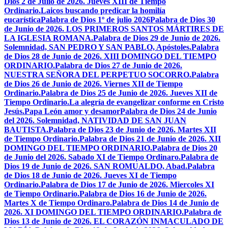
Dios 2 de Julio de 2026. Jueves XIII de Tiempo
Ordinario.
Laicos buscando predicar la homilía
eucarística
Palabra de Dios 1º de julio 2026
Palabra de Dios 30
de Junio de 2026. LOS PRIMEROS SANTOS MÁRTIRES DE
LA IGLESIA ROMANA.
Palabra de Dios 29 de Junio de 2026.
Solemnidad, SAN PEDRO Y SAN PABLO, Apóstoles.
Palabra
de Dios 28 de Junio de 2026. XIII DOMINGO DEL TIEMPO
ORDINARIO.
Palabra de Dios 27 de Junio de 2026.
NUESTRA SEÑORA DEL PERPETUO SOCORRO.
Palabra
de Dios 26 de Junio de 2026. Viernes XII de Tiempo
Ordinario.
Palabra de Dios 25 de Junio de 2026. Jueves XII de
Tiempo Ordinario.
La alegría de evangelizar conforme en Cristo
Jesús.
Papa León amor y desamor
Palabra de Dios 24 de Junio
del 2026. Solemnidad, NATIVIDAD DE SAN JUAN
BAUTISTA.
Palabra de Dios 23 de Junio de 2026. Martes XII
de Tiempo Ordinario.
Palabra de Dios 21 de Junio de 2026. XII
DOMINGO DEL TIEMPO ORDINARIO.
Palabra de Dios 20
de Junio del 2026. Sabado XI de Tiempo Ordinaro.
Palabra de
Dios 19 de Junio de 2026. SAN ROMUALDO, Abad.
Palabra
de Dios 18 de Junio de 2026. Jueves XI de Tiempo
Ordinario.
Palabra de Dios 17 de Junio de 2026. Miercoles XI
de Tiempo Ordinario.
Palabra de Dios 16 de Junio de 2026.
Martes X de Tiempo Ordinaro.
Palabra de Dios 14 de Junio de
2026. XI DOMINGO DEL TIEMPO ORDINARIO.
Palabra de
Dios 13 de Junio de 2026. EL CORAZÓN INMACULADO DE