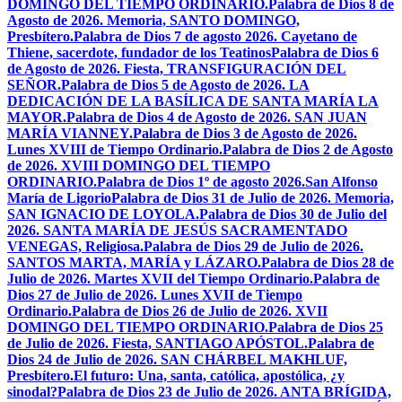
DOMINGO DEL TIEMPO ORDINARIO.
Palabra de Dios 8 de
Agosto de 2026. Memoria, SANTO DOMINGO,
Presbítero.
Palabra de Dios 7 de agosto 2026. Cayetano de
Thiene, sacerdote, fundador de los Teatinos
Palabra de Dios 6
de Agosto de 2026. Fiesta, TRANSFIGURACIÓN DEL
SEÑOR.
Palabra de Dios 5 de Agosto de 2026. LA
DEDICACIÓN DE LA BASÍLICA DE SANTA MARÍA LA
MAYOR.
Palabra de Dios 4 de Agosto de 2026. SAN JUAN
MARÍA VIANNEY.
Palabra de Dios 3 de Agosto de 2026.
Lunes XVIII de Tiempo Ordinario.
Palabra de Dios 2 de Agosto
de 2026. XVIII DOMINGO DEL TIEMPO
ORDINARIO.
Palabra de Dios 1º de agosto 2026.San Alfonso
María de Ligorio
Palabra de Dios 31 de Julio de 2026. Memoria,
SAN IGNACIO DE LOYOLA.
Palabra de Dios 30 de Julio del
2026. SANTA MARÍA DE JESÚS SACRAMENTADO
VENEGAS, Religiosa.
Palabra de Dios 29 de Julio de 2026.
SANTOS MARTA, MARÍA y LÁZARO.
Palabra de Dios 28 de
Julio de 2026. Martes XVII del Tiempo Ordinario.
Palabra de
Dios 27 de Julio de 2026. Lunes XVII de Tiempo
Ordinario.
Palabra de Dios 26 de Julio de 2026. XVII
DOMINGO DEL TIEMPO ORDINARIO.
Palabra de Dios 25
de Julio de 2026. Fiesta, SANTIAGO APÓSTOL.
Palabra de
Dios 24 de Julio de 2026. SAN CHÁRBEL MAKHLUF,
Presbítero.
El futuro: Una, santa, católica, apostólica, ¿y
sinodal?
Palabra de Dios 23 de Julio de 2026. ANTA BRÍGIDA,