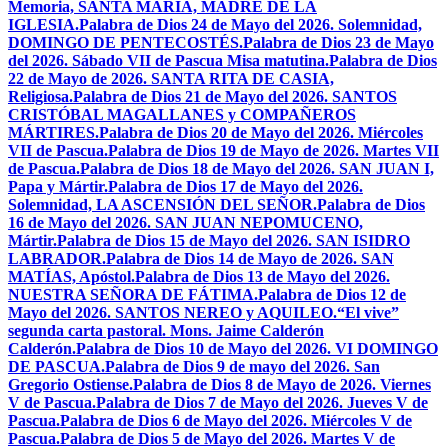
Memoria, SANTA MARÍA, MADRE DE LA
IGLESIA.
Palabra de Dios 24 de Mayo del 2026. Solemnidad,
DOMINGO DE PENTECOSTÉS.
Palabra de Dios 23 de Mayo
del 2026. Sábado VII de Pascua Misa matutina.
Palabra de Dios
22 de Mayo de 2026. SANTA RITA DE CASIA,
Religiosa.
Palabra de Dios 21 de Mayo del 2026. SANTOS
CRISTÓBAL MAGALLANES y COMPAÑEROS
MÁRTIRES.
Palabra de Dios 20 de Mayo del 2026. Miércoles
VII de Pascua.
Palabra de Dios 19 de Mayo de 2026. Martes VII
de Pascua.
Palabra de Dios 18 de Mayo del 2026. SAN JUAN I,
Papa y Mártir.
Palabra de Dios 17 de Mayo del 2026.
Solemnidad, LA ASCENSIÓN DEL SEÑOR.
Palabra de Dios
16 de Mayo del 2026. SAN JUAN NEPOMUCENO,
Mártir.
Palabra de Dios 15 de Mayo del 2026. SAN ISIDRO
LABRADOR.
Palabra de Dios 14 de Mayo de 2026. SAN
MATÍAS, Apóstol.
Palabra de Dios 13 de Mayo del 2026.
NUESTRA SEÑORA DE FÁTIMA.
Palabra de Dios 12 de
Mayo del 2026. SANTOS NEREO y AQUILEO.
“El vive”
segunda carta pastoral. Mons. Jaime Calderón
Calderón.
Palabra de Dios 10 de Mayo del 2026. VI DOMINGO
DE PASCUA.
Palabra de Dios 9 de mayo del 2026. San
Gregorio Ostiense.
Palabra de Dios 8 de Mayo de 2026. Viernes
V de Pascua.
Palabra de Dios 7 de Mayo del 2026. Jueves V de
Pascua.
Palabra de Dios 6 de Mayo del 2026. Miércoles V de
Pascua.
Palabra de Dios 5 de Mayo del 2026. Martes V de