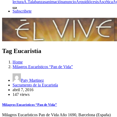
lectura
A.T
alabanzas
animación
anuncio
Arquidiócesis
Ascética
A
Subscribete
Tag Eucaristía
Home
Milagros Eucarísticos “Pan de Vida”
Paty Martinez
Sacramento de la Eucaristía
abril 7, 2016
147 views
Milagros Eucarísticos “Pan de Vida”
Milagros Eucarísticos Pan de Vida Año 1690, Barcelona (España)