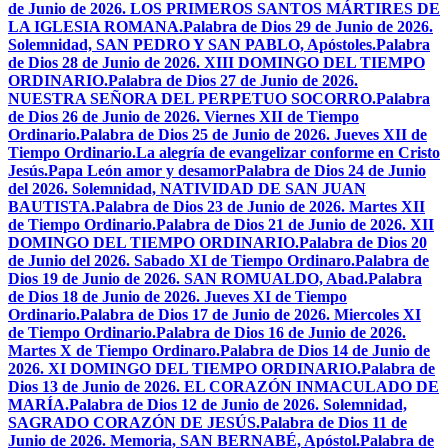
de Junio de 2026. LOS PRIMEROS SANTOS MÁRTIRES DE
LA IGLESIA ROMANA.
Palabra de Dios 29 de Junio de 2026.
Solemnidad, SAN PEDRO Y SAN PABLO, Apóstoles.
Palabra
de Dios 28 de Junio de 2026. XIII DOMINGO DEL TIEMPO
ORDINARIO.
Palabra de Dios 27 de Junio de 2026.
NUESTRA SEÑORA DEL PERPETUO SOCORRO.
Palabra
de Dios 26 de Junio de 2026. Viernes XII de Tiempo
Ordinario.
Palabra de Dios 25 de Junio de 2026. Jueves XII de
Tiempo Ordinario.
La alegría de evangelizar conforme en Cristo
Jesús.
Papa León amor y desamor
Palabra de Dios 24 de Junio
del 2026. Solemnidad, NATIVIDAD DE SAN JUAN
BAUTISTA.
Palabra de Dios 23 de Junio de 2026. Martes XII
de Tiempo Ordinario.
Palabra de Dios 21 de Junio de 2026. XII
DOMINGO DEL TIEMPO ORDINARIO.
Palabra de Dios 20
de Junio del 2026. Sabado XI de Tiempo Ordinaro.
Palabra de
Dios 19 de Junio de 2026. SAN ROMUALDO, Abad.
Palabra
de Dios 18 de Junio de 2026. Jueves XI de Tiempo
Ordinario.
Palabra de Dios 17 de Junio de 2026. Miercoles XI
de Tiempo Ordinario.
Palabra de Dios 16 de Junio de 2026.
Martes X de Tiempo Ordinaro.
Palabra de Dios 14 de Junio de
2026. XI DOMINGO DEL TIEMPO ORDINARIO.
Palabra de
Dios 13 de Junio de 2026. EL CORAZÓN INMACULADO DE
MARÍA.
Palabra de Dios 12 de Junio de 2026. Solemnidad,
SAGRADO CORAZÓN DE JESÚS.
Palabra de Dios 11 de
Junio de 2026. Memoria, SAN BERNABÉ, Apóstol.
Palabra de