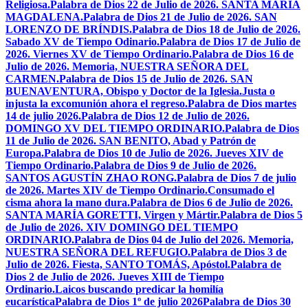
Religiosa.
Palabra de Dios 22 de Julio de 2026. SANTA MARÍA
MAGDALENA.
Palabra de Dios 21 de Julio de 2026. SAN
LORENZO DE BRÍNDIS.
Palabra de Dios 18 de Julio de 2026.
Sabado XV de Tiempo Odinario.
Palabra de Dios 17 de Julio de
2026. Viernes XV de Tiempo Ordinario.
Palabra de Dios 16 de
Julio de 2026. Memoria, NUESTRA SEÑORA DEL
CARMEN.
Palabra de Dios 15 de Julio de 2026. SAN
BUENAVENTURA, Obispo y Doctor de la Iglesia.
Justa o
injusta la excomunión ahora el regreso.
Palabra de Dios martes
14 de julio 2026.
Palabra de Dios 12 de Julio de 2026.
DOMINGO XV DEL TIEMPO ORDINARIO.
Palabra de Dios
11 de Julio de 2026. SAN BENITO, Abad y Patrón de
Europa.
Palabra de Dios 10 de Julio de 2026. Jueves XIV de
Tiempo Ordinario.
Palabra de Dios 9 de Julio de 2026.
SANTOS AGUSTÍN ZHAO RONG.
Palabra de Dios 7 de julio
de 2026. Martes XIV de Tiempo Ordinario.
Consumado el
cisma ahora la mano dura.
Palabra de Dios 6 de Julio de 2026.
SANTA MARÍA GORETTI, Virgen y Mártir.
Palabra de Dios 5
de Julio de 2026. XIV DOMINGO DEL TIEMPO
ORDINARIO.
Palabra de Dios 04 de Julio del 2026. Memoria,
NUESTRA SEÑORA DEL REFUGIO.
Palabra de Dios 3 de
Julio de 2026. Fiesta, SANTO TOMÁS, Apóstol.
Palabra de
Dios 2 de Julio de 2026. Jueves XIII de Tiempo
Ordinario.
Laicos buscando predicar la homilía
eucarística
Palabra de Dios 1º de julio 2026
Palabra de Dios 30