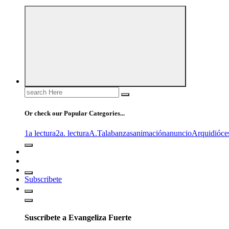
Search
for:
Or check our Popular Categories...
1a lectura
2a. lectura
A.T
alabanzas
animación
anuncio
Arquidióce
Subscribete
Suscríbete a Evangeliza Fuerte