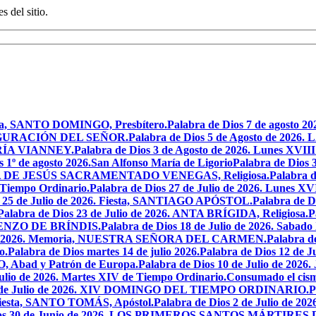
s del sitio.
oria, SANTO DOMINGO, Presbítero.
Palabra de Dios 7 de agosto 20
NSFIGURACIÓN DEL SEÑOR.
Palabra de Dios 5 de Agosto de 
MARÍA VIANNEY.
Palabra de Dios 3 de Agosto de 2026. Lunes XVII
s 1º de agosto 2026.San Alfonso María de Ligorio
Palabra de Dios
MARÍA DE JESÚS SACRAMENTADO VENEGAS, Religiosa.
Palabra 
l Tiempo Ordinario.
Palabra de Dios 27 de Julio de 2026. Lunes XV
s 25 de Julio de 2026. Fiesta, SANTIAGO APÓSTOL.
Palabra de 
Palabra de Dios 23 de Julio de 2026. ANTA BRÍGIDA, Religiosa.
P
LORENZO DE BRÍNDIS.
Palabra de Dios 18 de Julio de 2026. Sabad
io de 2026. Memoria, NUESTRA SEÑORA DEL CARMEN.
Palabra 
o.
Palabra de Dios martes 14 de julio 2026.
Palabra de Dios 12 d
O, Abad y Patrón de Europa.
Palabra de Dios 10 de Julio de 2026
julio de 2026. Martes XIV de Tiempo Ordinario.
Consumado el cism
 5 de Julio de 2026. XIV DOMINGO DEL TIEMPO ORDINARIO.
P
. Fiesta, SANTO TOMÁS, Apóstol.
Palabra de Dios 2 de Julio de 202
Dios 30 de Junio de 2026. LOS PRIMEROS SANTOS MÁRTIRE