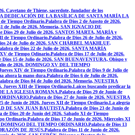
26. Cayetano de Thiene, sacerdote, fundador de los
2026. LA DEDICACIÓN DE LA BASÍLICA DE SANTA MARÍA LA
I de Tiempo Ordinario.
Palabra de Dios 2 de Agosto de 2026.
 31 de Julio de 2026. Memoria, SAN IGNACIO DE
de Dios 29 de Julio de 2026. SANTOS MARTA, MARÍA y
II de Tiempo Ordinario.
Palabra de Dios 26 de Julio de 2026.
Dios 24 de Julio de 2026. SAN CHÁRBEL MAKHLUF,
alabra de Dios 22 de Julio de 2026. SANTA MARÍA
o XV de Tiempo Odinario.
Palabra de Dios 17 de Julio de 2026.
de Dios 15 de Julio de 2026. SAN BUENAVENTURA, Obispo y
e Julio de 2026. DOMINGO XV DEL TIEMPO
. Jueves XIV de Tiempo Ordinario.
Palabra de Dios 9 de Julio de
a ahora la mano dura.
Palabra de Dios 6 de Julio de 2026.
alabra de Dios 04 de Julio del 2026. Memoria, NUESTRA
6. Jueves XIII de Tiempo Ordinario.
Laicos buscando predicar la
S DE LA IGLESIA ROMANA.
Palabra de Dios 29 de Junio de
PO ORDINARIO.
Palabra de Dios 27 de Junio de 2026. NUESTRA
25 de Junio de 2026. Jueves XII de Tiempo Ordinario.
La alegría
IVIDAD DE SAN JUAN BAUTISTA.
Palabra de Dios 23 de Junio de
a de Dios 20 de Junio del 2026. Sabado XI de Tiempo
po Ordinario.
Palabra de Dios 17 de Junio de 2026. Miercoles XI
26. XI DOMINGO DEL TIEMPO ORDINARIO.
Palabra de Dios 13
O CORAZÓN DE JESÚS.
Palabra de Dios 11 de Junio de 2026.