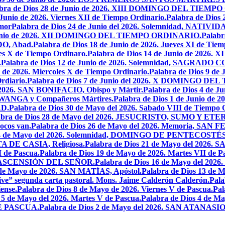
abra de Dios 28 de Junio de 2026. XIII DOMINGO DEL TIEM
 Junio de 2026. Viernes XII de Tiempo Ordinario.
Palabra de Dios 
mor
Palabra de Dios 24 de Junio del 2026. Solemnidad, NAT
 Junio de 2026. XII DOMINGO DEL TIEMPO ORDINARIO.
Palabr
DO, Abad.
Palabra de Dios 18 de Junio de 2026. Jueves XI de Tiem
tes X de Tiempo Ordinaro.
Palabra de Dios 14 de Junio de 20
.
Palabra de Dios 12 de Junio de 2026. Solemnidad, SAGRAD
o de 2026. Miercoles X de Tiempo Ordinario.
Palabra de Dios 9 de
rdiario.
Palabra de Dios 7 de Junio del 2026. X DOMINGO D
l 2026. SAN BONIFACIO, Obispo y Mártir.
Palabra de Dios 4 de
 LWANGA y Compañeros Mártires.
Palabra de Dios 1 de Junio de 
AD.
Palabra de Dios 30 de Mayo del 2026. Sabado VIII de Tiempo 
abra de Dios 28 de Mayo del 2026. JESUCRISTO, SUMO Y 
pocos van.
Palabra de Dios 26 de Mayo del 2026. Memoria, SAN 
 24 de Mayo del 2026. Solemnidad, DOMINGO DE PENTECOSTÉS
TA DE CASIA, Religiosa.
Palabra de Dios 21 de Mayo del 
I de Pascua.
Palabra de Dios 19 de Mayo de 2026. Martes VII de P
 LA ASCENSIÓN DEL SEÑOR.
Palabra de Dios 16 de Mayo del 2
 de Mayo de 2026. SAN MATÍAS, Apóstol.
Palabra de Dios 13 d
ive” segunda carta pastoral. Mons. Jaime Calderón Calderón.
Pal
ense.
Palabra de Dios 8 de Mayo de 2026. Viernes V de Pascua.
Pal
 5 de Mayo del 2026. Martes V de Pascua.
Palabra de Dios 4 de
DE PASCUA.
Palabra de Dios 2 de Mayo del 2026. SAN ATANASIO, O