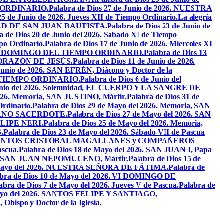
PO ORDINARIO.
Palabra de Dios 27 de Junio de 2026. NUESTRA
25 de Junio de 2026. Jueves XII de Tiempo Ordinario.
La alegría
IVIDAD DE SAN JUAN BAUTISTA.
Palabra de Dios 23 de Junio de
a de Dios 20 de Junio del 2026. Sabado XI de Tiempo
po Ordinario.
Palabra de Dios 17 de Junio de 2026. Miercoles XI
26. XI DOMINGO DEL TIEMPO ORDINARIO.
Palabra de Dios 13
O CORAZÓN DE JESÚS.
Palabra de Dios 11 de Junio de 2026.
 Junio de 2026. SAN EFRÉN, Diácono y Doctor de la
EL TIEMPO ORDINARIO.
Palabra de Dios 6 de Junio del
 Junio del 2026. Solemnidad, EL CUERPO Y LA SANGRE DE
2026. Memoria, SAN JUSTINO, Mártir.
Palabra de Dios 31 de
Ordinario.
Palabra de Dios 29 de Mayo del 2026. Memoria, SAN
ETERNO SACERDOTE.
Palabra de Dios 27 de Mayo del 2026. SAN
FELIPE NERI.
Palabra de Dios 25 de Mayo del 2026. Memoria,
.
Palabra de Dios 23 de Mayo del 2026. Sábado VII de Pascua
2026. SANTOS CRISTÓBAL MAGALLANES y COMPAÑEROS
ascua.
Palabra de Dios 18 de Mayo del 2026. SAN JUAN I, Papa
026. SAN JUAN NEPOMUCENO, Mártir.
Palabra de Dios 15 de
e Mayo del 2026. NUESTRA SEÑORA DE FÁTIMA.
Palabra de
abra de Dios 10 de Mayo del 2026. VI DOMINGO DE
abra de Dios 7 de Mayo del 2026. Jueves V de Pascua.
Palabra de
 Mayo del 2026. SANTOS FELIPE Y SANTIAGO,
bispo y Doctor de la Iglesia.