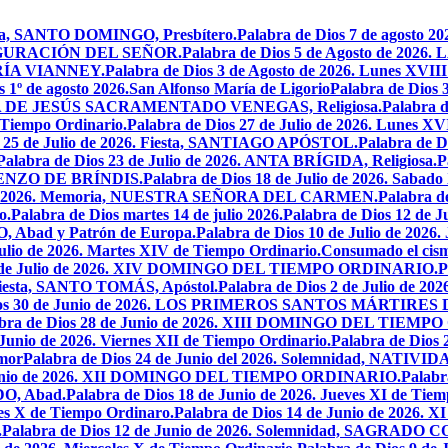
oria, SANTO DOMINGO, Presbítero.
Palabra de Dios 7 de agosto 20
NSFIGURACIÓN DEL SEÑOR.
Palabra de Dios 5 de Agosto de 
MARÍA VIANNEY.
Palabra de Dios 3 de Agosto de 2026. Lunes XVII
s 1º de agosto 2026.San Alfonso María de Ligorio
Palabra de Dios
MARÍA DE JESÚS SACRAMENTADO VENEGAS, Religiosa.
Palabra 
l Tiempo Ordinario.
Palabra de Dios 27 de Julio de 2026. Lunes XV
s 25 de Julio de 2026. Fiesta, SANTIAGO APÓSTOL.
Palabra de 
Palabra de Dios 23 de Julio de 2026. ANTA BRÍGIDA, Religiosa.
P
LORENZO DE BRÍNDIS.
Palabra de Dios 18 de Julio de 2026. Sabad
io de 2026. Memoria, NUESTRA SEÑORA DEL CARMEN.
Palabra 
o.
Palabra de Dios martes 14 de julio 2026.
Palabra de Dios 12 d
O, Abad y Patrón de Europa.
Palabra de Dios 10 de Julio de 2026
julio de 2026. Martes XIV de Tiempo Ordinario.
Consumado el cism
 5 de Julio de 2026. XIV DOMINGO DEL TIEMPO ORDINARIO.
P
. Fiesta, SANTO TOMÁS, Apóstol.
Palabra de Dios 2 de Julio de 202
Dios 30 de Junio de 2026. LOS PRIMEROS SANTOS MÁRTIRE
abra de Dios 28 de Junio de 2026. XIII DOMINGO DEL TIEM
 Junio de 2026. Viernes XII de Tiempo Ordinario.
Palabra de Dios 
mor
Palabra de Dios 24 de Junio del 2026. Solemnidad, NAT
 Junio de 2026. XII DOMINGO DEL TIEMPO ORDINARIO.
Palabr
DO, Abad.
Palabra de Dios 18 de Junio de 2026. Jueves XI de Tiem
tes X de Tiempo Ordinaro.
Palabra de Dios 14 de Junio de 20
.
Palabra de Dios 12 de Junio de 2026. Solemnidad, SAGRAD