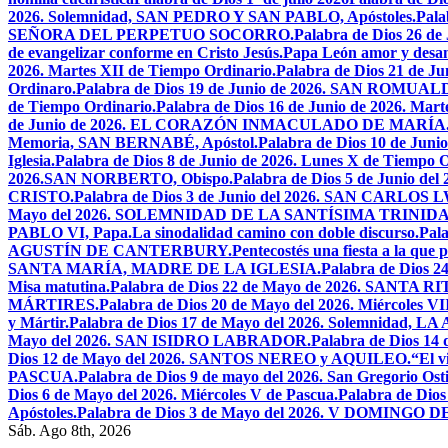
2026. Solemnidad, SAN PEDRO Y SAN PABLO, Apóstoles.
Pal
SEÑORA DEL PERPETUO SOCORRO.
Palabra de Dios 26 de
de evangelizar conforme en Cristo Jesús.
Papa León amor y desa
2026. Martes XII de Tiempo Ordinario.
Palabra de Dios 21 de
Ordinaro.
Palabra de Dios 19 de Junio de 2026. SAN ROMUAL
de Tiempo Ordinario.
Palabra de Dios 16 de Junio de 2026. Mar
de Junio de 2026. EL CORAZÓN INMACULADO DE MARÍA
Memoria, SAN BERNABÉ, Apóstol.
Palabra de Dios 10 de Juni
Iglesia.
Palabra de Dios 8 de Junio de 2026. Lunes X de Tiempo O
2026.SAN NORBERTO, Obispo.
Palabra de Dios 5 de Junio de
CRISTO.
Palabra de Dios 3 de Junio del 2026. SAN CARLOS
Mayo del 2026. SOLEMNIDAD DE LA SANTÍSIMA TRINID
PABLO VI, Papa.
La sinodalidad camino con doble discurso.
Pal
AGUSTÍN DE CANTERBURY.
Pentecostés una fiesta a la que 
SANTA MARÍA, MADRE DE LA IGLESIA.
Palabra de Dios
Misa matutina.
Palabra de Dios 22 de Mayo de 2026. SANTA RI
MÁRTIRES.
Palabra de Dios 20 de Mayo del 2026. Miércoles VI
y Mártir.
Palabra de Dios 17 de Mayo del 2026. Solemnidad,
Mayo del 2026. SAN ISIDRO LABRADOR.
Palabra de Dios 14
Dios 12 de Mayo del 2026. SANTOS NEREO y AQUILEO.
“El v
PASCUA.
Palabra de Dios 9 de mayo del 2026. San Gregorio Osti
Dios 6 de Mayo del 2026. Miércoles V de Pascua.
Palabra de Dios
Apóstoles.
Palabra de Dios 3 de Mayo del 2026. V DOMINGO 
Sáb. Ago 8th, 2026