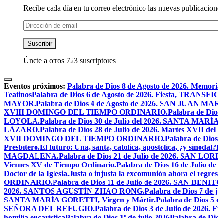
Recibe cada día en tu correo electrónico las nuevas publicacione
Dirección
de
email
Suscribir
Únete a otros 723 suscriptores
Eventos próximos:
Palabra de Dios 8 de Agosto de 2026. Mem
Teatinos
Palabra de Dios 6 de Agosto de 2026. Fiesta, TRA
MAYOR.
Palabra de Dios 4 de Agosto de 2026. SAN JUAN 
XVIII DOMINGO DEL TIEMPO ORDINARIO.
Palabra de Dio
LOYOLA.
Palabra de Dios 30 de Julio del 2026. SANTA 
LÁZARO.
Palabra de Dios 28 de Julio de 2026. Martes XVII de
XVII DOMINGO DEL TIEMPO ORDINARIO.
Palabra de Dio
Presbítero.
El futuro: Una, santa, católica, apostólica, ¿y sinodal?
MAGDALENA.
Palabra de Dios 21 de Julio de 2026. SAN 
Viernes XV de Tiempo Ordinario.
Palabra de Dios 16 de Jul
Doctor de la Iglesia.
Justa o injusta la excomunión ahora el regres
ORDINARIO.
Palabra de Dios 11 de Julio de 2026. SAN BENIT
2026. SANTOS AGUSTÍN ZHAO RONG.
Palabra de Dios 7 de 
SANTA MARÍA GORETTI, Virgen y Mártir.
Palabra de Dios
SEÑORA DEL REFUGIO.
Palabra de Dios 3 de Julio de 2026
homilía eucarística
Palabra de Dios 1º de julio 2026
Palabra de 