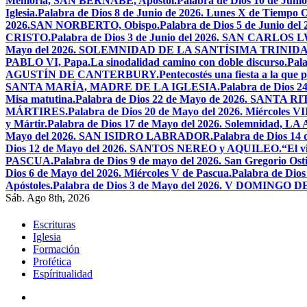
Memoria, SAN BERNABÉ, Apóstol.
Palabra de Dios 10 de Juni
Iglesia.
Palabra de Dios 8 de Junio de 2026. Lunes X de Tiempo O
2026.SAN NORBERTO, Obispo.
Palabra de Dios 5 de Junio de
CRISTO.
Palabra de Dios 3 de Junio del 2026. SAN CARLOS
Mayo del 2026. SOLEMNIDAD DE LA SANTÍSIMA TRINID
PABLO VI, Papa.
La sinodalidad camino con doble discurso.
Pal
AGUSTÍN DE CANTERBURY.
Pentecostés una fiesta a la que 
SANTA MARÍA, MADRE DE LA IGLESIA.
Palabra de Dios
Misa matutina.
Palabra de Dios 22 de Mayo de 2026. SANTA RI
MÁRTIRES.
Palabra de Dios 20 de Mayo del 2026. Miércoles VI
y Mártir.
Palabra de Dios 17 de Mayo del 2026. Solemnidad,
Mayo del 2026. SAN ISIDRO LABRADOR.
Palabra de Dios 14
Dios 12 de Mayo del 2026. SANTOS NEREO y AQUILEO.
“El v
PASCUA.
Palabra de Dios 9 de mayo del 2026. San Gregorio Osti
Dios 6 de Mayo del 2026. Miércoles V de Pascua.
Palabra de Dios
Apóstoles.
Palabra de Dios 3 de Mayo del 2026. V DOMINGO 
Sáb. Ago 8th, 2026
Escrituras
Iglesia
Formación
Profética
Espíritualidad