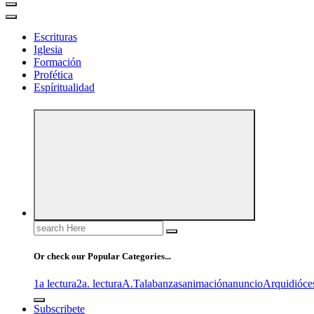
Escrituras
Iglesia
Formación
Profética
Espíritualidad
Search
for:
Or check our Popular Categories...
1a lectura
2a. lectura
A.T
alabanzas
animación
anuncio
Arquidióce
Subscribete