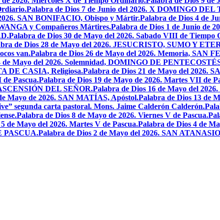
o de 2026. Miercoles X de Tiempo Ordinario.
Palabra de Dios 9 de
rdiario.
Palabra de Dios 7 de Junio del 2026. X DOMINGO D
l 2026. SAN BONIFACIO, Obispo y Mártir.
Palabra de Dios 4 de
 LWANGA y Compañeros Mártires.
Palabra de Dios 1 de Junio de 
AD.
Palabra de Dios 30 de Mayo del 2026. Sabado VIII de Tiempo 
abra de Dios 28 de Mayo del 2026. JESUCRISTO, SUMO Y 
pocos van.
Palabra de Dios 26 de Mayo del 2026. Memoria, SAN 
 24 de Mayo del 2026. Solemnidad, DOMINGO DE PENTECOSTÉS
TA DE CASIA, Religiosa.
Palabra de Dios 21 de Mayo del 
I de Pascua.
Palabra de Dios 19 de Mayo de 2026. Martes VII de P
 LA ASCENSIÓN DEL SEÑOR.
Palabra de Dios 16 de Mayo del 2
 de Mayo de 2026. SAN MATÍAS, Apóstol.
Palabra de Dios 13 d
ive” segunda carta pastoral. Mons. Jaime Calderón Calderón.
Pal
ense.
Palabra de Dios 8 de Mayo de 2026. Viernes V de Pascua.
Pal
 5 de Mayo del 2026. Martes V de Pascua.
Palabra de Dios 4 de
DE PASCUA.
Palabra de Dios 2 de Mayo del 2026. SAN ATANASIO, O