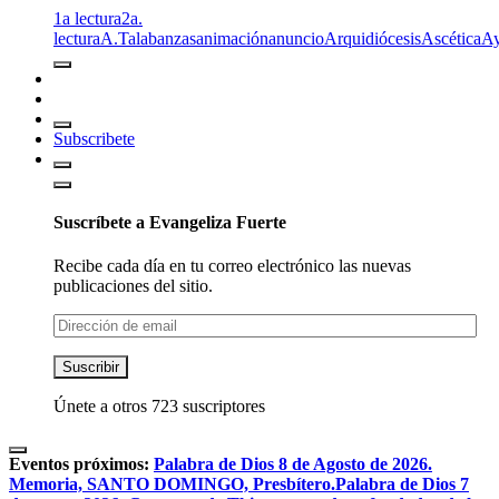
1a lectura
2a.
lectura
A.T
alabanzas
animación
anuncio
Arquidiócesis
Ascética
A
Subscribete
Suscríbete a Evangeliza Fuerte
Recibe cada día en tu correo electrónico las nuevas
publicaciones del sitio.
Dirección
de
email
Suscribir
Únete a otros 723 suscriptores
Eventos próximos:
Palabra de Dios 8 de Agosto de 2026.
Memoria, SANTO DOMINGO, Presbítero.
Palabra de Dios 7