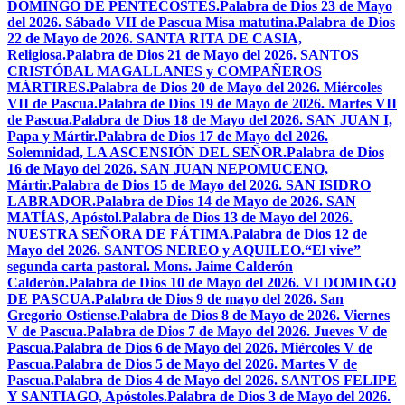
DOMINGO DE PENTECOSTÉS.
Palabra de Dios 23 de Mayo
del 2026. Sábado VII de Pascua Misa matutina.
Palabra de Dios
22 de Mayo de 2026. SANTA RITA DE CASIA,
Religiosa.
Palabra de Dios 21 de Mayo del 2026. SANTOS
CRISTÓBAL MAGALLANES y COMPAÑEROS
MÁRTIRES.
Palabra de Dios 20 de Mayo del 2026. Miércoles
VII de Pascua.
Palabra de Dios 19 de Mayo de 2026. Martes VII
de Pascua.
Palabra de Dios 18 de Mayo del 2026. SAN JUAN I,
Papa y Mártir.
Palabra de Dios 17 de Mayo del 2026.
Solemnidad, LA ASCENSIÓN DEL SEÑOR.
Palabra de Dios
16 de Mayo del 2026. SAN JUAN NEPOMUCENO,
Mártir.
Palabra de Dios 15 de Mayo del 2026. SAN ISIDRO
LABRADOR.
Palabra de Dios 14 de Mayo de 2026. SAN
MATÍAS, Apóstol.
Palabra de Dios 13 de Mayo del 2026.
NUESTRA SEÑORA DE FÁTIMA.
Palabra de Dios 12 de
Mayo del 2026. SANTOS NEREO y AQUILEO.
“El vive”
segunda carta pastoral. Mons. Jaime Calderón
Calderón.
Palabra de Dios 10 de Mayo del 2026. VI DOMINGO
DE PASCUA.
Palabra de Dios 9 de mayo del 2026. San
Gregorio Ostiense.
Palabra de Dios 8 de Mayo de 2026. Viernes
V de Pascua.
Palabra de Dios 7 de Mayo del 2026. Jueves V de
Pascua.
Palabra de Dios 6 de Mayo del 2026. Miércoles V de
Pascua.
Palabra de Dios 5 de Mayo del 2026. Martes V de
Pascua.
Palabra de Dios 4 de Mayo del 2026. SANTOS FELIPE
Y SANTIAGO, Apóstoles.
Palabra de Dios 3 de Mayo del 2026.