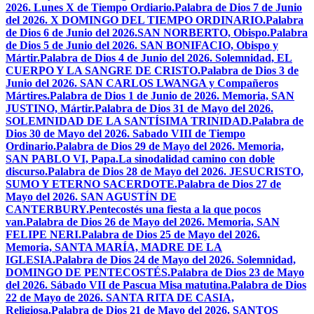
2026. Lunes X de Tiempo Ordiario.
Palabra de Dios 7 de Junio
del 2026. X DOMINGO DEL TIEMPO ORDINARIO.
Palabra
de Dios 6 de Junio del 2026.SAN NORBERTO, Obispo.
Palabra
de Dios 5 de Junio del 2026. SAN BONIFACIO, Obispo y
Mártir.
Palabra de Dios 4 de Junio del 2026. Solemnidad, EL
CUERPO Y LA SANGRE DE CRISTO.
Palabra de Dios 3 de
Junio del 2026. SAN CARLOS LWANGA y Compañeros
Mártires.
Palabra de Dios 1 de Junio de 2026. Memoria, SAN
JUSTINO, Mártir.
Palabra de Dios 31 de Mayo del 2026.
SOLEMNIDAD DE LA SANTÍSIMA TRINIDAD.
Palabra de
Dios 30 de Mayo del 2026. Sabado VIII de Tiempo
Ordinario.
Palabra de Dios 29 de Mayo del 2026. Memoria,
SAN PABLO VI, Papa.
La sinodalidad camino con doble
discurso.
Palabra de Dios 28 de Mayo del 2026. JESUCRISTO,
SUMO Y ETERNO SACERDOTE.
Palabra de Dios 27 de
Mayo del 2026. SAN AGUSTÍN DE
CANTERBURY.
Pentecostés una fiesta a la que pocos
van.
Palabra de Dios 26 de Mayo del 2026. Memoria, SAN
FELIPE NERI.
Palabra de Dios 25 de Mayo del 2026.
Memoria, SANTA MARÍA, MADRE DE LA
IGLESIA.
Palabra de Dios 24 de Mayo del 2026. Solemnidad,
DOMINGO DE PENTECOSTÉS.
Palabra de Dios 23 de Mayo
del 2026. Sábado VII de Pascua Misa matutina.
Palabra de Dios
22 de Mayo de 2026. SANTA RITA DE CASIA,
Religiosa.
Palabra de Dios 21 de Mayo del 2026. SANTOS