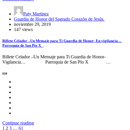
Paty Martinez
Guardia de Honor del Sagrado Corazón de Jesús.
noviembre 29, 2019
147 views
Billete Celador –Un Mensaje para Ti Guardia de Honor- En vigilancia…
Parroquia de San Pío X
Billete Celador –Un Mensaje para Ti Guardia de Honor-
Vigilancia… Parroquia de San Pío X …
Continue reading
Paginación
1
2
3
…
61