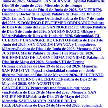
Junio de 2026. Memoria, SAN BERNABÉ, Apóstol.
Palabra de
Dios 10 de Junio de 2026. Miercoles X de Tiempo
Ordinario.
Palabra de Dios 9 de Junio de 2026. SAN EFRÉN,
Diácono y Doctor de la Iglesia.
Palabra de Dios 8 de Junio de
2026. Lunes X de Tiempo Ordiario.
Palabra de Dios 7 de Junio
del 2026. X DOMINGO DEL TIEMPO ORDINARIO.
Palabra
de Dios 6 de Junio del 2026.SAN NORBERTO, Obispo.
Palabra
de Dios 5 de Junio del 2026. SAN BONIFACIO, Obispo y
Mártir.
Palabra de Dios 4 de Junio del 2026. Solemnidad, EL
CUERPO Y LA SANGRE DE CRISTO.
Palabra de Dios 3 de
Junio del 2026. SAN CARLOS LWANGA y Compañeros
Mártires.
Palabra de Dios 1 de Junio de 2026. Memoria, SAN
JUSTINO, Mártir.
Palabra de Dios 31 de Mayo del 2026.
SOLEMNIDAD DE LA SANTÍSIMA TRINIDAD.
Palabra de
Dios 30 de Mayo del 2026. Sabado VIII de Tiempo
Ordinario.
Palabra de Dios 29 de Mayo del 2026. Memoria,
SAN PABLO VI, Papa.
La sinodalidad camino con doble
discurso.
Palabra de Dios 28 de Mayo del 2026. JESUCRISTO,
SUMO Y ETERNO SACERDOTE.
Palabra de Dios 27 de
Mayo del 2026. SAN AGUSTÍN DE
CANTERBURY.
Pentecostés una fiesta a la que pocos
van.
Palabra de Dios 26 de Mayo del 2026. Memoria, SAN
FELIPE NERI.
Palabra de Dios 25 de Mayo del 2026.
Memoria, SANTA MARÍA, MADRE DE LA
IGLESIA.
Palabra de Dios 24 de Mayo del 2026. Solemnidad,