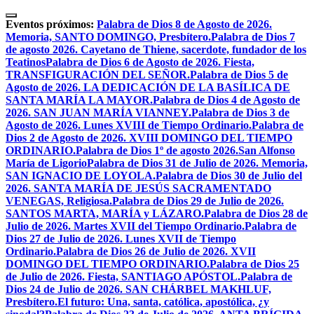
Skip
to
Eventos próximos:
Palabra de Dios 8 de Agosto de 2026.
content
Memoria, SANTO DOMINGO, Presbítero.
Palabra de Dios 7
de agosto 2026. Cayetano de Thiene, sacerdote, fundador de los
Teatinos
Palabra de Dios 6 de Agosto de 2026. Fiesta,
TRANSFIGURACIÓN DEL SEÑOR.
Palabra de Dios 5 de
Agosto de 2026. LA DEDICACIÓN DE LA BASÍLICA DE
SANTA MARÍA LA MAYOR.
Palabra de Dios 4 de Agosto de
2026. SAN JUAN MARÍA VIANNEY.
Palabra de Dios 3 de
Agosto de 2026. Lunes XVIII de Tiempo Ordinario.
Palabra de
Dios 2 de Agosto de 2026. XVIII DOMINGO DEL TIEMPO
ORDINARIO.
Palabra de Dios 1º de agosto 2026.San Alfonso
María de Ligorio
Palabra de Dios 31 de Julio de 2026. Memoria,
SAN IGNACIO DE LOYOLA.
Palabra de Dios 30 de Julio del
2026. SANTA MARÍA DE JESÚS SACRAMENTADO
VENEGAS, Religiosa.
Palabra de Dios 29 de Julio de 2026.
SANTOS MARTA, MARÍA y LÁZARO.
Palabra de Dios 28 de
Julio de 2026. Martes XVII del Tiempo Ordinario.
Palabra de
Dios 27 de Julio de 2026. Lunes XVII de Tiempo
Ordinario.
Palabra de Dios 26 de Julio de 2026. XVII
DOMINGO DEL TIEMPO ORDINARIO.
Palabra de Dios 25
de Julio de 2026. Fiesta, SANTIAGO APÓSTOL.
Palabra de
Dios 24 de Julio de 2026. SAN CHÁRBEL MAKHLUF,
Presbítero.
El futuro: Una, santa, católica, apostólica, ¿y