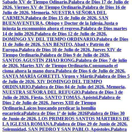
Sabado XV de Tiempo Odinario.
Palabra de Dios 17 de Julio de
2026. Viernes XV de Tiempo Ordinario.
Palabra de Dios 16 de
Julio de 2026. Memoria, NUESTRA SEÑORA DEL
CARMEN.
Palabra de Dios 15 de Julio de 2026. SAN
BUENAVENTURA, Obispo y Doctor de la Iglesia.
Justa o
injusta la excomunión ahora el regreso.
Palabra de Dios martes
14 de julio 2026.
Palabra de Dios 12 de Julio de 2026.
DOMINGO XV DEL TIEMPO ORDINARIO.
Palabra de Dios
11 de Julio de 2026. SAN BENITO, Abad y Patrón de
Europa.
Palabra de Dios 10 de Julio de 2026. Jueves XIV de
Tiempo Ordinario.
Palabra de Dios 9 de Julio de 2026.
SANTOS AGUSTÍN ZHAO RONG.
Palabra de Dios 7 de julio
de 2026. Martes XIV de Tiempo Ordinario.
Consumado el
cisma ahora la mano dura.
Palabra de Dios 6 de Julio de 2026.
SANTA MARÍA GORETTI, Virgen y Mártir.
Palabra de Dios 5
de Julio de 2026. XIV DOMINGO DEL TIEMPO
ORDINARIO.
Palabra de Dios 04 de Julio del 2026. Memoria,
NUESTRA SEÑORA DEL REFUGIO.
Palabra de Dios 3 de
Julio de 2026. Fiesta, SANTO TOMÁS, Apóstol.
Palabra de
Dios 2 de Julio de 2026. Jueves XIII de Tiempo
Ordinario.
Laicos buscando predicar la homilía
eucarística
Palabra de Dios 1º de julio 2026
Palabra de Dios 30
de Junio de 2026. LOS PRIMEROS SANTOS MÁRTIRES DE
LA IGLESIA ROMANA.
Palabra de Dios 29 de Junio de 2026.
Solemnidad, SAN PEDRO Y SAN PABLO, Apóstoles.
Palabra