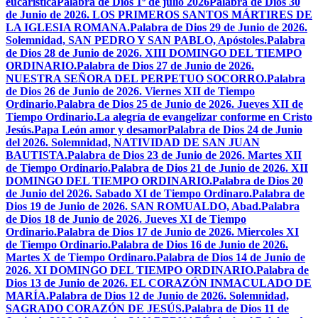
eucarística
Palabra de Dios 1º de julio 2026
Palabra de Dios 30
de Junio de 2026. LOS PRIMEROS SANTOS MÁRTIRES DE
LA IGLESIA ROMANA.
Palabra de Dios 29 de Junio de 2026.
Solemnidad, SAN PEDRO Y SAN PABLO, Apóstoles.
Palabra
de Dios 28 de Junio de 2026. XIII DOMINGO DEL TIEMPO
ORDINARIO.
Palabra de Dios 27 de Junio de 2026.
NUESTRA SEÑORA DEL PERPETUO SOCORRO.
Palabra
de Dios 26 de Junio de 2026. Viernes XII de Tiempo
Ordinario.
Palabra de Dios 25 de Junio de 2026. Jueves XII de
Tiempo Ordinario.
La alegría de evangelizar conforme en Cristo
Jesús.
Papa León amor y desamor
Palabra de Dios 24 de Junio
del 2026. Solemnidad, NATIVIDAD DE SAN JUAN
BAUTISTA.
Palabra de Dios 23 de Junio de 2026. Martes XII
de Tiempo Ordinario.
Palabra de Dios 21 de Junio de 2026. XII
DOMINGO DEL TIEMPO ORDINARIO.
Palabra de Dios 20
de Junio del 2026. Sabado XI de Tiempo Ordinaro.
Palabra de
Dios 19 de Junio de 2026. SAN ROMUALDO, Abad.
Palabra
de Dios 18 de Junio de 2026. Jueves XI de Tiempo
Ordinario.
Palabra de Dios 17 de Junio de 2026. Miercoles XI
de Tiempo Ordinario.
Palabra de Dios 16 de Junio de 2026.
Martes X de Tiempo Ordinaro.
Palabra de Dios 14 de Junio de
2026. XI DOMINGO DEL TIEMPO ORDINARIO.
Palabra de
Dios 13 de Junio de 2026. EL CORAZÓN INMACULADO DE
MARÍA.
Palabra de Dios 12 de Junio de 2026. Solemnidad,
SAGRADO CORAZÓN DE JESÚS.
Palabra de Dios 11 de