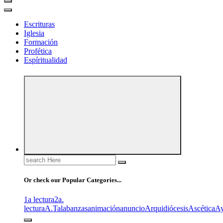
Escrituras
Iglesia
Formación
Profética
Espíritualidad
Search
for:
Or check our Popular Categories...
1a lectura
2a.
lectura
A.T
alabanzas
animación
anuncio
Arquidiócesis
Ascética
A