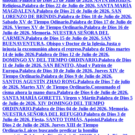
sinodal?
Palabra de Dios 23 de Julio de 2026. ANTA BRÍGIDA,
Religiosa.
Palabra de Dios 22 de Julio de 2026. SANTA MARÍA
MAGDALENA.
Palabra de Dios 21 de Julio de 2026. SAN
LORENZO DE BRÍNDIS.
Palabra de Dios 18 de Julio de 2026.
Sabado XV de Tiempo Odinario.
Palabra de Dios 17 de Julio de
2026. Viernes XV de Tiempo Ordinario.
Palabra de Dios 16 de
Julio de 2026. Memoria, NUESTRA SEÑORA DEL
CARMEN.
Palabra de Dios 15 de Julio de 2026. SAN
BUENAVENTURA, Obispo y Doctor de la Iglesia.
Justa o
injusta la excomunión ahora el regreso.
Palabra de Dios martes
14 de julio 2026.
Palabra de Dios 12 de Julio de 2026.
DOMINGO XV DEL TIEMPO ORDINARIO.
Palabra de Dios
11 de Julio de 2026. SAN BENITO, Abad y Patrón de
Europa.
Palabra de Dios 10 de Julio de 2026. Jueves XIV de
Tiempo Ordinario.
Palabra de Dios 9 de Julio de 2026.
SANTOS AGUSTÍN ZHAO RONG.
Palabra de Dios 7 de julio
de 2026. Martes XIV de Tiempo Ordinario.
Consumado el
cisma ahora la mano dura.
Palabra de Dios 6 de Julio de 2026.
SANTA MARÍA GORETTI, Virgen y Mártir.
Palabra de Dios 5
de Julio de 2026. XIV DOMINGO DEL TIEMPO
ORDINARIO.
Palabra de Dios 04 de Julio del 2026. Memoria,
NUESTRA SEÑORA DEL REFUGIO.
Palabra de Dios 3 de
Julio de 2026. Fiesta, SANTO TOMÁS, Apóstol.
Palabra de
Dios 2 de Julio de 2026. Jueves XIII de Tiempo
Ordinario.
Laicos buscando predicar la homilía