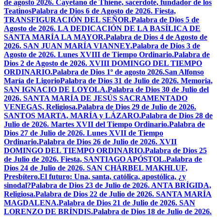
de agosto 2026. Cayetano de Thiene, sacerdote, fundador de los
Teatinos
Palabra de Dios 6 de Agosto de 2026. Fiesta,
TRANSFIGURACIÓN DEL SEÑOR.
Palabra de Dios 5 de
Agosto de 2026. LA DEDICACIÓN DE LA BASÍLICA DE
SANTA MARÍA LA MAYOR.
Palabra de Dios 4 de Agosto de
2026. SAN JUAN MARÍA VIANNEY.
Palabra de Dios 3 de
Agosto de 2026. Lunes XVIII de Tiempo Ordinario.
Palabra de
Dios 2 de Agosto de 2026. XVIII DOMINGO DEL TIEMPO
ORDINARIO.
Palabra de Dios 1º de agosto 2026.San Alfonso
María de Ligorio
Palabra de Dios 31 de Julio de 2026. Memoria,
SAN IGNACIO DE LOYOLA.
Palabra de Dios 30 de Julio del
2026. SANTA MARÍA DE JESÚS SACRAMENTADO
VENEGAS, Religiosa.
Palabra de Dios 29 de Julio de 2026.
SANTOS MARTA, MARÍA y LÁZARO.
Palabra de Dios 28 de
Julio de 2026. Martes XVII del Tiempo Ordinario.
Palabra de
Dios 27 de Julio de 2026. Lunes XVII de Tiempo
Ordinario.
Palabra de Dios 26 de Julio de 2026. XVII
DOMINGO DEL TIEMPO ORDINARIO.
Palabra de Dios 25
de Julio de 2026. Fiesta, SANTIAGO APÓSTOL.
Palabra de
Dios 24 de Julio de 2026. SAN CHÁRBEL MAKHLUF,
Presbítero.
El futuro: Una, santa, católica, apostólica, ¿y
sinodal?
Palabra de Dios 23 de Julio de 2026. ANTA BRÍGIDA,
Religiosa.
Palabra de Dios 22 de Julio de 2026. SANTA MARÍA
MAGDALENA.
Palabra de Dios 21 de Julio de 2026. SAN
LORENZO DE BRÍNDIS.
Palabra de Dios 18 de Julio de 2026.