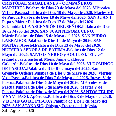
CRISTÓBAL MAGALLANES y COMPAÑEROS
MÁRTIRES.
Palabra de Dios 20 de Mayo del 2026. Miércoles
VII de Pascua.
Palabra de Dios 19 de Mayo de 2026. Martes VII
de Pascua.
Palabra de Dios 18 de Mayo del 2026. SAN JUAN I,
Papa y Mártir.
Palabra de Dios 17 de Mayo del 2026.
Solemnidad, LA ASCENSIÓN DEL SEÑOR.
Palabra de Dios
16 de Mayo del 2026. SAN JUAN NEPOMUCENO,
Mártir.
Palabra de Dios 15 de Mayo del 2026. SAN ISIDRO
LABRADOR.
Palabra de Dios 14 de Mayo de 2026. SAN
MATÍAS, Apóstol.
Palabra de Dios 13 de Mayo del 2026.
NUESTRA SEÑORA DE FÁTIMA.
Palabra de Dios 12 de
Mayo del 2026. SANTOS NEREO y AQUILEO.
“El vive”
segunda carta pastoral. Mons. Jaime Calderón
Calderón.
Palabra de Dios 10 de Mayo del 2026. VI DOMINGO
DE PASCUA.
Palabra de Dios 9 de mayo del 2026. San
Gregorio Ostiense.
Palabra de Dios 8 de Mayo de 2026. Viernes
V de Pascua.
Palabra de Dios 7 de Mayo del 2026. Jueves V de
Pascua.
Palabra de Dios 6 de Mayo del 2026. Miércoles V de
Pascua.
Palabra de Dios 5 de Mayo del 2026. Martes V de
Pascua.
Palabra de Dios 4 de Mayo del 2026. SANTOS FELIPE
Y SANTIAGO, Apóstoles.
Palabra de Dios 3 de Mayo del 2026.
V DOMINGO DE PASCUA.
Palabra de Dios 2 de Mayo del
2026. SAN ATANASIO, Obispo y Doctor de la Iglesia.
Sáb. Ago 8th, 2026