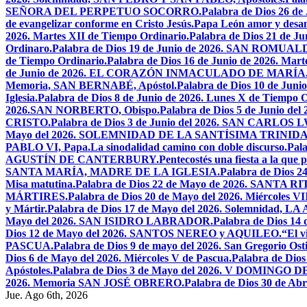
SEÑORA DEL PERPETUO SOCORRO.
Palabra de Dios 26 de
de evangelizar conforme en Cristo Jesús.
Papa León amor y desa
2026. Martes XII de Tiempo Ordinario.
Palabra de Dios 21 de
Ordinaro.
Palabra de Dios 19 de Junio de 2026. SAN ROMUAL
de Tiempo Ordinario.
Palabra de Dios 16 de Junio de 2026. Mar
de Junio de 2026. EL CORAZÓN INMACULADO DE MARÍA
Memoria, SAN BERNABÉ, Apóstol.
Palabra de Dios 10 de Juni
Iglesia.
Palabra de Dios 8 de Junio de 2026. Lunes X de Tiempo O
2026.SAN NORBERTO, Obispo.
Palabra de Dios 5 de Junio de
CRISTO.
Palabra de Dios 3 de Junio del 2026. SAN CARLOS
Mayo del 2026. SOLEMNIDAD DE LA SANTÍSIMA TRINID
PABLO VI, Papa.
La sinodalidad camino con doble discurso.
Pal
AGUSTÍN DE CANTERBURY.
Pentecostés una fiesta a la que 
SANTA MARÍA, MADRE DE LA IGLESIA.
Palabra de Dios
Misa matutina.
Palabra de Dios 22 de Mayo de 2026. SANTA RI
MÁRTIRES.
Palabra de Dios 20 de Mayo del 2026. Miércoles VI
y Mártir.
Palabra de Dios 17 de Mayo del 2026. Solemnidad,
Mayo del 2026. SAN ISIDRO LABRADOR.
Palabra de Dios 14
Dios 12 de Mayo del 2026. SANTOS NEREO y AQUILEO.
“El v
PASCUA.
Palabra de Dios 9 de mayo del 2026. San Gregorio Osti
Dios 6 de Mayo del 2026. Miércoles V de Pascua.
Palabra de Dios
Apóstoles.
Palabra de Dios 3 de Mayo del 2026. V DOMINGO 
2026. Memoria SAN JOSÉ OBRERO.
Palabra de Dios 30 de Abr
Jue. Ago 6th, 2026