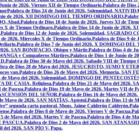
 Junio de 2026. Viernes XII de Tiempo Ordinario.
Palabra de Dios 
mor
Palabra de Dios 24 de Junio del 2026. Solemnidad, NAT
 Junio de 2026. XII DOMINGO DEL TIEMPO ORDINARIO.
Palabr
DO, Abad.
Palabra de Dios 18 de Junio de 2026. Jueves XI de Tiem
tes X de Tiempo Ordinaro.
Palabra de Dios 14 de Junio de 20
.
Palabra de Dios 12 de Junio de 2026. Solemnidad, SAGRAD
o de 2026. Miercoles X de Tiempo Ordinario.
Palabra de Dios 9 de
rdiario.
Palabra de Dios 7 de Junio del 2026. X DOMINGO D
l 2026. SAN BONIFACIO, Obispo y Mártir.
Palabra de Dios 4 de
 LWANGA y Compañeros Mártires.
Palabra de Dios 1 de Junio de 
AD.
Palabra de Dios 30 de Mayo del 2026. Sabado VIII de Tiempo 
abra de Dios 28 de Mayo del 2026. JESUCRISTO, SUMO Y 
pocos van.
Palabra de Dios 26 de Mayo del 2026. Memoria, SAN 
 24 de Mayo del 2026. Solemnidad, DOMINGO DE PENTECOSTÉS
TA DE CASIA, Religiosa.
Palabra de Dios 21 de Mayo del 
I de Pascua.
Palabra de Dios 19 de Mayo de 2026. Martes VII de P
 LA ASCENSIÓN DEL SEÑOR.
Palabra de Dios 16 de Mayo del 2
 de Mayo de 2026. SAN MATÍAS, Apóstol.
Palabra de Dios 13 d
ive” segunda carta pastoral. Mons. Jaime Calderón Calderón.
Pal
ense.
Palabra de Dios 8 de Mayo de 2026. Viernes V de Pascua.
Pal
 5 de Mayo del 2026. Martes V de Pascua.
Palabra de Dios 4 de
DE PASCUA.
Palabra de Dios 2 de Mayo del 2026. SAN ATANASIO, O
il del 2026. SAN PÍO V, Papa.