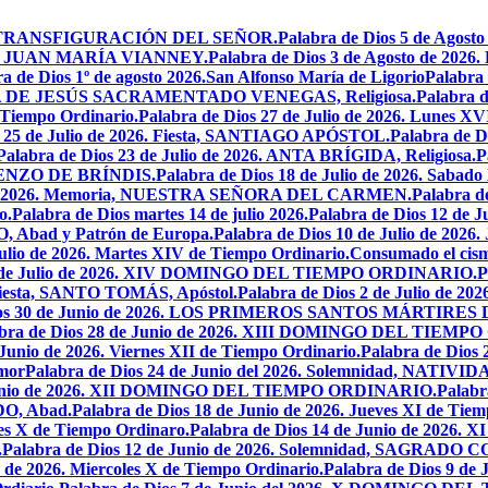
iesta, TRANSFIGURACIÓN DEL SEÑOR.
Palabra de Dios 5 de Ag
 SAN JUAN MARÍA VIANNEY.
Palabra de Dios 3 de Agosto de 2026
a de Dios 1º de agosto 2026.San Alfonso María de Ligorio
Palabra
MARÍA DE JESÚS SACRAMENTADO VENEGAS, Religiosa.
Palabra 
l Tiempo Ordinario.
Palabra de Dios 27 de Julio de 2026. Lunes XV
s 25 de Julio de 2026. Fiesta, SANTIAGO APÓSTOL.
Palabra de 
Palabra de Dios 23 de Julio de 2026. ANTA BRÍGIDA, Religiosa.
P
LORENZO DE BRÍNDIS.
Palabra de Dios 18 de Julio de 2026. Sabad
io de 2026. Memoria, NUESTRA SEÑORA DEL CARMEN.
Palabra 
o.
Palabra de Dios martes 14 de julio 2026.
Palabra de Dios 12 d
O, Abad y Patrón de Europa.
Palabra de Dios 10 de Julio de 2026
julio de 2026. Martes XIV de Tiempo Ordinario.
Consumado el cism
 5 de Julio de 2026. XIV DOMINGO DEL TIEMPO ORDINARIO.
P
. Fiesta, SANTO TOMÁS, Apóstol.
Palabra de Dios 2 de Julio de 202
Dios 30 de Junio de 2026. LOS PRIMEROS SANTOS MÁRTIRE
abra de Dios 28 de Junio de 2026. XIII DOMINGO DEL TIEM
 Junio de 2026. Viernes XII de Tiempo Ordinario.
Palabra de Dios 
mor
Palabra de Dios 24 de Junio del 2026. Solemnidad, NAT
 Junio de 2026. XII DOMINGO DEL TIEMPO ORDINARIO.
Palabr
DO, Abad.
Palabra de Dios 18 de Junio de 2026. Jueves XI de Tiem
tes X de Tiempo Ordinaro.
Palabra de Dios 14 de Junio de 20
.
Palabra de Dios 12 de Junio de 2026. Solemnidad, SAGRAD
o de 2026. Miercoles X de Tiempo Ordinario.
Palabra de Dios 9 de