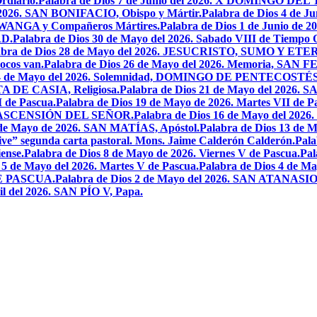
rdiario.
Palabra de Dios 7 de Junio del 2026. X DOMINGO D
l 2026. SAN BONIFACIO, Obispo y Mártir.
Palabra de Dios 4 de
 LWANGA y Compañeros Mártires.
Palabra de Dios 1 de Junio de 
AD.
Palabra de Dios 30 de Mayo del 2026. Sabado VIII de Tiempo 
abra de Dios 28 de Mayo del 2026. JESUCRISTO, SUMO Y 
pocos van.
Palabra de Dios 26 de Mayo del 2026. Memoria, SAN 
 24 de Mayo del 2026. Solemnidad, DOMINGO DE PENTECOSTÉS
TA DE CASIA, Religiosa.
Palabra de Dios 21 de Mayo del 
I de Pascua.
Palabra de Dios 19 de Mayo de 2026. Martes VII de P
 LA ASCENSIÓN DEL SEÑOR.
Palabra de Dios 16 de Mayo del 2
 de Mayo de 2026. SAN MATÍAS, Apóstol.
Palabra de Dios 13 d
ive” segunda carta pastoral. Mons. Jaime Calderón Calderón.
Pal
ense.
Palabra de Dios 8 de Mayo de 2026. Viernes V de Pascua.
Pal
 5 de Mayo del 2026. Martes V de Pascua.
Palabra de Dios 4 de
DE PASCUA.
Palabra de Dios 2 de Mayo del 2026. SAN ATANASIO, O
il del 2026. SAN PÍO V, Papa.