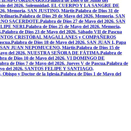
EL TIEMPO ORDINARIO.
Palabra de Dios 6 de Junio del
 Junio del 2026. Solemnidad, EL CUERPO Y LA SANGRE DE
2026. Memoria, SAN JUSTINO, Mártir.
Palabra de Dios 31 de
Ordinario.
Palabra de Dios 29 de Mayo del 2026. Memoria, SAN
ETERNO SACERDOTE.
Palabra de Dios 27 de Mayo del 2026. SAN
FELIPE NERI.
Palabra de Dios 25 de Mayo del 2026. Memoria,
.
Palabra de Dios 23 de Mayo del 2026. Sábado VII de Pascua
2026. SANTOS CRISTÓBAL MAGALLANES y COMPAÑEROS
ascua.
Palabra de Dios 18 de Mayo del 2026. SAN JUAN I, Papa
026. SAN JUAN NEPOMUCENO, Mártir.
Palabra de Dios 15 de
e Mayo del 2026. NUESTRA SEÑORA DE FÁTIMA.
Palabra de
abra de Dios 10 de Mayo del 2026. VI DOMINGO DE
abra de Dios 7 de Mayo del 2026. Jueves V de Pascua.
Palabra de
 Mayo del 2026. SANTOS FELIPE Y SANTIAGO,
bispo y Doctor de la Iglesia.
Palabra de Dios 1 de Mayo del