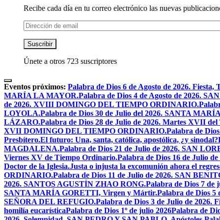
Recibe cada día en tu correo electrónico las nuevas publicacione
Dirección
de
email
Suscribir
Únete a otros 723 suscriptores
Eventos próximos:
Palabra de Dios 6 de Agosto de 2026. F
MARÍA LA MAYOR.
Palabra de Dios 4 de Agosto de 2026.
de 2026. XVIII DOMINGO DEL TIEMPO ORDINARIO.
Palabr
LOYOLA.
Palabra de Dios 30 de Julio del 2026. SANTA 
LÁZARO.
Palabra de Dios 28 de Julio de 2026. Martes XVII de
XVII DOMINGO DEL TIEMPO ORDINARIO.
Palabra de Dio
Presbítero.
El futuro: Una, santa, católica, apostólica, ¿y sinodal?
MAGDALENA.
Palabra de Dios 21 de Julio de 2026. SAN 
Viernes XV de Tiempo Ordinario.
Palabra de Dios 16 de Jul
Doctor de la Iglesia.
Justa o injusta la excomunión ahora el regres
ORDINARIO.
Palabra de Dios 11 de Julio de 2026. SAN BENIT
2026. SANTOS AGUSTÍN ZHAO RONG.
Palabra de Dios 7 de 
SANTA MARÍA GORETTI, Virgen y Mártir.
Palabra de Dios
SEÑORA DEL REFUGIO.
Palabra de Dios 3 de Julio de 2026
homilía eucarística
Palabra de Dios 1º de julio 2026
Palabra de 
2026. Solemnidad, SAN PEDRO Y SAN PABLO, Apóstoles.
Pal