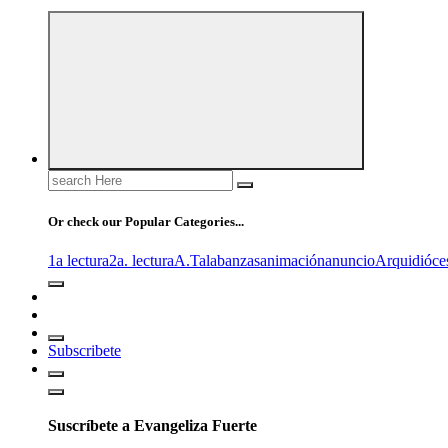
Search
for:
Or check our Popular Categories...
1a lectura
2a. lectura
A.T
alabanzas
animación
anuncio
Arquidióce
Subscribete
Suscríbete a Evangeliza Fuerte