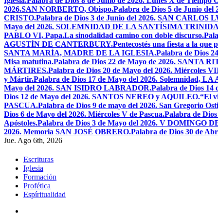
Iglesia.
Palabra de Dios 8 de Junio de 2026. Lunes X de Tiempo O
2026.SAN NORBERTO, Obispo.
Palabra de Dios 5 de Junio de
CRISTO.
Palabra de Dios 3 de Junio del 2026. SAN CARLOS
Mayo del 2026. SOLEMNIDAD DE LA SANTÍSIMA TRINID
PABLO VI, Papa.
La sinodalidad camino con doble discurso.
Pal
AGUSTÍN DE CANTERBURY.
Pentecostés una fiesta a la que 
SANTA MARÍA, MADRE DE LA IGLESIA.
Palabra de Dios
Misa matutina.
Palabra de Dios 22 de Mayo de 2026. SANTA RI
MÁRTIRES.
Palabra de Dios 20 de Mayo del 2026. Miércoles VI
y Mártir.
Palabra de Dios 17 de Mayo del 2026. Solemnidad,
Mayo del 2026. SAN ISIDRO LABRADOR.
Palabra de Dios 14
Dios 12 de Mayo del 2026. SANTOS NEREO y AQUILEO.
“El v
PASCUA.
Palabra de Dios 9 de mayo del 2026. San Gregorio Osti
Dios 6 de Mayo del 2026. Miércoles V de Pascua.
Palabra de Dios
Apóstoles.
Palabra de Dios 3 de Mayo del 2026. V DOMINGO 
2026. Memoria SAN JOSÉ OBRERO.
Palabra de Dios 30 de Abr
Jue. Ago 6th, 2026
Escrituras
Iglesia
Formación
Profética
Espíritualidad