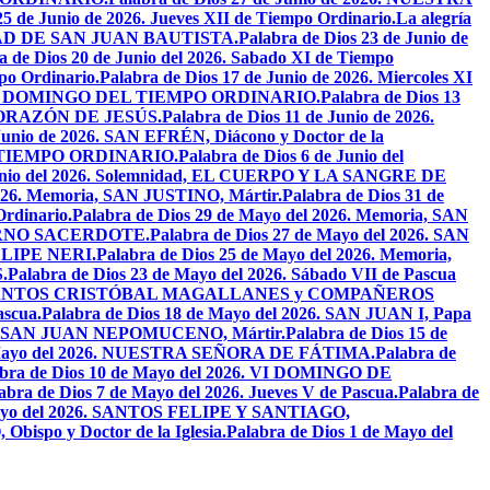
25 de Junio de 2026. Jueves XII de Tiempo Ordinario.
La alegría
IVIDAD DE SAN JUAN BAUTISTA.
Palabra de Dios 23 de Junio de
a de Dios 20 de Junio del 2026. Sabado XI de Tiempo
po Ordinario.
Palabra de Dios 17 de Junio de 2026. Miercoles XI
26. XI DOMINGO DEL TIEMPO ORDINARIO.
Palabra de Dios 13
O CORAZÓN DE JESÚS.
Palabra de Dios 11 de Junio de 2026.
 Junio de 2026. SAN EFRÉN, Diácono y Doctor de la
EL TIEMPO ORDINARIO.
Palabra de Dios 6 de Junio del
 Junio del 2026. Solemnidad, EL CUERPO Y LA SANGRE DE
2026. Memoria, SAN JUSTINO, Mártir.
Palabra de Dios 31 de
Ordinario.
Palabra de Dios 29 de Mayo del 2026. Memoria, SAN
ETERNO SACERDOTE.
Palabra de Dios 27 de Mayo del 2026. SAN
FELIPE NERI.
Palabra de Dios 25 de Mayo del 2026. Memoria,
.
Palabra de Dios 23 de Mayo del 2026. Sábado VII de Pascua
2026. SANTOS CRISTÓBAL MAGALLANES y COMPAÑEROS
ascua.
Palabra de Dios 18 de Mayo del 2026. SAN JUAN I, Papa
026. SAN JUAN NEPOMUCENO, Mártir.
Palabra de Dios 15 de
e Mayo del 2026. NUESTRA SEÑORA DE FÁTIMA.
Palabra de
abra de Dios 10 de Mayo del 2026. VI DOMINGO DE
abra de Dios 7 de Mayo del 2026. Jueves V de Pascua.
Palabra de
 Mayo del 2026. SANTOS FELIPE Y SANTIAGO,
bispo y Doctor de la Iglesia.
Palabra de Dios 1 de Mayo del