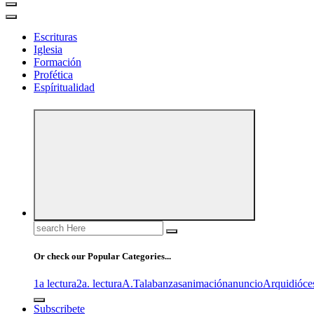
Escrituras
Iglesia
Formación
Profética
Espíritualidad
Search
for:
Or check our Popular Categories...
1a lectura
2a. lectura
A.T
alabanzas
animación
anuncio
Arquidióce
Subscribete