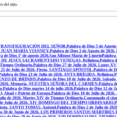
s del sitio.
iesta, TRANSFIGURACIÓN DEL SEÑOR.
Palabra de Dios 5 de Ag
 SAN JUAN MARÍA VIANNEY.
Palabra de Dios 3 de Agosto de 2026
a de Dios 1º de agosto 2026.San Alfonso María de Ligorio
Palabra
MARÍA DE JESÚS SACRAMENTADO VENEGAS, Religiosa.
Palabra 
l Tiempo Ordinario.
Palabra de Dios 27 de Julio de 2026. Lunes XV
s 25 de Julio de 2026. Fiesta, SANTIAGO APÓSTOL.
Palabra de 
Palabra de Dios 23 de Julio de 2026. ANTA BRÍGIDA, Religiosa.
P
LORENZO DE BRÍNDIS.
Palabra de Dios 18 de Julio de 2026. Sabad
io de 2026. Memoria, NUESTRA SEÑORA DEL CARMEN.
Palabra 
o.
Palabra de Dios martes 14 de julio 2026.
Palabra de Dios 12 d
O, Abad y Patrón de Europa.
Palabra de Dios 10 de Julio de 2026
julio de 2026. Martes XIV de Tiempo Ordinario.
Consumado el cism
 5 de Julio de 2026. XIV DOMINGO DEL TIEMPO ORDINARIO.
P
. Fiesta, SANTO TOMÁS, Apóstol.
Palabra de Dios 2 de Julio de 202
Dios 30 de Junio de 2026. LOS PRIMEROS SANTOS MÁRTIRE
abra de Dios 28 de Junio de 2026. XIII DOMINGO DEL TIEM