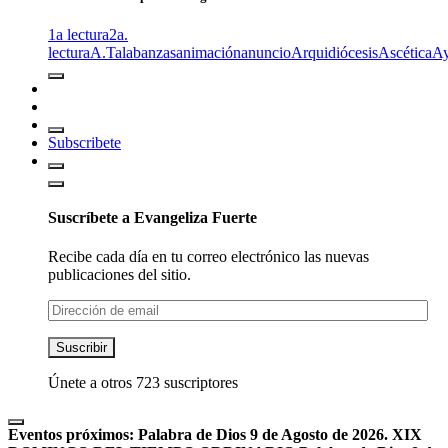
1a lectura
2a.
lectura
A.T
alabanzas
animación
anuncio
Arquidiócesis
Ascética
A
Subscribete
Suscríbete a Evangeliza Fuerte
Recibe cada día en tu correo electrónico las nuevas
publicaciones del sitio.
Dirección
de
email
Suscribir
Únete a otros 723 suscriptores
Eventos próximos:
Palabra de Dios 9 de Agosto de 2026. XIX