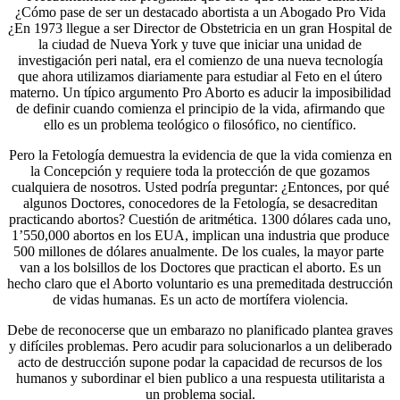
¿Cómo pase de ser un destacado abortista a un Abogado Pro Vida
¿En 1973 llegue a ser Director de Obstetricia en un gran Hospital de
la ciudad de Nueva York y tuve que iniciar una unidad de
investigación peri natal, era el comienzo de una nueva tecnología
que ahora utilizamos diariamente para estudiar al Feto en el útero
materno. Un típico argumento Pro Aborto es aducir la imposibilidad
de definir cuando comienza el principio de la vida, afirmando que
ello es un problema teológico o filosófico, no científico.
Pero la Fetología demuestra la evidencia de que la vida comienza en
la Concepción y requiere toda la protección de que gozamos
cualquiera de nosotros. Usted podría preguntar: ¿Entonces, por qué
algunos Doctores, conocedores de la Fetología, se desacreditan
practicando abortos? Cuestión de aritmética. 1300 dólares cada uno,
1’550,000 abortos en los EUA, implican una industria que produce
500 millones de dólares anualmente. De los cuales, la mayor parte
van a los bolsillos de los Doctores que practican el aborto. Es un
hecho claro que el Aborto voluntario es una premeditada destrucción
de vidas humanas. Es un acto de mortífera violencia.
Debe de reconocerse que un embarazo no planificado plantea graves
y difíciles problemas. Pero acudir para solucionarlos a un deliberado
acto de destrucción supone podar la capacidad de recursos de los
humanos y subordinar el bien publico a una respuesta utilitarista a
un problema social.