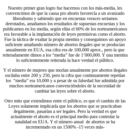
Nuestro primer gran logro fue hacernos con los más-media, les
convencimos de que la causa pro aborto favorecía a un avanzado
liberalismo y sabiendo que en encuestas veraces seriamos
derrotados, amañamos los resultados de supuestas encuestas y los
publicamos en los media, según ellas el 60% de los norteamericanos
era favorable a la implantación de leyes permisivas como el aborto.
Fue la táctica de exaltar la propia mentira y conseguimos un apoyo
suficiente amañando número de abortos ilegales que se producían
anualmente en EUA, esa cifra era de 100,000 aprox., pero la que
reiteradamente dimos a los “media” fue de 1’000,000. Y una mentira
lo suficientemente reiterada la hace verdad el público.
Y el número de mujeres que morían anualmente por abortos ilegales
oscilaba entre 200 y 250, pero la cifra que continuamente repetían
los “media” era 10,000 y a pesar de su falsedad fue admitida por
muchos norteamericanos convenciéndoles de la necesidad de
cambiar las leyes sobre el aborto.
Otro mito que extendimos entre el público, es que el cambio de las
Leyes solamente implicaría que los abortos que se practicaban
ilegalmente, pasarían a ser legales. Pero la verdad es que
actualmente el aborto es el principal medio para controlar la
natalidad en EUA. Y el número anual de abortos se ha
incrementado en un 1500% -15 veces más-