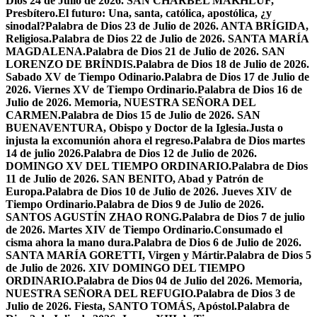
Dios 24 de Julio de 2026. SAN CHÁRBEL MAKHLUF,
Presbítero.
El futuro: Una, santa, católica, apostólica, ¿y
sinodal?
Palabra de Dios 23 de Julio de 2026. ANTA BRÍGIDA,
Religiosa.
Palabra de Dios 22 de Julio de 2026. SANTA MARÍA
MAGDALENA.
Palabra de Dios 21 de Julio de 2026. SAN
LORENZO DE BRÍNDIS.
Palabra de Dios 18 de Julio de 2026.
Sabado XV de Tiempo Odinario.
Palabra de Dios 17 de Julio de
2026. Viernes XV de Tiempo Ordinario.
Palabra de Dios 16 de
Julio de 2026. Memoria, NUESTRA SEÑORA DEL
CARMEN.
Palabra de Dios 15 de Julio de 2026. SAN
BUENAVENTURA, Obispo y Doctor de la Iglesia.
Justa o
injusta la excomunión ahora el regreso.
Palabra de Dios martes
14 de julio 2026.
Palabra de Dios 12 de Julio de 2026.
DOMINGO XV DEL TIEMPO ORDINARIO.
Palabra de Dios
11 de Julio de 2026. SAN BENITO, Abad y Patrón de
Europa.
Palabra de Dios 10 de Julio de 2026. Jueves XIV de
Tiempo Ordinario.
Palabra de Dios 9 de Julio de 2026.
SANTOS AGUSTÍN ZHAO RONG.
Palabra de Dios 7 de julio
de 2026. Martes XIV de Tiempo Ordinario.
Consumado el
cisma ahora la mano dura.
Palabra de Dios 6 de Julio de 2026.
SANTA MARÍA GORETTI, Virgen y Mártir.
Palabra de Dios 5
de Julio de 2026. XIV DOMINGO DEL TIEMPO
ORDINARIO.
Palabra de Dios 04 de Julio del 2026. Memoria,
NUESTRA SEÑORA DEL REFUGIO.
Palabra de Dios 3 de
Julio de 2026. Fiesta, SANTO TOMÁS, Apóstol.
Palabra de