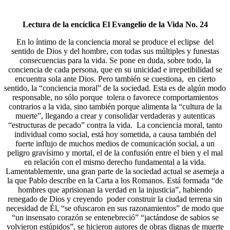
Lectura de la encíclica El Evangelio de la Vida No. 24
En lo íntimo de la conciencia moral se produce el eclipse del
sentido de Dios y del hombre, con todas sus múltiples y funestas
consecuencias para la vida. Se pone en duda, sobre todo, la
conciencia de cada persona, que en su unicidad e irrepetibilidad se
encuentra sola ante Dios. Pero también se cuestiona, en cierto
sentido, la “conciencia moral” de la sociedad. Esta es de algún modo
responsable, no sólo porque tolera o favorece comportamientos
contrarios a la vida, sino también porque alimenta la “cultura de la
muerte”, llegando a crear y consolidar verdaderas y autenticas
“estructuras de pecado” contra la vida. La conciencia moral, tanto
individual como social, está hoy sometida, a causa también del
fuerte influjo de muchos medios de comunicación social, a un
peligro gravísimo y mortal, el de la confusión entre el bien y el mal
en relación con el mismo derecho fundamental a la vida.
Lamentablemente, una gran parte de la sociedad actual se asemeja a
la que Pablo describe en la Carta a los Romanos. Está formada “de
hombres que aprisionan la verdad en la injusticia”, habiendo
renegado de Dios y creyendo poder construir la ciudad terrena sin
necesidad de Él, “se ofuscaron en sus razonamientos” de modo que
“un insensato corazón se entenebreció” “jactándose de sabios se
volvieron estúpidos”, se hicieron autores de obras dignas de muerte