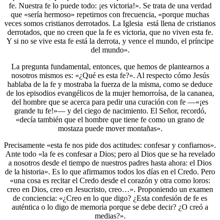
fe. Nuestra fe lo puede todo: ¡es victoria!». Se trata de una verdad
que «sería hermoso» repetirnos con frecuencia, «porque muchas
veces somos cristianos derrotados. La Iglesia está llena de cristianos
derrotados, que no creen que la fe es victoria, que no viven esta fe.
Y si no se vive esta fe está la derrota, y vence el mundo, el príncipe
del mundo».
La pregunta fundamental, entonces, que hemos de plantearnos a
nosotros mismos es: «¿Qué es esta fe?». Al respecto cómo Jesús
hablaba de la fe y mostraba la fuerza de la misma, como se deduce
de los episodios evangélicos de la mujer hemorroísa, de la cananea,
del hombre que se acerca para pedir una curación con fe —«¡es
grande tu fe!»— y del ciego de nacimiento. El Señor, recordó,
«decía también que el hombre que tiene fe como un grano de
mostaza puede mover montañas».
Precisamente «esta fe nos pide dos actitudes: confesar y confiarnos».
Ante todo «la fe es confesar a Dios; pero al Dios que se ha revelado
a nosotros desde el tiempo de nuestros padres hasta ahora: el Dios
de la historia». Es lo que afirmamos todos los días en el Credo. Pero
«una cosa es recitar el Credo desde el corazón y otra como loros:
creo en Dios, creo en Jesucristo, creo…». Proponiendo un examen
de conciencia: «¿Creo en lo que digo? ¿Esta confesión de fe es
auténtica o lo digo de memoria porque se debe decir? ¿O creó a
medias?».