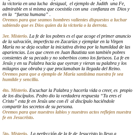
la victoria en una lucha desigual, el ejemplo de Judith una Fe,
admirable en si misma que coexistía con una confianza en Dios y
en la “fuerza humana” .
Oremos para que seamos hombres valientes dispuestos a luchar
sabiendo que es Dios quien da la victoria o la derrota.
3er. Misterio.
La fe de los pobres es el que acoge el primer anuncio
de la salvación, imperfecta en Zacarías y ejemplar en la Virgen
María no se deja ocultar la iniciativa divina por la humildad de las
apariencias. Los que creen en Juan Bautista son también pobres
consientes de su pecado y no soberbios como los fariseos. La fe en
Jesús y en su Palabra hacia que oyeran y vieran su palabra y los
milagros que obraba y que proclamaban la llegada del Reino.
Oremos para que a ejemplo de María santísima nuestra fe sea
humilde y sencilla.
4to. Misterio.
Escuchar la Palabra y hacerla vida o creer, es propio
de los discípulos. Pedro dio la verdadera respuesta “Tu eres el
Cristo” esta fe en Jesús une con él al discípulo haciéndole
compartir los secretos de su persona.
Oremos para que nuestros labios y nuestros actos reflejen nuestra
fe en Jesucristo.
5to. Misterio.
La perfección de la fe de Jesucristo lo lleva a