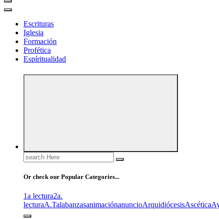
Escrituras
Iglesia
Formación
Profética
Espíritualidad
Search
for:
Or check our Popular Categories...
1a lectura
2a.
lectura
A.T
alabanzas
animación
anuncio
Arquidiócesis
Ascética
A