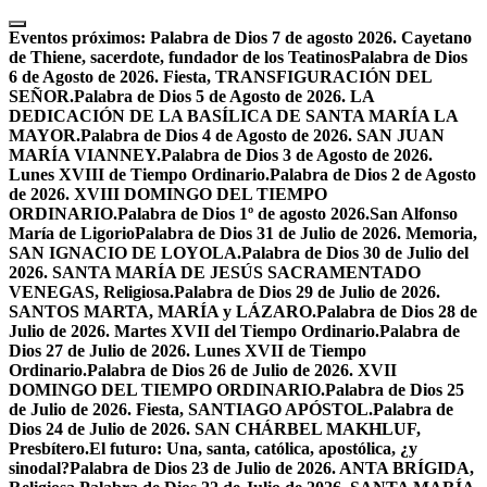
Skip
to
Eventos próximos:
Palabra de Dios 7 de agosto 2026. Cayetano
content
de Thiene, sacerdote, fundador de los Teatinos
Palabra de Dios
6 de Agosto de 2026. Fiesta, TRANSFIGURACIÓN DEL
SEÑOR.
Palabra de Dios 5 de Agosto de 2026. LA
DEDICACIÓN DE LA BASÍLICA DE SANTA MARÍA LA
MAYOR.
Palabra de Dios 4 de Agosto de 2026. SAN JUAN
MARÍA VIANNEY.
Palabra de Dios 3 de Agosto de 2026.
Lunes XVIII de Tiempo Ordinario.
Palabra de Dios 2 de Agosto
de 2026. XVIII DOMINGO DEL TIEMPO
ORDINARIO.
Palabra de Dios 1º de agosto 2026.San Alfonso
María de Ligorio
Palabra de Dios 31 de Julio de 2026. Memoria,
SAN IGNACIO DE LOYOLA.
Palabra de Dios 30 de Julio del
2026. SANTA MARÍA DE JESÚS SACRAMENTADO
VENEGAS, Religiosa.
Palabra de Dios 29 de Julio de 2026.
SANTOS MARTA, MARÍA y LÁZARO.
Palabra de Dios 28 de
Julio de 2026. Martes XVII del Tiempo Ordinario.
Palabra de
Dios 27 de Julio de 2026. Lunes XVII de Tiempo
Ordinario.
Palabra de Dios 26 de Julio de 2026. XVII
DOMINGO DEL TIEMPO ORDINARIO.
Palabra de Dios 25
de Julio de 2026. Fiesta, SANTIAGO APÓSTOL.
Palabra de
Dios 24 de Julio de 2026. SAN CHÁRBEL MAKHLUF,
Presbítero.
El futuro: Una, santa, católica, apostólica, ¿y
sinodal?
Palabra de Dios 23 de Julio de 2026. ANTA BRÍGIDA,