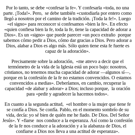
Por lo tanto, se debe «confesar la fe». Y confesarla «toda, no una
parte. ¡Toda!». Pero, se debe también «custodiarla por entero como
llegó a nosotros por el camino de la tradición. ¡Toda la fe!». Luego
«el signo» para reconocer si confesamos «bien la fe». En efecto
«quien confiesa bien la fe, toda la fe, tiene la capacidad de adorar a
Dios». Es un «signo» que puede parecer «un poco extraño porque
sabemos cómo pedir a Dios, cómo dar gracias a Dios. Pero adorar a
Dios, alabar a Dios es algo más. Sólo quien tiene esta fe fuerte es
capaz de la adoración».
Precisamente sobre la adoración, «me atrevo a decir que el
termómetro de la vida de la Iglesia está un poco bajo: nosotros,
cristianos, no tenemos mucha capacidad de adorar —algunos sí—,
porque en la confesión de la fe no estamos convencidos. O estamos
convencidos a medias». Deberíamos, en cambio, recuperar la
capacidad «de alabar y adorar» a Dios; incluso porque, la oración
para «pedir y agradecer la hacemos todos».
En cuanto a la segunda actitud, «el hombre o la mujer que tiene fe
se confía a Dios. Se confía. Pablo, en el momento sombrío de su
vida, decía: yo sé bien de quién me he fiado. De Dios. Del Señor
Jesús». Y «fiarse nos conduce a la esperanza. Así como la confesión
de la fe nos conduce a la adoración y a la alabanza de Dios, el
confiarse a Dios nos lleva a una actitud de esperanza».