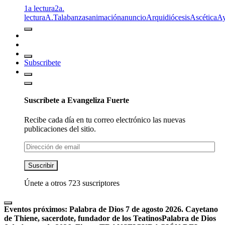
1a lectura
2a.
lectura
A.T
alabanzas
animación
anuncio
Arquidiócesis
Ascética
A
Subscribete
Suscríbete a Evangeliza Fuerte
Recibe cada día en tu correo electrónico las nuevas
publicaciones del sitio.
Dirección
de
email
Suscribir
Únete a otros 723 suscriptores
Eventos próximos:
Palabra de Dios 7 de agosto 2026. Cayetano
de Thiene, sacerdote, fundador de los Teatinos
Palabra de Dios