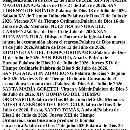
Religiosa.
Palabra de Dios 22 de Julio de 2026. SANTA MARÍA
MAGDALENA.
Palabra de Dios 21 de Julio de 2026. SAN
LORENZO DE BRÍNDIS.
Palabra de Dios 18 de Julio de 2026.
Sabado XV de Tiempo Odinario.
Palabra de Dios 17 de Julio de
2026. Viernes XV de Tiempo Ordinario.
Palabra de Dios 16 de
Julio de 2026. Memoria, NUESTRA SEÑORA DEL
CARMEN.
Palabra de Dios 15 de Julio de 2026. SAN
BUENAVENTURA, Obispo y Doctor de la Iglesia.
Justa o
injusta la excomunión ahora el regreso.
Palabra de Dios martes
14 de julio 2026.
Palabra de Dios 12 de Julio de 2026.
DOMINGO XV DEL TIEMPO ORDINARIO.
Palabra de Dios
11 de Julio de 2026. SAN BENITO, Abad y Patrón de
Europa.
Palabra de Dios 10 de Julio de 2026. Jueves XIV de
Tiempo Ordinario.
Palabra de Dios 9 de Julio de 2026.
SANTOS AGUSTÍN ZHAO RONG.
Palabra de Dios 7 de julio
de 2026. Martes XIV de Tiempo Ordinario.
Consumado el
cisma ahora la mano dura.
Palabra de Dios 6 de Julio de 2026.
SANTA MARÍA GORETTI, Virgen y Mártir.
Palabra de Dios 5
de Julio de 2026. XIV DOMINGO DEL TIEMPO
ORDINARIO.
Palabra de Dios 04 de Julio del 2026. Memoria,
NUESTRA SEÑORA DEL REFUGIO.
Palabra de Dios 3 de
Julio de 2026. Fiesta, SANTO TOMÁS, Apóstol.
Palabra de
Dios 2 de Julio de 2026. Jueves XIII de Tiempo
Ordinario.
Laicos buscando predicar la homilía
eucarística
Palabra de Dios 1º de julio 2026
Palabra de Dios 30