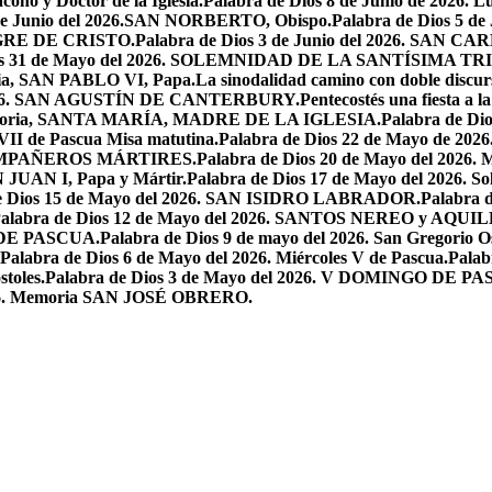
ono y Doctor de la Iglesia.
Palabra de Dios 8 de Junio de 2026. L
 de Junio del 2026.SAN NORBERTO, Obispo.
Palabra de Dios 5 d
ANGRE DE CRISTO.
Palabra de Dios 3 de Junio del 2026. SAN 
ios 31 de Mayo del 2026. SOLEMNIDAD DE LA SANTÍSIMA TR
ria, SAN PABLO VI, Papa.
La sinodalidad camino con doble discur
l 2026. SAN AGUSTÍN DE CANTERBURY.
Pentecostés una fiesta a l
 Memoria, SANTA MARÍA, MADRE DE LA IGLESIA.
Palabra de Di
VII de Pascua Misa matutina.
Palabra de Dios 22 de Mayo de 20
OMPAÑEROS MÁRTIRES.
Palabra de Dios 20 de Mayo del 2026. M
N JUAN I, Papa y Mártir.
Palabra de Dios 17 de Mayo del 2026
e Dios 15 de Mayo del 2026. SAN ISIDRO LABRADOR.
Palabra 
alabra de Dios 12 de Mayo del 2026. SANTOS NEREO y AQUIL
O DE PASCUA.
Palabra de Dios 9 de mayo del 2026. San Gregorio Os
Palabra de Dios 6 de Mayo del 2026. Miércoles V de Pascua.
Palab
toles.
Palabra de Dios 3 de Mayo del 2026. V DOMINGO DE P
2026. Memoria SAN JOSÉ OBRERO.