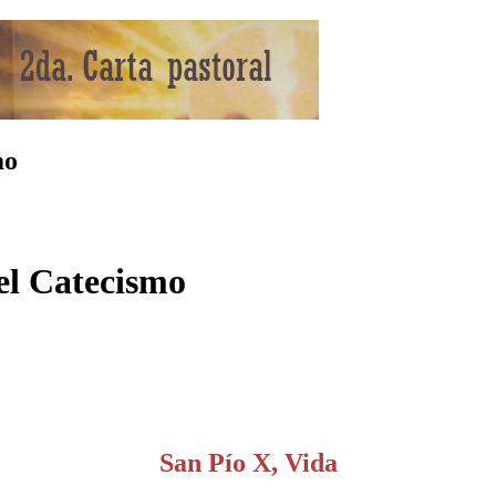
mo
el Catecismo
San Pío X, Vida