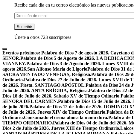
Recibe cada día en tu correo electrónico las nuevas publicacione
Dirección
de
email
Suscribir
Únete a otros 723 suscriptores
Eventos próximos:
Palabra de Dios 7 de agosto 2026. Cayetano d
SEÑOR.
Palabra de Dios 5 de Agosto de 2026. LA DEDI
VIANNEY.
Palabra de Dios 3 de Agosto de 2026. Lunes XVIII d
agosto 2026.San Alfonso María de Ligorio
Palabra de Dios 31 
SACRAMENTADO VENEGAS, Religiosa.
Palabra de Dios 2
Ordinario.
Palabra de Dios 27 de Julio de 2026. Lunes XVII de 
de 2026. Fiesta, SANTIAGO APÓSTOL.
Palabra de Dios 24 d
Julio de 2026. ANTA BRÍGIDA, Religiosa.
Palabra de Dios 22
Dios 18 de Julio de 2026. Sabado XV de Tiempo Odinario.
Palabr
SEÑORA DEL CARMEN.
Palabra de Dios 15 de Julio de 202
de julio 2026.
Palabra de Dios 12 de Julio de 2026. DOMIN
de Julio de 2026. Jueves XIV de Tiempo Ordinario.
Palabra de 
Ordinario.
Consumado el cisma ahora la mano dura.
Palabra de 
TIEMPO ORDINARIO.
Palabra de Dios 04 de Julio del 2
Dios 2 de Julio de 2026. Jueves XIII de Tiempo Ordinario.
Laicos
SANTOS MÁRTIRES DE LA IGLESIA ROMANA.
Palabra de