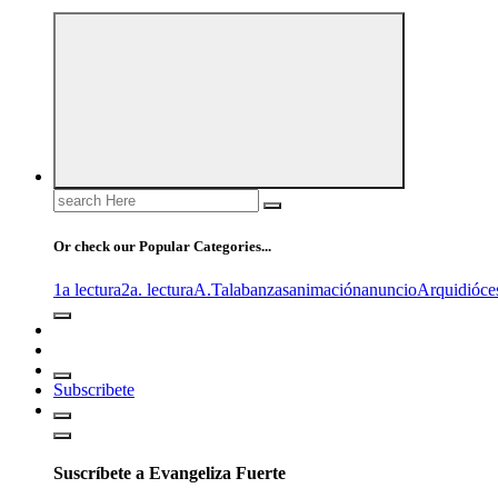
Search
for:
Or check our Popular Categories...
1a lectura
2a. lectura
A.T
alabanzas
animación
anuncio
Arquidióce
Subscribete
Suscríbete a Evangeliza Fuerte