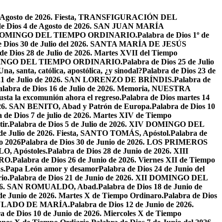
de Agosto de 2026. Fiesta, TRANSFIGURACIÓN DEL
de Dios 4 de Agosto de 2026. SAN JUAN MARÍA
VIII DOMINGO DEL TIEMPO ORDINARIO.
Palabra de Dios 1º de
e Dios 30 de Julio del 2026. SANTA MARÍA DE JESÚS
de Dios 28 de Julio de 2026. Martes XVII del Tiempo
I DOMINGO DEL TIEMPO ORDINARIO.
Palabra de Dios 25 de Julio
Una, santa, católica, apostólica, ¿y sinodal?
Palabra de Dios 23 de
 21 de Julio de 2026. SAN LORENZO DE BRÍNDIS.
Palabra de
alabra de Dios 16 de Julio de 2026. Memoria, NUESTRA
justa la excomunión ahora el regreso.
Palabra de Dios martes 14
2026. SAN BENITO, Abad y Patrón de Europa.
Palabra de Dios 10
 de Dios 7 de julio de 2026. Martes XIV de Tiempo
ir.
Palabra de Dios 5 de Julio de 2026. XIV DOMINGO DEL
 de Julio de 2026. Fiesta, SANTO TOMÁS, Apóstol.
Palabra de
io 2026
Palabra de Dios 30 de Junio de 2026. LOS PRIMEROS
O, Apóstoles.
Palabra de Dios 28 de Junio de 2026. XIII
RO.
Palabra de Dios 26 de Junio de 2026. Viernes XII de Tiempo
s.
Papa León amor y desamor
Palabra de Dios 24 de Junio del
io.
Palabra de Dios 21 de Junio de 2026. XII DOMINGO DEL
 2026. SAN ROMUALDO, Abad.
Palabra de Dios 18 de Junio de
 de Junio de 2026. Martes X de Tiempo Ordinaro.
Palabra de Dios
ACULADO DE MARÍA.
Palabra de Dios 12 de Junio de 2026.
a de Dios 10 de Junio de 2026. Miercoles X de Tiempo