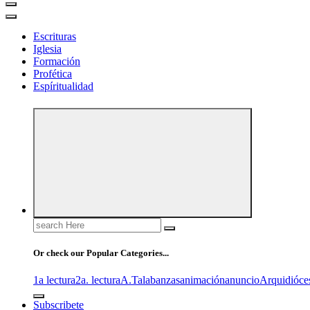
Escrituras
Iglesia
Formación
Profética
Espíritualidad
Search
for:
Or check our Popular Categories...
1a lectura
2a. lectura
A.T
alabanzas
animación
anuncio
Arquidióce
Subscribete