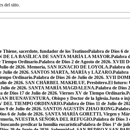
s del sitio.
e Thiene, sacerdote, fundador de los Teatinos
Palabra de Dios 6 
CACIÓN DE LA BASÍLICA DE SANTA MARÍA LA MAYOR.
Palabra 
e Tiempo Ordinario.
Palabra de Dios 2 de Agosto de 2026. X
de Julio de 2026. Memoria, SAN IGNACIO DE LOYOLA.
Palabra d
9 de Julio de 2026. SANTOS MARTA, MARÍA y LÁZARO.
Palabra 
Tiempo Ordinario.
Palabra de Dios 26 de Julio de 2026. XVI
e Julio de 2026. SAN CHÁRBEL MAKHLUF, Presbítero.
El futuro: 
 de Julio de 2026. SANTA MARÍA MAGDALENA.
Palabra de Dios
a de Dios 17 de Julio de 2026. Viernes XV de Tiempo Ordinario.
P
6. SAN BUENAVENTURA, Obispo y Doctor de la Iglesia.
Justa o in
GO XV DEL TIEMPO ORDINARIO.
Palabra de Dios 11 de Julio de 
Dios 9 de Julio de 2026. SANTOS AGUSTÍN ZHAO RONG.
Palabra
Dios 6 de Julio de 2026. SANTA MARÍA GORETTI, Virgen y Márt
026. Memoria, NUESTRA SEÑORA DEL REFUGIO.
Palabra de Dios 3
 buscando predicar la homilía eucarística
Palabra de Dios 1º de jul
 Dios 29 de Junio de 2026. Solemnidad, SAN PEDRO Y SAN PABL