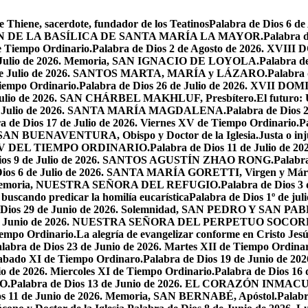
e Thiene, sacerdote, fundador de los Teatinos
Palabra de Dios 6 
CACIÓN DE LA BASÍLICA DE SANTA MARÍA LA MAYOR.
Palabra 
e Tiempo Ordinario.
Palabra de Dios 2 de Agosto de 2026. X
de Julio de 2026. Memoria, SAN IGNACIO DE LOYOLA.
Palabra d
9 de Julio de 2026. SANTOS MARTA, MARÍA y LÁZARO.
Palabra 
Tiempo Ordinario.
Palabra de Dios 26 de Julio de 2026. XVI
e Julio de 2026. SAN CHÁRBEL MAKHLUF, Presbítero.
El futuro: 
 de Julio de 2026. SANTA MARÍA MAGDALENA.
Palabra de Dios
a de Dios 17 de Julio de 2026. Viernes XV de Tiempo Ordinario.
P
6. SAN BUENAVENTURA, Obispo y Doctor de la Iglesia.
Justa o in
GO XV DEL TIEMPO ORDINARIO.
Palabra de Dios 11 de Julio de 
Dios 9 de Julio de 2026. SANTOS AGUSTÍN ZHAO RONG.
Palabra
Dios 6 de Julio de 2026. SANTA MARÍA GORETTI, Virgen y Márt
026. Memoria, NUESTRA SEÑORA DEL REFUGIO.
Palabra de Dios 3
 buscando predicar la homilía eucarística
Palabra de Dios 1º de jul
 Dios 29 de Junio de 2026. Solemnidad, SAN PEDRO Y SAN PABL
7 de Junio de 2026. NUESTRA SEÑORA DEL PERPETUO SOCOR
iempo Ordinario.
La alegría de evangelizar conforme en Cristo Jesú
labra de Dios 23 de Junio de 2026. Martes XII de Tiempo Ordinar
 Sabado XI de Tiempo Ordinaro.
Palabra de Dios 19 de Junio de
io de 2026. Miercoles XI de Tiempo Ordinario.
Palabra de Dios 16
O.
Palabra de Dios 13 de Junio de 2026. EL CORAZÓN INM
os 11 de Junio de 2026. Memoria, SAN BERNABÉ, Apóstol.
Palabr