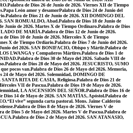
RO.
Palabra de Dios 26 de Junio de 2026. Viernes XII de Tiempo
s.
Papa León amor y desamor
Palabra de Dios 24 de Junio del
io.
Palabra de Dios 21 de Junio de 2026. XII DOMINGO DEL
 2026. SAN ROMUALDO, Abad.
Palabra de Dios 18 de Junio de
 de Junio de 2026. Martes X de Tiempo Ordinaro.
Palabra de Dios
ACULADO DE MARÍA.
Palabra de Dios 12 de Junio de 2026.
a de Dios 10 de Junio de 2026. Miercoles X de Tiempo
unes X de Tiempo Ordiario.
Palabra de Dios 7 de Junio del 2026.
e Junio del 2026. SAN BONIFACIO, Obispo y Mártir.
Palabra de
CARLOS LWANGA y Compañeros Mártires.
Palabra de Dios 1 de
INIDAD.
Palabra de Dios 30 de Mayo del 2026. Sabado VIII de
so.
Palabra de Dios 28 de Mayo del 2026. JESUCRISTO, SUMO
a que pocos van.
Palabra de Dios 26 de Mayo del 2026. Memoria,
os 24 de Mayo del 2026. Solemnidad, DOMINGO DE
26. SANTA RITA DE CASIA, Religiosa.
Palabra de Dios 21 de
iércoles VII de Pascua.
Palabra de Dios 19 de Mayo de 2026.
. Solemnidad, LA ASCENSIÓN DEL SEÑOR.
Palabra de Dios 16 de
de Dios 14 de Mayo de 2026. SAN MATÍAS, Apóstol.
Palabra de
EO.
“El vive” segunda carta pastoral. Mons. Jaime Calderón
tiense.
Palabra de Dios 8 de Mayo de 2026. Viernes V de
ra de Dios 5 de Mayo del 2026. Martes V de Pascua.
Palabra de
ASCUA.
Palabra de Dios 2 de Mayo del 2026. SAN ATANASIO,