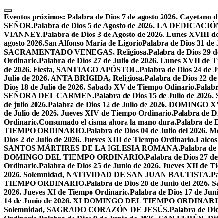
Skip
to
Eventos próximos:
Palabra de Dios 7 de agosto 2026. Cayetano d
content
SEÑOR.
Palabra de Dios 5 de Agosto de 2026. LA DEDI
VIANNEY.
Palabra de Dios 3 de Agosto de 2026. Lunes XVIII d
agosto 2026.San Alfonso María de Ligorio
Palabra de Dios 31 
SACRAMENTADO VENEGAS, Religiosa.
Palabra de Dios 2
Ordinario.
Palabra de Dios 27 de Julio de 2026. Lunes XVII de 
de 2026. Fiesta, SANTIAGO APÓSTOL.
Palabra de Dios 24 d
Julio de 2026. ANTA BRÍGIDA, Religiosa.
Palabra de Dios 22
Dios 18 de Julio de 2026. Sabado XV de Tiempo Odinario.
Palabr
SEÑORA DEL CARMEN.
Palabra de Dios 15 de Julio de 202
de julio 2026.
Palabra de Dios 12 de Julio de 2026. DOMIN
de Julio de 2026. Jueves XIV de Tiempo Ordinario.
Palabra de 
Ordinario.
Consumado el cisma ahora la mano dura.
Palabra de 
TIEMPO ORDINARIO.
Palabra de Dios 04 de Julio del 2
Dios 2 de Julio de 2026. Jueves XIII de Tiempo Ordinario.
Laicos
SANTOS MÁRTIRES DE LA IGLESIA ROMANA.
Palabra de
DOMINGO DEL TIEMPO ORDINARIO.
Palabra de Dios 2
Ordinario.
Palabra de Dios 25 de Junio de 2026. Jueves XII de T
2026. Solemnidad, NATIVIDAD DE SAN JUAN BAUTISTA.
Pa
TIEMPO ORDINARIO.
Palabra de Dios 20 de Junio del 2026.
2026. Jueves XI de Tiempo Ordinario.
Palabra de Dios 17 de Jun
14 de Junio de 2026. XI DOMINGO DEL TIEMPO ORDINARI
Solemnidad, SAGRADO CORAZÓN DE JESÚS.
Palabra de Di