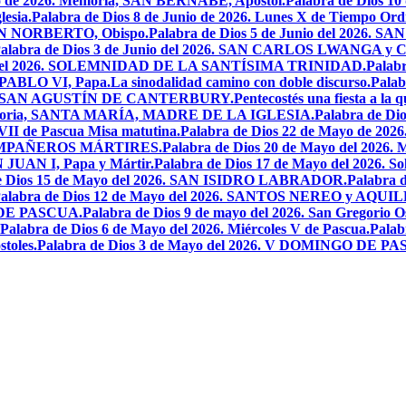
io de 2026. Memoria, SAN BERNABÉ, Apóstol.
Palabra de Dios 10
esia.
Palabra de Dios 8 de Junio de 2026. Lunes X de Tiempo Ordi
.SAN NORBERTO, Obispo.
Palabra de Dios 5 de Junio del 2026. S
alabra de Dios 3 de Junio del 2026. SAN CARLOS LWANGA y C
yo del 2026. SOLEMNIDAD DE LA SANTÍSIMA TRINIDAD.
Palabr
N PABLO VI, Papa.
La sinodalidad camino con doble discurso.
Pala
2026. SAN AGUSTÍN DE CANTERBURY.
Pentecostés una fiesta a la 
 Memoria, SANTA MARÍA, MADRE DE LA IGLESIA.
Palabra de Di
VII de Pascua Misa matutina.
Palabra de Dios 22 de Mayo de 20
OMPAÑEROS MÁRTIRES.
Palabra de Dios 20 de Mayo del 2026. M
N JUAN I, Papa y Mártir.
Palabra de Dios 17 de Mayo del 2026
e Dios 15 de Mayo del 2026. SAN ISIDRO LABRADOR.
Palabra 
alabra de Dios 12 de Mayo del 2026. SANTOS NEREO y AQUIL
O DE PASCUA.
Palabra de Dios 9 de mayo del 2026. San Gregorio Os
Palabra de Dios 6 de Mayo del 2026. Miércoles V de Pascua.
Palab
toles.
Palabra de Dios 3 de Mayo del 2026. V DOMINGO DE P