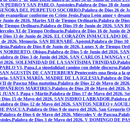
, SAN PEDRO Y SAN PABLO, Apóstoles.
Palabra de Dios 28 de J
ESTRA SEÑORA DEL PERPETUO SOCORRO.
Palabra de Dios 26 de J
 de evangelizar conforme en Cristo Jesús.
Papa León amor y desam
e Junio de 2026. Martes XII de Tiempo Ordinario.
Palabra de Di
 de Tiempo Ordinaro.
Palabra de Dios 19 de Junio de 2026. SA
iercoles XI de Tiempo Ordinario.
Palabra de Dios 16 de Junio de 
 de Dios 13 de Junio de 2026. EL CORAZÓN INMACULADO DE
io de 2026. Memoria, SAN BERNABÉ, Apóstol.
Palabra de Dios 10
esia.
Palabra de Dios 8 de Junio de 2026. Lunes X de Tiempo Ordi
.SAN NORBERTO, Obispo.
Palabra de Dios 5 de Junio del 2026. S
alabra de Dios 3 de Junio del 2026. SAN CARLOS LWANGA y C
yo del 2026. SOLEMNIDAD DE LA SANTÍSIMA TRINIDAD.
Palabr
N PABLO VI, Papa.
La sinodalidad camino con doble discurso.
Pala
2026. SAN AGUSTÍN DE CANTERBURY.
Pentecostés una fiesta a la 
 Memoria, SANTA MARÍA, MADRE DE LA IGLESIA.
Palabra de Di
VII de Pascua Misa matutina.
Palabra de Dios 22 de Mayo de 20
OMPAÑEROS MÁRTIRES.
Palabra de Dios 20 de Mayo del 2026. M
N JUAN I, Papa y Mártir.
Palabra de Dios 17 de Mayo del 2026
e Dios 15 de Mayo del 2026. SAN ISIDRO LABRADOR.
Palabra 
alabra de Dios 12 de Mayo del 2026. SANTOS NEREO y AQUIL
O DE PASCUA.
Palabra de Dios 9 de mayo del 2026. San Gregorio Os
Palabra de Dios 6 de Mayo del 2026. Miércoles V de Pascua.
Palab
toles.
Palabra de Dios 3 de Mayo del 2026. V DOMINGO DE P