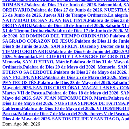
ROMANA.
Palabra de Dios 29 de Junio de 2026. Solemnidad
ORDINARIO.
Palabra de Dios 27 de Junio de 2026. NU
25 de Junio de 2026. Jueves XII de Tiempo Ordinario.
La alegría
NATIVIDAD DE SAN JUAN BAUTISTA.
Palabra de Dios 23 d
ORDINARIO.
Palabra de Dios 20 de Junio del 2026. Sabado XI
XI de Tiempo Ordinario.
Palabra de Dios 17 de Junio de 2026. M
de 2026. XI DOMINGO DEL TIEMPO ORDINARIO.
Palabra
SAGRADO CORAZÓN DE JESÚS.
Palabra de Dios 11 de Jun
Dios 9 de Junio de 2026. SAN EFRÉN, Diácono y Doctor de la Igl
TIEMPO ORDINARIO.
Palabra de Dios 6 de Junio del 2026
2026. Solemnidad, EL CUERPO Y LA SANGRE DE CRISTO.
P
Memoria, SAN JUSTINO, Mártir.
Palabra de Dios 31 de Ma
Ordinario.
Palabra de Dios 29 de Mayo del 2026. Memoria, SA
ETERNO SACERDOTE.
Palabra de Dios 27 de Mayo del 
SAN FELIPE NERI.
Palabra de Dios 25 de Mayo del 2026.
PENTECOSTÉS.
Palabra de Dios 23 de Mayo del 2026. Sábado 
Mayo del 2026. SANTOS CRISTÓBAL MAGALLANES y C
Martes VII de Pascua.
Palabra de Dios 18 de Mayo del 2026. SA
Mayo del 2026. SAN JUAN NEPOMUCENO, Mártir.
Palabra d
Dios 13 de Mayo del 2026. NUESTRA SEÑORA DE FÁTIMA.
P
Calderón.
Palabra de Dios 10 de Mayo del 2026. VI DOMING
Pascua.
Palabra de Dios 7 de Mayo del 2026. Jueves V de Pascua.
Dios 4 de Mayo del 2026. SANTOS FELIPE Y SANTIAGO, Após
Dom. Ago 9th, 2026