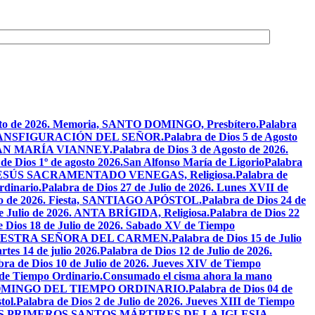
osto de 2026. Memoria, SANTO DOMINGO, Presbítero.
Palabra
ta, TRANSFIGURACIÓN DEL SEÑOR.
Palabra de Dios 5 de Agosto
N JUAN MARÍA VIANNEY.
Palabra de Dios 3 de Agosto de 2026.
de Dios 1º de agosto 2026.San Alfonso María de Ligorio
Palabra
DE JESÚS SACRAMENTADO VENEGAS, Religiosa.
Palabra de
rdinario.
Palabra de Dios 27 de Julio de 2026. Lunes XVII de
ulio de 2026. Fiesta, SANTIAGO APÓSTOL.
Palabra de Dios 24 de
de Julio de 2026. ANTA BRÍGIDA, Religiosa.
Palabra de Dios 22
e Dios 18 de Julio de 2026. Sabado XV de Tiempo
ia, NUESTRA SEÑORA DEL CARMEN.
Palabra de Dios 15 de Julio
tes 14 de julio 2026.
Palabra de Dios 12 de Julio de 2026.
bra de Dios 10 de Julio de 2026. Jueves XIV de Tiempo
 de Tiempo Ordinario.
Consumado el cisma ahora la mano
XIV DOMINGO DEL TIEMPO ORDINARIO.
Palabra de Dios 04 de
tol.
Palabra de Dios 2 de Julio de 2026. Jueves XIII de Tiempo
26. LOS PRIMEROS SANTOS MÁRTIRES DE LA IGLESIA