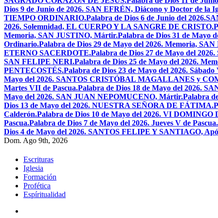
SAGRADO CORAZÓN DE JESÚS.
Palabra de Dios 11 de Jun
Dios 9 de Junio de 2026. SAN EFRÉN, Diácono y Doctor de la Igl
TIEMPO ORDINARIO.
Palabra de Dios 6 de Junio del 2026
2026. Solemnidad, EL CUERPO Y LA SANGRE DE CRISTO.
P
Memoria, SAN JUSTINO, Mártir.
Palabra de Dios 31 de Ma
Ordinario.
Palabra de Dios 29 de Mayo del 2026. Memoria, SA
ETERNO SACERDOTE.
Palabra de Dios 27 de Mayo del 
SAN FELIPE NERI.
Palabra de Dios 25 de Mayo del 2026.
PENTECOSTÉS.
Palabra de Dios 23 de Mayo del 2026. Sábado 
Mayo del 2026. SANTOS CRISTÓBAL MAGALLANES y C
Martes VII de Pascua.
Palabra de Dios 18 de Mayo del 2026. SA
Mayo del 2026. SAN JUAN NEPOMUCENO, Mártir.
Palabra d
Dios 13 de Mayo del 2026. NUESTRA SEÑORA DE FÁTIMA.
P
Calderón.
Palabra de Dios 10 de Mayo del 2026. VI DOMING
Pascua.
Palabra de Dios 7 de Mayo del 2026. Jueves V de Pascua.
Dios 4 de Mayo del 2026. SANTOS FELIPE Y SANTIAGO, Após
Dom. Ago 9th, 2026
Escrituras
Iglesia
Formación
Profética
Espíritualidad