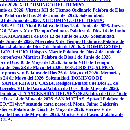
unio de 2026. XIII DOMINGO DEL TIEMPO
unio de 2026. Viernes XII de Tiempo Ordinario.
Palabra de Dios
or
Palabra de Dios 24 de Junio del 2026. Solemnidad,
os 21 de Junio de 2026. XII DOMINGO DEL TIEMPO
N ROMUALDO, Abad.
Palabra de Dios 18 de Junio de 2026. Jueves
2026. Martes X de Tiempo Ordinaro.
Palabra de Dios 14 de Junio
 MARÍA.
Palabra de Dios 12 de Junio de 2026. Solemnidad,
 de Junio de 2026. Miercoles X de Tiempo Ordinario.
Palabra de
ario.
Palabra de Dios 7 de Junio del 2026. X DOMINGO DEL
AN BONIFACIO, Obispo y Mártir.
Palabra de Dios 4 de Junio del
ompañeros Mártires.
Palabra de Dios 1 de Junio de 2026.
a de Dios 30 de Mayo del 2026. Sabado VIII de Tiempo
bra de Dios 28 de Mayo del 2026. JESUCRISTO, SUMO Y
que pocos van.
Palabra de Dios 26 de Mayo del 2026. Memoria,
os 24 de Mayo del 2026. Solemnidad, DOMINGO DE
26. SANTA RITA DE CASIA, Religiosa.
Palabra de Dios 21 de
iércoles VII de Pascua.
Palabra de Dios 19 de Mayo de 2026.
. Solemnidad, LA ASCENSIÓN DEL SEÑOR.
Palabra de Dios 16 de
de Dios 14 de Mayo de 2026. SAN MATÍAS, Apóstol.
Palabra de
EO.
“El vive” segunda carta pastoral. Mons. Jaime Calderón
tiense.
Palabra de Dios 8 de Mayo de 2026. Viernes V de
ra de Dios 5 de Mayo del 2026. Martes V de Pascua.
Palabra de
ASCUA.