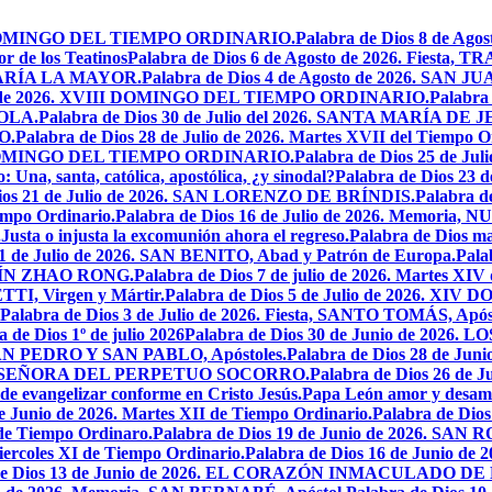
XIX DOMINGO DEL TIEMPO ORDINARIO.
Palabra de Dios 8 de Ag
r de los Teatinos
Palabra de Dios 6 de Agosto de 2026. Fies
MARÍA LA MAYOR.
Palabra de Dios 4 de Agosto de 2026. SA
sto de 2026. XVIII DOMINGO DEL TIEMPO ORDINARIO.
Palabra 
YOLA.
Palabra de Dios 30 de Julio del 2026. SANTA MARÍA 
O.
Palabra de Dios 28 de Julio de 2026. Martes XVII del Tiempo O
VII DOMINGO DEL TIEMPO ORDINARIO.
Palabra de Dios 25 de J
o: Una, santa, católica, apostólica, ¿y sinodal?
Palabra de Dios 23 
Dios 21 de Julio de 2026. SAN LORENZO DE BRÍNDIS.
Palabra d
empo Ordinario.
Palabra de Dios 16 de Julio de 2026. Memor
.
Justa o injusta la excomunión ahora el regreso.
Palabra de Dios mar
11 de Julio de 2026. SAN BENITO, Abad y Patrón de Europa.
Pala
USTÍN ZHAO RONG.
Palabra de Dios 7 de julio de 2026. Martes XIV
TI, Virgen y Mártir.
Palabra de Dios 5 de Julio de 2026. 
Palabra de Dios 3 de Julio de 2026. Fiesta, SANTO TOMÁS, Após
a de Dios 1º de julio 2026
Palabra de Dios 30 de Junio de 20
, SAN PEDRO Y SAN PABLO, Apóstoles.
Palabra de Dios 28 de J
ESTRA SEÑORA DEL PERPETUO SOCORRO.
Palabra de Dios 26 de J
 de evangelizar conforme en Cristo Jesús.
Papa León amor y desam
e Junio de 2026. Martes XII de Tiempo Ordinario.
Palabra de Di
 de Tiempo Ordinaro.
Palabra de Dios 19 de Junio de 2026. SA
iercoles XI de Tiempo Ordinario.
Palabra de Dios 16 de Junio de 
 de Dios 13 de Junio de 2026. EL CORAZÓN INMACULADO DE