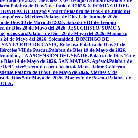
 de Junio de 2026. Miercoles X de Tiempo Ordinario.
Palabra de
ario.
Palabra de Dios 7 de Junio del 2026. X DOMINGO DEL
AN BONIFACIO, Obispo y Mártir.
Palabra de Dios 4 de Junio del
ompañeros Mártires.
Palabra de Dios 1 de Junio de 2026.
a de Dios 30 de Mayo del 2026. Sabado VIII de Tiempo
bra de Dios 28 de Mayo del 2026. JESUCRISTO, SUMO Y
que pocos van.
Palabra de Dios 26 de Mayo del 2026. Memoria,
os 24 de Mayo del 2026. Solemnidad, DOMINGO DE
26. SANTA RITA DE CASIA, Religiosa.
Palabra de Dios 21 de
iércoles VII de Pascua.
Palabra de Dios 19 de Mayo de 2026.
. Solemnidad, LA ASCENSIÓN DEL SEÑOR.
Palabra de Dios 16 de
de Dios 14 de Mayo de 2026. SAN MATÍAS, Apóstol.
Palabra de
EO.
“El vive” segunda carta pastoral. Mons. Jaime Calderón
tiense.
Palabra de Dios 8 de Mayo de 2026. Viernes V de
ra de Dios 5 de Mayo del 2026. Martes V de Pascua.
Palabra de
ASCUA.