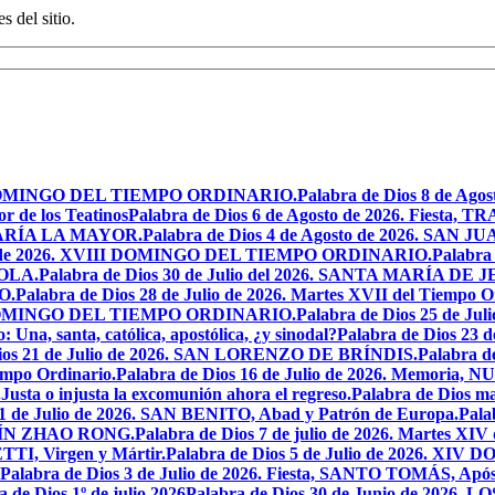
s del sitio.
XIX DOMINGO DEL TIEMPO ORDINARIO.
Palabra de Dios 8 de Ag
r de los Teatinos
Palabra de Dios 6 de Agosto de 2026. Fies
MARÍA LA MAYOR.
Palabra de Dios 4 de Agosto de 2026. SA
sto de 2026. XVIII DOMINGO DEL TIEMPO ORDINARIO.
Palabra 
YOLA.
Palabra de Dios 30 de Julio del 2026. SANTA MARÍA 
O.
Palabra de Dios 28 de Julio de 2026. Martes XVII del Tiempo O
VII DOMINGO DEL TIEMPO ORDINARIO.
Palabra de Dios 25 de J
o: Una, santa, católica, apostólica, ¿y sinodal?
Palabra de Dios 23 
Dios 21 de Julio de 2026. SAN LORENZO DE BRÍNDIS.
Palabra d
empo Ordinario.
Palabra de Dios 16 de Julio de 2026. Memor
.
Justa o injusta la excomunión ahora el regreso.
Palabra de Dios mar
11 de Julio de 2026. SAN BENITO, Abad y Patrón de Europa.
Pala
USTÍN ZHAO RONG.
Palabra de Dios 7 de julio de 2026. Martes XIV
TI, Virgen y Mártir.
Palabra de Dios 5 de Julio de 2026. 
Palabra de Dios 3 de Julio de 2026. Fiesta, SANTO TOMÁS, Após
a de Dios 1º de julio 2026
Palabra de Dios 30 de Junio de 20