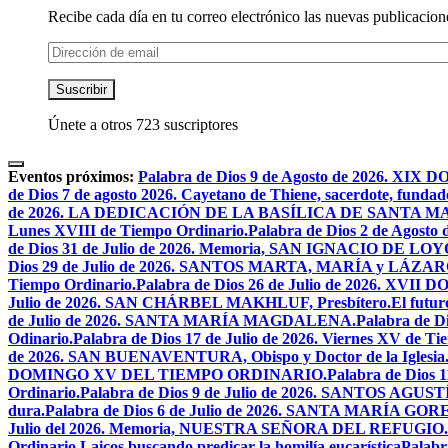
Recibe cada día en tu correo electrónico las nuevas publicacione
Dirección
de
email
Suscribir
Únete a otros 723 suscriptores
Eventos próximos:
Palabra de Dios 9 de Agosto de 2026. 
de Dios 7 de agosto 2026. Cayetano de Thiene, sacerdote, fundado
de 2026. LA DEDICACIÓN DE LA BASÍLICA DE SANTA 
Lunes XVIII de Tiempo Ordinario.
Palabra de Dios 2 de Ago
de Dios 31 de Julio de 2026. Memoria, SAN IGNACIO DE LO
Dios 29 de Julio de 2026. SANTOS MARTA, MARÍA y LÁZAR
Tiempo Ordinario.
Palabra de Dios 26 de Julio de 2026. X
Julio de 2026. SAN CHÁRBEL MAKHLUF, Presbítero.
El futur
de Julio de 2026. SANTA MARÍA MAGDALENA.
Palabra de 
Odinario.
Palabra de Dios 17 de Julio de 2026. Viernes XV de Ti
de 2026. SAN BUENAVENTURA, Obispo y Doctor de la Iglesia
DOMINGO XV DEL TIEMPO ORDINARIO.
Palabra de Dios 
Ordinario.
Palabra de Dios 9 de Julio de 2026. SANTOS AG
dura.
Palabra de Dios 6 de Julio de 2026. SANTA MARÍA GORET
Julio del 2026. Memoria, NUESTRA SEÑORA DEL REFUGIO.
Ordinario.
Laicos buscando predicar la homilía eucarística
Palabr