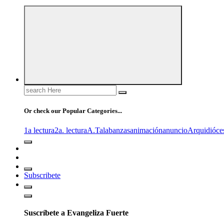
Search
for:
Or check our Popular Categories...
1a lectura
2a. lectura
A.T
alabanzas
animación
anuncio
Arquidióce
Subscribete
Suscríbete a Evangeliza Fuerte