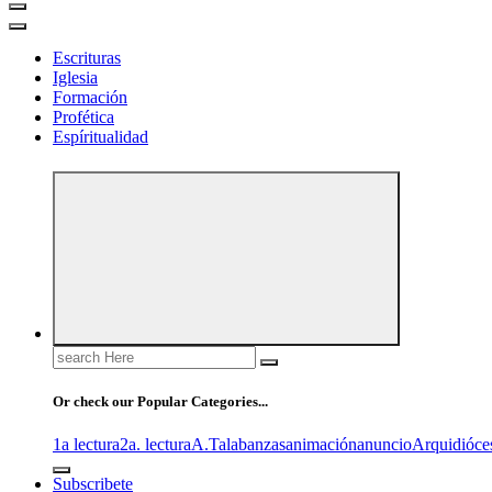
Escrituras
Iglesia
Formación
Profética
Espíritualidad
Search
for:
Or check our Popular Categories...
1a lectura
2a. lectura
A.T
alabanzas
animación
anuncio
Arquidióce
Subscribete