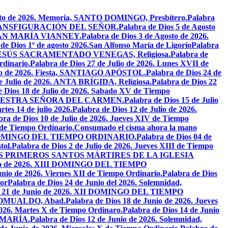
osto de 2026. Memoria, SANTO DOMINGO, Presbítero.
Palabra
ta, TRANSFIGURACIÓN DEL SEÑOR.
Palabra de Dios 5 de Agosto
N JUAN MARÍA VIANNEY.
Palabra de Dios 3 de Agosto de 2026.
de Dios 1º de agosto 2026.San Alfonso María de Ligorio
Palabra
DE JESÚS SACRAMENTADO VENEGAS, Religiosa.
Palabra de
rdinario.
Palabra de Dios 27 de Julio de 2026. Lunes XVII de
ulio de 2026. Fiesta, SANTIAGO APÓSTOL.
Palabra de Dios 24 de
de Julio de 2026. ANTA BRÍGIDA, Religiosa.
Palabra de Dios 22
e Dios 18 de Julio de 2026. Sabado XV de Tiempo
ia, NUESTRA SEÑORA DEL CARMEN.
Palabra de Dios 15 de Julio
tes 14 de julio 2026.
Palabra de Dios 12 de Julio de 2026.
bra de Dios 10 de Julio de 2026. Jueves XIV de Tiempo
 de Tiempo Ordinario.
Consumado el cisma ahora la mano
XIV DOMINGO DEL TIEMPO ORDINARIO.
Palabra de Dios 04 de
tol.
Palabra de Dios 2 de Julio de 2026. Jueves XIII de Tiempo
26. LOS PRIMEROS SANTOS MÁRTIRES DE LA IGLESIA
unio de 2026. XIII DOMINGO DEL TIEMPO
unio de 2026. Viernes XII de Tiempo Ordinario.
Palabra de Dios
or
Palabra de Dios 24 de Junio del 2026. Solemnidad,
os 21 de Junio de 2026. XII DOMINGO DEL TIEMPO
N ROMUALDO, Abad.
Palabra de Dios 18 de Junio de 2026. Jueves
2026. Martes X de Tiempo Ordinaro.
Palabra de Dios 14 de Junio
 MARÍA.
Palabra de Dios 12 de Junio de 2026. Solemnidad,