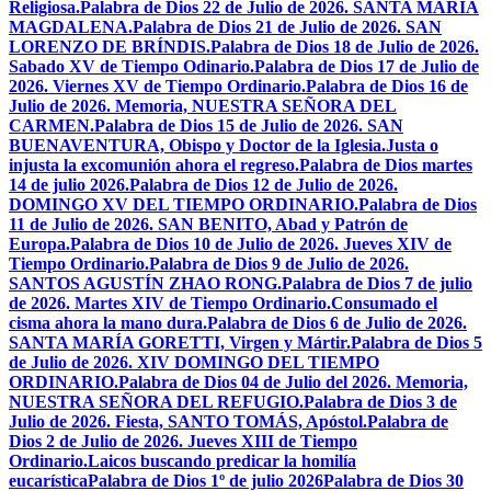
Religiosa.
Palabra de Dios 22 de Julio de 2026. SANTA MARÍA
MAGDALENA.
Palabra de Dios 21 de Julio de 2026. SAN
LORENZO DE BRÍNDIS.
Palabra de Dios 18 de Julio de 2026.
Sabado XV de Tiempo Odinario.
Palabra de Dios 17 de Julio de
2026. Viernes XV de Tiempo Ordinario.
Palabra de Dios 16 de
Julio de 2026. Memoria, NUESTRA SEÑORA DEL
CARMEN.
Palabra de Dios 15 de Julio de 2026. SAN
BUENAVENTURA, Obispo y Doctor de la Iglesia.
Justa o
injusta la excomunión ahora el regreso.
Palabra de Dios martes
14 de julio 2026.
Palabra de Dios 12 de Julio de 2026.
DOMINGO XV DEL TIEMPO ORDINARIO.
Palabra de Dios
11 de Julio de 2026. SAN BENITO, Abad y Patrón de
Europa.
Palabra de Dios 10 de Julio de 2026. Jueves XIV de
Tiempo Ordinario.
Palabra de Dios 9 de Julio de 2026.
SANTOS AGUSTÍN ZHAO RONG.
Palabra de Dios 7 de julio
de 2026. Martes XIV de Tiempo Ordinario.
Consumado el
cisma ahora la mano dura.
Palabra de Dios 6 de Julio de 2026.
SANTA MARÍA GORETTI, Virgen y Mártir.
Palabra de Dios 5
de Julio de 2026. XIV DOMINGO DEL TIEMPO
ORDINARIO.
Palabra de Dios 04 de Julio del 2026. Memoria,
NUESTRA SEÑORA DEL REFUGIO.
Palabra de Dios 3 de
Julio de 2026. Fiesta, SANTO TOMÁS, Apóstol.
Palabra de
Dios 2 de Julio de 2026. Jueves XIII de Tiempo
Ordinario.
Laicos buscando predicar la homilía
eucarística
Palabra de Dios 1º de julio 2026
Palabra de Dios 30