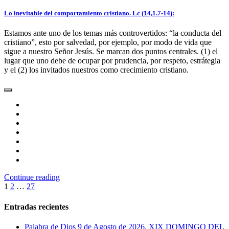
Lo inevitable del comportamiento cristiano. Lc (14,1.7-14):
Estamos ante uno de los temas más controvertidos: “la conducta del
cristiano”, esto por salvedad, por ejemplo, por modo de vida que
sigue a nuestro Señor Jesús. Se marcan dos puntos centrales. (1) el
lugar que uno debe de ocupar por prudencia, por respeto, estrátegia
y el (2) los invitados nuestros como crecimiento cristiano.
Continue reading
Paginación
1
2
…
27
de
Entradas recientes
entradas
Palabra de Dios 9 de Agosto de 2026. XIX DOMINGO DEL