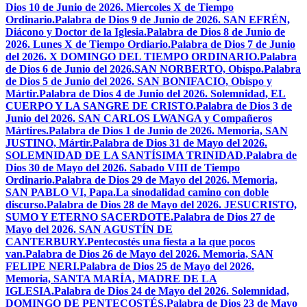
Dios 10 de Junio de 2026. Miercoles X de Tiempo
Ordinario.
Palabra de Dios 9 de Junio de 2026. SAN EFRÉN,
Diácono y Doctor de la Iglesia.
Palabra de Dios 8 de Junio de
2026. Lunes X de Tiempo Ordiario.
Palabra de Dios 7 de Junio
del 2026. X DOMINGO DEL TIEMPO ORDINARIO.
Palabra
de Dios 6 de Junio del 2026.SAN NORBERTO, Obispo.
Palabra
de Dios 5 de Junio del 2026. SAN BONIFACIO, Obispo y
Mártir.
Palabra de Dios 4 de Junio del 2026. Solemnidad, EL
CUERPO Y LA SANGRE DE CRISTO.
Palabra de Dios 3 de
Junio del 2026. SAN CARLOS LWANGA y Compañeros
Mártires.
Palabra de Dios 1 de Junio de 2026. Memoria, SAN
JUSTINO, Mártir.
Palabra de Dios 31 de Mayo del 2026.
SOLEMNIDAD DE LA SANTÍSIMA TRINIDAD.
Palabra de
Dios 30 de Mayo del 2026. Sabado VIII de Tiempo
Ordinario.
Palabra de Dios 29 de Mayo del 2026. Memoria,
SAN PABLO VI, Papa.
La sinodalidad camino con doble
discurso.
Palabra de Dios 28 de Mayo del 2026. JESUCRISTO,
SUMO Y ETERNO SACERDOTE.
Palabra de Dios 27 de
Mayo del 2026. SAN AGUSTÍN DE
CANTERBURY.
Pentecostés una fiesta a la que pocos
van.
Palabra de Dios 26 de Mayo del 2026. Memoria, SAN
FELIPE NERI.
Palabra de Dios 25 de Mayo del 2026.
Memoria, SANTA MARÍA, MADRE DE LA
IGLESIA.
Palabra de Dios 24 de Mayo del 2026. Solemnidad,
DOMINGO DE PENTECOSTÉS.
Palabra de Dios 23 de Mayo