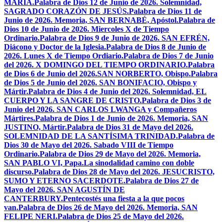
MARÍA.
Palabra de Dios 12 de Junio de 2026. Solemnidad,
SAGRADO CORAZÓN DE JESÚS.
Palabra de Dios 11 de
Junio de 2026. Memoria, SAN BERNABÉ, Apóstol.
Palabra de
Dios 10 de Junio de 2026. Miercoles X de Tiempo
Ordinario.
Palabra de Dios 9 de Junio de 2026. SAN EFRÉN,
Diácono y Doctor de la Iglesia.
Palabra de Dios 8 de Junio de
2026. Lunes X de Tiempo Ordiario.
Palabra de Dios 7 de Junio
del 2026. X DOMINGO DEL TIEMPO ORDINARIO.
Palabra
de Dios 6 de Junio del 2026.SAN NORBERTO, Obispo.
Palabra
de Dios 5 de Junio del 2026. SAN BONIFACIO, Obispo y
Mártir.
Palabra de Dios 4 de Junio del 2026. Solemnidad, EL
CUERPO Y LA SANGRE DE CRISTO.
Palabra de Dios 3 de
Junio del 2026. SAN CARLOS LWANGA y Compañeros
Mártires.
Palabra de Dios 1 de Junio de 2026. Memoria, SAN
JUSTINO, Mártir.
Palabra de Dios 31 de Mayo del 2026.
SOLEMNIDAD DE LA SANTÍSIMA TRINIDAD.
Palabra de
Dios 30 de Mayo del 2026. Sabado VIII de Tiempo
Ordinario.
Palabra de Dios 29 de Mayo del 2026. Memoria,
SAN PABLO VI, Papa.
La sinodalidad camino con doble
discurso.
Palabra de Dios 28 de Mayo del 2026. JESUCRISTO,
SUMO Y ETERNO SACERDOTE.
Palabra de Dios 27 de
Mayo del 2026. SAN AGUSTÍN DE
CANTERBURY.
Pentecostés una fiesta a la que pocos
van.
Palabra de Dios 26 de Mayo del 2026. Memoria, SAN
FELIPE NERI.
Palabra de Dios 25 de Mayo del 2026.