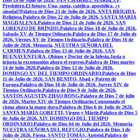
Dios 24 de Julio de 2026. SAN CHÁRBEL MAKHLUF,
Presbítero.
El futuro: Una, santa, católica, apostólica, ¿y
sinodal?
Palabra de Dios 23 de Julio de 2026. ANTA BRÍGIDA,
Religiosa.
Palabra de Dios 22 de Julio de 2026. SANTA MARÍA
MAGDALENA.
Palabra de Dios 21 de Julio de 2026. SAN
LORENZO DE BRÍNDIS.
Palabra de Dios 18 de Julio de 2026.
Sabado XV de Tiempo Odinario.
Palabra de Dios 17 de Julio de
2026. Viernes XV de Tiempo Ordinario.
Palabra de Dios 16 de
Julio de 2026. Memoria, NUESTRA SEÑORA DEL
CARMEN.
Palabra de Dios 15 de Julio de 2026. SAN
BUENAVENTURA, Obispo y Doctor de la Iglesia.
Justa o
injusta la excomunión ahora el regreso.
Palabra de Dios martes
14 de julio 2026.
Palabra de Dios 12 de Julio de 2026.
DOMINGO XV DEL TIEMPO ORDINARIO.
Palabra de Dios
11 de Julio de 2026. SAN BENITO, Abad y Patrón de
Europa.
Palabra de Dios 10 de Julio de 2026. Jueves XIV de
Tiempo Ordinario.
Palabra de Dios 9 de Julio de 2026.
SANTOS AGUSTÍN ZHAO RONG.
Palabra de Dios 7 de julio
de 2026. Martes XIV de Tiempo Ordinario.
Consumado el
cisma ahora la mano dura.
Palabra de Dios 6 de Julio de 2026.
SANTA MARÍA GORETTI, Virgen y Mártir.
Palabra de Dios 5
de Julio de 2026. XIV DOMINGO DEL TIEMPO
ORDINARIO.
Palabra de Dios 04 de Julio del 2026. Memoria,
NUESTRA SEÑORA DEL REFUGIO.
Palabra de Dios 3 de
Julio de 2026. Fiesta, SANTO TOMÁS, Apóstol.
Palabra de