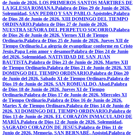
de Junio de 2026. LOS PRIMEROS SANTOS MÁRTIRES DE
LA IGLESIA ROMANA.
Palabra de Dios 29 de Junio de 2026.
Solemnidad, SAN PEDRO Y SAN PABLO, Apóstoles.
Palabra
de Dios 28 de Junio de 2026. XIII DOMINGO DEL TIEMPO
ORDINARIO.
Palabra de Dios 27 de Junio de 2026.
NUESTRA SEÑORA DEL PERPETUO SOCORRO.
Palabra
de Dios 26 de Junio de 2026. Viernes XII de Tiempo
Ordinario.
Palabra de Dios 25 de Junio de 2026. Jueves XII de
Tiempo Ordinario.
La alegría de evangelizar conforme en Cristo
Jesús.
Papa León amor y desamor
Palabra de Dios 24 de Junio
del 2026. Solemnidad, NATIVIDAD DE SAN JUAN
BAUTISTA.
Palabra de Dios 23 de Junio de 2026. Martes XII
de Tiempo Ordinario.
Palabra de Dios 21 de Junio de 2026. XII
DOMINGO DEL TIEMPO ORDINARIO.
Palabra de Dios 20
de Junio del 2026. Sabado XI de Tiempo Ordinaro.
Palabra de
Dios 19 de Junio de 2026. SAN ROMUALDO, Abad.
Palabra
de Dios 18 de Junio de 2026. Jueves XI de Tiempo
Ordinario.
Palabra de Dios 17 de Junio de 2026. Miercoles XI
de Tiempo Ordinario.
Palabra de Dios 16 de Junio de 2026.
Martes X de Tiempo Ordinaro.
Palabra de Dios 14 de Junio de
2026. XI DOMINGO DEL TIEMPO ORDINARIO.
Palabra de
Dios 13 de Junio de 2026. EL CORAZÓN INMACULADO DE
MARÍA.
Palabra de Dios 12 de Junio de 2026. Solemnidad,
SAGRADO CORAZÓN DE JESÚS.
Palabra de Dios 11 de
Junio de 2026. Memoria, SAN BERNABÉ, Apóstol.
Palabra de