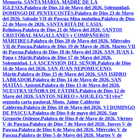
Memoria, SANTA MARÍA, MADRE DE LA
IGLESIA.
Palabra de Dios 24 de Mayo del 2026. Solemnidad,
DOMINGO DE PENTECOSTÉS.
Palabra de Dios 23 de Mayo
del 2026. Sábado VII de Pascua Misa matutina.
Palabra de Dios
22 de Mayo de 2026. SANTA RITA DE CASIA,
Religiosa.
Palabra de Dios 21 de Mayo del 2026. SANTOS
CRISTÓBAL MAGALLANES y COMPAÑEROS
MÁRTIRES.
Palabra de Dios 20 de Mayo del 2026. Miércoles
VII de Pascua.
Palabra de Dios 19 de Mayo de 2026. Martes VII
de Pascua.
Palabra de Dios 18 de Mayo del 2026. SAN JUAN I,
Papa y Mártir.
Palabra de Dios 17 de Mayo del 2026.
Solemnidad, LA ASCENSIÓN DEL SEÑOR.
Palabra de Dios
16 de Mayo del 2026. SAN JUAN NEPOMUCENO,
Mártir.
Palabra de Dios 15 de Mayo del 2026. SAN ISIDRO
LABRADOR.
Palabra de Dios 14 de Mayo de 2026. SAN
MATÍAS, Apóstol.
Palabra de Dios 13 de Mayo del 2026.
NUESTRA SEÑORA DE FÁTIMA.
Palabra de Dios 12 de
Mayo del 2026. SANTOS NEREO y AQUILEO.
“El vive”
segunda carta pastoral. Mons. Jaime Calderón
Calderón.
Palabra de Dios 10 de Mayo del 2026. VI DOMINGO
DE PASCUA.
Palabra de Dios 9 de mayo del 2026. San
Gregorio Ostiense.
Palabra de Dios 8 de Mayo de 2026. Viernes
V de Pascua.
Palabra de Dios 7 de Mayo del 2026. Jueves V de
Pascua.
Palabra de Dios 6 de Mayo del 2026. Miércoles V de
Pascua.
Palabra de Dios 5 de Mayo del 2026. Martes V de