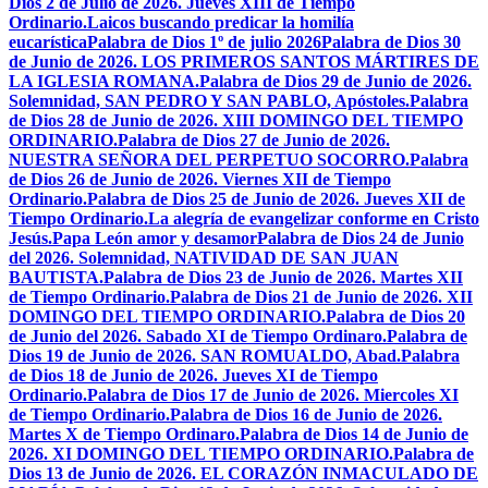
Dios 2 de Julio de 2026. Jueves XIII de Tiempo
Ordinario.
Laicos buscando predicar la homilía
eucarística
Palabra de Dios 1º de julio 2026
Palabra de Dios 30
de Junio de 2026. LOS PRIMEROS SANTOS MÁRTIRES DE
LA IGLESIA ROMANA.
Palabra de Dios 29 de Junio de 2026.
Solemnidad, SAN PEDRO Y SAN PABLO, Apóstoles.
Palabra
de Dios 28 de Junio de 2026. XIII DOMINGO DEL TIEMPO
ORDINARIO.
Palabra de Dios 27 de Junio de 2026.
NUESTRA SEÑORA DEL PERPETUO SOCORRO.
Palabra
de Dios 26 de Junio de 2026. Viernes XII de Tiempo
Ordinario.
Palabra de Dios 25 de Junio de 2026. Jueves XII de
Tiempo Ordinario.
La alegría de evangelizar conforme en Cristo
Jesús.
Papa León amor y desamor
Palabra de Dios 24 de Junio
del 2026. Solemnidad, NATIVIDAD DE SAN JUAN
BAUTISTA.
Palabra de Dios 23 de Junio de 2026. Martes XII
de Tiempo Ordinario.
Palabra de Dios 21 de Junio de 2026. XII
DOMINGO DEL TIEMPO ORDINARIO.
Palabra de Dios 20
de Junio del 2026. Sabado XI de Tiempo Ordinaro.
Palabra de
Dios 19 de Junio de 2026. SAN ROMUALDO, Abad.
Palabra
de Dios 18 de Junio de 2026. Jueves XI de Tiempo
Ordinario.
Palabra de Dios 17 de Junio de 2026. Miercoles XI
de Tiempo Ordinario.
Palabra de Dios 16 de Junio de 2026.
Martes X de Tiempo Ordinaro.
Palabra de Dios 14 de Junio de
2026. XI DOMINGO DEL TIEMPO ORDINARIO.
Palabra de
Dios 13 de Junio de 2026. EL CORAZÓN INMACULADO DE