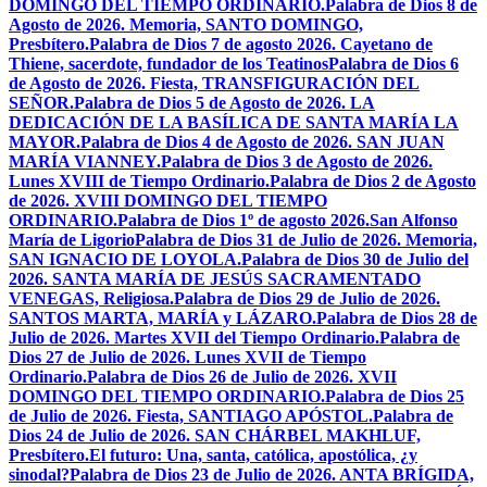
DOMINGO DEL TIEMPO ORDINARIO.
Palabra de Dios 8 de
Agosto de 2026. Memoria, SANTO DOMINGO,
Presbítero.
Palabra de Dios 7 de agosto 2026. Cayetano de
Thiene, sacerdote, fundador de los Teatinos
Palabra de Dios 6
de Agosto de 2026. Fiesta, TRANSFIGURACIÓN DEL
SEÑOR.
Palabra de Dios 5 de Agosto de 2026. LA
DEDICACIÓN DE LA BASÍLICA DE SANTA MARÍA LA
MAYOR.
Palabra de Dios 4 de Agosto de 2026. SAN JUAN
MARÍA VIANNEY.
Palabra de Dios 3 de Agosto de 2026.
Lunes XVIII de Tiempo Ordinario.
Palabra de Dios 2 de Agosto
de 2026. XVIII DOMINGO DEL TIEMPO
ORDINARIO.
Palabra de Dios 1º de agosto 2026.San Alfonso
María de Ligorio
Palabra de Dios 31 de Julio de 2026. Memoria,
SAN IGNACIO DE LOYOLA.
Palabra de Dios 30 de Julio del
2026. SANTA MARÍA DE JESÚS SACRAMENTADO
VENEGAS, Religiosa.
Palabra de Dios 29 de Julio de 2026.
SANTOS MARTA, MARÍA y LÁZARO.
Palabra de Dios 28 de
Julio de 2026. Martes XVII del Tiempo Ordinario.
Palabra de
Dios 27 de Julio de 2026. Lunes XVII de Tiempo
Ordinario.
Palabra de Dios 26 de Julio de 2026. XVII
DOMINGO DEL TIEMPO ORDINARIO.
Palabra de Dios 25
de Julio de 2026. Fiesta, SANTIAGO APÓSTOL.
Palabra de
Dios 24 de Julio de 2026. SAN CHÁRBEL MAKHLUF,
Presbítero.
El futuro: Una, santa, católica, apostólica, ¿y
sinodal?
Palabra de Dios 23 de Julio de 2026. ANTA BRÍGIDA,