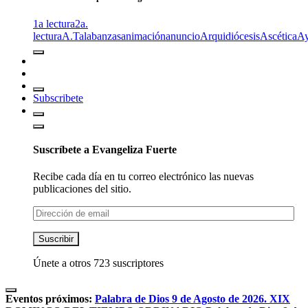
1a lectura
2a.
lectura
A.T
alabanzas
animación
anuncio
Arquidiócesis
Ascética
A
Subscribete
Suscríbete a Evangeliza Fuerte
Recibe cada día en tu correo electrónico las nuevas
publicaciones del sitio.
Dirección
de
email
Suscribir
Únete a otros 723 suscriptores
Eventos próximos:
Palabra de Dios 9 de Agosto de 2026. XIX