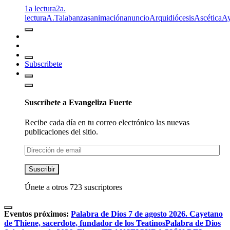
1a lectura
2a.
lectura
A.T
alabanzas
animación
anuncio
Arquidiócesis
Ascética
A
Subscribete
Suscríbete a Evangeliza Fuerte
Recibe cada día en tu correo electrónico las nuevas
publicaciones del sitio.
Dirección
de
email
Suscribir
Únete a otros 723 suscriptores
Eventos próximos:
Palabra de Dios 7 de agosto 2026. Cayetano
de Thiene, sacerdote, fundador de los Teatinos
Palabra de Dios