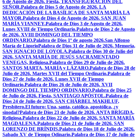
6 de Agosto de 2026. Fiesta, TRANSFIGURACIÓN DEL
SEÑOR.
Palabra de Dios 5 de Agosto de 2026. LA
DEDICACIÓN DE LA BASÍLICA DE SANTA MARÍA LA
MAYOR.
Palabra de Dios 4 de Agosto de 2026. SAN JUAN
MARÍA VIANNEY.
Palabra de Dios 3 de Agosto de 2026.
Lunes XVIII de Tiempo Ordinario.
Palabra de Dios 2 de Agosto
de 2026. XVIII DOMINGO DEL TIEMPO
ORDINARIO.
Palabra de Dios 1º de agosto 2026.San Alfonso
María de Ligorio
Palabra de Dios 31 de Julio de 2026. Memoria,
SAN IGNACIO DE LOYOLA.
Palabra de Dios 30 de Julio del
2026. SANTA MARÍA DE JESÚS SACRAMENTADO
VENEGAS, Religiosa.
Palabra de Dios 29 de Julio de 2026.
SANTOS MARTA, MARÍA y LÁZARO.
Palabra de Dios 28 de
Julio de 2026. Martes XVII del Tiempo Ordinario.
Palabra de
Dios 27 de Julio de 2026. Lunes XVII de Tiempo
Ordinario.
Palabra de Dios 26 de Julio de 2026. XVII
DOMINGO DEL TIEMPO ORDINARIO.
Palabra de Dios 25
de Julio de 2026. Fiesta, SANTIAGO APÓSTOL.
Palabra de
Dios 24 de Julio de 2026. SAN CHÁRBEL MAKHLUF,
Presbítero.
El futuro: Una, santa, católica, apostólica, ¿y
sinodal?
Palabra de Dios 23 de Julio de 2026. ANTA BRÍGIDA,
Religiosa.
Palabra de Dios 22 de Julio de 2026. SANTA MARÍA
MAGDALENA.
Palabra de Dios 21 de Julio de 2026. SAN
LORENZO DE BRÍNDIS.
Palabra de Dios 18 de Julio de 2026.
Sabado XV de Tiempo Odinario.
Palabra de Dios 17 de Julio de