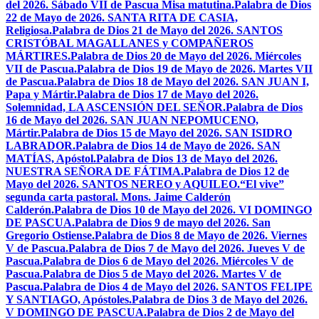
del 2026. Sábado VII de Pascua Misa matutina.
Palabra de Dios
22 de Mayo de 2026. SANTA RITA DE CASIA,
Religiosa.
Palabra de Dios 21 de Mayo del 2026. SANTOS
CRISTÓBAL MAGALLANES y COMPAÑEROS
MÁRTIRES.
Palabra de Dios 20 de Mayo del 2026. Miércoles
VII de Pascua.
Palabra de Dios 19 de Mayo de 2026. Martes VII
de Pascua.
Palabra de Dios 18 de Mayo del 2026. SAN JUAN I,
Papa y Mártir.
Palabra de Dios 17 de Mayo del 2026.
Solemnidad, LA ASCENSIÓN DEL SEÑOR.
Palabra de Dios
16 de Mayo del 2026. SAN JUAN NEPOMUCENO,
Mártir.
Palabra de Dios 15 de Mayo del 2026. SAN ISIDRO
LABRADOR.
Palabra de Dios 14 de Mayo de 2026. SAN
MATÍAS, Apóstol.
Palabra de Dios 13 de Mayo del 2026.
NUESTRA SEÑORA DE FÁTIMA.
Palabra de Dios 12 de
Mayo del 2026. SANTOS NEREO y AQUILEO.
“El vive”
segunda carta pastoral. Mons. Jaime Calderón
Calderón.
Palabra de Dios 10 de Mayo del 2026. VI DOMINGO
DE PASCUA.
Palabra de Dios 9 de mayo del 2026. San
Gregorio Ostiense.
Palabra de Dios 8 de Mayo de 2026. Viernes
V de Pascua.
Palabra de Dios 7 de Mayo del 2026. Jueves V de
Pascua.
Palabra de Dios 6 de Mayo del 2026. Miércoles V de
Pascua.
Palabra de Dios 5 de Mayo del 2026. Martes V de
Pascua.
Palabra de Dios 4 de Mayo del 2026. SANTOS FELIPE
Y SANTIAGO, Apóstoles.
Palabra de Dios 3 de Mayo del 2026.
V DOMINGO DE PASCUA.
Palabra de Dios 2 de Mayo del