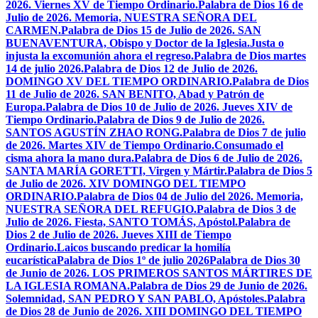
2026. Viernes XV de Tiempo Ordinario.
Palabra de Dios 16 de
Julio de 2026. Memoria, NUESTRA SEÑORA DEL
CARMEN.
Palabra de Dios 15 de Julio de 2026. SAN
BUENAVENTURA, Obispo y Doctor de la Iglesia.
Justa o
injusta la excomunión ahora el regreso.
Palabra de Dios martes
14 de julio 2026.
Palabra de Dios 12 de Julio de 2026.
DOMINGO XV DEL TIEMPO ORDINARIO.
Palabra de Dios
11 de Julio de 2026. SAN BENITO, Abad y Patrón de
Europa.
Palabra de Dios 10 de Julio de 2026. Jueves XIV de
Tiempo Ordinario.
Palabra de Dios 9 de Julio de 2026.
SANTOS AGUSTÍN ZHAO RONG.
Palabra de Dios 7 de julio
de 2026. Martes XIV de Tiempo Ordinario.
Consumado el
cisma ahora la mano dura.
Palabra de Dios 6 de Julio de 2026.
SANTA MARÍA GORETTI, Virgen y Mártir.
Palabra de Dios 5
de Julio de 2026. XIV DOMINGO DEL TIEMPO
ORDINARIO.
Palabra de Dios 04 de Julio del 2026. Memoria,
NUESTRA SEÑORA DEL REFUGIO.
Palabra de Dios 3 de
Julio de 2026. Fiesta, SANTO TOMÁS, Apóstol.
Palabra de
Dios 2 de Julio de 2026. Jueves XIII de Tiempo
Ordinario.
Laicos buscando predicar la homilía
eucarística
Palabra de Dios 1º de julio 2026
Palabra de Dios 30
de Junio de 2026. LOS PRIMEROS SANTOS MÁRTIRES DE
LA IGLESIA ROMANA.
Palabra de Dios 29 de Junio de 2026.
Solemnidad, SAN PEDRO Y SAN PABLO, Apóstoles.
Palabra
de Dios 28 de Junio de 2026. XIII DOMINGO DEL TIEMPO