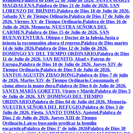
Religiosa.
Palabra de Dios 22 de Julio de 2026. SANTA MARÍA
MAGDALENA.
Palabra de Dios 21 de Julio de 2026. SAN
LORENZO DE BRÍNDIS.
Palabra de Dios 18 de Julio de 2026.
Sabado XV de Tiempo Odinario.
Palabra de Dios 17 de Julio de
2026. Viernes XV de Tiempo Ordinario.
Palabra de Dios 16 de
Julio de 2026. Memoria, NUESTRA SEÑORA DEL
CARMEN.
Palabra de Dios 15 de Julio de 2026. SAN
BUENAVENTURA, Obispo y Doctor de la Iglesia.
Justa o
injusta la excomunión ahora el regreso.
Palabra de Dios martes
14 de julio 2026.
Palabra de Dios 12 de Julio de 2026.
DOMINGO XV DEL TIEMPO ORDINARIO.
Palabra de Dios
11 de Julio de 2026. SAN BENITO, Abad y Patrón de
Europa.
Palabra de Dios 10 de Julio de 2026. Jueves XIV de
Tiempo Ordinario.
Palabra de Dios 9 de Julio de 2026.
SANTOS AGUSTÍN ZHAO RONG.
Palabra de Dios 7 de julio
de 2026. Martes XIV de Tiempo Ordinario.
Consumado el
cisma ahora la mano dura.
Palabra de Dios 6 de Julio de 2026.
SANTA MARÍA GORETTI, Virgen y Mártir.
Palabra de Dios 5
de Julio de 2026. XIV DOMINGO DEL TIEMPO
ORDINARIO.
Palabra de Dios 04 de Julio del 2026. Memoria,
NUESTRA SEÑORA DEL REFUGIO.
Palabra de Dios 3 de
Julio de 2026. Fiesta, SANTO TOMÁS, Apóstol.
Palabra de
Dios 2 de Julio de 2026. Jueves XIII de Tiempo
Ordinario.
Laicos buscando predicar la homilía
eucarística
Palabra de Dios 1º de julio 2026
Palabra de Dios 30