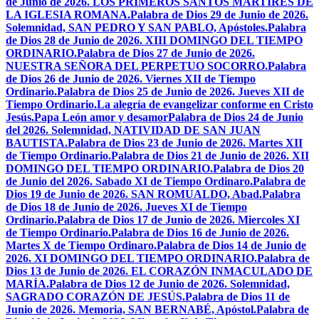
de Junio de 2026. LOS PRIMEROS SANTOS MÁRTIRES DE
LA IGLESIA ROMANA.
Palabra de Dios 29 de Junio de 2026.
Solemnidad, SAN PEDRO Y SAN PABLO, Apóstoles.
Palabra
de Dios 28 de Junio de 2026. XIII DOMINGO DEL TIEMPO
ORDINARIO.
Palabra de Dios 27 de Junio de 2026.
NUESTRA SEÑORA DEL PERPETUO SOCORRO.
Palabra
de Dios 26 de Junio de 2026. Viernes XII de Tiempo
Ordinario.
Palabra de Dios 25 de Junio de 2026. Jueves XII de
Tiempo Ordinario.
La alegría de evangelizar conforme en Cristo
Jesús.
Papa León amor y desamor
Palabra de Dios 24 de Junio
del 2026. Solemnidad, NATIVIDAD DE SAN JUAN
BAUTISTA.
Palabra de Dios 23 de Junio de 2026. Martes XII
de Tiempo Ordinario.
Palabra de Dios 21 de Junio de 2026. XII
DOMINGO DEL TIEMPO ORDINARIO.
Palabra de Dios 20
de Junio del 2026. Sabado XI de Tiempo Ordinaro.
Palabra de
Dios 19 de Junio de 2026. SAN ROMUALDO, Abad.
Palabra
de Dios 18 de Junio de 2026. Jueves XI de Tiempo
Ordinario.
Palabra de Dios 17 de Junio de 2026. Miercoles XI
de Tiempo Ordinario.
Palabra de Dios 16 de Junio de 2026.
Martes X de Tiempo Ordinaro.
Palabra de Dios 14 de Junio de
2026. XI DOMINGO DEL TIEMPO ORDINARIO.
Palabra de
Dios 13 de Junio de 2026. EL CORAZÓN INMACULADO DE
MARÍA.
Palabra de Dios 12 de Junio de 2026. Solemnidad,
SAGRADO CORAZÓN DE JESÚS.
Palabra de Dios 11 de
Junio de 2026. Memoria, SAN BERNABÉ, Apóstol.
Palabra de