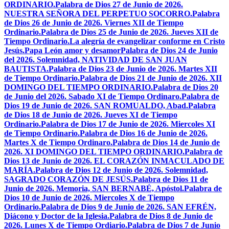
ORDINARIO.
Palabra de Dios 27 de Junio de 2026.
NUESTRA SEÑORA DEL PERPETUO SOCORRO.
Palabra
de Dios 26 de Junio de 2026. Viernes XII de Tiempo
Ordinario.
Palabra de Dios 25 de Junio de 2026. Jueves XII de
Tiempo Ordinario.
La alegría de evangelizar conforme en Cristo
Jesús.
Papa León amor y desamor
Palabra de Dios 24 de Junio
del 2026. Solemnidad, NATIVIDAD DE SAN JUAN
BAUTISTA.
Palabra de Dios 23 de Junio de 2026. Martes XII
de Tiempo Ordinario.
Palabra de Dios 21 de Junio de 2026. XII
DOMINGO DEL TIEMPO ORDINARIO.
Palabra de Dios 20
de Junio del 2026. Sabado XI de Tiempo Ordinaro.
Palabra de
Dios 19 de Junio de 2026. SAN ROMUALDO, Abad.
Palabra
de Dios 18 de Junio de 2026. Jueves XI de Tiempo
Ordinario.
Palabra de Dios 17 de Junio de 2026. Miercoles XI
de Tiempo Ordinario.
Palabra de Dios 16 de Junio de 2026.
Martes X de Tiempo Ordinaro.
Palabra de Dios 14 de Junio de
2026. XI DOMINGO DEL TIEMPO ORDINARIO.
Palabra de
Dios 13 de Junio de 2026. EL CORAZÓN INMACULADO DE
MARÍA.
Palabra de Dios 12 de Junio de 2026. Solemnidad,
SAGRADO CORAZÓN DE JESÚS.
Palabra de Dios 11 de
Junio de 2026. Memoria, SAN BERNABÉ, Apóstol.
Palabra de
Dios 10 de Junio de 2026. Miercoles X de Tiempo
Ordinario.
Palabra de Dios 9 de Junio de 2026. SAN EFRÉN,
Diácono y Doctor de la Iglesia.
Palabra de Dios 8 de Junio de
2026. Lunes X de Tiempo Ordiario.
Palabra de Dios 7 de Junio