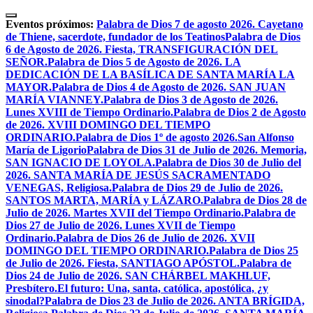
Skip
to
Eventos próximos:
Palabra de Dios 7 de agosto 2026. Cayetano
content
de Thiene, sacerdote, fundador de los Teatinos
Palabra de Dios
6 de Agosto de 2026. Fiesta, TRANSFIGURACIÓN DEL
SEÑOR.
Palabra de Dios 5 de Agosto de 2026. LA
DEDICACIÓN DE LA BASÍLICA DE SANTA MARÍA LA
MAYOR.
Palabra de Dios 4 de Agosto de 2026. SAN JUAN
MARÍA VIANNEY.
Palabra de Dios 3 de Agosto de 2026.
Lunes XVIII de Tiempo Ordinario.
Palabra de Dios 2 de Agosto
de 2026. XVIII DOMINGO DEL TIEMPO
ORDINARIO.
Palabra de Dios 1º de agosto 2026.San Alfonso
María de Ligorio
Palabra de Dios 31 de Julio de 2026. Memoria,
SAN IGNACIO DE LOYOLA.
Palabra de Dios 30 de Julio del
2026. SANTA MARÍA DE JESÚS SACRAMENTADO
VENEGAS, Religiosa.
Palabra de Dios 29 de Julio de 2026.
SANTOS MARTA, MARÍA y LÁZARO.
Palabra de Dios 28 de
Julio de 2026. Martes XVII del Tiempo Ordinario.
Palabra de
Dios 27 de Julio de 2026. Lunes XVII de Tiempo
Ordinario.
Palabra de Dios 26 de Julio de 2026. XVII
DOMINGO DEL TIEMPO ORDINARIO.
Palabra de Dios 25
de Julio de 2026. Fiesta, SANTIAGO APÓSTOL.
Palabra de
Dios 24 de Julio de 2026. SAN CHÁRBEL MAKHLUF,
Presbítero.
El futuro: Una, santa, católica, apostólica, ¿y
sinodal?
Palabra de Dios 23 de Julio de 2026. ANTA BRÍGIDA,