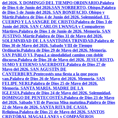
del 2026. X DOMINGO DEL TIEMPO ORDINARIO.
Palabra
de Dios 6 de Junio del 2026.SAN NORBERTO, Obispo.
Palabra
de Dios 5 de Junio del 2026. SAN BONIFACIO, Obispo y
Mártir.
Palabra de Dios 4 de Junio del 2026. Solemnidad, EL
CUERPO Y LA SANGRE DE CRISTO.
Palabra de Dios 3 de
Junio del 2026. SAN CARLOS LWANGA y Compañeros
Mártires.
Palabra de Dios 1 de Junio de 2026. Memoria, SAN
JUSTINO, Mártir.
Palabra de Dios 31 de Mayo del 2026.
SOLEMNIDAD DE LA SANTÍSIMA TRINIDAD.
Palabra de
Dios 30 de Mayo del 2026. Sabado VIII de Tiempo
Ordinario.
Palabra de Dios 29 de Mayo del 2026. Memoria,
SAN PABLO VI, Papa.
La sinodalidad camino con doble
discurso.
Palabra de Dios 28 de Mayo del 2026. JESUCRISTO,
SUMO Y ETERNO SACERDOTE.
Palabra de Dios 27 de
Mayo del 2026. SAN AGUSTÍN DE
CANTERBURY.
Pentecostés una fiesta a la que pocos
van.
Palabra de Dios 26 de Mayo del 2026. Memoria, SAN
FELIPE NERI.
Palabra de Dios 25 de Mayo del 2026.
Memoria, SANTA MARÍA, MADRE DE LA
IGLESIA.
Palabra de Dios 24 de Mayo del 2026. Solemnidad,
DOMINGO DE PENTECOSTÉS.
Palabra de Dios 23 de Mayo
del 2026. Sábado VII de Pascua Misa matutina.
Palabra de Dios
22 de Mayo de 2026. SANTA RITA DE CASIA,
Religiosa.
Palabra de Dios 21 de Mayo del 2026. SANTOS
CRISTÓBAL MAGALLANES y COMPAÑEROS