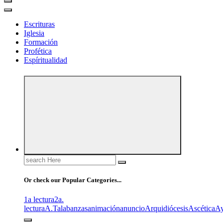
Escrituras
Iglesia
Formación
Profética
Espíritualidad
Search
for:
Or check our Popular Categories...
1a lectura
2a.
lectura
A.T
alabanzas
animación
anuncio
Arquidiócesis
Ascética
A