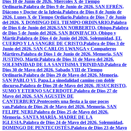
Dios 10 de Junio de 2026. Miercoles X de Tiempo
Ordinario.
Palabra de Dios 9 de Junio de 2026. SAN EFRÉN,
Diácono y Doctor de la Iglesia.
Palabra de Dios 8 de Junio de
2026. Lunes X de Tiempo Ordiario.
Palabra de Dios 7 de Junio
del 2026. X DOMINGO DEL TIEMPO ORDINARIO.
Palabra
de Dios 6 de Junio del 2026.SAN NORBERTO, Obispo.
Palabra
de Dios 5 de Junio del 2026. SAN BONIFACIO, Obispo y
Mártir.
Palabra de Dios 4 de Junio del 2026. Solemnidad, EL
CUERPO Y LA SANGRE DE CRISTO.
Palabra de Dios 3 de
Junio del 2026. SAN CARLOS LWANGA y Compañeros
Mártires.
Palabra de Dios 1 de Junio de 2026. Memoria, SAN
JUSTINO, Mártir.
Palabra de Dios 31 de Mayo del 2026.
SOLEMNIDAD DE LA SANTÍSIMA TRINIDAD.
Palabra de
Dios 30 de Mayo del 2026. Sabado VIII de Tiempo
Ordinario.
Palabra de Dios 29 de Mayo del 2026. Memoria,
SAN PABLO VI, Papa.
La sinodalidad camino con doble
discurso.
Palabra de Dios 28 de Mayo del 2026. JESUCRISTO,
SUMO Y ETERNO SACERDOTE.
Palabra de Dios 27 de
Mayo del 2026. SAN AGUSTÍN DE
CANTERBURY.
Pentecostés una fiesta a la que pocos
van.
Palabra de Dios 26 de Mayo del 2026. Memoria, SAN
FELIPE NERI.
Palabra de Dios 25 de Mayo del 2026.
Memoria, SANTA MARÍA, MADRE DE LA
IGLESIA.
Palabra de Dios 24 de Mayo del 2026. Solemnidad,
DOMINGO DE PENTECOSTÉS.
Palabra de Dios 23 de Mayo