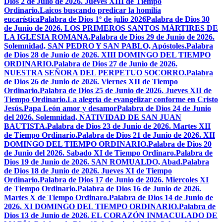
Dios 2 de Julio de 2026. Jueves XIII de Tiempo
Ordinario.
Laicos buscando predicar la homilía
eucarística
Palabra de Dios 1º de julio 2026
Palabra de Dios 30
de Junio de 2026. LOS PRIMEROS SANTOS MÁRTIRES DE
LA IGLESIA ROMANA.
Palabra de Dios 29 de Junio de 2026.
Solemnidad, SAN PEDRO Y SAN PABLO, Apóstoles.
Palabra
de Dios 28 de Junio de 2026. XIII DOMINGO DEL TIEMPO
ORDINARIO.
Palabra de Dios 27 de Junio de 2026.
NUESTRA SEÑORA DEL PERPETUO SOCORRO.
Palabra
de Dios 26 de Junio de 2026. Viernes XII de Tiempo
Ordinario.
Palabra de Dios 25 de Junio de 2026. Jueves XII de
Tiempo Ordinario.
La alegría de evangelizar conforme en Cristo
Jesús.
Papa León amor y desamor
Palabra de Dios 24 de Junio
del 2026. Solemnidad, NATIVIDAD DE SAN JUAN
BAUTISTA.
Palabra de Dios 23 de Junio de 2026. Martes XII
de Tiempo Ordinario.
Palabra de Dios 21 de Junio de 2026. XII
DOMINGO DEL TIEMPO ORDINARIO.
Palabra de Dios 20
de Junio del 2026. Sabado XI de Tiempo Ordinaro.
Palabra de
Dios 19 de Junio de 2026. SAN ROMUALDO, Abad.
Palabra
de Dios 18 de Junio de 2026. Jueves XI de Tiempo
Ordinario.
Palabra de Dios 17 de Junio de 2026. Miercoles XI
de Tiempo Ordinario.
Palabra de Dios 16 de Junio de 2026.
Martes X de Tiempo Ordinaro.
Palabra de Dios 14 de Junio de
2026. XI DOMINGO DEL TIEMPO ORDINARIO.
Palabra de
Dios 13 de Junio de 2026. EL CORAZÓN INMACULADO DE