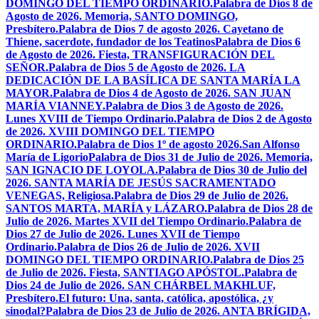
DOMINGO DEL TIEMPO ORDINARIO.
Palabra de Dios 8 de
Agosto de 2026. Memoria, SANTO DOMINGO,
Presbítero.
Palabra de Dios 7 de agosto 2026. Cayetano de
Thiene, sacerdote, fundador de los Teatinos
Palabra de Dios 6
de Agosto de 2026. Fiesta, TRANSFIGURACIÓN DEL
SEÑOR.
Palabra de Dios 5 de Agosto de 2026. LA
DEDICACIÓN DE LA BASÍLICA DE SANTA MARÍA LA
MAYOR.
Palabra de Dios 4 de Agosto de 2026. SAN JUAN
MARÍA VIANNEY.
Palabra de Dios 3 de Agosto de 2026.
Lunes XVIII de Tiempo Ordinario.
Palabra de Dios 2 de Agosto
de 2026. XVIII DOMINGO DEL TIEMPO
ORDINARIO.
Palabra de Dios 1º de agosto 2026.San Alfonso
María de Ligorio
Palabra de Dios 31 de Julio de 2026. Memoria,
SAN IGNACIO DE LOYOLA.
Palabra de Dios 30 de Julio del
2026. SANTA MARÍA DE JESÚS SACRAMENTADO
VENEGAS, Religiosa.
Palabra de Dios 29 de Julio de 2026.
SANTOS MARTA, MARÍA y LÁZARO.
Palabra de Dios 28 de
Julio de 2026. Martes XVII del Tiempo Ordinario.
Palabra de
Dios 27 de Julio de 2026. Lunes XVII de Tiempo
Ordinario.
Palabra de Dios 26 de Julio de 2026. XVII
DOMINGO DEL TIEMPO ORDINARIO.
Palabra de Dios 25
de Julio de 2026. Fiesta, SANTIAGO APÓSTOL.
Palabra de
Dios 24 de Julio de 2026. SAN CHÁRBEL MAKHLUF,
Presbítero.
El futuro: Una, santa, católica, apostólica, ¿y
sinodal?
Palabra de Dios 23 de Julio de 2026. ANTA BRÍGIDA,