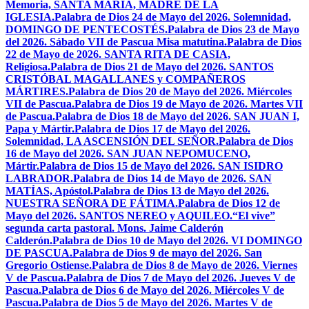
Memoria, SANTA MARÍA, MADRE DE LA
IGLESIA.
Palabra de Dios 24 de Mayo del 2026. Solemnidad,
DOMINGO DE PENTECOSTÉS.
Palabra de Dios 23 de Mayo
del 2026. Sábado VII de Pascua Misa matutina.
Palabra de Dios
22 de Mayo de 2026. SANTA RITA DE CASIA,
Religiosa.
Palabra de Dios 21 de Mayo del 2026. SANTOS
CRISTÓBAL MAGALLANES y COMPAÑEROS
MÁRTIRES.
Palabra de Dios 20 de Mayo del 2026. Miércoles
VII de Pascua.
Palabra de Dios 19 de Mayo de 2026. Martes VII
de Pascua.
Palabra de Dios 18 de Mayo del 2026. SAN JUAN I,
Papa y Mártir.
Palabra de Dios 17 de Mayo del 2026.
Solemnidad, LA ASCENSIÓN DEL SEÑOR.
Palabra de Dios
16 de Mayo del 2026. SAN JUAN NEPOMUCENO,
Mártir.
Palabra de Dios 15 de Mayo del 2026. SAN ISIDRO
LABRADOR.
Palabra de Dios 14 de Mayo de 2026. SAN
MATÍAS, Apóstol.
Palabra de Dios 13 de Mayo del 2026.
NUESTRA SEÑORA DE FÁTIMA.
Palabra de Dios 12 de
Mayo del 2026. SANTOS NEREO y AQUILEO.
“El vive”
segunda carta pastoral. Mons. Jaime Calderón
Calderón.
Palabra de Dios 10 de Mayo del 2026. VI DOMINGO
DE PASCUA.
Palabra de Dios 9 de mayo del 2026. San
Gregorio Ostiense.
Palabra de Dios 8 de Mayo de 2026. Viernes
V de Pascua.
Palabra de Dios 7 de Mayo del 2026. Jueves V de
Pascua.
Palabra de Dios 6 de Mayo del 2026. Miércoles V de
Pascua.
Palabra de Dios 5 de Mayo del 2026. Martes V de