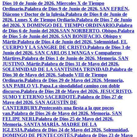
Dios 10 de Junio de 2026. Miercoles X de Tiempo
Ordinario.
Palabra de Dios 9 de Junio de 2026. SAN EFRÉN,
Diácono y Doctor de la Iglesia.
Palabra de Dios 8 de Junio de
2026. Lunes X de Tiempo Ordiario.
Palabra de Dios 7 de Junio
del 2026. X DOMINGO DEL TIEMPO ORDINARIO.
Palabra
de Dios 6 de Junio del 2026.SAN NORBERTO, Obispo.
Palabra
de Dios 5 de Junio del 2026. SAN BONIFACIO, Obispo y
Mártir.
Palabra de Dios 4 de Junio del 2026. Solemnidad, EL
CUERPO Y LA SANGRE DE CRISTO.
Palabra de Dios 3 de
Junio del 2026. SAN CARLOS LWANGA y Compañeros
Mártires.
Palabra de Dios 1 de Junio de 2026. Memoria, SAN
JUSTINO, Mártir.
Palabra de Dios 31 de Mayo del 2026.
SOLEMNIDAD DE LA SANTÍSIMA TRINIDAD.
Palabra de
Dios 30 de Mayo del 2026. Sabado VIII de Tiempo
Ordinario.
Palabra de Dios 29 de Mayo del 2026. Memoria,
SAN PABLO VI, Papa.
La sinodalidad camino con doble
discurso.
Palabra de Dios 28 de Mayo del 2026. JESUCRISTO,
SUMO Y ETERNO SACERDOTE.
Palabra de Dios 27 de
Mayo del 2026. SAN AGUSTÍN DE
CANTERBURY.
Pentecostés una fiesta a la que pocos
van.
Palabra de Dios 26 de Mayo del 2026. Memoria, SAN
FELIPE NERI.
Palabra de Dios 25 de Mayo del 2026.
Memoria, SANTA MARÍA, MADRE DE LA
IGLESIA.
Palabra de Dios 24 de Mayo del 2026. Solemnidad,
DOMINGO DE PENTECOSTÉS.
Palabra de Dios 23 de Mayo