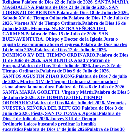
Religiosa.
Palabra de Dios 22 de Julio de 2026. SANTA MARÍA
MAGDALENA.
Palabra de Dios 21 de Julio de 2026. SAN
LORENZO DE BRÍNDIS.
Palabra de Dios 18 de Julio de 2026.
Sabado XV de Tiempo Odinario.
Palabra de Dios 17 de Julio de
2026. Viernes XV de Tiempo Ordinario.
Palabra de Dios 16 de
Julio de 2026. Memoria, NUESTRA SEÑORA DEL
CARMEN.
Palabra de Dios 15 de Julio de 2026. SAN
BUENAVENTURA, Obispo y Doctor de la Iglesia.
Justa o
injusta la excomunión ahora el regreso.
Palabra de Dios martes
14 de julio 2026.
Palabra de Dios 12 de Julio de 2026.
DOMINGO XV DEL TIEMPO ORDINARIO.
Palabra de Dios
11 de Julio de 2026. SAN BENITO, Abad y Patrón de
Europa.
Palabra de Dios 10 de Julio de 2026. Jueves XIV de
Tiempo Ordinario.
Palabra de Dios 9 de Julio de 2026.
SANTOS AGUSTÍN ZHAO RONG.
Palabra de Dios 7 de julio
de 2026. Martes XIV de Tiempo Ordinario.
Consumado el
cisma ahora la mano dura.
Palabra de Dios 6 de Julio de 2026.
SANTA MARÍA GORETTI, Virgen y Mártir.
Palabra de Dios 5
de Julio de 2026. XIV DOMINGO DEL TIEMPO
ORDINARIO.
Palabra de Dios 04 de Julio del 2026. Memoria,
NUESTRA SEÑORA DEL REFUGIO.
Palabra de Dios 3 de
Julio de 2026. Fiesta, SANTO TOMÁS, Apóstol.
Palabra de
Dios 2 de Julio de 2026. Jueves XIII de Tiempo
Ordinario.
Laicos buscando predicar la homilía
eucarística
Palabra de Dios 1º de julio 2026
Palabra de Dios 30