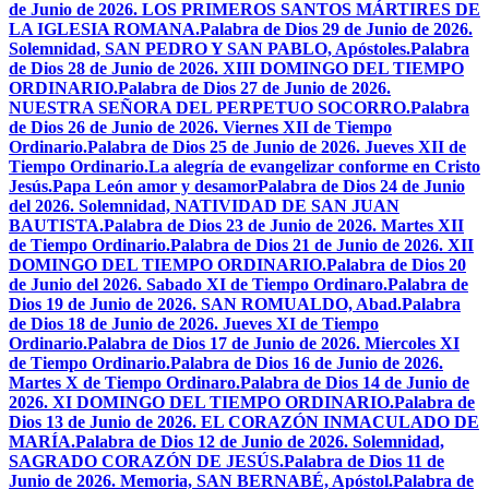
de Junio de 2026. LOS PRIMEROS SANTOS MÁRTIRES DE
LA IGLESIA ROMANA.
Palabra de Dios 29 de Junio de 2026.
Solemnidad, SAN PEDRO Y SAN PABLO, Apóstoles.
Palabra
de Dios 28 de Junio de 2026. XIII DOMINGO DEL TIEMPO
ORDINARIO.
Palabra de Dios 27 de Junio de 2026.
NUESTRA SEÑORA DEL PERPETUO SOCORRO.
Palabra
de Dios 26 de Junio de 2026. Viernes XII de Tiempo
Ordinario.
Palabra de Dios 25 de Junio de 2026. Jueves XII de
Tiempo Ordinario.
La alegría de evangelizar conforme en Cristo
Jesús.
Papa León amor y desamor
Palabra de Dios 24 de Junio
del 2026. Solemnidad, NATIVIDAD DE SAN JUAN
BAUTISTA.
Palabra de Dios 23 de Junio de 2026. Martes XII
de Tiempo Ordinario.
Palabra de Dios 21 de Junio de 2026. XII
DOMINGO DEL TIEMPO ORDINARIO.
Palabra de Dios 20
de Junio del 2026. Sabado XI de Tiempo Ordinaro.
Palabra de
Dios 19 de Junio de 2026. SAN ROMUALDO, Abad.
Palabra
de Dios 18 de Junio de 2026. Jueves XI de Tiempo
Ordinario.
Palabra de Dios 17 de Junio de 2026. Miercoles XI
de Tiempo Ordinario.
Palabra de Dios 16 de Junio de 2026.
Martes X de Tiempo Ordinaro.
Palabra de Dios 14 de Junio de
2026. XI DOMINGO DEL TIEMPO ORDINARIO.
Palabra de
Dios 13 de Junio de 2026. EL CORAZÓN INMACULADO DE
MARÍA.
Palabra de Dios 12 de Junio de 2026. Solemnidad,
SAGRADO CORAZÓN DE JESÚS.
Palabra de Dios 11 de
Junio de 2026. Memoria, SAN BERNABÉ, Apóstol.
Palabra de