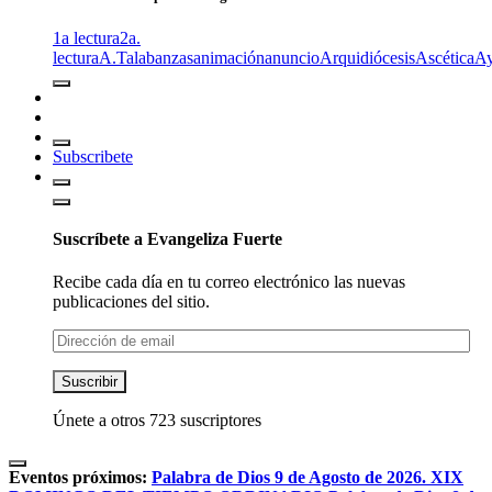
1a lectura
2a.
lectura
A.T
alabanzas
animación
anuncio
Arquidiócesis
Ascética
A
Subscribete
Suscríbete a Evangeliza Fuerte
Recibe cada día en tu correo electrónico las nuevas
publicaciones del sitio.
Dirección
de
email
Suscribir
Únete a otros 723 suscriptores
Eventos próximos:
Palabra de Dios 9 de Agosto de 2026. XIX