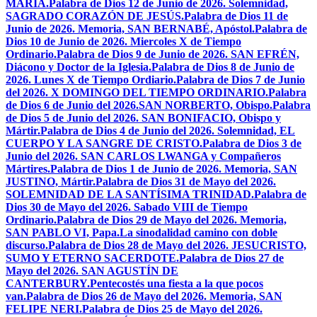
MARÍA.
Palabra de Dios 12 de Junio de 2026. Solemnidad,
SAGRADO CORAZÓN DE JESÚS.
Palabra de Dios 11 de
Junio de 2026. Memoria, SAN BERNABÉ, Apóstol.
Palabra de
Dios 10 de Junio de 2026. Miercoles X de Tiempo
Ordinario.
Palabra de Dios 9 de Junio de 2026. SAN EFRÉN,
Diácono y Doctor de la Iglesia.
Palabra de Dios 8 de Junio de
2026. Lunes X de Tiempo Ordiario.
Palabra de Dios 7 de Junio
del 2026. X DOMINGO DEL TIEMPO ORDINARIO.
Palabra
de Dios 6 de Junio del 2026.SAN NORBERTO, Obispo.
Palabra
de Dios 5 de Junio del 2026. SAN BONIFACIO, Obispo y
Mártir.
Palabra de Dios 4 de Junio del 2026. Solemnidad, EL
CUERPO Y LA SANGRE DE CRISTO.
Palabra de Dios 3 de
Junio del 2026. SAN CARLOS LWANGA y Compañeros
Mártires.
Palabra de Dios 1 de Junio de 2026. Memoria, SAN
JUSTINO, Mártir.
Palabra de Dios 31 de Mayo del 2026.
SOLEMNIDAD DE LA SANTÍSIMA TRINIDAD.
Palabra de
Dios 30 de Mayo del 2026. Sabado VIII de Tiempo
Ordinario.
Palabra de Dios 29 de Mayo del 2026. Memoria,
SAN PABLO VI, Papa.
La sinodalidad camino con doble
discurso.
Palabra de Dios 28 de Mayo del 2026. JESUCRISTO,
SUMO Y ETERNO SACERDOTE.
Palabra de Dios 27 de
Mayo del 2026. SAN AGUSTÍN DE
CANTERBURY.
Pentecostés una fiesta a la que pocos
van.
Palabra de Dios 26 de Mayo del 2026. Memoria, SAN
FELIPE NERI.
Palabra de Dios 25 de Mayo del 2026.