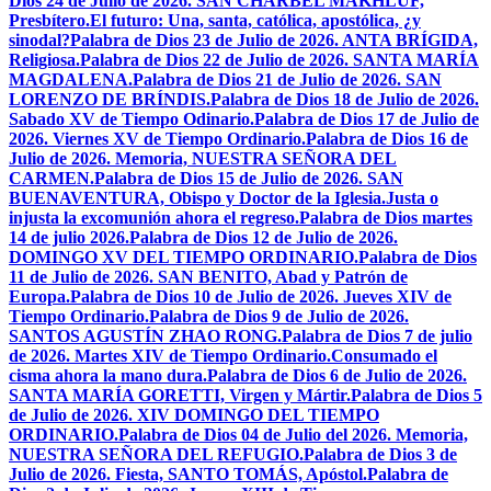
Dios 24 de Julio de 2026. SAN CHÁRBEL MAKHLUF,
Presbítero.
El futuro: Una, santa, católica, apostólica, ¿y
sinodal?
Palabra de Dios 23 de Julio de 2026. ANTA BRÍGIDA,
Religiosa.
Palabra de Dios 22 de Julio de 2026. SANTA MARÍA
MAGDALENA.
Palabra de Dios 21 de Julio de 2026. SAN
LORENZO DE BRÍNDIS.
Palabra de Dios 18 de Julio de 2026.
Sabado XV de Tiempo Odinario.
Palabra de Dios 17 de Julio de
2026. Viernes XV de Tiempo Ordinario.
Palabra de Dios 16 de
Julio de 2026. Memoria, NUESTRA SEÑORA DEL
CARMEN.
Palabra de Dios 15 de Julio de 2026. SAN
BUENAVENTURA, Obispo y Doctor de la Iglesia.
Justa o
injusta la excomunión ahora el regreso.
Palabra de Dios martes
14 de julio 2026.
Palabra de Dios 12 de Julio de 2026.
DOMINGO XV DEL TIEMPO ORDINARIO.
Palabra de Dios
11 de Julio de 2026. SAN BENITO, Abad y Patrón de
Europa.
Palabra de Dios 10 de Julio de 2026. Jueves XIV de
Tiempo Ordinario.
Palabra de Dios 9 de Julio de 2026.
SANTOS AGUSTÍN ZHAO RONG.
Palabra de Dios 7 de julio
de 2026. Martes XIV de Tiempo Ordinario.
Consumado el
cisma ahora la mano dura.
Palabra de Dios 6 de Julio de 2026.
SANTA MARÍA GORETTI, Virgen y Mártir.
Palabra de Dios 5
de Julio de 2026. XIV DOMINGO DEL TIEMPO
ORDINARIO.
Palabra de Dios 04 de Julio del 2026. Memoria,
NUESTRA SEÑORA DEL REFUGIO.
Palabra de Dios 3 de
Julio de 2026. Fiesta, SANTO TOMÁS, Apóstol.
Palabra de