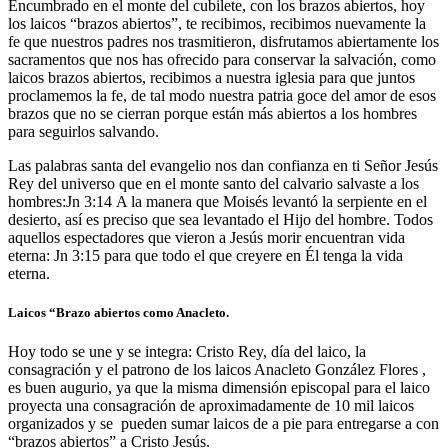
Encumbrado en el monte del cubilete, con los brazos abiertos, hoy
los laicos “brazos abiertos”, te recibimos, recibimos nuevamente la
fe que nuestros padres nos trasmitieron, disfrutamos abiertamente los
sacramentos que nos has ofrecido para conservar la salvación, como
laicos brazos abiertos, recibimos a nuestra iglesia para que juntos
proclamemos la fe, de tal modo nuestra patria goce del amor de esos
brazos que no se cierran porque están más abiertos a los hombres
para seguirlos salvando.
Las palabras santa del evangelio nos dan confianza en ti Señor Jesús
Rey del universo que en el monte santo del calvario salvaste a los
hombres:Jn 3:14 A la manera que Moisés levantó la serpiente en el
desierto, así es preciso que sea levantado el Hijo del hombre. Todos
aquellos espectadores que vieron a Jesús morir encuentran vida
eterna: Jn 3:15 para que todo el que creyere en Él tenga la vida
eterna.
Laicos “Brazo abiertos como Anacleto.
Hoy todo se une y se integra: Cristo Rey, día del laico, la
consagración y el patrono de los laicos Anacleto González Flores ,
es buen augurio, ya que la misma dimensión episcopal para el laico
proyecta una consagración de aproximadamente de 10 mil laicos
organizados y se pueden sumar laicos de a pie para entregarse a con
“brazos abiertos” a Cristo Jesús.