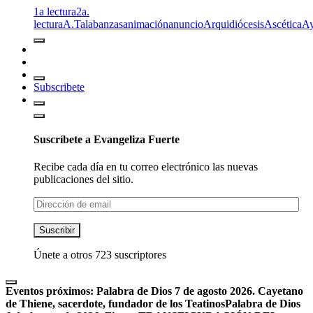
1a lectura
2a.
lectura
A.T
alabanzas
animación
anuncio
Arquidiócesis
Ascética
A
Subscribete
Suscríbete a Evangeliza Fuerte
Recibe cada día en tu correo electrónico las nuevas
publicaciones del sitio.
Dirección
de
email
Suscribir
Únete a otros 723 suscriptores
Eventos próximos:
Palabra de Dios 7 de agosto 2026. Cayetano
de Thiene, sacerdote, fundador de los Teatinos
Palabra de Dios