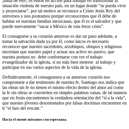
¡nada de eso!, es entrar en acción para trabajar en transformar la
situación violenta de nuestro país, en un lugar donde “se pueda vivir
y proyectarse”, por tal motivo se reconoce a Cristo Jesús Rey del
universos y nos postramos porque reconocemos que él debe de
habitar en nuestras familias mexicanas, que él es el salvador y que
puede nuevamente “sacar a México de esta feroz crisis”.
El consagrarse a su corazón amoroso es dar un paso adelante, a
tomar la salvación dada ya por él, como laicos es necesario
reconocer que nuestro sacerdotes, arzobispos, obispos y religiosos
necesitan que nuestro papel y actuar sea activo no pasivo, que
nuestra postura no debe conformarse con ver el trabajo
evangelizador de la iglesia, si no más bien meterse al trabajo y
participar en sus varios aspectos de la vida de la iglesia.
Definitivamente, el consagrarnos a su amoroso corazón nos
compromete a dar testimonio de nuestra fe. Santiago nos indica que
las obras sin fe no tienen el mismo efecto dentro del amor así como
la fe sin obras se convierten en simples palabras vanas, de tal manera
que en Jesús encontremos la verdadera orientación del “sí a la vida”,
que nuestro jóvenes desorientados por falsas doctrinas encuentren en
ti “el faro del rescate.”
Hacía el monte miramos con esperanza.