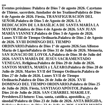
Skip
to
Eventos próximos:
Palabra de Dios 7 de agosto 2026. Cayetano
content
de Thiene, sacerdote, fundador de los Teatinos
Palabra de Dios
6 de Agosto de 2026. Fiesta, TRANSFIGURACIÓN DEL
SEÑOR.
Palabra de Dios 5 de Agosto de 2026. LA
DEDICACIÓN DE LA BASÍLICA DE SANTA MARÍA LA
MAYOR.
Palabra de Dios 4 de Agosto de 2026. SAN JUAN
MARÍA VIANNEY.
Palabra de Dios 3 de Agosto de 2026.
Lunes XVIII de Tiempo Ordinario.
Palabra de Dios 2 de Agosto
de 2026. XVIII DOMINGO DEL TIEMPO
ORDINARIO.
Palabra de Dios 1º de agosto 2026.San Alfonso
María de Ligorio
Palabra de Dios 31 de Julio de 2026. Memoria,
SAN IGNACIO DE LOYOLA.
Palabra de Dios 30 de Julio del
2026. SANTA MARÍA DE JESÚS SACRAMENTADO
VENEGAS, Religiosa.
Palabra de Dios 29 de Julio de 2026.
SANTOS MARTA, MARÍA y LÁZARO.
Palabra de Dios 28 de
Julio de 2026. Martes XVII del Tiempo Ordinario.
Palabra de
Dios 27 de Julio de 2026. Lunes XVII de Tiempo
Ordinario.
Palabra de Dios 26 de Julio de 2026. XVII
DOMINGO DEL TIEMPO ORDINARIO.
Palabra de Dios 25
de Julio de 2026. Fiesta, SANTIAGO APÓSTOL.
Palabra de
Dios 24 de Julio de 2026. SAN CHÁRBEL MAKHLUF,
Presbítero.
El futuro: Una, santa, católica, apostólica, ¿y
sinodal?
Palabra de Dios 23 de Julio de 2026. ANTA BRÍGIDA,