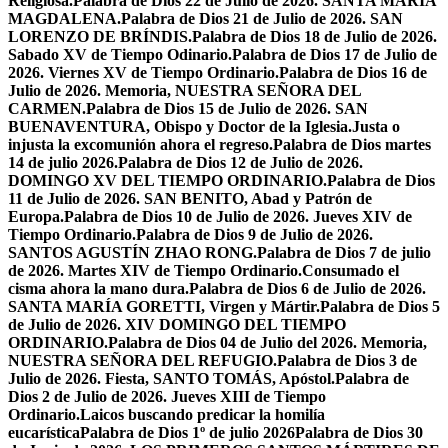
Religiosa.
Palabra de Dios 22 de Julio de 2026. SANTA MARÍA
MAGDALENA.
Palabra de Dios 21 de Julio de 2026. SAN
LORENZO DE BRÍNDIS.
Palabra de Dios 18 de Julio de 2026.
Sabado XV de Tiempo Odinario.
Palabra de Dios 17 de Julio de
2026. Viernes XV de Tiempo Ordinario.
Palabra de Dios 16 de
Julio de 2026. Memoria, NUESTRA SEÑORA DEL
CARMEN.
Palabra de Dios 15 de Julio de 2026. SAN
BUENAVENTURA, Obispo y Doctor de la Iglesia.
Justa o
injusta la excomunión ahora el regreso.
Palabra de Dios martes
14 de julio 2026.
Palabra de Dios 12 de Julio de 2026.
DOMINGO XV DEL TIEMPO ORDINARIO.
Palabra de Dios
11 de Julio de 2026. SAN BENITO, Abad y Patrón de
Europa.
Palabra de Dios 10 de Julio de 2026. Jueves XIV de
Tiempo Ordinario.
Palabra de Dios 9 de Julio de 2026.
SANTOS AGUSTÍN ZHAO RONG.
Palabra de Dios 7 de julio
de 2026. Martes XIV de Tiempo Ordinario.
Consumado el
cisma ahora la mano dura.
Palabra de Dios 6 de Julio de 2026.
SANTA MARÍA GORETTI, Virgen y Mártir.
Palabra de Dios 5
de Julio de 2026. XIV DOMINGO DEL TIEMPO
ORDINARIO.
Palabra de Dios 04 de Julio del 2026. Memoria,
NUESTRA SEÑORA DEL REFUGIO.
Palabra de Dios 3 de
Julio de 2026. Fiesta, SANTO TOMÁS, Apóstol.
Palabra de
Dios 2 de Julio de 2026. Jueves XIII de Tiempo
Ordinario.
Laicos buscando predicar la homilía
eucarística
Palabra de Dios 1º de julio 2026
Palabra de Dios 30