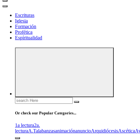
Escrituras
Iglesia
Formación
Profética
Espíritualidad
Search
for:
Or check our Popular Categories...
1a lectura
2a.
lectura
A.T
alabanzas
animación
anuncio
Arquidiócesis
Ascética
A