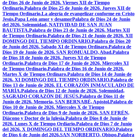
de Dios 26 de Junio de 2026. Viernes XII de Tiempo
Ordinario.
Palabra de Dios 25 de Junio de 2026. Jueves XII de
Tiempo Ordinario.
La alegría de evangelizar conforme en Cristo
Jesús.
Papa León amor y desamor
Palabra de Dios 24 de Junio
del 2026. Solemnidad, NATIVIDAD DE SAN JUAN
BAUTISTA.
Palabra de Dios 23 de Junio de 2026. Martes XII
de Tiempo Ordinario.
Palabra de Dios 21 de Junio de 2026. XII
DOMINGO DEL TIEMPO ORDINARIO.
Palabra de Dios 20
de Junio del 2026. Sabado XI de Tiempo Ordinaro.
Palabra de
Dios 19 de Junio de 2026. SAN ROMUALDO, Abad.
Palabra
de Dios 18 de Junio de 2026. Jueves XI de Tiempo
Ordinario.
Palabra de Dios 17 de Junio de 2026. Miercoles XI
de Tiempo Ordinario.
Palabra de Dios 16 de Junio de 2026.
Martes X de Tiempo Ordinaro.
Palabra de Dios 14 de Junio de
2026. XI DOMINGO DEL TIEMPO ORDINARIO.
Palabra de
Dios 13 de Junio de 2026. EL CORAZÓN INMACULADO DE
MARÍA.
Palabra de Dios 12 de Junio de 2026. Solemnidad,
SAGRADO CORAZÓN DE JESÚS.
Palabra de Dios 11 de
Junio de 2026. Memoria, SAN BERNABÉ, Apóstol.
Palabra de
Dios 10 de Junio de 2026. Miercoles X de Tiempo
Ordinario.
Palabra de Dios 9 de Junio de 2026. SAN EFRÉN,
Diácono y Doctor de la Iglesia.
Palabra de Dios 8 de Junio de
2026. Lunes X de Tiempo Ordiario.
Palabra de Dios 7 de Junio
del 2026. X DOMINGO DEL TIEMPO ORDINARIO.
Palabra
de Dios 6 de Junio del 2026.SAN NORBERTO, Obispo.
Palabra