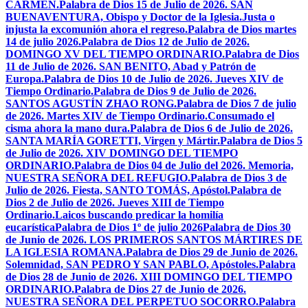
CARMEN.
Palabra de Dios 15 de Julio de 2026. SAN
BUENAVENTURA, Obispo y Doctor de la Iglesia.
Justa o
injusta la excomunión ahora el regreso.
Palabra de Dios martes
14 de julio 2026.
Palabra de Dios 12 de Julio de 2026.
DOMINGO XV DEL TIEMPO ORDINARIO.
Palabra de Dios
11 de Julio de 2026. SAN BENITO, Abad y Patrón de
Europa.
Palabra de Dios 10 de Julio de 2026. Jueves XIV de
Tiempo Ordinario.
Palabra de Dios 9 de Julio de 2026.
SANTOS AGUSTÍN ZHAO RONG.
Palabra de Dios 7 de julio
de 2026. Martes XIV de Tiempo Ordinario.
Consumado el
cisma ahora la mano dura.
Palabra de Dios 6 de Julio de 2026.
SANTA MARÍA GORETTI, Virgen y Mártir.
Palabra de Dios 5
de Julio de 2026. XIV DOMINGO DEL TIEMPO
ORDINARIO.
Palabra de Dios 04 de Julio del 2026. Memoria,
NUESTRA SEÑORA DEL REFUGIO.
Palabra de Dios 3 de
Julio de 2026. Fiesta, SANTO TOMÁS, Apóstol.
Palabra de
Dios 2 de Julio de 2026. Jueves XIII de Tiempo
Ordinario.
Laicos buscando predicar la homilía
eucarística
Palabra de Dios 1º de julio 2026
Palabra de Dios 30
de Junio de 2026. LOS PRIMEROS SANTOS MÁRTIRES DE
LA IGLESIA ROMANA.
Palabra de Dios 29 de Junio de 2026.
Solemnidad, SAN PEDRO Y SAN PABLO, Apóstoles.
Palabra
de Dios 28 de Junio de 2026. XIII DOMINGO DEL TIEMPO
ORDINARIO.
Palabra de Dios 27 de Junio de 2026.
NUESTRA SEÑORA DEL PERPETUO SOCORRO.
Palabra