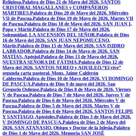
Religiosa.
Palabra de Dios 21 de Mayo del 2026. SANTOS
CRISTÓBAL MAGALLANES y COMPAÑEROS
MÁRTIRES.
Palabra de Dios 20 de Mayo del 2026. Miércoles
VII de Pascua.
Palabra de Dios 19 de Mayo de 2026. Martes VII
de Pascua.
Palabra de Dios 18 de Mayo del 2026. SAN JUAN I,
Papa y Mártir.
Palabra de Dios 17 de Mayo del 2026.
Solemnidad, LA ASCENSIÓN DEL SEÑOR.
Palabra de Dios
16 de Mayo del 2026. SAN JUAN NEPOMUCENO,
Mártir.
Palabra de Dios 15 de Mayo del 2026. SAN ISIDRO
LABRADOR.
Palabra de Dios 14 de Mayo de 2026. SAN
MATÍAS, Apóstol.
Palabra de Dios 13 de Mayo del 2026.
NUESTRA SEÑORA DE FÁTIMA.
Palabra de Dios 12 de
Mayo del 2026. SANTOS NEREO y AQUILEO.
“El vive”
segunda carta pastoral. Mons. Jaime Calderón
Calderón.
Palabra de Dios 10 de Mayo del 2026. VI DOMINGO
DE PASCUA.
Palabra de Dios 9 de mayo del 2026. San
Gregorio Ostiense.
Palabra de Dios 8 de Mayo de 2026. Viernes
V de Pascua.
Palabra de Dios 7 de Mayo del 2026. Jueves V de
Pascua.
Palabra de Dios 6 de Mayo del 2026. Miércoles V de
Pascua.
Palabra de Dios 5 de Mayo del 2026. Martes V de
Pascua.
Palabra de Dios 4 de Mayo del 2026. SANTOS FELIPE
Y SANTIAGO, Apóstoles.
Palabra de Dios 3 de Mayo del 2026.
V DOMINGO DE PASCUA.
Palabra de Dios 2 de Mayo del
2026. SAN ATANASIO, Obispo y Doctor de la Iglesia.
Palabra
de Dios 1 de Mayo del 2026. Memoria SAN JOSÉ