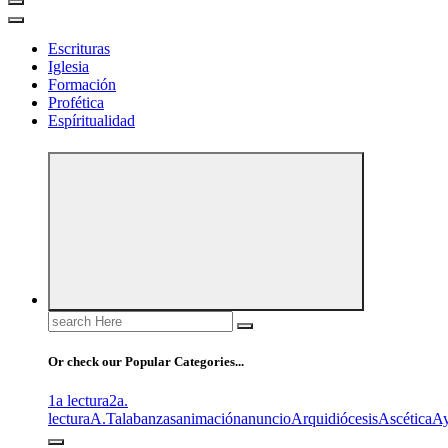
Escrituras
Iglesia
Formación
Profética
Espíritualidad
Search
for:
Or check our Popular Categories...
1a lectura
2a.
lectura
A.T
alabanzas
animación
anuncio
Arquidiócesis
Ascética
A