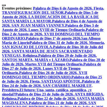
Skip
to
Eventos próximos:
Palabra de Dios 6 de Agosto de 2026. Fiesta,
content
TRANSFIGURACIÓN DEL SEÑOR.
Palabra de Dios 5 de
Agosto de 2026. LA DEDICACIÓN DE LA BASÍLICA DE
SANTA MARÍA LA MAYOR.
Palabra de Dios 4 de Agosto de
2026. SAN JUAN MARÍA VIANNEY.
Palabra de Dios 3 de
Agosto de 2026. Lunes XVIII de Tiempo Ordinario.
Palabra de
Dios 2 de Agosto de 2026. XVIII DOMINGO DEL TIEMPO
ORDINARIO.
Palabra de Dios 1º de agosto 2026.San Alfonso
María de Ligorio
Palabra de Dios 31 de Julio de 2026. Memoria,
SAN IGNACIO DE LOYOLA.
Palabra de Dios 30 de Julio del
2026. SANTA MARÍA DE JESÚS SACRAMENTADO
VENEGAS, Religiosa.
Palabra de Dios 29 de Julio de 2026.
SANTOS MARTA, MARÍA y LÁZARO.
Palabra de Dios 28 de
Julio de 2026. Martes XVII del Tiempo Ordinario.
Palabra de
Dios 27 de Julio de 2026. Lunes XVII de Tiempo
Ordinario.
Palabra de Dios 26 de Julio de 2026. XVII
DOMINGO DEL TIEMPO ORDINARIO.
Palabra de Dios 25
de Julio de 2026. Fiesta, SANTIAGO APÓSTOL.
Palabra de
Dios 24 de Julio de 2026. SAN CHÁRBEL MAKHLUF,
Presbítero.
El futuro: Una, santa, católica, apostólica, ¿y
sinodal?
Palabra de Dios 23 de Julio de 2026. ANTA BRÍGIDA,
Religiosa.
Palabra de Dios 22 de Julio de 2026. SANTA MARÍA
MAGDALENA.
Palabra de Dios 21 de Julio de 2026. SAN