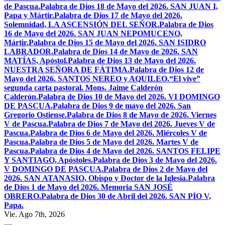
de Pascua.
Palabra de Dios 18 de Mayo del 2026. SAN JUAN I,
Papa y Mártir.
Palabra de Dios 17 de Mayo del 2026.
Solemnidad, LA ASCENSIÓN DEL SEÑOR.
Palabra de Dios
16 de Mayo del 2026. SAN JUAN NEPOMUCENO,
Mártir.
Palabra de Dios 15 de Mayo del 2026. SAN ISIDRO
LABRADOR.
Palabra de Dios 14 de Mayo de 2026. SAN
MATÍAS, Apóstol.
Palabra de Dios 13 de Mayo del 2026.
NUESTRA SEÑORA DE FÁTIMA.
Palabra de Dios 12 de
Mayo del 2026. SANTOS NEREO y AQUILEO.
“El vive”
segunda carta pastoral. Mons. Jaime Calderón
Calderón.
Palabra de Dios 10 de Mayo del 2026. VI DOMINGO
DE PASCUA.
Palabra de Dios 9 de mayo del 2026. San
Gregorio Ostiense.
Palabra de Dios 8 de Mayo de 2026. Viernes
V de Pascua.
Palabra de Dios 7 de Mayo del 2026. Jueves V de
Pascua.
Palabra de Dios 6 de Mayo del 2026. Miércoles V de
Pascua.
Palabra de Dios 5 de Mayo del 2026. Martes V de
Pascua.
Palabra de Dios 4 de Mayo del 2026. SANTOS FELIPE
Y SANTIAGO, Apóstoles.
Palabra de Dios 3 de Mayo del 2026.
V DOMINGO DE PASCUA.
Palabra de Dios 2 de Mayo del
2026. SAN ATANASIO, Obispo y Doctor de la Iglesia.
Palabra
de Dios 1 de Mayo del 2026. Memoria SAN JOSÉ
OBRERO.
Palabra de Dios 30 de Abril del 2026. SAN PÍO V,
Papa.
Vie. Ago 7th, 2026