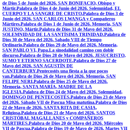
de Dios 5 de Junio del 2026. SAN BONIFACIO, Obispo y
Mártir.
Palabra de Dios 4 de Junio del 2026. Solemnidad, EL
CUERPO Y LA SANGRE DE CRISTO.
Palabra de Dios 3 de
Junio del 2026. SAN CARLOS LWANGA y Compañeros
Mártires.
Palabra de Dios 1 de Junio de 2026. Memoria, SAN
JUSTINO, Mártir.
Palabra de Dios 31 de Mayo del 2026.
SOLEMNIDAD DE LA SANTÍSIMA TRINIDAD.
Palabra de
Dios 30 de Mayo del 2026. Sabado VIII de Tiempo
Ordinario.
Palabra de Dios 29 de Mayo del 2026. Memoria,
SAN PABLO VI, Papa.
La sinodalidad camino con doble
discurso.
Palabra de Dios 28 de Mayo del 2026. JESUCRISTO,
SUMO Y ETERNO SACERDOTE.
Palabra de Dios 27 de
Mayo del 2026. SAN AGUSTÍN DE
CANTERBURY.
Pentecostés una fiesta a la que pocos
van.
Palabra de Dios 26 de Mayo del 2026. Memoria, SAN
FELIPE NERI.
Palabra de Dios 25 de Mayo del 2026.
Memoria, SANTA MARÍA, MADRE DE LA
IGLESIA.
Palabra de Dios 24 de Mayo del 2026. Solemnidad,
DOMINGO DE PENTECOSTÉS.
Palabra de Dios 23 de Mayo
del 2026. Sábado VII de Pascua Misa matutina.
Palabra de Dios
22 de Mayo de 2026. SANTA RITA DE CASIA,
Religiosa.
Palabra de Dios 21 de Mayo del 2026. SANTOS
CRISTÓBAL MAGALLANES y COMPAÑEROS
MÁRTIRES.
Palabra de Dios 20 de Mayo del 2026. Miércoles
VII de Pascua.
Palabra de Dios 19 de Mayo de 2026. Martes VII