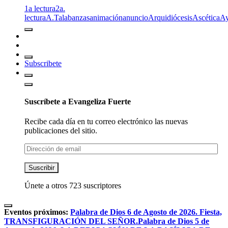
1a lectura
2a.
lectura
A.T
alabanzas
animación
anuncio
Arquidiócesis
Ascética
A
Subscribete
Suscríbete a Evangeliza Fuerte
Recibe cada día en tu correo electrónico las nuevas
publicaciones del sitio.
Dirección
de
email
Suscribir
Únete a otros 723 suscriptores
Eventos próximos:
Palabra de Dios 6 de Agosto de 2026. Fiesta,
TRANSFIGURACIÓN DEL SEÑOR.
Palabra de Dios 5 de