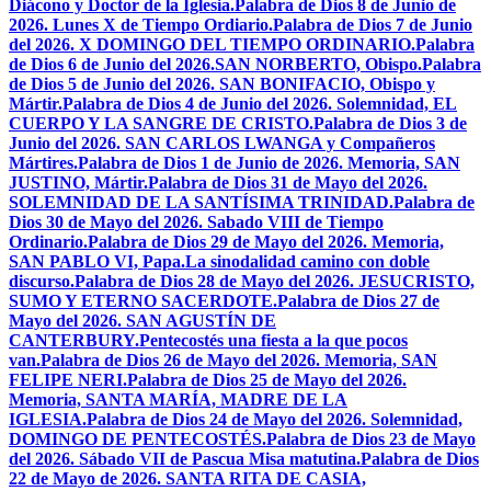
Diácono y Doctor de la Iglesia.
Palabra de Dios 8 de Junio de
2026. Lunes X de Tiempo Ordiario.
Palabra de Dios 7 de Junio
del 2026. X DOMINGO DEL TIEMPO ORDINARIO.
Palabra
de Dios 6 de Junio del 2026.SAN NORBERTO, Obispo.
Palabra
de Dios 5 de Junio del 2026. SAN BONIFACIO, Obispo y
Mártir.
Palabra de Dios 4 de Junio del 2026. Solemnidad, EL
CUERPO Y LA SANGRE DE CRISTO.
Palabra de Dios 3 de
Junio del 2026. SAN CARLOS LWANGA y Compañeros
Mártires.
Palabra de Dios 1 de Junio de 2026. Memoria, SAN
JUSTINO, Mártir.
Palabra de Dios 31 de Mayo del 2026.
SOLEMNIDAD DE LA SANTÍSIMA TRINIDAD.
Palabra de
Dios 30 de Mayo del 2026. Sabado VIII de Tiempo
Ordinario.
Palabra de Dios 29 de Mayo del 2026. Memoria,
SAN PABLO VI, Papa.
La sinodalidad camino con doble
discurso.
Palabra de Dios 28 de Mayo del 2026. JESUCRISTO,
SUMO Y ETERNO SACERDOTE.
Palabra de Dios 27 de
Mayo del 2026. SAN AGUSTÍN DE
CANTERBURY.
Pentecostés una fiesta a la que pocos
van.
Palabra de Dios 26 de Mayo del 2026. Memoria, SAN
FELIPE NERI.
Palabra de Dios 25 de Mayo del 2026.
Memoria, SANTA MARÍA, MADRE DE LA
IGLESIA.
Palabra de Dios 24 de Mayo del 2026. Solemnidad,
DOMINGO DE PENTECOSTÉS.
Palabra de Dios 23 de Mayo
del 2026. Sábado VII de Pascua Misa matutina.
Palabra de Dios
22 de Mayo de 2026. SANTA RITA DE CASIA,