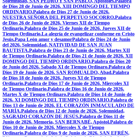
Solemnidad, SAN PEDRO Y SAN PABLO, Apóstoles.
Palabra
de Dios 28 de Junio de 2026. XIII DOMINGO DEL TIEMPO
ORDINARIO.
Palabra de Dios 27 de Junio de 2026.
NUESTRA SEÑORA DEL PERPETUO SOCORRO.
Palabra
de Dios 26 de Junio de 2026. Viernes XII de Tiempo
Ordinario.
Palabra de Dios 25 de Junio de 2026. Jueves XII de
Tiempo Ordinario.
La alegría de evangelizar conforme en Cristo
Jesús.
Papa León amor y desamor
Palabra de Dios 24 de Junio
del 2026. Solemnidad, NATIVIDAD DE SAN JUAN
BAUTISTA.
Palabra de Dios 23 de Junio de 2026. Martes XII
de Tiempo Ordinario.
Palabra de Dios 21 de Junio de 2026. XII
DOMINGO DEL TIEMPO ORDINARIO.
Palabra de Dios 20
de Junio del 2026. Sabado XI de Tiempo Ordinaro.
Palabra de
Dios 19 de Junio de 2026. SAN ROMUALDO, Abad.
Palabra
de Dios 18 de Junio de 2026. Jueves XI de Tiempo
Ordinario.
Palabra de Dios 17 de Junio de 2026. Miercoles XI
de Tiempo Ordinario.
Palabra de Dios 16 de Junio de 2026.
Martes X de Tiempo Ordinaro.
Palabra de Dios 14 de Junio de
2026. XI DOMINGO DEL TIEMPO ORDINARIO.
Palabra de
Dios 13 de Junio de 2026. EL CORAZÓN INMACULADO DE
MARÍA.
Palabra de Dios 12 de Junio de 2026. Solemnidad,
SAGRADO CORAZÓN DE JESÚS.
Palabra de Dios 11 de
Junio de 2026. Memoria, SAN BERNABÉ, Apóstol.
Palabra de
Dios 10 de Junio de 2026. Miercoles X de Tiempo
Ordinario.
Palabra de Dios 9 de Junio de 2026. SAN EFRÉN,