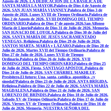
Agosto de 2026. LA DEDICACIÓN DE LA BASÍLICA DE
SANTA MARÍA LA MAYOR.
Palabra de Dios 4 de Agosto de
2026. SAN JUAN MARÍA VIANNEY.
Palabra de Dios 3 de
Agosto de 2026. Lunes XVIII de Tiempo Ordinario.
Palabra de
Dios 2 de Agosto de 2026. XVIII DOMINGO DEL TIEMPO
ORDINARIO.
Palabra de Dios 1º de agosto 2026.San Alfonso
María de Ligorio
Palabra de Dios 31 de Julio de 2026. Memoria,
SAN IGNACIO DE LOYOLA.
Palabra de Dios 30 de Julio del
2026. SANTA MARÍA DE JESÚS SACRAMENTADO
VENEGAS, Religiosa.
Palabra de Dios 29 de Julio de 2026.
SANTOS MARTA, MARÍA y LÁZARO.
Palabra de Dios 28 de
Julio de 2026. Martes XVII del Tiempo Ordinario.
Palabra de
Dios 27 de Julio de 2026. Lunes XVII de Tiempo
Ordinario.
Palabra de Dios 26 de Julio de 2026. XVII
DOMINGO DEL TIEMPO ORDINARIO.
Palabra de Dios 25
de Julio de 2026. Fiesta, SANTIAGO APÓSTOL.
Palabra de
Dios 24 de Julio de 2026. SAN CHÁRBEL MAKHLUF,
Presbítero.
El futuro: Una, santa, católica, apostólica, ¿y
sinodal?
Palabra de Dios 23 de Julio de 2026. ANTA BRÍGIDA,
Religiosa.
Palabra de Dios 22 de Julio de 2026. SANTA MARÍA
MAGDALENA.
Palabra de Dios 21 de Julio de 2026. SAN
LORENZO DE BRÍNDIS.
Palabra de Dios 18 de Julio de 2026.
Sabado XV de Tiempo Odinario.
Palabra de Dios 17 de Julio de
2026. Viernes XV de Tiempo Ordinario.
Palabra de Dios 16 de
Julio de 2026. Memoria, NUESTRA SEÑORA DEL