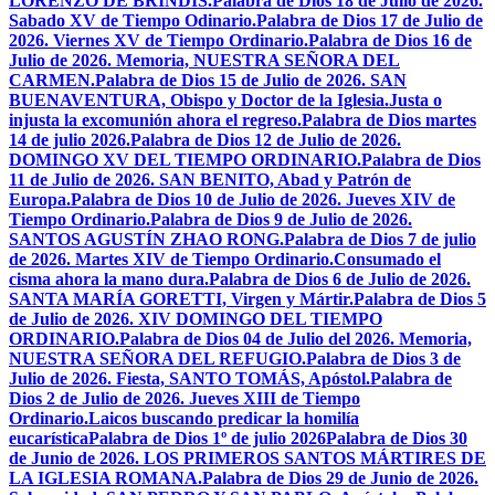
LORENZO DE BRÍNDIS.
Palabra de Dios 18 de Julio de 2026.
Sabado XV de Tiempo Odinario.
Palabra de Dios 17 de Julio de
2026. Viernes XV de Tiempo Ordinario.
Palabra de Dios 16 de
Julio de 2026. Memoria, NUESTRA SEÑORA DEL
CARMEN.
Palabra de Dios 15 de Julio de 2026. SAN
BUENAVENTURA, Obispo y Doctor de la Iglesia.
Justa o
injusta la excomunión ahora el regreso.
Palabra de Dios martes
14 de julio 2026.
Palabra de Dios 12 de Julio de 2026.
DOMINGO XV DEL TIEMPO ORDINARIO.
Palabra de Dios
11 de Julio de 2026. SAN BENITO, Abad y Patrón de
Europa.
Palabra de Dios 10 de Julio de 2026. Jueves XIV de
Tiempo Ordinario.
Palabra de Dios 9 de Julio de 2026.
SANTOS AGUSTÍN ZHAO RONG.
Palabra de Dios 7 de julio
de 2026. Martes XIV de Tiempo Ordinario.
Consumado el
cisma ahora la mano dura.
Palabra de Dios 6 de Julio de 2026.
SANTA MARÍA GORETTI, Virgen y Mártir.
Palabra de Dios 5
de Julio de 2026. XIV DOMINGO DEL TIEMPO
ORDINARIO.
Palabra de Dios 04 de Julio del 2026. Memoria,
NUESTRA SEÑORA DEL REFUGIO.
Palabra de Dios 3 de
Julio de 2026. Fiesta, SANTO TOMÁS, Apóstol.
Palabra de
Dios 2 de Julio de 2026. Jueves XIII de Tiempo
Ordinario.
Laicos buscando predicar la homilía
eucarística
Palabra de Dios 1º de julio 2026
Palabra de Dios 30
de Junio de 2026. LOS PRIMEROS SANTOS MÁRTIRES DE
LA IGLESIA ROMANA.
Palabra de Dios 29 de Junio de 2026.