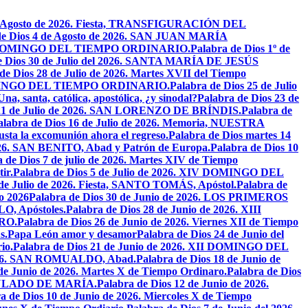
de Agosto de 2026. Fiesta, TRANSFIGURACIÓN DEL
de Dios 4 de Agosto de 2026. SAN JUAN MARÍA
VIII DOMINGO DEL TIEMPO ORDINARIO.
Palabra de Dios 1º de
e Dios 30 de Julio del 2026. SANTA MARÍA DE JESÚS
de Dios 28 de Julio de 2026. Martes XVII del Tiempo
I DOMINGO DEL TIEMPO ORDINARIO.
Palabra de Dios 25 de Julio
Una, santa, católica, apostólica, ¿y sinodal?
Palabra de Dios 23 de
 21 de Julio de 2026. SAN LORENZO DE BRÍNDIS.
Palabra de
alabra de Dios 16 de Julio de 2026. Memoria, NUESTRA
justa la excomunión ahora el regreso.
Palabra de Dios martes 14
2026. SAN BENITO, Abad y Patrón de Europa.
Palabra de Dios 10
 de Dios 7 de julio de 2026. Martes XIV de Tiempo
ir.
Palabra de Dios 5 de Julio de 2026. XIV DOMINGO DEL
 de Julio de 2026. Fiesta, SANTO TOMÁS, Apóstol.
Palabra de
io 2026
Palabra de Dios 30 de Junio de 2026. LOS PRIMEROS
O, Apóstoles.
Palabra de Dios 28 de Junio de 2026. XIII
RO.
Palabra de Dios 26 de Junio de 2026. Viernes XII de Tiempo
s.
Papa León amor y desamor
Palabra de Dios 24 de Junio del
io.
Palabra de Dios 21 de Junio de 2026. XII DOMINGO DEL
 2026. SAN ROMUALDO, Abad.
Palabra de Dios 18 de Junio de
 de Junio de 2026. Martes X de Tiempo Ordinaro.
Palabra de Dios
ACULADO DE MARÍA.
Palabra de Dios 12 de Junio de 2026.
a de Dios 10 de Junio de 2026. Miercoles X de Tiempo