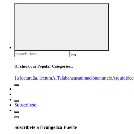
Search
for:
Or check our Popular Categories...
1a lectura
2a. lectura
A.T
alabanzas
animación
anuncio
Arquidióce
Subscribete
Suscríbete a Evangeliza Fuerte