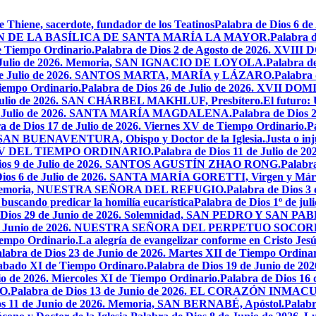
e Thiene, sacerdote, fundador de los Teatinos
Palabra de Dios 6 
CACIÓN DE LA BASÍLICA DE SANTA MARÍA LA MAYOR.
Palabra 
e Tiempo Ordinario.
Palabra de Dios 2 de Agosto de 2026. X
de Julio de 2026. Memoria, SAN IGNACIO DE LOYOLA.
Palabra d
9 de Julio de 2026. SANTOS MARTA, MARÍA y LÁZARO.
Palabra 
Tiempo Ordinario.
Palabra de Dios 26 de Julio de 2026. XVI
e Julio de 2026. SAN CHÁRBEL MAKHLUF, Presbítero.
El futuro: 
 de Julio de 2026. SANTA MARÍA MAGDALENA.
Palabra de Dios
a de Dios 17 de Julio de 2026. Viernes XV de Tiempo Ordinario.
P
6. SAN BUENAVENTURA, Obispo y Doctor de la Iglesia.
Justa o in
GO XV DEL TIEMPO ORDINARIO.
Palabra de Dios 11 de Julio de 
Dios 9 de Julio de 2026. SANTOS AGUSTÍN ZHAO RONG.
Palabra
Dios 6 de Julio de 2026. SANTA MARÍA GORETTI, Virgen y Márt
026. Memoria, NUESTRA SEÑORA DEL REFUGIO.
Palabra de Dios 3
 buscando predicar la homilía eucarística
Palabra de Dios 1º de jul
 Dios 29 de Junio de 2026. Solemnidad, SAN PEDRO Y SAN PABL
7 de Junio de 2026. NUESTRA SEÑORA DEL PERPETUO SOCOR
iempo Ordinario.
La alegría de evangelizar conforme en Cristo Jesú
labra de Dios 23 de Junio de 2026. Martes XII de Tiempo Ordinar
 Sabado XI de Tiempo Ordinaro.
Palabra de Dios 19 de Junio de
io de 2026. Miercoles XI de Tiempo Ordinario.
Palabra de Dios 16
O.
Palabra de Dios 13 de Junio de 2026. EL CORAZÓN INM
os 11 de Junio de 2026. Memoria, SAN BERNABÉ, Apóstol.
Palabr