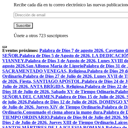
Recibe cada día en tu correo electrónico las nuevas publicacione
Dirección
de
email
Suscribir
Únete a otros 723 suscriptores
Eventos próximos:
Palabra de Dios 7 de agosto 2026. Cayetano d
SEÑOR.
Palabra de Dios 5 de Agosto de 2026. LA DEDI
VIANNEY.
Palabra de Dios 3 de Agosto de 2026. Lunes XVIII d
agosto 2026.San Alfonso María de Ligorio
Palabra de Dios 31 
SACRAMENTADO VENEGAS, Religiosa.
Palabra de Dios 2
Ordinario.
Palabra de Dios 27 de Julio de 2026. Lunes XVII de 
de 2026. Fiesta, SANTIAGO APÓSTOL.
Palabra de Dios 24 d
Julio de 2026. ANTA BRÍGIDA, Religiosa.
Palabra de Dios 22
Dios 18 de Julio de 2026. Sabado XV de Tiempo Odinario.
Palabr
SEÑORA DEL CARMEN.
Palabra de Dios 15 de Julio de 202
de julio 2026.
Palabra de Dios 12 de Julio de 2026. DOMIN
de Julio de 2026. Jueves XIV de Tiempo Ordinario.
Palabra de 
Ordinario.
Consumado el cisma ahora la mano dura.
Palabra de 
TIEMPO ORDINARIO.
Palabra de Dios 04 de Julio del 2
Dios 2 de Julio de 2026. Jueves XIII de Tiempo Ordinario.
Laicos
SANTOS MÁRTIRES DE LA IGLESIA ROMANA.
Palabra de