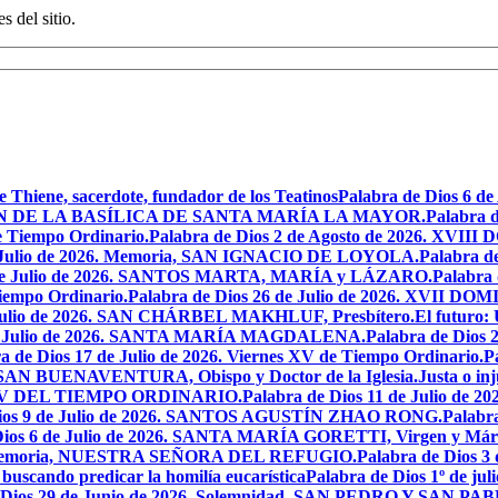
s del sitio.
e Thiene, sacerdote, fundador de los Teatinos
Palabra de Dios 6 
CACIÓN DE LA BASÍLICA DE SANTA MARÍA LA MAYOR.
Palabra 
e Tiempo Ordinario.
Palabra de Dios 2 de Agosto de 2026. X
de Julio de 2026. Memoria, SAN IGNACIO DE LOYOLA.
Palabra d
9 de Julio de 2026. SANTOS MARTA, MARÍA y LÁZARO.
Palabra 
Tiempo Ordinario.
Palabra de Dios 26 de Julio de 2026. XVI
e Julio de 2026. SAN CHÁRBEL MAKHLUF, Presbítero.
El futuro: 
 de Julio de 2026. SANTA MARÍA MAGDALENA.
Palabra de Dios
a de Dios 17 de Julio de 2026. Viernes XV de Tiempo Ordinario.
P
6. SAN BUENAVENTURA, Obispo y Doctor de la Iglesia.
Justa o in
GO XV DEL TIEMPO ORDINARIO.
Palabra de Dios 11 de Julio de 
Dios 9 de Julio de 2026. SANTOS AGUSTÍN ZHAO RONG.
Palabra
Dios 6 de Julio de 2026. SANTA MARÍA GORETTI, Virgen y Márt
026. Memoria, NUESTRA SEÑORA DEL REFUGIO.
Palabra de Dios 3
 buscando predicar la homilía eucarística
Palabra de Dios 1º de jul
 Dios 29 de Junio de 2026. Solemnidad, SAN PEDRO Y SAN PABL