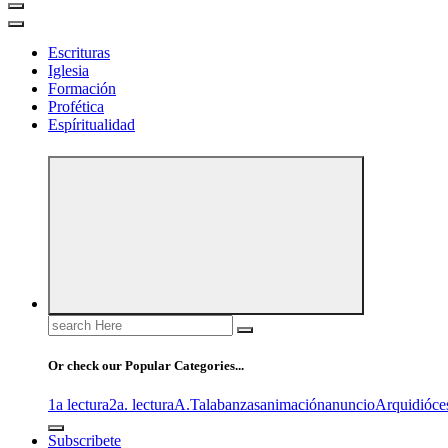
Escrituras
Iglesia
Formación
Profética
Espíritualidad
Search
for:
Or check our Popular Categories...
1a lectura
2a. lectura
A.T
alabanzas
animación
anuncio
Arquidióce
Subscribete