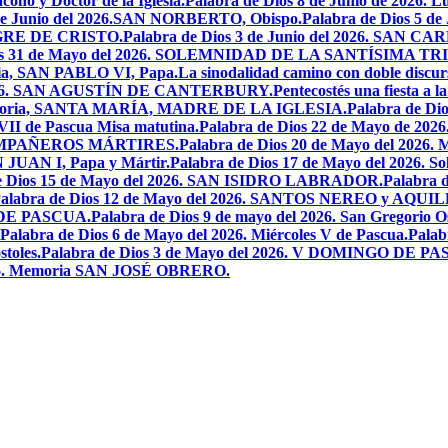
ono y Doctor de la Iglesia.
Palabra de Dios 8 de Junio de 2026. L
 de Junio del 2026.SAN NORBERTO, Obispo.
Palabra de Dios 5 d
ANGRE DE CRISTO.
Palabra de Dios 3 de Junio del 2026. SAN 
ios 31 de Mayo del 2026. SOLEMNIDAD DE LA SANTÍSIMA TR
ria, SAN PABLO VI, Papa.
La sinodalidad camino con doble discur
l 2026. SAN AGUSTÍN DE CANTERBURY.
Pentecostés una fiesta a l
 Memoria, SANTA MARÍA, MADRE DE LA IGLESIA.
Palabra de Di
VII de Pascua Misa matutina.
Palabra de Dios 22 de Mayo de 20
OMPAÑEROS MÁRTIRES.
Palabra de Dios 20 de Mayo del 2026. M
N JUAN I, Papa y Mártir.
Palabra de Dios 17 de Mayo del 2026
e Dios 15 de Mayo del 2026. SAN ISIDRO LABRADOR.
Palabra 
alabra de Dios 12 de Mayo del 2026. SANTOS NEREO y AQUIL
O DE PASCUA.
Palabra de Dios 9 de mayo del 2026. San Gregorio Os
Palabra de Dios 6 de Mayo del 2026. Miércoles V de Pascua.
Palab
toles.
Palabra de Dios 3 de Mayo del 2026. V DOMINGO DE P
2026. Memoria SAN JOSÉ OBRERO.