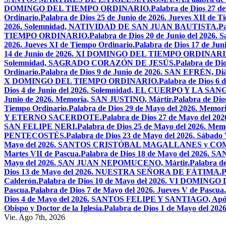
DOMINGO DEL TIEMPO ORDINARIO.
Palabra de Dios 2
Ordinario.
Palabra de Dios 25 de Junio de 2026. Jueves XII de T
2026. Solemnidad, NATIVIDAD DE SAN JUAN BAUTISTA.
Pa
TIEMPO ORDINARIO.
Palabra de Dios 20 de Junio del 2026.
2026. Jueves XI de Tiempo Ordinario.
Palabra de Dios 17 de Jun
14 de Junio de 2026. XI DOMINGO DEL TIEMPO ORDINARI
Solemnidad, SAGRADO CORAZÓN DE JESÚS.
Palabra de Di
Ordinario.
Palabra de Dios 9 de Junio de 2026. SAN EFRÉN, Diác
X DOMINGO DEL TIEMPO ORDINARIO.
Palabra de Dios 6
Dios 4 de Junio del 2026. Solemnidad, EL CUERPO Y LA S
Junio de 2026. Memoria, SAN JUSTINO, Mártir.
Palabra de D
Tiempo Ordinario.
Palabra de Dios 29 de Mayo del 2026. Memo
Y ETERNO SACERDOTE.
Palabra de Dios 27 de Mayo de
SAN FELIPE NERI.
Palabra de Dios 25 de Mayo del 2026.
PENTECOSTÉS.
Palabra de Dios 23 de Mayo del 2026. Sábado 
Mayo del 2026. SANTOS CRISTÓBAL MAGALLANES y C
Martes VII de Pascua.
Palabra de Dios 18 de Mayo del 2026. SA
Mayo del 2026. SAN JUAN NEPOMUCENO, Mártir.
Palabra d
Dios 13 de Mayo del 2026. NUESTRA SEÑORA DE FÁTIMA.
P
Calderón.
Palabra de Dios 10 de Mayo del 2026. VI DOMING
Pascua.
Palabra de Dios 7 de Mayo del 2026. Jueves V de Pascua.
Dios 4 de Mayo del 2026. SANTOS FELIPE Y SANTIAGO, Após
Obispo y Doctor de la Iglesia.
Palabra de Dios 1 de Mayo del 
Vie. Ago 7th, 2026