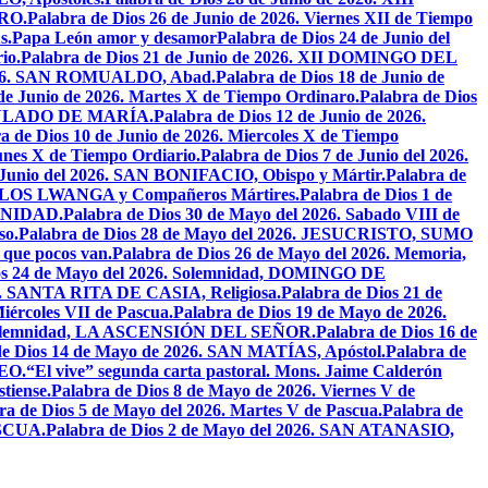
RO.
Palabra de Dios 26 de Junio de 2026. Viernes XII de Tiempo
s.
Papa León amor y desamor
Palabra de Dios 24 de Junio del
io.
Palabra de Dios 21 de Junio de 2026. XII DOMINGO DEL
 2026. SAN ROMUALDO, Abad.
Palabra de Dios 18 de Junio de
 de Junio de 2026. Martes X de Tiempo Ordinaro.
Palabra de Dios
ACULADO DE MARÍA.
Palabra de Dios 12 de Junio de 2026.
a de Dios 10 de Junio de 2026. Miercoles X de Tiempo
unes X de Tiempo Ordiario.
Palabra de Dios 7 de Junio del 2026.
e Junio del 2026. SAN BONIFACIO, Obispo y Mártir.
Palabra de
CARLOS LWANGA y Compañeros Mártires.
Palabra de Dios 1 de
INIDAD.
Palabra de Dios 30 de Mayo del 2026. Sabado VIII de
so.
Palabra de Dios 28 de Mayo del 2026. JESUCRISTO, SUMO
a que pocos van.
Palabra de Dios 26 de Mayo del 2026. Memoria,
os 24 de Mayo del 2026. Solemnidad, DOMINGO DE
26. SANTA RITA DE CASIA, Religiosa.
Palabra de Dios 21 de
iércoles VII de Pascua.
Palabra de Dios 19 de Mayo de 2026.
. Solemnidad, LA ASCENSIÓN DEL SEÑOR.
Palabra de Dios 16 de
de Dios 14 de Mayo de 2026. SAN MATÍAS, Apóstol.
Palabra de
EO.
“El vive” segunda carta pastoral. Mons. Jaime Calderón
tiense.
Palabra de Dios 8 de Mayo de 2026. Viernes V de
ra de Dios 5 de Mayo del 2026. Martes V de Pascua.
Palabra de
ASCUA.
Palabra de Dios 2 de Mayo del 2026. SAN ATANASIO,