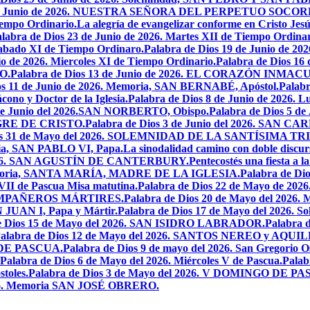
7 de Junio de 2026. NUESTRA SEÑORA DEL PERPETUO SOCOR
iempo Ordinario.
La alegría de evangelizar conforme en Cristo Jesú
labra de Dios 23 de Junio de 2026. Martes XII de Tiempo Ordinar
 Sabado XI de Tiempo Ordinaro.
Palabra de Dios 19 de Junio de
io de 2026. Miercoles XI de Tiempo Ordinario.
Palabra de Dios 16
O.
Palabra de Dios 13 de Junio de 2026. EL CORAZÓN INM
os 11 de Junio de 2026. Memoria, SAN BERNABÉ, Apóstol.
Palabr
ono y Doctor de la Iglesia.
Palabra de Dios 8 de Junio de 2026. L
 de Junio del 2026.SAN NORBERTO, Obispo.
Palabra de Dios 5 d
ANGRE DE CRISTO.
Palabra de Dios 3 de Junio del 2026. SAN 
ios 31 de Mayo del 2026. SOLEMNIDAD DE LA SANTÍSIMA TR
ria, SAN PABLO VI, Papa.
La sinodalidad camino con doble discur
l 2026. SAN AGUSTÍN DE CANTERBURY.
Pentecostés una fiesta a l
 Memoria, SANTA MARÍA, MADRE DE LA IGLESIA.
Palabra de Di
VII de Pascua Misa matutina.
Palabra de Dios 22 de Mayo de 20
OMPAÑEROS MÁRTIRES.
Palabra de Dios 20 de Mayo del 2026. M
N JUAN I, Papa y Mártir.
Palabra de Dios 17 de Mayo del 2026
e Dios 15 de Mayo del 2026. SAN ISIDRO LABRADOR.
Palabra 
alabra de Dios 12 de Mayo del 2026. SANTOS NEREO y AQUIL
O DE PASCUA.
Palabra de Dios 9 de mayo del 2026. San Gregorio Os
Palabra de Dios 6 de Mayo del 2026. Miércoles V de Pascua.
Palab
toles.
Palabra de Dios 3 de Mayo del 2026. V DOMINGO DE P
2026. Memoria SAN JOSÉ OBRERO.