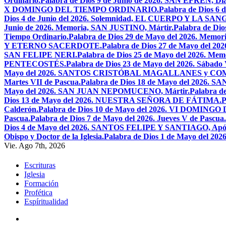
Ordinario.
Palabra de Dios 9 de Junio de 2026. SAN EFRÉN, Diác
X DOMINGO DEL TIEMPO ORDINARIO.
Palabra de Dios 6
Dios 4 de Junio del 2026. Solemnidad, EL CUERPO Y LA S
Junio de 2026. Memoria, SAN JUSTINO, Mártir.
Palabra de D
Tiempo Ordinario.
Palabra de Dios 29 de Mayo del 2026. Memo
Y ETERNO SACERDOTE.
Palabra de Dios 27 de Mayo de
SAN FELIPE NERI.
Palabra de Dios 25 de Mayo del 2026.
PENTECOSTÉS.
Palabra de Dios 23 de Mayo del 2026. Sábado 
Mayo del 2026. SANTOS CRISTÓBAL MAGALLANES y C
Martes VII de Pascua.
Palabra de Dios 18 de Mayo del 2026. SA
Mayo del 2026. SAN JUAN NEPOMUCENO, Mártir.
Palabra d
Dios 13 de Mayo del 2026. NUESTRA SEÑORA DE FÁTIMA.
P
Calderón.
Palabra de Dios 10 de Mayo del 2026. VI DOMING
Pascua.
Palabra de Dios 7 de Mayo del 2026. Jueves V de Pascua.
Dios 4 de Mayo del 2026. SANTOS FELIPE Y SANTIAGO, Após
Obispo y Doctor de la Iglesia.
Palabra de Dios 1 de Mayo del 
Vie. Ago 7th, 2026
Escrituras
Iglesia
Formación
Profética
Espíritualidad