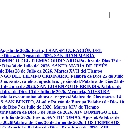
de Agosto de 2026. Fiesta, TRANSFIGURACIÓN DEL
de Dios 4 de Agosto de 2026. SAN JUAN MARÍA
VIII DOMINGO DEL TIEMPO ORDINARIO.
Palabra de Dios 1º de
e Dios 30 de Julio del 2026. SANTA MARÍA DE JESÚS
de Dios 28 de Julio de 2026. Martes XVII del Tiempo
I DOMINGO DEL TIEMPO ORDINARIO.
Palabra de Dios 25 de Julio
Una, santa, católica, apostólica, ¿y sinodal?
Palabra de Dios 23 de
 21 de Julio de 2026. SAN LORENZO DE BRÍNDIS.
Palabra de
alabra de Dios 16 de Julio de 2026. Memoria, NUESTRA
justa la excomunión ahora el regreso.
Palabra de Dios martes 14
2026. SAN BENITO, Abad y Patrón de Europa.
Palabra de Dios 10
 de Dios 7 de julio de 2026. Martes XIV de Tiempo
ir.
Palabra de Dios 5 de Julio de 2026. XIV DOMINGO DEL
 de Julio de 2026. Fiesta, SANTO TOMÁS, Apóstol.
Palabra de
io 2026
Palabra de Dios 30 de Junio de 2026. LOS PRIMEROS
O, Apóstoles.
Palabra de Dios 28 de Junio de 2026. XIII