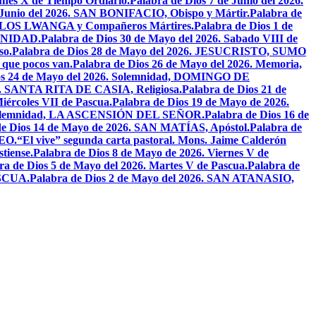
unes X de Tiempo Ordiario.
Palabra de Dios 7 de Junio del 2026.
e Junio del 2026. SAN BONIFACIO, Obispo y Mártir.
Palabra de
CARLOS LWANGA y Compañeros Mártires.
Palabra de Dios 1 de
INIDAD.
Palabra de Dios 30 de Mayo del 2026. Sabado VIII de
so.
Palabra de Dios 28 de Mayo del 2026. JESUCRISTO, SUMO
a que pocos van.
Palabra de Dios 26 de Mayo del 2026. Memoria,
os 24 de Mayo del 2026. Solemnidad, DOMINGO DE
26. SANTA RITA DE CASIA, Religiosa.
Palabra de Dios 21 de
iércoles VII de Pascua.
Palabra de Dios 19 de Mayo de 2026.
. Solemnidad, LA ASCENSIÓN DEL SEÑOR.
Palabra de Dios 16 de
de Dios 14 de Mayo de 2026. SAN MATÍAS, Apóstol.
Palabra de
EO.
“El vive” segunda carta pastoral. Mons. Jaime Calderón
tiense.
Palabra de Dios 8 de Mayo de 2026. Viernes V de
ra de Dios 5 de Mayo del 2026. Martes V de Pascua.
Palabra de
ASCUA.
Palabra de Dios 2 de Mayo del 2026. SAN ATANASIO,