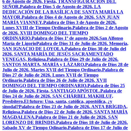
6 de Agosto de 2026. Fiesta, TRANSFIGURACIÓN DEL
SEÑOR.
Palabra de Dios 5 de Agosto de 2026. LA
DEDICACIÓN DE LA BASÍLICA DE SANTA MARÍA LA
MAYOR.
Palabra de Dios 4 de Agosto de 2026. SAN JUAN
MARÍA VIANNEY.
Palabra de Dios 3 de Agosto de 2026.
Lunes XVIII de Tiempo Ordinario.
Palabra de Dios 2 de Agosto
de 2026. XVIII DOMINGO DEL TIEMPO
ORDINARIO.
Palabra de Dios 1º de agosto 2026.San Alfonso
María de Ligorio
Palabra de Dios 31 de Julio de 2026. Memoria,
SAN IGNACIO DE LOYOLA.
Palabra de Dios 30 de Julio del
2026. SANTA MARÍA DE JESÚS SACRAMENTADO
VENEGAS, Religiosa.
Palabra de Dios 29 de Julio de 2026.
SANTOS MARTA, MARÍA y LÁZARO.
Palabra de Dios 28 de
Julio de 2026. Martes XVII del Tiempo Ordinario.
Palabra de
Dios 27 de Julio de 2026. Lunes XVII de Tiempo
Ordinario.
Palabra de Dios 26 de Julio de 2026. XVII
DOMINGO DEL TIEMPO ORDINARIO.
Palabra de Dios 25
de Julio de 2026. Fiesta, SANTIAGO APÓSTOL.
Palabra de
Dios 24 de Julio de 2026. SAN CHÁRBEL MAKHLUF,
Presbítero.
El futuro: Una, santa, católica, apostólica, ¿y
sinodal?
Palabra de Dios 23 de Julio de 2026. ANTA BRÍGIDA,
Religiosa.
Palabra de Dios 22 de Julio de 2026. SANTA MARÍA
MAGDALENA.
Palabra de Dios 21 de Julio de 2026. SAN
LORENZO DE BRÍNDIS.
Palabra de Dios 18 de Julio de 2026.
Sabado XV de Tiempo Odinario.
Palabra de Dios 17 de Julio de