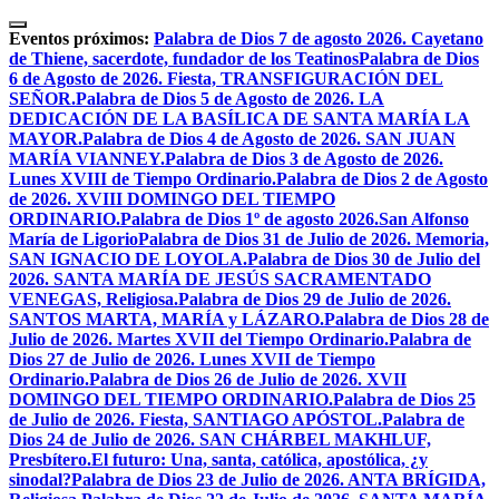
Skip
to
Eventos próximos:
Palabra de Dios 7 de agosto 2026. Cayetano
content
de Thiene, sacerdote, fundador de los Teatinos
Palabra de Dios
6 de Agosto de 2026. Fiesta, TRANSFIGURACIÓN DEL
SEÑOR.
Palabra de Dios 5 de Agosto de 2026. LA
DEDICACIÓN DE LA BASÍLICA DE SANTA MARÍA LA
MAYOR.
Palabra de Dios 4 de Agosto de 2026. SAN JUAN
MARÍA VIANNEY.
Palabra de Dios 3 de Agosto de 2026.
Lunes XVIII de Tiempo Ordinario.
Palabra de Dios 2 de Agosto
de 2026. XVIII DOMINGO DEL TIEMPO
ORDINARIO.
Palabra de Dios 1º de agosto 2026.San Alfonso
María de Ligorio
Palabra de Dios 31 de Julio de 2026. Memoria,
SAN IGNACIO DE LOYOLA.
Palabra de Dios 30 de Julio del
2026. SANTA MARÍA DE JESÚS SACRAMENTADO
VENEGAS, Religiosa.
Palabra de Dios 29 de Julio de 2026.
SANTOS MARTA, MARÍA y LÁZARO.
Palabra de Dios 28 de
Julio de 2026. Martes XVII del Tiempo Ordinario.
Palabra de
Dios 27 de Julio de 2026. Lunes XVII de Tiempo
Ordinario.
Palabra de Dios 26 de Julio de 2026. XVII
DOMINGO DEL TIEMPO ORDINARIO.
Palabra de Dios 25
de Julio de 2026. Fiesta, SANTIAGO APÓSTOL.
Palabra de
Dios 24 de Julio de 2026. SAN CHÁRBEL MAKHLUF,
Presbítero.
El futuro: Una, santa, católica, apostólica, ¿y
sinodal?
Palabra de Dios 23 de Julio de 2026. ANTA BRÍGIDA,