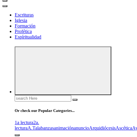
Escrituras
Iglesia
Formación
Profética
Espíritualidad
Search
for:
Or check our Popular Categories...
1a lectura
2a.
lectura
A.T
alabanzas
animación
anuncio
Arquidiócesis
Ascética
A