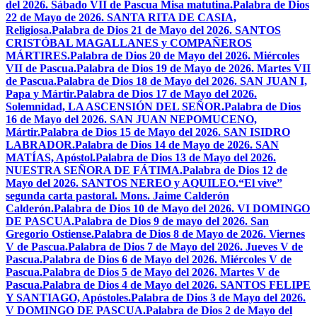
del 2026. Sábado VII de Pascua Misa matutina.
Palabra de Dios
22 de Mayo de 2026. SANTA RITA DE CASIA,
Religiosa.
Palabra de Dios 21 de Mayo del 2026. SANTOS
CRISTÓBAL MAGALLANES y COMPAÑEROS
MÁRTIRES.
Palabra de Dios 20 de Mayo del 2026. Miércoles
VII de Pascua.
Palabra de Dios 19 de Mayo de 2026. Martes VII
de Pascua.
Palabra de Dios 18 de Mayo del 2026. SAN JUAN I,
Papa y Mártir.
Palabra de Dios 17 de Mayo del 2026.
Solemnidad, LA ASCENSIÓN DEL SEÑOR.
Palabra de Dios
16 de Mayo del 2026. SAN JUAN NEPOMUCENO,
Mártir.
Palabra de Dios 15 de Mayo del 2026. SAN ISIDRO
LABRADOR.
Palabra de Dios 14 de Mayo de 2026. SAN
MATÍAS, Apóstol.
Palabra de Dios 13 de Mayo del 2026.
NUESTRA SEÑORA DE FÁTIMA.
Palabra de Dios 12 de
Mayo del 2026. SANTOS NEREO y AQUILEO.
“El vive”
segunda carta pastoral. Mons. Jaime Calderón
Calderón.
Palabra de Dios 10 de Mayo del 2026. VI DOMINGO
DE PASCUA.
Palabra de Dios 9 de mayo del 2026. San
Gregorio Ostiense.
Palabra de Dios 8 de Mayo de 2026. Viernes
V de Pascua.
Palabra de Dios 7 de Mayo del 2026. Jueves V de
Pascua.
Palabra de Dios 6 de Mayo del 2026. Miércoles V de
Pascua.
Palabra de Dios 5 de Mayo del 2026. Martes V de
Pascua.
Palabra de Dios 4 de Mayo del 2026. SANTOS FELIPE
Y SANTIAGO, Apóstoles.
Palabra de Dios 3 de Mayo del 2026.
V DOMINGO DE PASCUA.
Palabra de Dios 2 de Mayo del