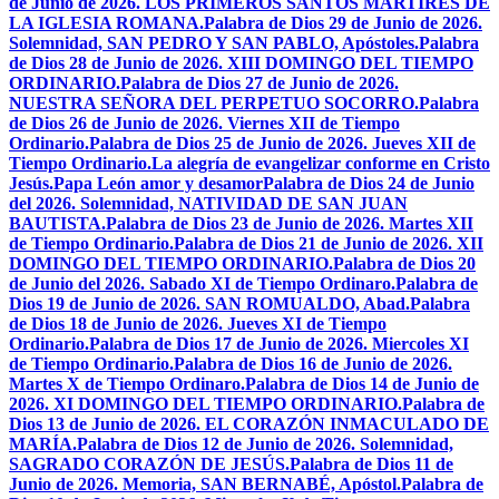
de Junio de 2026. LOS PRIMEROS SANTOS MÁRTIRES DE
LA IGLESIA ROMANA.
Palabra de Dios 29 de Junio de 2026.
Solemnidad, SAN PEDRO Y SAN PABLO, Apóstoles.
Palabra
de Dios 28 de Junio de 2026. XIII DOMINGO DEL TIEMPO
ORDINARIO.
Palabra de Dios 27 de Junio de 2026.
NUESTRA SEÑORA DEL PERPETUO SOCORRO.
Palabra
de Dios 26 de Junio de 2026. Viernes XII de Tiempo
Ordinario.
Palabra de Dios 25 de Junio de 2026. Jueves XII de
Tiempo Ordinario.
La alegría de evangelizar conforme en Cristo
Jesús.
Papa León amor y desamor
Palabra de Dios 24 de Junio
del 2026. Solemnidad, NATIVIDAD DE SAN JUAN
BAUTISTA.
Palabra de Dios 23 de Junio de 2026. Martes XII
de Tiempo Ordinario.
Palabra de Dios 21 de Junio de 2026. XII
DOMINGO DEL TIEMPO ORDINARIO.
Palabra de Dios 20
de Junio del 2026. Sabado XI de Tiempo Ordinaro.
Palabra de
Dios 19 de Junio de 2026. SAN ROMUALDO, Abad.
Palabra
de Dios 18 de Junio de 2026. Jueves XI de Tiempo
Ordinario.
Palabra de Dios 17 de Junio de 2026. Miercoles XI
de Tiempo Ordinario.
Palabra de Dios 16 de Junio de 2026.
Martes X de Tiempo Ordinaro.
Palabra de Dios 14 de Junio de
2026. XI DOMINGO DEL TIEMPO ORDINARIO.
Palabra de
Dios 13 de Junio de 2026. EL CORAZÓN INMACULADO DE
MARÍA.
Palabra de Dios 12 de Junio de 2026. Solemnidad,
SAGRADO CORAZÓN DE JESÚS.
Palabra de Dios 11 de
Junio de 2026. Memoria, SAN BERNABÉ, Apóstol.
Palabra de