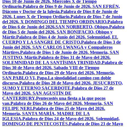
Dios 10 de Junio de 2026. Miercoles X de Tiempo
Ordinario.
Palabra de Dios 9 de Junio de 2026. SAN EFRÉN,
Diácono y Doctor de la Iglesia.
Palabra de Dios 8 de Junio de
2026. Lunes X de Tiempo Ordiario.
Palabra de Dios 7 de Junio
del 2026. X DOMINGO DEL TIEMPO ORDINARIO.
Palabra
de Dios 6 de Junio del 2026.SAN NORBERTO, Obispo.
Palabra
de Dios 5 de Junio del 2026. SAN BONIFACIO, Obispo y
Mártir.
Palabra de Dios 4 de Junio del 2026. Solemnidad, EL
CUERPO Y LA SANGRE DE CRISTO.
Palabra de Dios 3 de
Junio del 2026. SAN CARLOS LWANGA y Compañeros
Mártires.
Palabra de Dios 1 de Junio de 2026. Memoria, SAN
JUSTINO, Mártir.
Palabra de Dios 31 de Mayo del 2026.
SOLEMNIDAD DE LA SANTÍSIMA TRINIDAD.
Palabra de
Dios 30 de Mayo del 2026. Sabado VIII de Tiempo
Ordinario.
Palabra de Dios 29 de Mayo del 2026. Memoria,
SAN PABLO VI, Papa.
La sinodalidad camino con doble
discurso.
Palabra de Dios 28 de Mayo del 2026. JESUCRISTO,
SUMO Y ETERNO SACERDOTE.
Palabra de Dios 27 de
Mayo del 2026. SAN AGUSTÍN DE
CANTERBURY.
Pentecostés una fiesta a la que pocos
van.
Palabra de Dios 26 de Mayo del 2026. Memoria, SAN
FELIPE NERI.
Palabra de Dios 25 de Mayo del 2026.
Memoria, SANTA MARÍA, MADRE DE LA
IGLESIA.
Palabra de Dios 24 de Mayo del 2026. Solemnidad,
DOMINGO DE PENTECOSTÉS.
Palabra de Dios 23 de Mayo