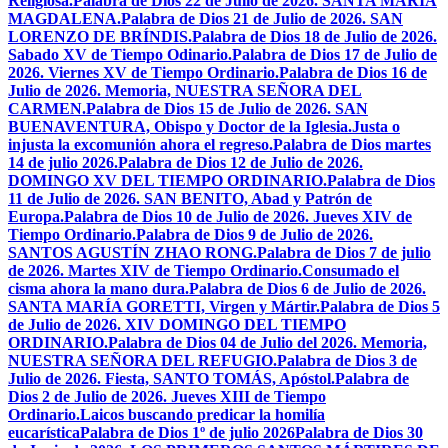
Religiosa.
Palabra de Dios 22 de Julio de 2026. SANTA MARÍA
MAGDALENA.
Palabra de Dios 21 de Julio de 2026. SAN
LORENZO DE BRÍNDIS.
Palabra de Dios 18 de Julio de 2026.
Sabado XV de Tiempo Odinario.
Palabra de Dios 17 de Julio de
2026. Viernes XV de Tiempo Ordinario.
Palabra de Dios 16 de
Julio de 2026. Memoria, NUESTRA SEÑORA DEL
CARMEN.
Palabra de Dios 15 de Julio de 2026. SAN
BUENAVENTURA, Obispo y Doctor de la Iglesia.
Justa o
injusta la excomunión ahora el regreso.
Palabra de Dios martes
14 de julio 2026.
Palabra de Dios 12 de Julio de 2026.
DOMINGO XV DEL TIEMPO ORDINARIO.
Palabra de Dios
11 de Julio de 2026. SAN BENITO, Abad y Patrón de
Europa.
Palabra de Dios 10 de Julio de 2026. Jueves XIV de
Tiempo Ordinario.
Palabra de Dios 9 de Julio de 2026.
SANTOS AGUSTÍN ZHAO RONG.
Palabra de Dios 7 de julio
de 2026. Martes XIV de Tiempo Ordinario.
Consumado el
cisma ahora la mano dura.
Palabra de Dios 6 de Julio de 2026.
SANTA MARÍA GORETTI, Virgen y Mártir.
Palabra de Dios 5
de Julio de 2026. XIV DOMINGO DEL TIEMPO
ORDINARIO.
Palabra de Dios 04 de Julio del 2026. Memoria,
NUESTRA SEÑORA DEL REFUGIO.
Palabra de Dios 3 de
Julio de 2026. Fiesta, SANTO TOMÁS, Apóstol.
Palabra de
Dios 2 de Julio de 2026. Jueves XIII de Tiempo
Ordinario.
Laicos buscando predicar la homilía
eucarística
Palabra de Dios 1º de julio 2026
Palabra de Dios 30