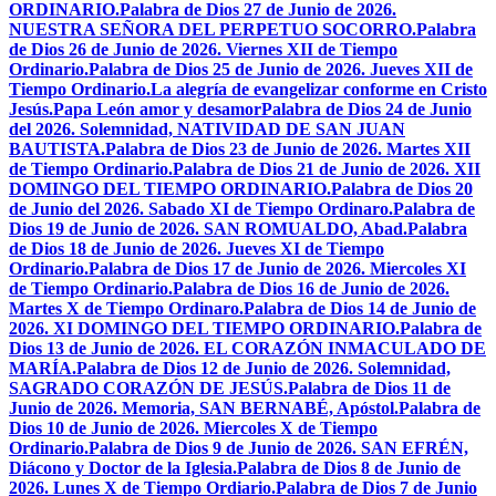
ORDINARIO.
Palabra de Dios 27 de Junio de 2026.
NUESTRA SEÑORA DEL PERPETUO SOCORRO.
Palabra
de Dios 26 de Junio de 2026. Viernes XII de Tiempo
Ordinario.
Palabra de Dios 25 de Junio de 2026. Jueves XII de
Tiempo Ordinario.
La alegría de evangelizar conforme en Cristo
Jesús.
Papa León amor y desamor
Palabra de Dios 24 de Junio
del 2026. Solemnidad, NATIVIDAD DE SAN JUAN
BAUTISTA.
Palabra de Dios 23 de Junio de 2026. Martes XII
de Tiempo Ordinario.
Palabra de Dios 21 de Junio de 2026. XII
DOMINGO DEL TIEMPO ORDINARIO.
Palabra de Dios 20
de Junio del 2026. Sabado XI de Tiempo Ordinaro.
Palabra de
Dios 19 de Junio de 2026. SAN ROMUALDO, Abad.
Palabra
de Dios 18 de Junio de 2026. Jueves XI de Tiempo
Ordinario.
Palabra de Dios 17 de Junio de 2026. Miercoles XI
de Tiempo Ordinario.
Palabra de Dios 16 de Junio de 2026.
Martes X de Tiempo Ordinaro.
Palabra de Dios 14 de Junio de
2026. XI DOMINGO DEL TIEMPO ORDINARIO.
Palabra de
Dios 13 de Junio de 2026. EL CORAZÓN INMACULADO DE
MARÍA.
Palabra de Dios 12 de Junio de 2026. Solemnidad,
SAGRADO CORAZÓN DE JESÚS.
Palabra de Dios 11 de
Junio de 2026. Memoria, SAN BERNABÉ, Apóstol.
Palabra de
Dios 10 de Junio de 2026. Miercoles X de Tiempo
Ordinario.
Palabra de Dios 9 de Junio de 2026. SAN EFRÉN,
Diácono y Doctor de la Iglesia.
Palabra de Dios 8 de Junio de
2026. Lunes X de Tiempo Ordiario.
Palabra de Dios 7 de Junio