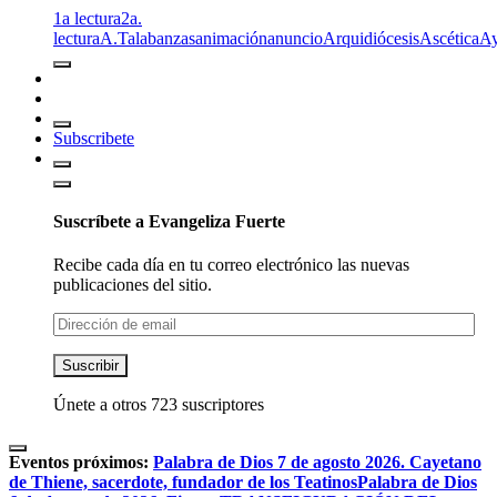
1a lectura
2a.
lectura
A.T
alabanzas
animación
anuncio
Arquidiócesis
Ascética
A
Subscribete
Suscríbete a Evangeliza Fuerte
Recibe cada día en tu correo electrónico las nuevas
publicaciones del sitio.
Dirección
de
email
Suscribir
Únete a otros 723 suscriptores
Eventos próximos:
Palabra de Dios 7 de agosto 2026. Cayetano
de Thiene, sacerdote, fundador de los Teatinos
Palabra de Dios