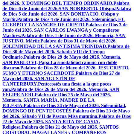
del 2026. X DOMINGO DEL TIEMPO ORDINARIO.
Palabra
de Dios 6 de Junio del 2026.SAN NORBERTO, Obispo.
Palabra
de Dios 5 de Junio del 2026. SAN BONIFACIO, Obispo y
Mártir.
Palabra de Dios 4 de Junio del 2026. Solemnidad, EL
CUERPO Y LA SANGRE DE CRISTO.
Palabra de Dios 3 de
Junio del 2026. SAN CARLOS LWANGA y Compañeros
Mártires.
Palabra de Dios 1 de Junio de 2026. Memoria, SAN
JUSTINO, Mártir.
Palabra de Dios 31 de Mayo del 2026.
SOLEMNIDAD DE LA SANTÍSIMA TRINIDAD.
Palabra de
Dios 30 de Mayo del 2026. Sabado VIII de Tiempo
Ordinario.
Palabra de Dios 29 de Mayo del 2026. Memoria,
SAN PABLO VI, Papa.
La sinodalidad camino con doble
discurso.
Palabra de Dios 28 de Mayo del 2026. JESUCRISTO,
SUMO Y ETERNO SACERDOTE.
Palabra de Dios 27 de
Mayo del 2026. SAN AGUSTÍN DE
CANTERBURY.
Pentecostés una fiesta a la que pocos
van.
Palabra de Dios 26 de Mayo del 2026. Memoria, SAN
FELIPE NERI.
Palabra de Dios 25 de Mayo del 2026.
Memoria, SANTA MARÍA, MADRE DE LA
IGLESIA.
Palabra de Dios 24 de Mayo del 2026. Solemnidad,
DOMINGO DE PENTECOSTÉS.
Palabra de Dios 23 de Mayo
del 2026. Sábado VII de Pascua Misa matutina.
Palabra de Dios
22 de Mayo de 2026. SANTA RITA DE CASIA,
Religiosa.
Palabra de Dios 21 de Mayo del 2026. SANTOS
CRISTÓBAL MAGALLANES y COMPAÑEROS