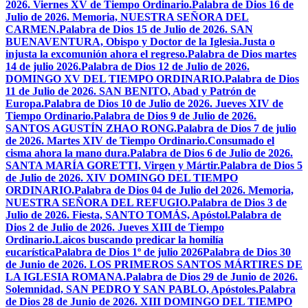
2026. Viernes XV de Tiempo Ordinario.
Palabra de Dios 16 de
Julio de 2026. Memoria, NUESTRA SEÑORA DEL
CARMEN.
Palabra de Dios 15 de Julio de 2026. SAN
BUENAVENTURA, Obispo y Doctor de la Iglesia.
Justa o
injusta la excomunión ahora el regreso.
Palabra de Dios martes
14 de julio 2026.
Palabra de Dios 12 de Julio de 2026.
DOMINGO XV DEL TIEMPO ORDINARIO.
Palabra de Dios
11 de Julio de 2026. SAN BENITO, Abad y Patrón de
Europa.
Palabra de Dios 10 de Julio de 2026. Jueves XIV de
Tiempo Ordinario.
Palabra de Dios 9 de Julio de 2026.
SANTOS AGUSTÍN ZHAO RONG.
Palabra de Dios 7 de julio
de 2026. Martes XIV de Tiempo Ordinario.
Consumado el
cisma ahora la mano dura.
Palabra de Dios 6 de Julio de 2026.
SANTA MARÍA GORETTI, Virgen y Mártir.
Palabra de Dios 5
de Julio de 2026. XIV DOMINGO DEL TIEMPO
ORDINARIO.
Palabra de Dios 04 de Julio del 2026. Memoria,
NUESTRA SEÑORA DEL REFUGIO.
Palabra de Dios 3 de
Julio de 2026. Fiesta, SANTO TOMÁS, Apóstol.
Palabra de
Dios 2 de Julio de 2026. Jueves XIII de Tiempo
Ordinario.
Laicos buscando predicar la homilía
eucarística
Palabra de Dios 1º de julio 2026
Palabra de Dios 30
de Junio de 2026. LOS PRIMEROS SANTOS MÁRTIRES DE
LA IGLESIA ROMANA.
Palabra de Dios 29 de Junio de 2026.
Solemnidad, SAN PEDRO Y SAN PABLO, Apóstoles.
Palabra
de Dios 28 de Junio de 2026. XIII DOMINGO DEL TIEMPO